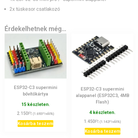
2x tüskesor csatlakozó
Érdekelhetnek még…
ESP32-C3 supermini
ESP32-C3 supermini
bővítőkártya
alappanel (ESP32C3, 4MB
Flash)
15 készleten.
4 készleten.
Ft
2.150
Ft
(
1.693
+ÁFA)
Ft
1.450
Ft
(
1.142
+ÁFA)
Kosárba teszem
Kosárba teszem