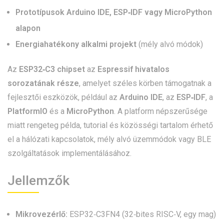
Prototípusok Arduino IDE, ESP‑IDF vagy MicroPython
alapon
Energiahatékony alkalmi projekt
(mély alvó módok)
Az
ESP32‑C3 chipset
az
Espressif hivatalos
sorozatának része
, amelyet széles körben támogatnak a
fejlesztői eszközök, például az
Arduino IDE
, az
ESP‑IDF
, a
PlatformIO
és a
MicroPython
. A platform népszerűsége
miatt rengeteg példa, tutorial és közösségi tartalom érhető
el a hálózati kapcsolatok, mély alvó üzemmódok vagy BLE
szolgáltatások implementálásához.
Jellemzők
Mikrovezérlő:
ESP32‑C3FN4 (32‑bites RISC‑V, egy mag)