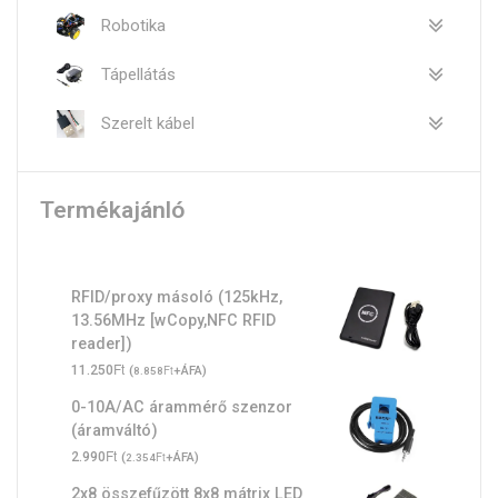
Robotika
Tápellátás
Szerelt kábel
Termékajánló
RFID/proxy másoló (125kHz,
13.56MHz [wCopy,NFC RFID
reader])
Ft
11.250
(
Ft
+ÁFA)
8.858
0-10A/AC árammérő szenzor
(áramváltó)
Ft
2.990
(
Ft
+ÁFA)
2.354
2x8 összefűzött 8x8 mátrix LED