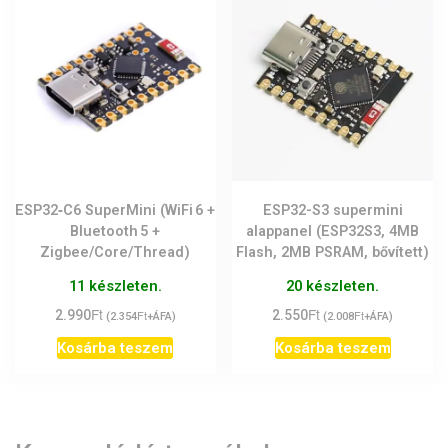
ESP32‑C6 SuperMini (WiFi 6 +
ESP32-S3 supermini
Bluetooth 5 +
alappanel (ESP32S3, 4MB
Zigbee/Core/Thread)
Flash, 2MB PSRAM, bővített)
11 készleten.
20 készleten.
Ft
Ft
2.990
Ft
2.550
Ft
(
2.354
+ÁFA)
(
2.008
+ÁFA)
Kosárba teszem
Kosárba teszem