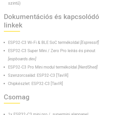
szintű)
Dokumentációs és kapcsolódó
linkek
ESP32‑C3 Wi‑Fi & BLE SoC termékoldal
[Espressif]
ESP32‑C3 Super Mini / Zero Pro leírás és pinout
[espboards.dev]
ESP32‑C3 Pro Mini modul termékoldal
[NerdShed]
Szenzorcsalád: ESP32‑C3 [TavIR]
Chipkészlet: ESP32‑C3 [TavIR]
Csomag
1x ESP32-C3 mini pro / supermini alappanel