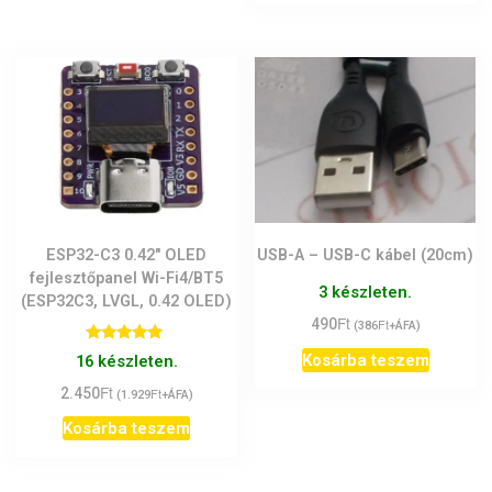
ESP32-C3 0.42″ OLED
USB-A – USB-C kábel (20cm)
fejlesztőpanel Wi-Fi4/BT5
3 készleten.
(ESP32C3, LVGL, 0.42 OLED)
Ft
490
Ft
(
386
+ÁFA)
Értékelés:
Kosárba teszem
16 készleten.
5.00
/ 5
Ft
2.450
Ft
(
1.929
+ÁFA)
Kosárba teszem