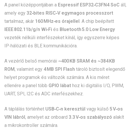
A panel középpontjában a
Espressif ESP32‑C3FN4 SoC
áll,
amely egy
32‑bites RISC‑V egymagos processzort
tartalmaz, akár
160 MHz‑es órajellel
. A chip beépített
IEEE 802.11b/g/n Wi‑Fi
és
Bluetooth 5.0 Low Energy
vezeték nélküli interfészeket kínál, így egyszerre képes
IP‑hálózati és BLE kommunikációra.
A vezérlő belső memóriái
~400 KB SRAM és ~384 KB
ROM
, valamint egy
4 MB SPI Flash
tároló biztosít elegendő
helyet programok és változók számára. A kis méret
ellenére a panel több
GPIO lábat
hoz ki digitális I/O, PWM,
UART, SPI, I2C és ADC interfészekhez.
A táplálás történhet
USB‑C‑n keresztül
vagy külső
5 V‑os
VIN lábról
, amelyet az onboard
3.3 V‑os szabályozó
alakít
a mikrokontroller számára.