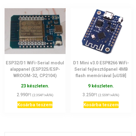
ESP32/D1 WiFi-Serial modul
D1 Mini v3.0 ESP8266 WiFi-
alappanel (ESP32S/ESP-
Serial fejlesztőpanel 4MB
WROOM-32, CP2104)
flash memóriával [uUSB]
23 készleten.
9 készleten.
Ft
Ft
2.990
Ft
3.250
Ft
(
2.354
+ÁFA)
(
2.559
+ÁFA)
Kosárba teszem
Kosárba teszem