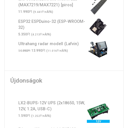
(MAX7219/MAX7221) [piros]
Ft
11.990
(
Ft
+ÁFA)
9.441
ESP32 ESPDuino-32 (ESP-WROOM-
32)
Ft
5.350
(
Ft
+ÁFA)
4.213
Ultrahang radar modell (Lafvin)
Original
Ft
Current
Ft
13.990
(
Ft
+ÁFA)
14.990
11.016
price
price
was:
is:
14.990Ft.
13.990Ft.
Újdonságok
LX2-BUPS-12V UPS (2x18650, 15W,
12V, 1.2A, USB-C)
Ft
1.590
(
Ft
+ÁFA)
1.252