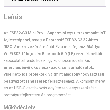
Leírás
Az
ESP32‑C3 Mini Pro – Supermini
egy
ultrakompakt IoT
fejlesztőpanel
, amely a
Espressif ESP32‑C3 32‑bites
RISC‑V mikrovezérlőre
épül. Ez a
mini fejlesztőkártya
Wi‑Fi 802.11b/g/n
és
Bluetooth 5.0 (LE)
vezeték nélküli
kapcsolattal rendelkezik, így különösen ideális
kis
energiaigényű okos eszközök
,
sensorhálózatok
,
viselhető IoT projektek
, valamint
alacsony fogyasztású
beágyazott rendszerek
fejlesztéséhez. A kompakt méret
és az USB‑C csatlakozás együttesen leegyszerűsíti a
prototípusfejlesztést és programozást.
Működési elv