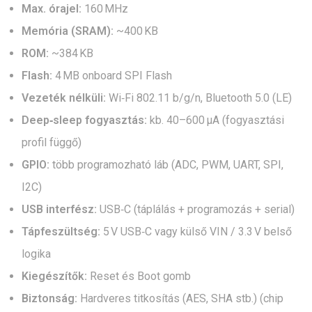
Max. órajel:
160 MHz
Memória (SRAM):
~400 KB
ROM:
~384 KB
Flash:
4 MB onboard SPI Flash
Vezeték nélküli:
Wi‑Fi 802.11 b/g/n, Bluetooth 5.0 (LE)
Deep‑sleep fogyasztás:
kb. 40–600 µA (fogyasztási
profil függő)
GPIO:
több programozható láb (ADC, PWM, UART, SPI,
I2C)
USB interfész:
USB‑C (táplálás + programozás + serial)
Tápfeszültség:
5 V USB‑C vagy külső VIN / 3.3 V belső
logika
Kiegészítők:
Reset és Boot gomb
Biztonság:
Hardveres titkosítás (AES, SHA stb.) (chip