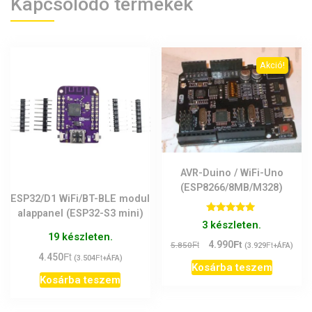
Kapcsolódó termékek
Akció!
AVR-Duino / WiFi-Uno
(ESP8266/8MB/M328)
ESP32/D1 WiFi/BT-BLE modul
alappanel (ESP32-S3 mini)
Értékelés:
3 készleten.
5.00
19 készleten.
/ 5
Ft
Original
Current
Ft
4.990
Ft
5.850
(
3.929
+ÁFA)
Ft
4.450
Ft
price
price
(
3.504
+ÁFA)
Kosárba teszem
was:
is:
Kosárba teszem
5.850Ft.
4.990Ft.