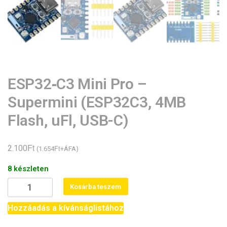
ESP32‑C3 Mini Pro –
Supermini (ESP32C3, 4MB
Flash, uFl, USB-C)
Ft
2.100
Ft
(
1.654
+ÁFA)
8 készleten
ESP32‑C3
Kosárba teszem
Mini
Pro
Hozzáadás a kívánságlistához
-