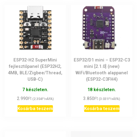
ESP32-H2 SuperMini
ESP32/D1 mini – ESP32-C3
fejlesztőpanel (ESP32H2,
mini [2.1.0] (new)
4MB, BLE/Zigbee/Thread,
WiFi/Bluetooth alappanel
USB-C)
(ESP32-C3FH4)
7 készleten.
18 készleten.
Ft
Ft
2.990
Ft
3.850
Ft
(
2.354
+ÁFA)
(
3.031
+ÁFA)
Kosárba teszem
Kosárba teszem