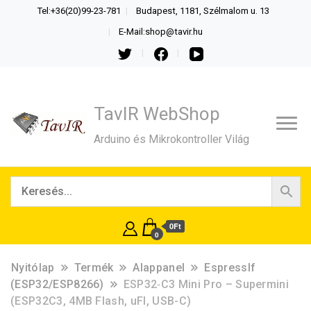
Tel:+36(20)99-23-781
Budapest, 1181, Szélmalom u. 13
E-Mail:shop@tavir.hu
TavIR WebShop
Arduino és Mikrokontroller Világ
0Ft
0
Nyitólap
Termék
Alappanel
EspressIf
(ESP32/ESP8266)
ESP32‑C3 Mini Pro – Supermini
(ESP32C3, 4MB Flash, uFl, USB-C)