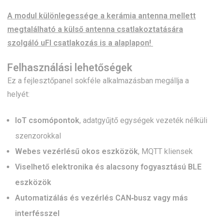
A modul különlegessége a kerámia antenna mellett
megtalálható a külső antenna csatlakoztatására
szolgáló uFl csatlakozás is a alaplapon!
Felhasználási lehetőségek
Ez a fejlesztőpanel sokféle alkalmazásban megállja a
helyét:
IoT csomópontok
, adatgyűjtő egységek vezeték nélküli
szenzorokkal
Webes vezérlésű okos eszközök
, MQTT kliensek
Viselhető elektronika és alacsony fogyasztású BLE
eszközök
Automatizálás és vezérlés CAN‑busz vagy más
interfésszel