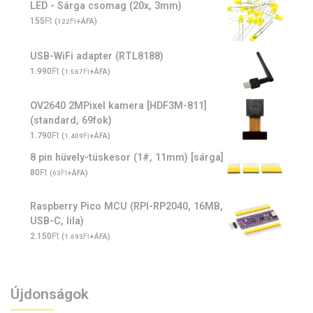
LED - Sárga csomag (20x, 3mm)
Ft
155
(
Ft
+ÁFA)
122
USB-WiFi adapter (RTL8188)
Ft
1.990
(
Ft
+ÁFA)
1.567
OV2640 2MPixel kamera [HDF3M-811]
(standard, 69fok)
Ft
1.790
(
Ft
+ÁFA)
1.409
8 pin hüvely-tüskesor (1#, 11mm) [sárga]
Ft
80
(
Ft
+ÁFA)
63
Raspberry Pico MCU (RPI-RP2040, 16MB,
USB-C, lila)
Ft
2.150
(
Ft
+ÁFA)
1.693
Újdonságok