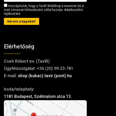
Hozzájárulok, hogy a TavIR WebShop a nevemet és e-
mail címemet hírlevelezési céllal kezelje.
Adatkezelési
tájékoztató
Kérem a tippeket!
Elérhetőség
Cseh Róbert ev. (TavIR)
Ügyfélszolgálat:
+36 (20) 99-23-781
E-mail:
shop (kukac) tavir (pont) hu
Iroda/telephely:
1181 Budapest, Szélmalom utca 13.