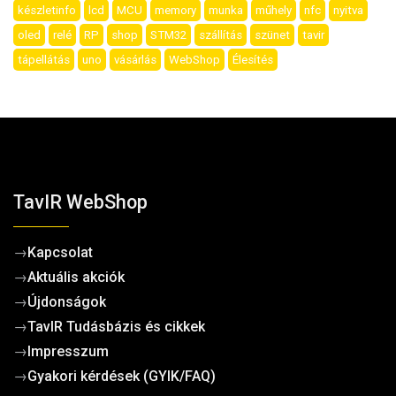
készletinfo
lcd
MCU
memory
munka
műhely
nfc
nyitva
oled
relé
RP
shop
STM32
szállítás
szünet
tavir
tápellátás
uno
vásárlás
WebShop
Élesítés
TavIR WebShop
→
Kapcsolat
→
Aktuális akciók
→
Újdonságok
→
TavIR Tudásbázis és cikkek
→
Impresszum
→
Gyakori kérdések (GYIK/FAQ)