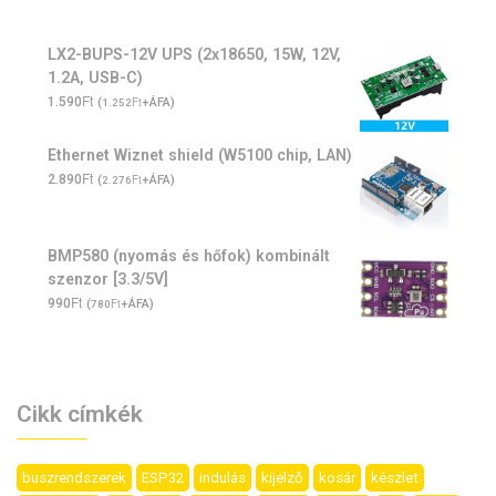
LX2-BUPS-12V UPS (2x18650, 15W, 12V,
1.2A, USB-C)
Ft
1.590
(
Ft
+ÁFA)
1.252
Ethernet Wiznet shield (W5100 chip, LAN)
Ft
2.890
(
Ft
+ÁFA)
2.276
BMP580 (nyomás és hőfok) kombinált
szenzor [3.3/5V]
Ft
990
(
Ft
+ÁFA)
780
Cikk címkék
buszrendszerek
ESP32
indulás
kijelző
kosár
készlet