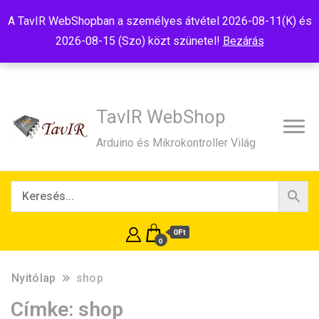
Tel:+36(20)99-23-781
Budapest, 1181, Szélmalom u. 13
A TavIR WebShopban a személyes átvétel 2026-08-11(K) és
E-Mail:shop@tavir.hu
2026-08-15 (Szo) közt szünetel!
Bezárás
TavIR WebShop
Arduino és Mikrokontroller Világ
0Ft
0
Nyitólap
shop
Címke:
shop