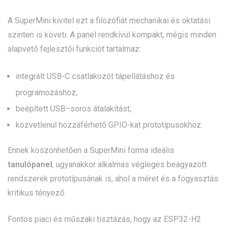
A SuperMini kivitel ezt a filozófiát mechanikai és oktatási
szinten is követi. A panel rendkívül kompakt, mégis minden
alapvető fejlesztői funkciót tartalmaz:
integrált USB-C csatlakozót tápellátáshoz és
programozáshoz,
beépített USB–soros átalakítást,
közvetlenül hozzáférhető GPIO-kat prototípusokhoz.
Ennek köszönhetően a SuperMini forma ideális
tanulópanel
, ugyanakkor alkalmas végleges beágyazott
rendszerek prototípusának is, ahol a méret és a fogyasztás
kritikus tényező.
Fontos piaci és műszaki tisztázás, hogy az ESP32-H2