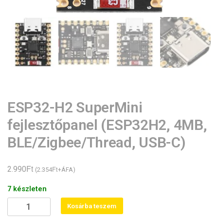
ESP32-H2 SuperMini
fejlesztőpanel (ESP32H2, 4MB,
BLE/Zigbee/Thread, USB-C)
Ft
2.990
Ft
(
2.354
+ÁFA)
7 készleten
ESP32-
Kosárba teszem
H2