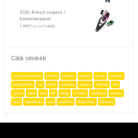
SOIC-8 teszt csipesz /
konverterpanel
Ft
1.990
(
Ft
+ÁFA)
1.567
Cikk címkék
buszrendszerek
ESP32
indulás
kijelző
kosár
készlet
készletinfo
lcd
MCU
memory
munka
műhely
nfc
nyitva
oled
relé
RP
shop
STM32
szállítás
szünet
tavir
tápellátás
uno
vásárlás
WebShop
Élesítés