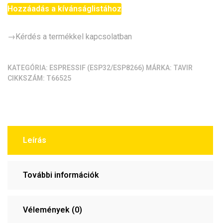
SuperMini
Hozzáadás a kívánságlistához
fejlesztőpanel
(ESP32H2,
→Kérdés a termékkel kapcsolatban
4MB,
BLE/Zigbee/Thread,
USB-
KATEGÓRIA:
ESPRESSIF (ESP32/ESP8266)
MÁRKA:
TAVIR
CIKKSZÁM:
T66525
C)
mennyiség
Leírás
További információk
Vélemények (0)