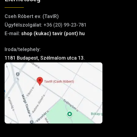
Cseh Róbert ev. (TavIR)
Ügyfélszolgálat:
+36 (20) 99-23-781
E-mail:
shop (kukac) tavir (pont) hu
Iroda/telephely:
1181 Budapest, Szélmalom utca 13.