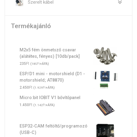
Szerelt kábel
Termékajánló
M2x5 fém önmetsző csavar
(alátétes, fényes) [10db/pack]
Ft
235
(
Ft
+ÁFA)
185
ESP/D1 mini - motorshield (D1 -
motorshield; AT8870)
Ft
2.450
(
Ft
+ÁFA)
1.929
Micro:bit IOBIT V1 bővítőpanel
Ft
1.450
(
Ft
+ÁFA)
1.142
ESP32-CAM feltöltő/programozó
(USB-C)