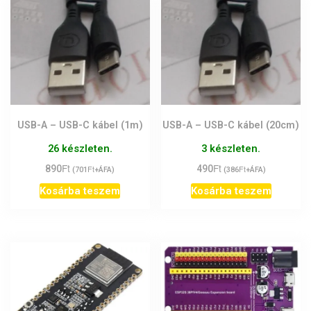
USB-A – USB-C kábel (1m)
USB-A – USB-C kábel (20cm)
26 készleten.
3 készleten.
Ft
Ft
890
Ft
490
Ft
(
701
+ÁFA)
(
386
+ÁFA)
Kosárba teszem
Kosárba teszem