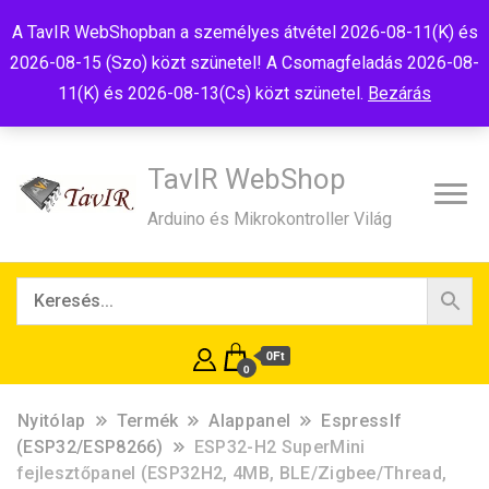
Tel:+36(20)99-23-781
Budapest, 1181, Szélmalom u. 13
A TavIR WebShopban a személyes átvétel 2026-08-11(K) és
E-Mail:shop@tavir.hu
2026-08-15 (Szo) közt szünetel! A Csomagfeladás 2026-08-
11(K) és 2026-08-13(Cs) közt szünetel.
Bezárás
TavIR WebShop
Arduino és Mikrokontroller Világ
0Ft
0
Nyitólap
Termék
Alappanel
EspressIf
(ESP32/ESP8266)
ESP32-H2 SuperMini
fejlesztőpanel (ESP32H2, 4MB, BLE/Zigbee/Thread,