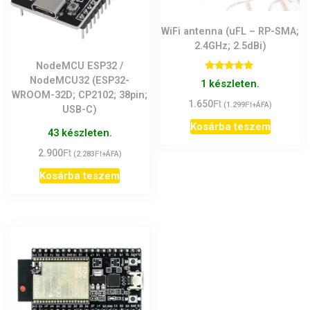
WiFi antenna (uFL – RP-SMA;
2.4GHz; 2.5dBi)
NodeMCU ESP32 /
Értékelés:
NodeMCU32 (ESP32-
1 készleten.
5.00
WROOM-32D; CP2102; 38pin;
/ 5
Ft
1.650
Ft
(
1.299
+ÁFA)
USB-C)
Kosárba teszem
43 készleten.
Ft
2.900
Ft
(
2.283
+ÁFA)
Kosárba teszem