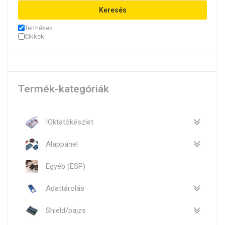
Keresés
Termékek
Cikkek
Termék-kategóriák
!Oktatókészlet
Alappanel
Egyéb (ESP)
Adattárolás
Shield/pajzs