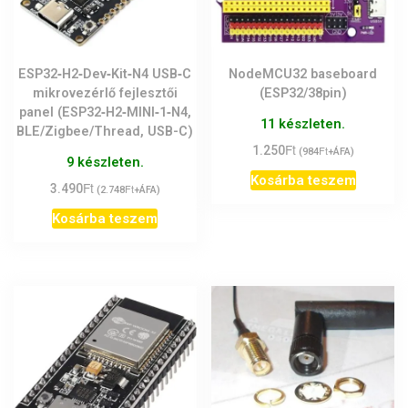
ESP32‑H2‑Dev‑Kit‑N4 USB‑C
NodeMCU32 baseboard
mikrovezérlő fejlesztői
(ESP32/38pin)
panel (ESP32‑H2‑MINI‑1‑N4,
11 készleten.
BLE/Zigbee/Thread, USB-C)
Ft
1.250
Ft
(
984
+ÁFA)
9 készleten.
Kosárba teszem
Ft
3.490
Ft
(
2.748
+ÁFA)
Kosárba teszem