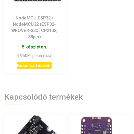
NodeMCU ESP32 /
NodeMCU32 (ESP32-
WROVER-32D; CP2102;
38pin)
5 készleten.
Ft
4.950
Ft
(
3.898
+ÁFA)
Kosárba teszem
Kapcsolódó termékek