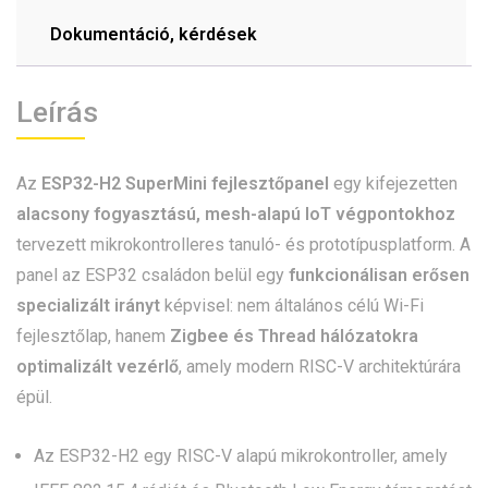
Dokumentáció, kérdések
Leírás
Az
ESP32-H2 SuperMini fejlesztőpanel
egy kifejezetten
alacsony fogyasztású, mesh-alapú IoT végpontokhoz
tervezett mikrokontrolleres tanuló- és prototípusplatform. A
panel az ESP32 családon belül egy
funkcionálisan erősen
specializált irányt
képvisel: nem általános célú Wi-Fi
fejlesztőlap, hanem
Zigbee és Thread hálózatokra
optimalizált vezérlő
, amely modern RISC-V architektúrára
épül.
Az ESP32-H2 egy RISC-V alapú mikrokontroller, amely