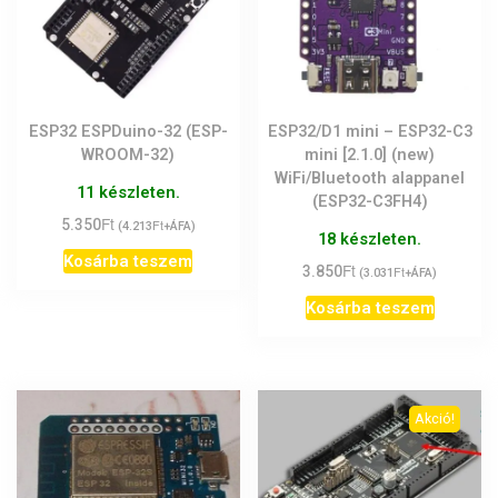
ESP32 ESPDuino-32 (ESP-
ESP32/D1 mini – ESP32-C3
WROOM-32)
mini [2.1.0] (new)
WiFi/Bluetooth alappanel
11 készleten.
(ESP32-C3FH4)
Ft
5.350
Ft
(
4.213
+ÁFA)
18 készleten.
Kosárba teszem
Ft
3.850
Ft
(
3.031
+ÁFA)
Kosárba teszem
Akció!