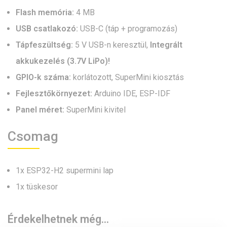
Flash memória:
4 MB
USB csatlakozó:
USB-C (táp + programozás)
Tápfeszültség:
5 V USB-n keresztül,
Integrált
akkukezelés (3.7V LiPo)!
GPIO-k száma:
korlátozott, SuperMini kiosztás
Fejlesztőkörnyezet:
Arduino IDE, ESP-IDF
Panel méret:
SuperMini kivitel
Csomag
1x ESP32-H2 supermini lap
1x tüskesor
Érdekelhetnek még…