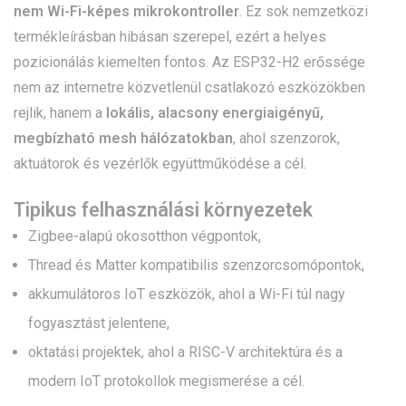
nem Wi-Fi-képes mikrokontroller
. Ez sok nemzetközi
termékleírásban hibásan szerepel, ezért a helyes
pozicionálás kiemelten fontos. Az ESP32-H2 erőssége
nem az internetre közvetlenül csatlakozó eszközökben
rejlik, hanem a
lokális, alacsony energiaigényű,
megbízható mesh hálózatokban
, ahol szenzorok,
aktuátorok és vezérlők együttműködése a cél.
Tipikus felhasználási környezetek
Zigbee-alapú okosotthon végpontok,
Thread és Matter kompatibilis szenzorcsomópontok,
akkumulátoros IoT eszközök, ahol a Wi-Fi túl nagy
fogyasztást jelentene,
oktatási projektek, ahol a RISC-V architektúra és a
modern IoT protokollok megismerése a cél.