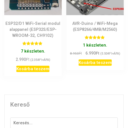
ESP32/D1 WiFi-Serial modul
AVR-Duino / WiFi-Mega
alappanel (ESP32S/ESP-
(ESP8266/4MB/M2560)
WROOM-32, CH9102)
Értékelés:
1 készleten.
5.00
Értékelés:
7 készleten.
/ 5
Ft
Original
Current
Ft
6.990
Ft
5.00
8.950
(
5.504
+ÁFA)
/ 5
Ft
price
price
2.990
Ft
(
2.354
+ÁFA)
Kosárba teszem
was:
is:
Kosárba teszem
8.950Ft.
6.990Ft.
Kereső