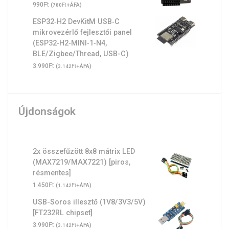
Ft
990
(
Ft
+ÁFA)
780
ESP32‑H2 DevKitM USB‑C
mikrovezérlő fejlesztői panel
(ESP32‑H2‑MINI‑1‑N4,
BLE/Zigbee/Thread, USB-C)
Ft
3.990
(
Ft
+ÁFA)
3.142
Újdonságok
2x összefűzött 8x8 mátrix LED
(MAX7219/MAX7221) [piros,
résmentes]
Ft
1.450
(
Ft
+ÁFA)
1.142
USB-Soros illesztő (1V8/3V3/5V)
[FT232RL chipset]
Ft
3.990
(
Ft
+ÁFA)
3.142