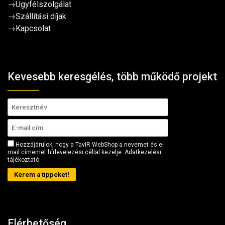
→
Ügyfélszolgálat
→
Szállítási díjak
→
Kapcsolat
Kevesebb keresgélés, több működő projekt
Hozzájárulok, hogy a TavIR WebShop a nevemet és e-
mail címemet hírlevelezési céllal kezelje.
Adatkezelési
tájékoztató
Kérem a tippeket!
Elérhetőség