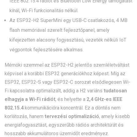
IEEE 802.15.4 rádiót és Bluetooth Low Energy támogatást
kínál, Wi-Fi funkcionalitás nélkül.
Az ESP32-H2 SuperMini egy USB-C csatlakozós, 4 MB
flash memóriával szerelt fejlesztőpanel, amely
kifejezetten alacsony fogyasztású, vezeték nélküli IoT
végpontok fejlesztésére alkalmas.
Mérnöki szemmel az ESP32-H2 jelentős szemléletváltást
képvisel a korábbi ESP32 generációkhoz képest. Míg az
ESP32, ESP32-S vagy ESP32-C sorozat elsődlegesen Wi-
Fi kapcsolatra optimalizált, addig a H2 variáns
tudatosan
elhagyja a Wi-Fi rádiót
, és helyette a
2,4 GHz-es IEEE
802.15.4
kommunikációra koncentrál. Ez a döntés nem
korlátozás, hanem
tervezési optimalizáció
, amely kisebb
energiafogyasztást, egyszerűbb rádiós architektúrát és
hosszabb akkumulátoros üzemidőt eredményez.