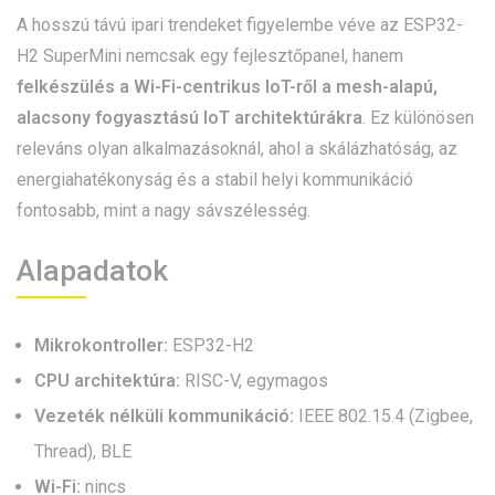
A hosszú távú ipari trendeket figyelembe véve az ESP32-
H2 SuperMini nemcsak egy fejlesztőpanel, hanem
felkészülés a Wi-Fi-centrikus IoT-ről a mesh-alapú,
alacsony fogyasztású IoT architektúrákra
. Ez különösen
releváns olyan alkalmazásoknál, ahol a skálázhatóság, az
energiahatékonyság és a stabil helyi kommunikáció
fontosabb, mint a nagy sávszélesség.
Alapadatok
Mikrokontroller:
ESP32-H2
CPU architektúra:
RISC-V, egymagos
Vezeték nélküli kommunikáció:
IEEE 802.15.4 (Zigbee,
Thread), BLE
Wi-Fi:
nincs