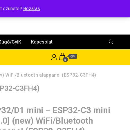
t szünetel!
Bezárás
Súgó/GyIK
Kapcsolat
0Ft
0
ew) WiFi/Bluetooth alappanel (ESP32-C3FH4)
ESP32-C3FH4)
32/D1 mini – ESP32-C3 mini
1.0] (new) WiFi/Bluetooth