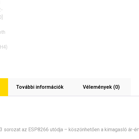
További információk
Vélemények (0)
 sorozat az ESP8266 utódja – köszönhetően a kimagasló ár-ért