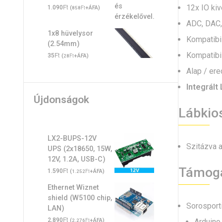
Ft
12x IO ki
1.090
(
Ft
+ÁFA)
858
ADC, DAC,
1x8 hüvelysor
Kompatibil
(2.54mm)
Kompatibi
Ft
35
(
Ft
+ÁFA)
28
Alap / ere
Integrált
Újdonságok
Lábkio
LX2-BUPS-12V
Szitázva a
UPS (2x18650, 15W,
12V, 1.2A, USB-C)
Támoga
Ft
1.590
(
Ft
+ÁFA)
1.252
Ethernet Wiznet
shield (W5100 chip,
Sorosporti
LAN)
Ft
2.890
(
Ft
+ÁFA)
Arduino,
2.276