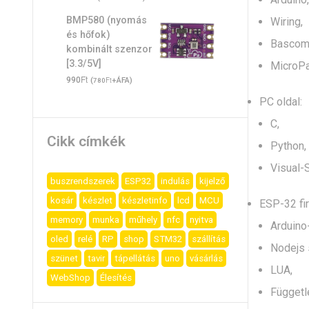
BMP580 (nyomás
Wiring,
és hőfok)
Bascom
kombinált szenzor
[3.3/5V]
MicroP
Ft
990
(
Ft
+ÁFA)
780
PC oldal:
C,
Cikk címkék
Python,
Visual-
buszrendszerek
ESP32
indulás
kijelző
kosár
készlet
készletinfo
lcd
MCU
ESP-32 fi
memory
munka
műhely
nfc
nyitva
Arduino
oled
relé
RP
shop
STM32
szállítás
Nodejs 
szünet
tavir
tápellátás
uno
vásárlás
LUA,
WebShop
Élesítés
Függet