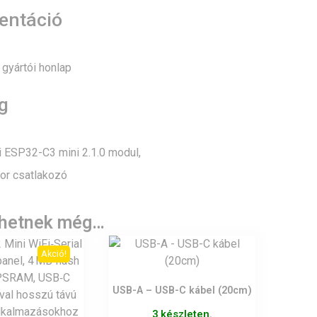
ntáció
gyártói honlap
g
i ESP32-C3 mini 2.1.0 modul,
or csatlakozó
lhetnek még…
Akció!
USB-A – USB-C kábel (20cm)
3 készleten.