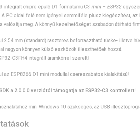
 integrált chipre épülő D1 formátumú C3
mini – ESP32
egyszerű
. A PC oldal felé nem igényel semmiféle plusz kiegészítést, az 
s valósítja meg. A könnyű kezelhetőséget szabadon átírható firm
 2.54 mm (standard) raszteres beforrasztható tüske- illetve hü
al nagyon könnyen külső eszközök illeszthetőek hozzá.
P32-C3FH4 integrált áramkörrel szerelt!
 az ESP8266 D1 mini modullal csereszabatos kialakítású!
SDK a 2.0.0.0 verziótól támogatja az ESP32-C3 kontrollert!
sználatához min. Windows 10 szükséges, az USB illesztőprogra
ltatások