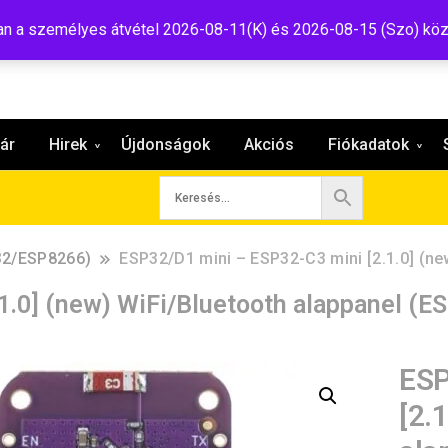
:shop@tavir.hu
 a személyes átvétel 2026-08-11(K) és 2026-08-15 (Szo) köz
ár
Hirek
Újdonságok
Akciós
Fiókadatok
32/ESP8266)
ESP32/D1 mini – ESP32-C3 mini [2.1.0] (n
1.0] (new) WiFi/Bluetooth alappanel (
ESP
[2.