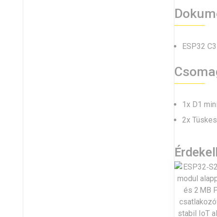
Dokume
ESP32 C3 
Csoma
1x D1 min
2x Tüskes
Érdeke