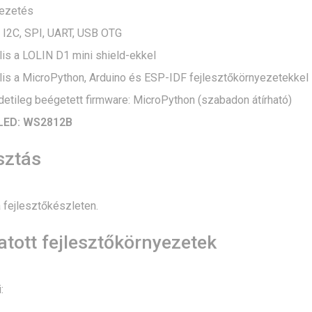
vezetés
 I2C, SPI, UART, USB OTG
is a LOLIN D1 mini shield-ekkel
lis a MicroPython, Arduino és ESP-IDF fejlesztőkörnyezetekkel
detileg beégetett firmware: MicroPython (szabadon átírható)
 LED: WS2812B
sztás
 fejlesztőkészleten.
tott fejlesztőkörnyezetek
: