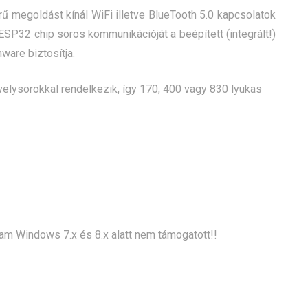
 megoldást kínál WiFi illetve BlueTooth 5.0 kapcsolatok
ESP32 chip soros kommunikációját a beépített (integrált!)
ware biztosítja.
velysorokkal rendelkezik, így 170, 400 vagy 830 lyukas
m Windows 7.x és 8.x alatt nem támogatott!!