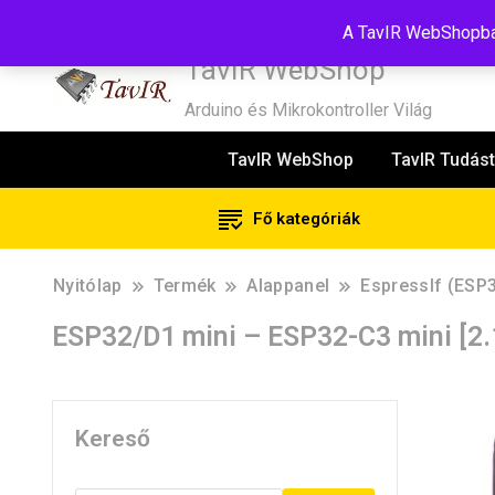
Tel:+36(20)99-23-781
Budapest, 1181, Szélmalom u. 13
E-Mail
A TavIR WebShopban
TavIR WebShop
Arduino és Mikrokontroller Világ
TavIR WebShop
TavIR Tudást
Fő kategóriák
Nyitólap
Termék
Alappanel
EspressIf (ESP
ESP32/D1 mini – ESP32-C3 mini [2.
Kereső