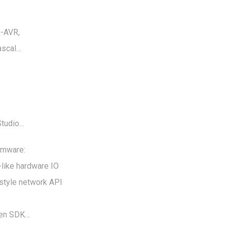
-AVR,
ascal…
Studio…
rmware:
-like hardware IO
style network API
len SDK…