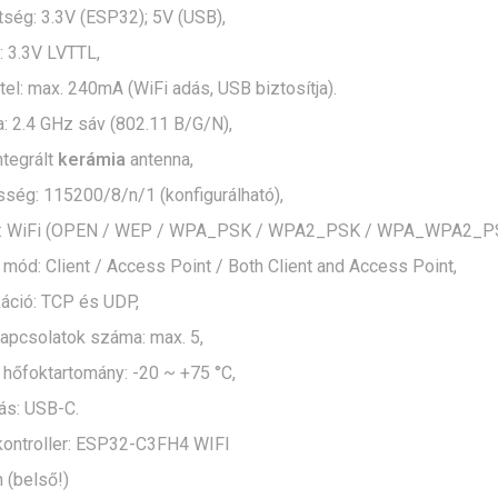
ség: 3.3V (ESP32); 5V (USB),
t: 3.3V LVTTL,
el: max. 240mA (WiFi adás, USB biztosítja).
: 2.4 GHz sáv (802.11 B/G/N),
ntegrált
kerámia
antenna,
ség: 115200/8/n/1 (konfigurálható),
g: WiFi (OPEN / WEP / WPA_PSK / WPA2_PSK / WPA_WPA2_P
ód: Client / Access Point / Both Client and Access Point,
ció: TCP és UDP,
kapcsolatok száma: max. 5,
hőfoktartomány: -20 ~ +75 °C,
ás: USB-C.
kontroller: ESP32-C3FH4 WIFI
 (belső!)