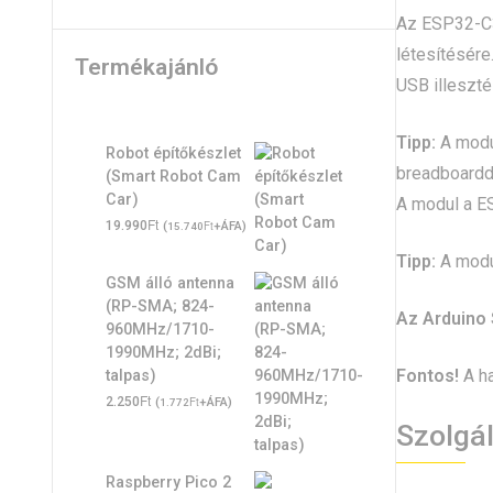
Az ESP32-C3
létesítésére
Termékajánló
USB illeszté
Tipp:
A modul
Robot építőkészlet
breadboardd
(Smart Robot Cam
Car)
A modul a ES
Ft
19.990
(
Ft
+ÁFA)
15.740
Tipp:
A modul
GSM álló antenna
(RP-SMA; 824-
Az Arduino 
960MHz/1710-
1990MHz; 2dBi;
Fontos!
A ha
talpas)
Ft
2.250
(
Ft
+ÁFA)
1.772
Szolgá
Raspberry Pico 2