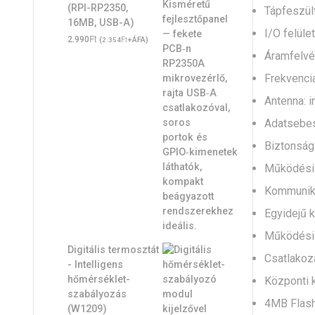
(RPI-RP2350,
Tápfeszült
16MB, USB-A)
I/O felüle
Ft
2.990
(
Ft
+ÁFA)
2.354
Áramfelvét
Frekvencia
Antenna: i
Adatsebes
Biztonsá
Működési m
Kommuniká
Egyidejű 
Működési 
Digitális termosztát
Csatlakoz
- Intelligens
hőmérséklet-
Központi 
szabályozás
4MB Flash
(W1209)