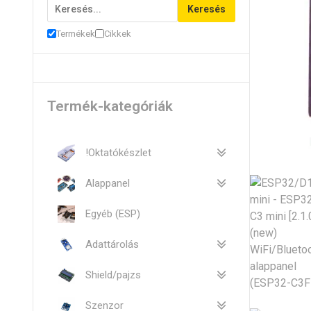
Keresés
Termékek
Cikkek
Termék-kategóriák
!Oktatókészlet
Alappanel
Egyéb (ESP)
Adattárolás
Shield/pajzs
Szenzor