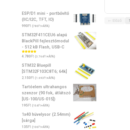
ESP/D1 mini - portbővítő
(IIC/I2C, TFT, IO)
← Előző
1
Ft
990
(
Ft
+ÁFA)
780
STM32F411CEU6 alapú
BlackPill fejlesztőmodul
- 512 kB Flash, USB-C
Ft
Értékelés:
4.780
(
Ft
+ÁFA)
3.764
5.00
/ 5
STM32 Bluepill
[STM32F103C8T6; 64k]
Ft
2.150
(
Ft
+ÁFA)
1.693
Tartóelem ultrahangos
szenzor (90 fok, átlátszó
[US-100/US-015])
Ft
195
(
Ft
+ÁFA)
154
1x40 hüvelysor (2.54mm)
[sárga]
Ft
135
(
Ft
+ÁFA)
106