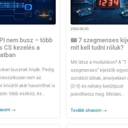
2026.06.30.
PI nem busz – több
📟 7 szegmenses kij
s CS kezelés a
mit kell tudni róluk?
latban
Mit látsz a modulokon? A “7
okan busznak hívják. Pedig
szegmenses” kijelzők egye
 klasszikusan nem az.
sorokból állnak, amelyekkel
 kívülről akár hasonlíthat is
(0-9) és néhány betűtípust
zen: több eszköz, és...
jeleníthetsz meg. Minden...
vasom →
Tovább olvasom →