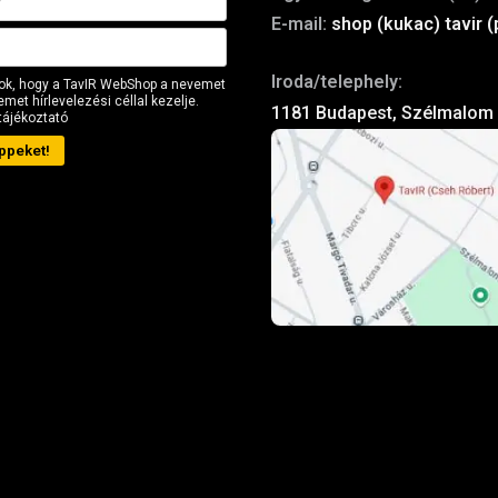
E-mail:
shop (kukac) tavir (
Iroda/telephely:
ok, hogy a TavIR WebShop a nevemet
met hírlevelezési céllal kezelje.
1181 Budapest, Szélmalom 
tájékoztató
ppeket!