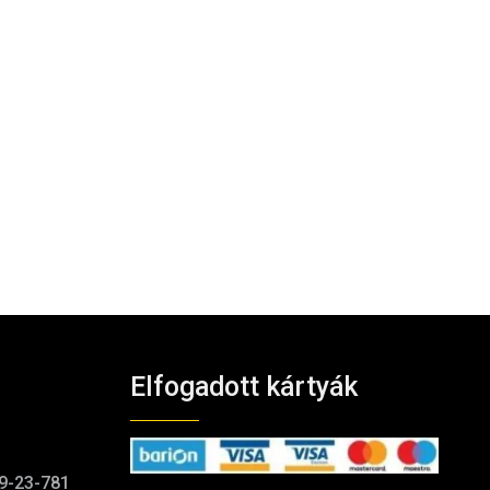
Elfogadott kártyák
9-23-781