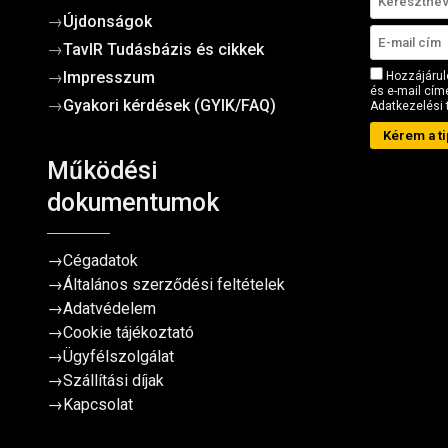
→
Újdonságok
→
TavIR Tudásbázis és cikkek
→
Impresszum
Hozzájárul
és e-mail címe
→
Gyakori kérdések (GYIK/FAQ)
Adatkezelési 
Kérem a ti
Működési
dokumentumok
→
Cégadatok
→
Általános szerződési feltételek
→
Adatvédelem
→
Cookie tájékoztató
→
Ügyfélszolgálat
→
Szállítási díjak
→
Kapcsolat