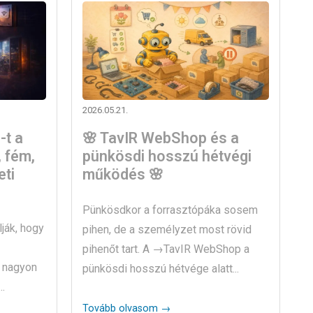
2026.05.21.
-t a
🌸 TavIR WebShop és a
 fém,
pünkösdi hosszú hétvégi
eti
működés 🌸
Pünkösdkor a forrasztópáka sosem
ják, hogy
pihen, de a személyzet most rövid
pihenőt tart. A →TavIR WebShop a
C nagyon
pünkösdi hosszú hétvége alatt...
.
Tovább olvasom →