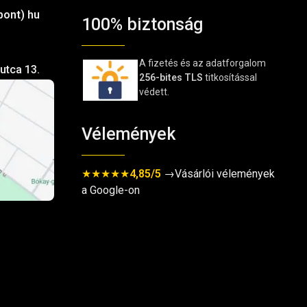
pont) hu
100% biztonság
A fizetés és az adatforgalom
utca 13.
256-bites TLS
titkosítással
védett.
Vélemények
★★★★★
4,85/5
→Vásárlói vélemények
a Google-on