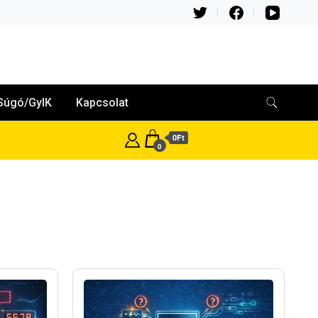
Súgó/GyIK
Kapcsolat
0Ft
0