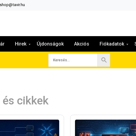
:shop@tavir.hu
ár
Hirek
Újdonságok
Akciós
Fiókadatok
 és cikkek