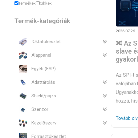
Termékek
Cikkek
Termék-kategóriák
2026.07.26.
!Oktatókészlet
🔀 Az S
slave é
Alappanel
gyakor
Egyéb (ESP)
Az SPI-t s
Adattárolás
valójában
Ugyanakkor
Shield/pajzs
hozzá, his
Szenzor
Tovább ol
Kezelőszerv
Forrasztókészlet