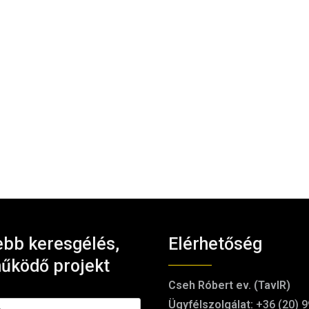
bb keresgélés,
Elérhetőség
űködő projekt
Cseh Róbert ev. (TavIR)
Ügyfélszolgálat:
+36 (20) 9