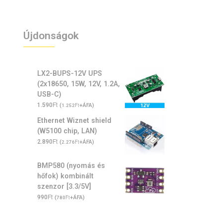
Újdonságok
LX2-BUPS-12V UPS
(2x18650, 15W, 12V, 1.2A,
USB-C)
Ft
1.590
(
Ft
+ÁFA)
1.252
Ethernet Wiznet shield
(W5100 chip, LAN)
Ft
2.890
(
Ft
+ÁFA)
2.276
BMP580 (nyomás és
hőfok) kombinált
szenzor [3.3/5V]
Ft
990
(
Ft
+ÁFA)
780