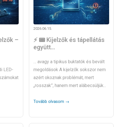
2026.06.15.
elzők –
⚡ 📟 Kijelzők és tápellátás
együtt…
… avagy a tipikus buktatók és bevált
di LED-
megoldások A kijelzők sokszor nem
 számokat
azért okoznak problémát, mert
„rosszak”, hanem mert alábecsüljük...
Tovább olvasom →