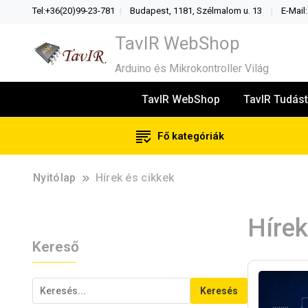
Tel:+36(20)99-23-781
Budapest, 1181, Szélmalom u. 13
E-Mail
TavIR WebShop
Arduino és Mikrokontroller Világ
TavIR WebShop
TavIR Tudást
Fő kategóriák
Nyitólap
Hírek és cikkek
Hírek
Kereső
Keresés