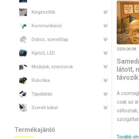
Kiegészítők
Kommunikáció
Doboz, szerelőlap
2026.06.08.
Kijelző, LED
Sameday
Modulok, szenzorok
látott,
távozik
Robotika
A csomagk
Tápellátás
csak az ár
Szerelt kábel
változnak
szolgáltat
Termékajánló
Tovább ol