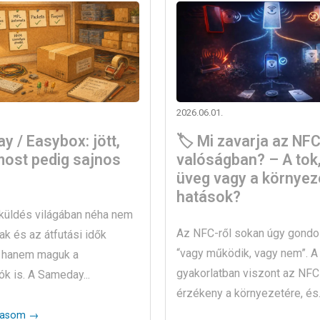
2026.06.01.
 / Easybox: jött,
🏷️ Mi zavarja az NFC
 most pedig sajnos
valóságban? – A tok,
üveg vagy a környez
hatások?
üldés világában néha nem
Az NFC-ről sokan úgy gondol
ak és az átfutási idők
“vagy működik, vagy nem”. A
, hanem maguk a
gyakorlatban viszont az NF
ók is. A Sameday...
érzékeny a környezetére, és..
vasom →