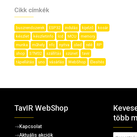
Cikk címkék
buszrendszerek
ESP32
indulás
kijelző
kosár
készlet
készletinfo
lcd
MCU
memory
munka
műhely
nfc
nyitva
oled
relé
RP
shop
STM32
szállítás
szünet
tavir
tápellátás
uno
vásárlás
WebShop
Élesítés
TavIR WebShop
Kevese
több m
→
Kapcsolat
→
Aktuális akciók