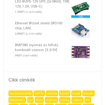
LX2-BUPS-12V UPS (2x18650, 15W,
12V, 1.2A, USB-C)
Ft
1.590
(
Ft
+ÁFA)
1.252
Ethernet Wiznet shield (W5100
chip, LAN)
Ft
2.890
(
Ft
+ÁFA)
2.276
BMP580 (nyomás és hőfok)
kombinált szenzor [3.3/5V]
Ft
990
(
Ft
+ÁFA)
780
Cikk címkék
buszrendszerek
ESP32
indulás
kijelző
kosár
készlet
készletinfo
lcd
MCU
memory
munka
műhely
nfc