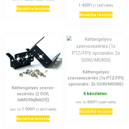
/ 5
Ft
price
price
1.450
Ft
(
1.142
+ÁFA)
Kosárba teszem
was:
is:
Kosárba teszem
290Ft.
260Ft.
Kéttengelyes
szervovezérlés (1x PTZ/FPV,
opcionális: 2x SG90/MG90S)
Kéttengelyes szervo-
6 készleten.
vezérlés (2 DOF,
2xMG99x[NAGY])
Ft
660
Ft
(
520
+ÁFA)
MIN. ÁR:
Ft
1.990
Ft
(
1.567
+ÁFA)
MIN. ÁR:
Kosárba teszem
Kosárba teszem