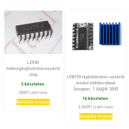
L293D
hídmeghajtó/motorvezérlő
chip
LV8729 léptetőmotor-vezérlő
modul hűtőbordával
5 készleten.
[stepper; 1.5A@8..35V]
Ft
260
Ft
(
205
+ÁFA)
16 készleten.
Kosárba teszem
Ft
2.650
Ft
(
2.087
+ÁFA)
Kosárba teszem