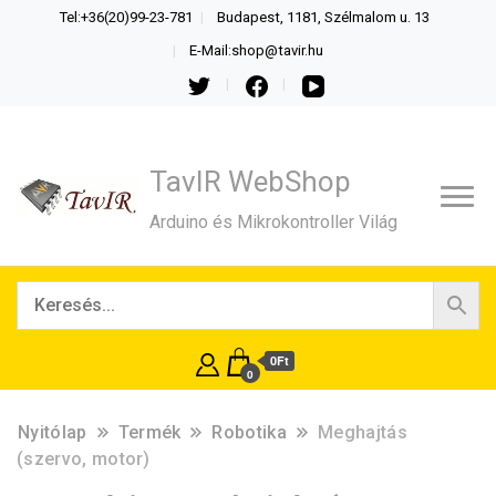
Tel:+36(20)99-23-781
Budapest, 1181, Szélmalom u. 13
E-Mail:shop@tavir.hu
TavIR WebShop
Arduino és Mikrokontroller Világ
0Ft
0
Nyitólap
Termék
Robotika
Meghajtás
(szervo, motor)