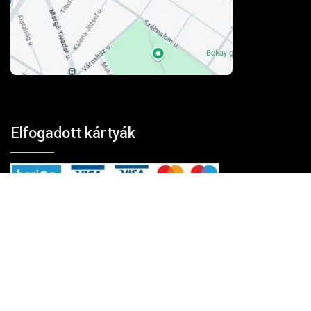
Elfogadott kártyák
100% biztonság
A fizetés és az adatforgalom
256-bites TLS
titkosítással védett.