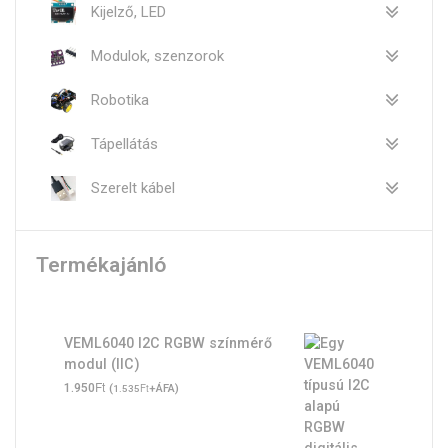
Kijelző, LED
Modulok, szenzorok
Robotika
Tápellátás
Szerelt kábel
Termékajánló
VEML6040 I2C RGBW színmérő
modul (IIC)
Ft
1.950
(
Ft
+ÁFA)
1.535