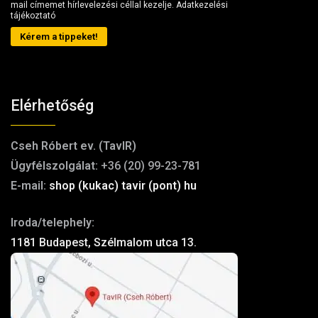
mail címemet hírlevelezési céllal kezelje.
Adatkezelési
tájékoztató
Kérem a tippeket!
Elérhetőség
Cseh Róbert ev. (TavIR)
Ügyfélszolgálat:
+36 (20) 99-23-781
E-mail:
shop (kukac) tavir (pont) hu
Iroda/telephely:
1181 Budapest, Szélmalom utca 13.