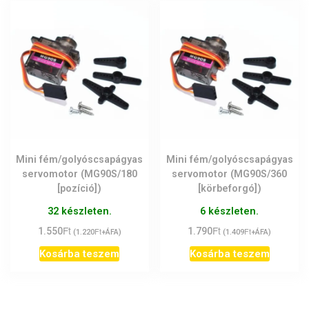
Mini fém/golyóscsapágyas
Mini fém/golyóscsapágyas
servomotor (MG90S/180
servomotor (MG90S/360
[pozíció])
[körbeforgó])
32 készleten.
6 készleten.
Ft
Ft
1.550
Ft
1.790
Ft
(
1.220
+ÁFA)
(
1.409
+ÁFA)
Kosárba teszem
Kosárba teszem