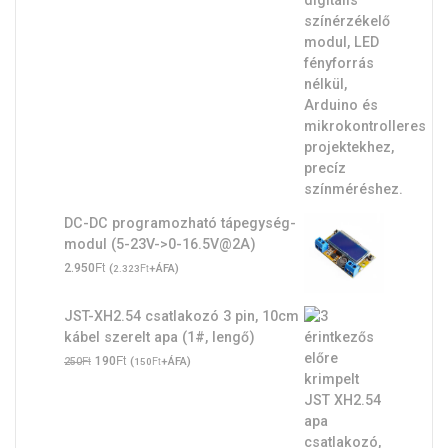
DC-DC programozható tápegység-
modul (5-23V->0-16.5V@2A)
Ft
2.950
(
Ft
+ÁFA)
2.323
JST-XH2.54 csatlakozó 3 pin, 10cm
kábel szerelt apa (1#, lengő)
Original
Ft
Current
Ft
190
(
Ft
+ÁFA)
250
150
price
price
was:
is:
250Ft.
190Ft.