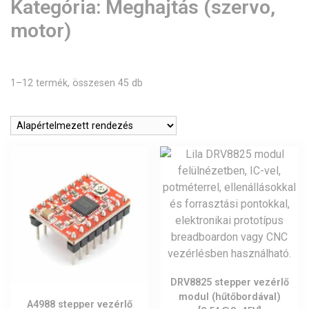
Kategória:
Meghajtás (szervo,
motor)
1–12 termék, összesen 45 db
DRV8825 stepper vezérlő
modul (hűtőbordával)
A4988 stepper vezérlő