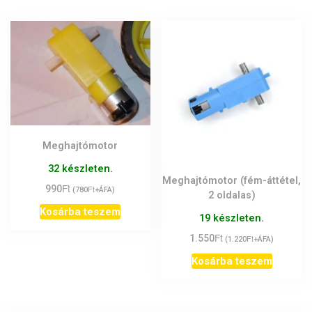
Meghajtómotor
32 készleten.
Meghajtómotor (fém-áttétel,
Ft
990
Ft
(
780
+ÁFA)
2 oldalas)
Kosárba teszem
19 készleten.
Ft
1.550
Ft
(
1.220
+ÁFA)
Kosárba teszem