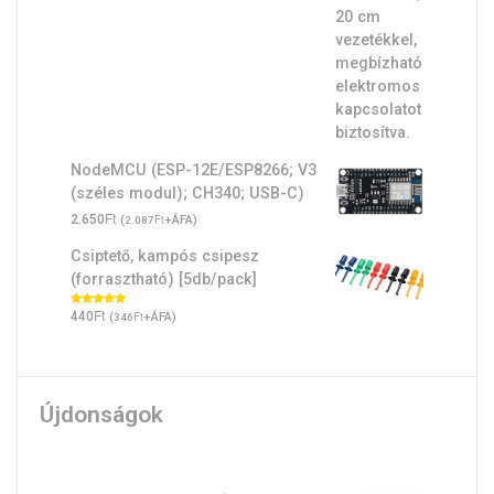
NodeMCU (ESP-12E/ESP8266; V3
(széles modul); CH340; USB-C)
Ft
2.650
(
Ft
+ÁFA)
2.087
Csiptető, kampós csipesz
(forrasztható) [5db/pack]
Ft
Értékelés:
440
(
Ft
+ÁFA)
346
5.00
/ 5
Újdonságok