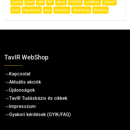
nyitva
oled
relé
RP
shop
STM32
szállítás
szünet
tavir
tápellátás
uno
vásárlás
WebShop
Élesítés
TavIR WebShop
→
Kapcsolat
→
Aktuális akciók
→
Újdonságok
→
TavIR Tudásbázis és cikkek
→
Impresszum
→
Gyakori kérdések (GYIK/FAQ)