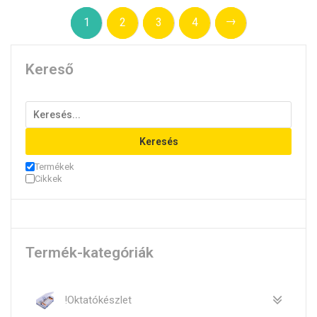
→
1
2
3
4
Kereső
Keresés
Termékek
Cikkek
Termék-kategóriák
!Oktatókészlet