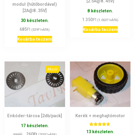
[2.5A@8..45V]
modul (hűtőbordával)
[2A@8..35V]
8 készleten.
Ft
1.350
Ft
(
1.063
+ÁFA)
30 készleten.
Ft
Kosárba teszem
685
Ft
(
539
+ÁFA)
Kosárba teszem
Akció!
Enkóder-tárcsa [2db/pack]
Kerék + meghajtómotor
17 készleten.
Értékelés:
13 készleten.
Ft
Original
Current
Ft
260
Ft
4.50
290
(
205
+ÁFA)