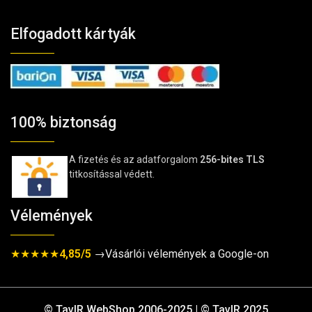
Elfogadott kártyák
100% biztonság
A fizetés és az adatforgalom
256-bites TLS
titkosítással védett.
Vélemények
★★★★★
4,85/5
→Vásárlói vélemények a Google-on
© TavIR WebShop 2006-2025 | © TavIR 2025