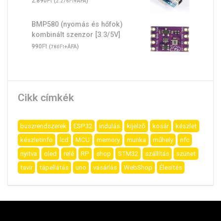
2.890
(
Ft
+ÁFA)
2.276
BMP580 (nyomás és hőfok)
kombinált szenzor [3.3/5V]
Ft
990
(
Ft
+ÁFA)
780
Cikk címkék
buszrendszerek
ESP32
indulás
kijelző
kosár
készlet
készletinfo
lcd
MCU
memory
munka
műhely
nfc
nyitva
oled
relé
RP
shop
STM32
szállítás
szünet
tavir
tápellátás
uno
vásárlás
WebShop
Élesítés