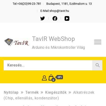
Tel:+36(20)99-23-781
Budapest, 1181, Szélmalom u. 13
E-Mail:shop@tavir.hu
TavIR WebShop
Arduino és Mikrokontroller Világ
0Ft
0
Nyitólap
Termék
Kiegészítők
Alkatrészek
(Chip, ellenállás, kondenzátor)