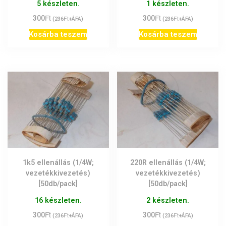
5 készleten.
1 készleten.
Ft
Ft
300
Ft
300
Ft
(
236
+ÁFA)
(
236
+ÁFA)
Kosárba teszem
Kosárba teszem
1k5 ellenállás (1/4W;
220R ellenállás (1/4W;
vezetékkivezetés)
vezetékkivezetés)
[50db/pack]
[50db/pack]
16 készleten.
2 készleten.
Ft
Ft
300
Ft
300
Ft
(
236
+ÁFA)
(
236
+ÁFA)