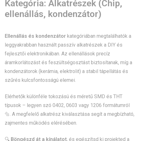
Kategória:
Alkatrészek (Chip,
ellenállás, kondenzátor)
Ellenállás és kondenzátor
kategóriában megtalálhatók a
leggyakrabban használt passzív alkatrészek a DIY és
fejlesztői elektronikában. Az ellenállások precíz
áramkorlátozást és feszültségosztást biztosítanak, míg a
kondenzátorok (kerámia, elektrolit) a stabil tápellátás és
szűrés kulcsfontosságú elemei.
Elérhetők különféle tokozású és méretű SMD és THT
típusok – legyen szó 0402, 0603 vagy 1206 formátumról
🔩. A megfelelő alkatrész kiválasztása segít a megbízható,
zajmentes működés elérésében.
🔍
Böngészd át a kínálatot
, és egészítsd ki projekted a