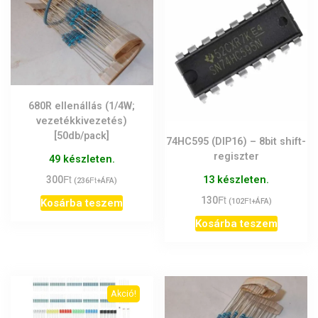
680R ellenállás (1/4W;
vezetékkivezetés)
[50db/pack]
74HC595 (DIP16) – 8bit shift-
regiszter
49 készleten.
Ft
13 készleten.
300
Ft
(
236
+ÁFA)
Ft
130
Ft
Kosárba teszem
(
102
+ÁFA)
Kosárba teszem
Akció!