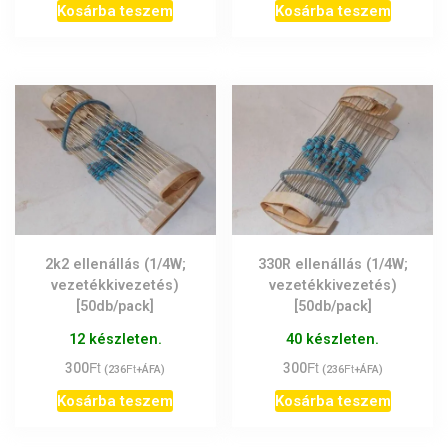
Kosárba teszem
Kosárba teszem
2k2 ellenállás (1/4W;
330R ellenállás (1/4W;
vezetékkivezetés)
vezetékkivezetés)
[50db/pack]
[50db/pack]
12 készleten.
40 készleten.
Ft
Ft
300
Ft
300
Ft
(
236
+ÁFA)
(
236
+ÁFA)
Kosárba teszem
Kosárba teszem