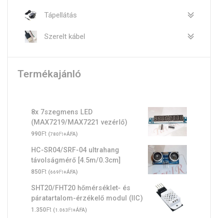
Tápellátás
Szerelt kábel
Termékajánló
8x 7szegmens LED
(MAX7219/MAX7221 vezérlő)
Ft
990
(
Ft
+ÁFA)
780
HC-SR04/SRF-04 ultrahang
távolságmérő [4.5m/0.3cm]
Ft
850
(
Ft
+ÁFA)
669
SHT20/FHT20 hőmérséklet- és
páratartalom-érzékelő modul (IIC)
Ft
1.350
(
Ft
+ÁFA)
1.063