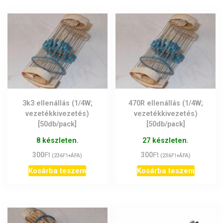
3k3 ellenállás (1/4W;
470R ellenállás (1/4W;
vezetékkivezetés)
vezetékkivezetés)
[50db/pack]
[50db/pack]
8 készleten.
27 készleten.
Ft
Ft
300
Ft
300
Ft
(
236
+ÁFA)
(
236
+ÁFA)
Kosárba teszem
Kosárba teszem