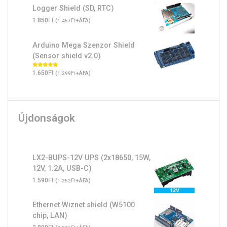
Logger Shield (SD, RTC)
Ft
1.850
(
Ft
+ÁFA)
1.457
Arduino Mega Szenzor Shield
(Sensor shield v2.0)
Ft
Értékelés:
1.650
(
Ft
+ÁFA)
1.299
5.00
/ 5
Újdonságok
LX2-BUPS-12V UPS (2x18650, 15W,
12V, 1.2A, USB-C)
Ft
1.590
(
Ft
+ÁFA)
1.252
Ethernet Wiznet shield (W5100
chip, LAN)
Ft