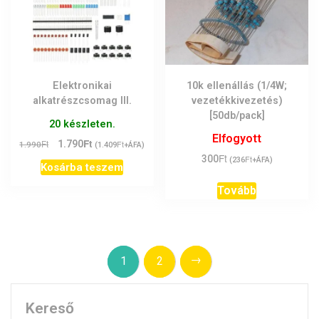
Elektronikai
10k ellenállás (1/4W;
alkatrészcsomag III.
vezetékkivezetés)
[50db/pack]
20 készleten.
Elfogyott
Ft
Original
Current
Ft
1.790
Ft
1.990
(
1.409
+ÁFA)
Ft
price
price
300
Ft
(
236
+ÁFA)
Kosárba teszem
was:
is:
1.990Ft.
1.790Ft.
Tovább
→
1
2
Kereső