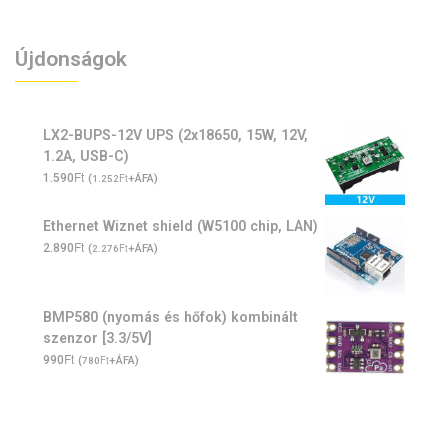
Újdonságok
LX2-BUPS-12V UPS (2x18650, 15W, 12V,
1.2A, USB-C)
Ft
1.590
(
Ft
+ÁFA)
1.252
Ethernet Wiznet shield (W5100 chip, LAN)
Ft
2.890
(
Ft
+ÁFA)
2.276
BMP580 (nyomás és hőfok) kombinált
szenzor [3.3/5V]
Ft
990
(
Ft
+ÁFA)
780