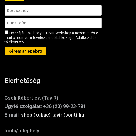
Hozzájárulok, hogy a TavIR WebShop a nevemet és e-
mail címemet hírlevelezési céllal kezelje.
Adatkezelési
tájékoztató
Kérem a tippeket!
Elérhetőség
Cseh Róbert ev. (TavIR)
Ügyfélszolgálat:
+36 (20) 99-23-781
E-mail:
shop (kukac) tavir (pont) hu
Iroda/telephely: