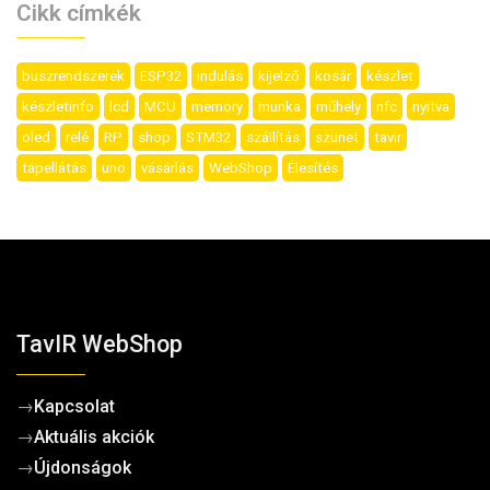
Cikk címkék
buszrendszerek
ESP32
indulás
kijelző
kosár
készlet
készletinfo
lcd
MCU
memory
munka
műhely
nfc
nyitva
oled
relé
RP
shop
STM32
szállítás
szünet
tavir
tápellátás
uno
vásárlás
WebShop
Élesítés
TavIR WebShop
→
Kapcsolat
→
Aktuális akciók
→
Újdonságok