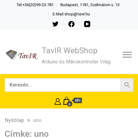
Tel:+36(20)99-23-781
Budapest, 1181, Szélmalom u. 13
E-Mail:shop@tavir.hu
TavIR WebShop
Arduino és Mikrokontroller Világ
0Ft
0
Nyitólap
uno
Címke:
uno