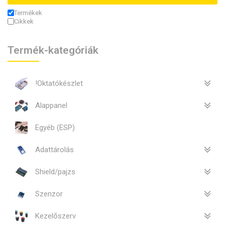
Termékek
Cikkek
Termék-kategóriák
!Oktatókészlet
Alappanel
Egyéb (ESP)
Adattárolás
Shield/pajzs
Szenzor
Kezelőszerv