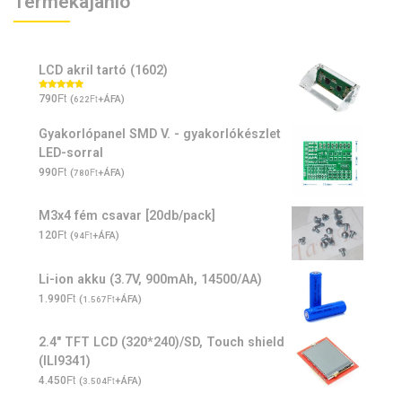
Termékajánló
LCD akril tartó (1602)
Ft
Értékelés:
790
(
Ft
+ÁFA)
622
5.00
/ 5
Gyakorlópanel SMD V. - gyakorlókészlet
LED-sorral
Ft
990
(
Ft
+ÁFA)
780
M3x4 fém csavar [20db/pack]
Ft
120
(
Ft
+ÁFA)
94
Li-ion akku (3.7V, 900mAh, 14500/AA)
Ft
1.990
(
Ft
+ÁFA)
1.567
2.4" TFT LCD (320*240)/SD, Touch shield
(ILI9341)
Ft
4.450
(
Ft
+ÁFA)
3.504