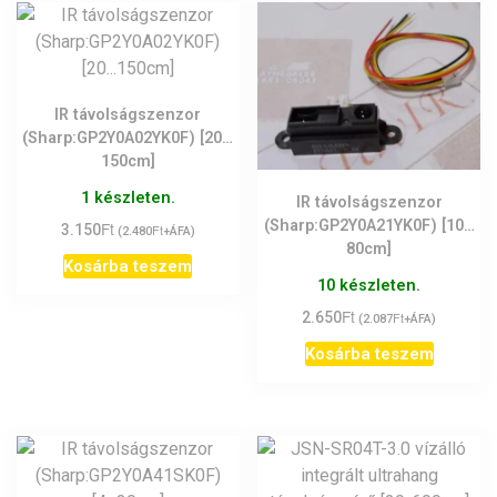
IR távolságszenzor
(Sharp:GP2Y0A02YK0F) [20…
150cm]
1 készleten.
IR távolságszenzor
(Sharp:GP2Y0A21YK0F) [10…
Ft
3.150
Ft
(
2.480
+ÁFA)
80cm]
Kosárba teszem
10 készleten.
Ft
2.650
Ft
(
2.087
+ÁFA)
Kosárba teszem