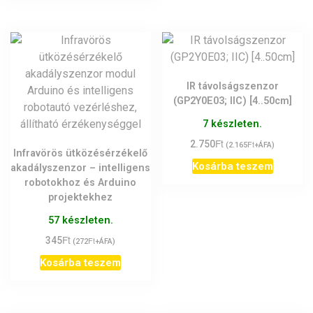
IR távolságszenzor
(GP2Y0E03; IIC) [4..50cm]
7 készleten.
Ft
2.750
Ft
(
2.165
+ÁFA)
Infravörös ütközésérzékelő
Kosárba teszem
akadályszenzor – intelligens
robotokhoz és Arduino
projektekhez
57 készleten.
Ft
345
Ft
(
272
+ÁFA)
Kosárba teszem