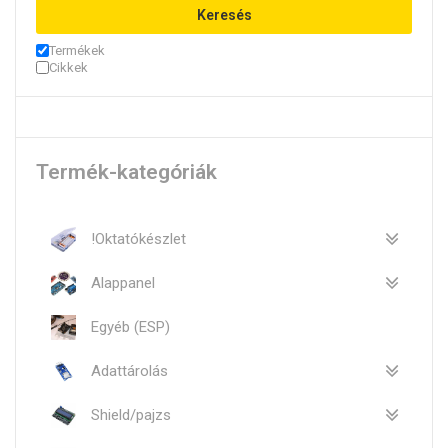
Keresés
Termékek
Cikkek
Termék-kategóriák
!Oktatókészlet
Alappanel
Egyéb (ESP)
Adattárolás
Shield/pajzs