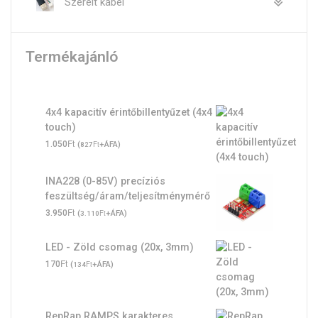
Szerelt kábel
Termékajánló
4x4 kapacitív érintőbillentyűzet (4x4
touch)
Ft
1.050
(
Ft
+ÁFA)
827
INA228 (0-85V) precíziós
feszültség/áram/teljesítménymérő
Ft
3.950
(
Ft
+ÁFA)
3.110
LED - Zöld csomag (20x, 3mm)
Ft
170
(
Ft
+ÁFA)
134
RepRap RAMPS karakteres