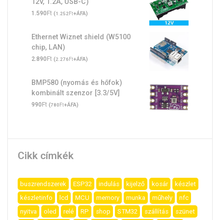
12V, 1.2A, USB-C)
Ft
1.590
(
Ft
+ÁFA)
1.252
Ethernet Wiznet shield (W5100
chip, LAN)
Ft
2.890
(
Ft
+ÁFA)
2.276
BMP580 (nyomás és hőfok)
kombinált szenzor [3.3/5V]
Ft
990
(
Ft
+ÁFA)
780
Cikk címkék
buszrendszerek
ESP32
indulás
kijelző
kosár
készlet
készletinfo
lcd
MCU
memory
munka
műhely
nfc
nyitva
oled
relé
RP
shop
STM32
szállítás
szünet