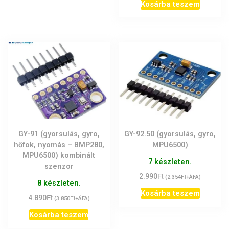
Kosárba teszem
GY-91 (gyorsulás, gyro,
GY-92.50 (gyorsulás, gyro,
hőfok, nyomás – BMP280,
MPU6500)
MPU6500) kombinált
7 készleten.
szenzor
Ft
2.990
Ft
(
2.354
+ÁFA)
8 készleten.
Kosárba teszem
Ft
4.890
Ft
(
3.850
+ÁFA)
Kosárba teszem