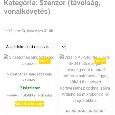
Kategória:
Szenzor (távolság,
vonalkövetés)
1–12 termék, összesen 31 db
Akció!
Akció!
5 csatornás lángérzékelő
szenzor
17 készleten.
Ft
Original
Current
Ft
1.450
Ft
1.990
(
1.142
+ÁFA)
price
price
Kosárba teszem
was:
is:
1.990Ft.
1.450Ft.
AJ-SR04M/JSN-SR04T