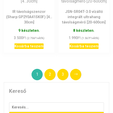
IR távolságszenzor
JSN-SR04T-3.0 vízálló
(Sharp:GP2Y0A41SK0F) [4…
integrált ultrahang
30cm]
távolságmérő [20-600cm]
9 készleten.
8 készleten.
Ft
Ft
3.500
Ft
1.990
Ft
(
2.756
+ÁFA)
(
1.567
+ÁFA)
Kosárba teszem
Kosárba teszem
→
1
2
3
Kereső