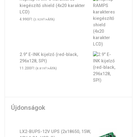
kiegészítő shield (4x20 karakter
LCD)
Ft
4.990
(
Ft
+ÁFA)
3.929
2.9" E-INK kijelző (red-black,
296x128, SPI)
Ft
11.200
(
Ft
+ÁFA)
8.819
Újdonságok
LX2-BUPS-12V UPS (2x18650, 15W,