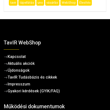
tavir
tápellátás
uno
vásárlás
WebShop
Élesítés
TavIR WebShop
→
Kapcsolat
→
Aktuális akciók
→
Újdonságok
→
TavIR Tudásbázis és cikkek
→
Impresszum
→
Gyakori kérdések (GYIK/FAQ)
Működési dokumentumok