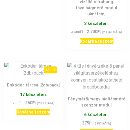
vízálló ultrahang
távolságmérő modul
[4m/1cm]
3 készleten.
Ft
Original
Current
Ft
2.700
Ft
3.400
(
2.126
+ÁFA)
price
price
Kosárba teszem
was:
is:
3.400Ft.
2.700Ft.
Akció!
Enkóder-tárcsa [2db/pack]
17 készleten.
Fénymérő/megvilágításmérő
Ft
Original
Current
Ft
260
Ft
290
(
205
+ÁFA)
szenzor modul
price
price
Kosárba teszem
was:
is:
6 készleten.
290Ft.
260Ft.
Ft
375
Ft
(
295
+ÁFA)