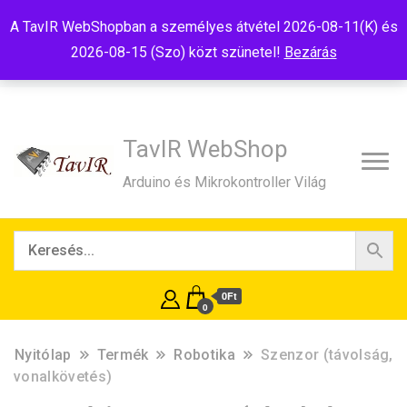
Tel:+36(20)99-23-781
Budapest, 1181, Szélmalom u. 13
A TavIR WebShopban a személyes átvétel 2026-08-11(K) és
E-Mail:shop@tavir.hu
2026-08-15 (Szo) közt szünetel!
Bezárás
TavIR WebShop
Arduino és Mikrokontroller Világ
0Ft
0
Nyitólap
Termék
Robotika
Szenzor (távolság,
vonalkövetés)