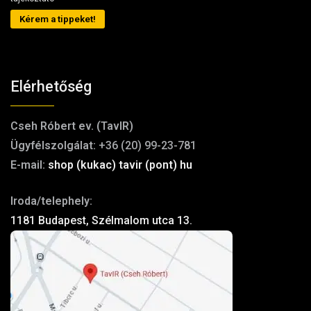
Kérem a tippeket!
Elérhetőség
Cseh Róbert ev. (TavIR)
Ügyfélszolgálat:
+36 (20) 99-23-781
E-mail:
shop (kukac) tavir (pont) hu
Iroda/telephely:
1181 Budapest, Szélmalom utca 13.