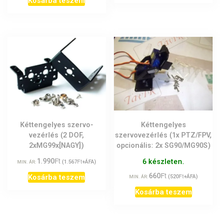
Kosárba teszem
Kéttengelyes szervo-
Kéttengelyes
vezérlés (2 DOF,
szervovezérlés (1x PTZ/FPV,
2xMG99x[NAGY])
opcionális: 2x SG90/MG90S)
Ft
1.990
Ft
6 készleten.
(
1.567
+ÁFA)
MIN. ÁR:
Ft
660
Ft
Kosárba teszem
(
520
+ÁFA)
MIN. ÁR:
Kosárba teszem