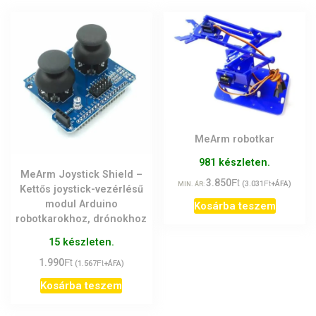
MeArm robotkar
981 készleten.
MeArm Joystick Shield –
Ft
3.850
Ft
(
3.031
+ÁFA)
MIN. ÁR:
Kettős joystick-vezérlésű
modul Arduino
Kosárba teszem
robotkarokhoz, drónokhoz
15 készleten.
Ft
1.990
Ft
(
1.567
+ÁFA)
Kosárba teszem