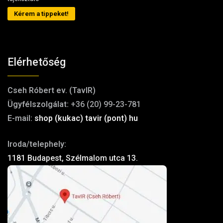
Kérem a tippeket!
Elérhetőség
Cseh Róbert ev. (TavIR)
Ügyfélszolgálat:
+36 (20) 99-23-781
E-mail:
shop (kukac) tavir (pont) hu
Iroda/telephely:
1181 Budapest, Szélmalom utca 13.