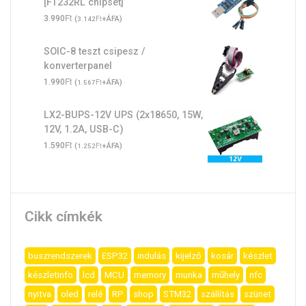
[FT232RL chipset]
Ft
3.990
(
Ft
+ÁFA)
3.142
SOIC-8 teszt csipesz /
konverterpanel
Ft
1.990
(
Ft
+ÁFA)
1.567
LX2-BUPS-12V UPS (2x18650, 15W,
12V, 1.2A, USB-C)
Ft
1.590
(
Ft
+ÁFA)
1.252
Cikk címkék
buszrendszerek
ESP32
indulás
kijelző
kosár
készlet
készletinfo
lcd
MCU
memory
munka
műhely
nfc
nyitva
oled
relé
RP
shop
STM32
szállítás
szünet