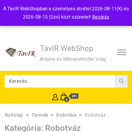
Tel:+36(20)99-23-781
Budapest, 1181, Szélmalom u. 13
A TavIR WebShopban a személyes átvétel 2026-08-11(K) és
E-Mail:shop@tavir.hu
2026-08-15 (Szo) közt szünetel!
Bezárás
TavIR WebShop
Arduino és Mikrokontroller Világ
0Ft
0
Nyitólap
Termék
Robotika
Robotváz
Kategória:
Robotváz