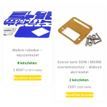
MeArm robotkar –
vázszerkezet
Szervó tartó SG90 / MG90S
8 készleten.
szervomotorhoz – átlátszó
Ft
3.850
Ft
(
3.031
+ÁFA)
akril kivitel
Kosárba teszem
2 készleten.
Ft
320
Ft
(
252
+ÁFA)
Kosárba teszem