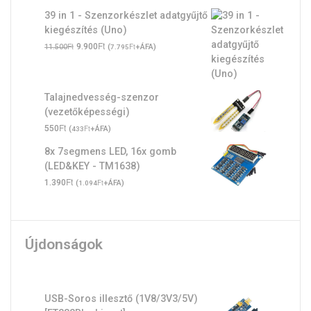
39 in 1 - Szenzorkészlet adatgyűjtő
kiegészítés (Uno)
Original
Ft
Current
Ft
9.900
(
Ft
+ÁFA)
11.500
7.795
price
price
was:
is:
11.500Ft.
9.900Ft.
Talajnedvesség-szenzor
(vezetőképességi)
Ft
550
(
Ft
+ÁFA)
433
8x 7segmens LED, 16x gomb
(LED&KEY - TM1638)
Ft
1.390
(
Ft
+ÁFA)
1.094
Újdonságok
USB-Soros illesztő (1V8/3V3/5V)