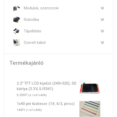
Modulok, szenzorok
Robotika
Tápellátás
Szerelt kábel
Termékajánló
2.2″ TFT LCD kijelző (240×320), SD
kártya (3.3 V, ILI9341)
Ft
5.250
(
Ft
+ÁFA)
4.134
1x40 pin tüskesor (1#, 6/3, piros)
Ft
140
(
Ft
+ÁFA)
110