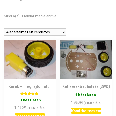
Mind a(z) 8 találat megjelenítve
Kerék + meghajtómotor
Két kerekű robotváz (2WD)
1 készleten.
Értékelés:
13 készleten.
Ft
4.50
4.950
Ft
(
3.898
+ÁFA)
/ 5
Ft
1.450
Ft
(
1.142
+ÁFA)
Kosárba teszem