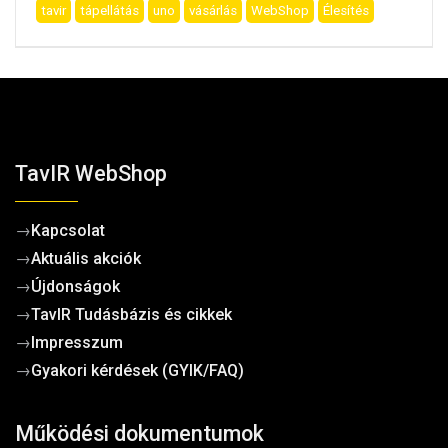
tavir
tápellátás
uno
vásárlás
WebShop
Élesítés
TavIR WebShop
→
Kapcsolat
→
Aktuális akciók
→
Újdonságok
→
TavIR Tudásbázis és cikkek
→
Impresszum
→
Gyakori kérdések (GYIK/FAQ)
Működési dokumentumok