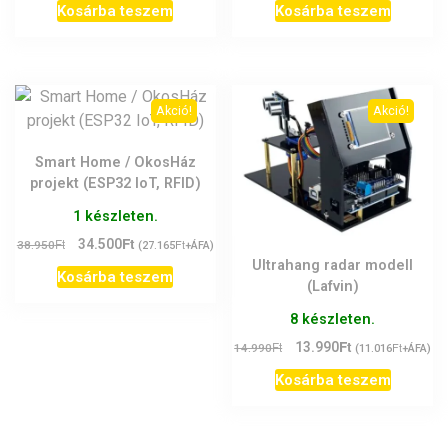
Kosárba teszem
Kosárba teszem
Akció!
Akció!
Smart Home / OkosHáz
projekt (ESP32 IoT, RFID)
1 készleten.
Ft
Original
Current
Ft
34.500
Ft
38.950
(
27.165
+ÁFA)
price
price
Ultrahang radar modell
Kosárba teszem
was:
is:
(Lafvin)
38.950Ft.
34.500Ft.
8 készleten.
Ft
Original
Current
Ft
13.990
Ft
14.990
(
11.016
+ÁFA)
price
price
Kosárba teszem
was:
is:
14.990Ft.
13.990Ft.