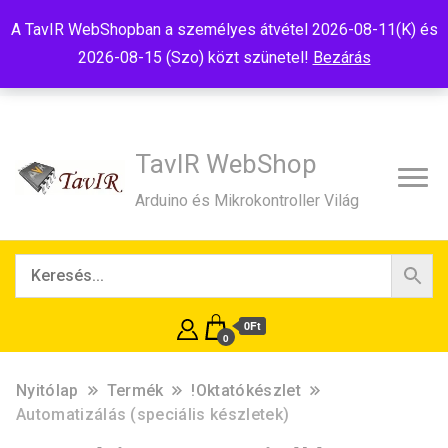
Tel:+36(20)99-23-781
Budapest, 1181, Szélmalom u. 13
A TavIR WebShopban a személyes átvétel 2026-08-11(K) és
E-Mail:shop@tavir.hu
2026-08-15 (Szo) közt szünetel!
Bezárás
TavIR WebShop
Arduino és Mikrokontroller Világ
0Ft
0
Nyitólap
Termék
!Oktatókészlet
Automatizálás (speciális készletek)