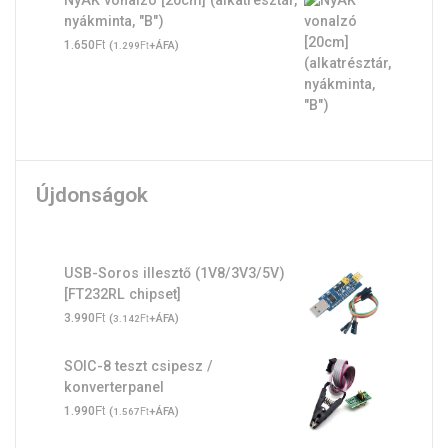
1.990Ft.
1.450Ft.
nyákminta, "B")
Ft
1.650
(
Ft
+ÁFA)
1.299
Újdonságok
USB-Soros illesztő (1V8/3V3/5V)
[FT232RL chipset]
Ft
3.990
(
Ft
+ÁFA)
3.142
SOIC-8 teszt csipesz /
konverterpanel
Ft
1.990
(
Ft
+ÁFA)
1.567