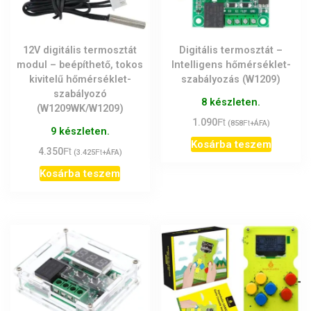
12V digitális termosztát
Digitális termosztát –
modul – beépíthető, tokos
Intelligens hőmérséklet-
kivitelű hőmérséklet-
szabályozás (W1209)
szabályozó
8 készleten.
(W1209WK/W1209)
Ft
1.090
Ft
(
858
+ÁFA)
9 készleten.
Kosárba teszem
Ft
4.350
Ft
(
3.425
+ÁFA)
Kosárba teszem