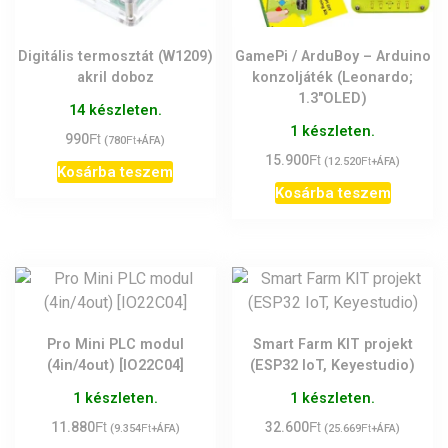
Digitális termosztát (W1209)
GamePi / ArduBoy – Arduino
akril doboz
konzoljáték (Leonardo;
1.3″OLED)
14 készleten.
1 készleten.
Ft
990
Ft
(
780
+ÁFA)
Ft
15.900
Ft
(
12.520
+ÁFA)
Kosárba teszem
Kosárba teszem
Pro Mini PLC modul
Smart Farm KIT projekt
(4in/4out) [IO22C04]
(ESP32 IoT, Keyestudio)
1 készleten.
1 készleten.
Ft
Ft
11.880
Ft
32.600
Ft
(
9.354
+ÁFA)
(
25.669
+ÁFA)