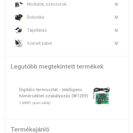
Modulok, szenzorok
Robotika
Tápellátás
Szerelt kábel
Legutóbb megtekintett termékek
Digitális termosztát - Intelligens
hőmérséklet-szabályozás (W1209)
Ft
1.090
(
Ft
+ÁFA)
858
Termékajánló