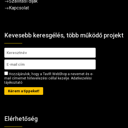
→
Szállítási díjak
→
Kapcsolat
Kevesebb keresgélés, több működő projekt
Hozzájárulok, hogy a TavIR WebShop a nevemet és e-
mail címemet hírlevelezési céllal kezelje.
Adatkezelési
tájékoztató
Kérem a tippeket!
Elérhetőség