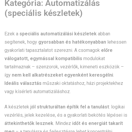
Kategória:
Automatizálás
(speciális készletek)
Ezek a
speciális automatizálási készletek
abban
segítenek, hogy
gyorsabban és hatékonyabban
lehessen
gyakorlati tapasztalatot szerezni. A csomagok
előre
válogatott, egymással kompatibilis
modulokat
tartalmaznak – szenzorok, vezérlők, kimeneti eszközök –
így
nem kell alkatrészeket egyenként keresgélni
.
Ideális választás
műszaki oktatáshoz, házi projektekhez
vagy kísérleti automatizáláshoz.
A készletek
jól strukturáltan építik fel a tanulást
: logikai
vezérlés, jelek kezelése, és a gyakorlati bekötés lépései is
áttekinthetők lesznek
. Mindez
időt és energiát takarít
meg
– a tanulásra és fejlesztésre lehet koncentrálni.