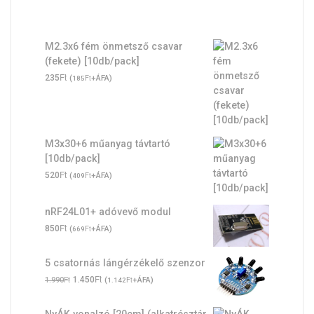
M2.3x6 fém önmetsző csavar
(fekete) [10db/pack]
Ft
235
(
Ft
+ÁFA)
185
M3x30+6 műanyag távtartó
[10db/pack]
Ft
520
(
Ft
+ÁFA)
409
nRF24L01+ adóvevő modul
Ft
850
(
Ft
+ÁFA)
669
5 csatornás lángérzékelő szenzor
Original
Ft
Current
Ft
1.450
(
Ft
+ÁFA)
1.990
1.142
price
price
was:
is:
NyÁK vonalzó [20cm] (alkatrésztár,