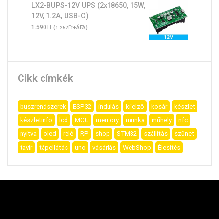
LX2-BUPS-12V UPS (2x18650, 15W,
12V, 1.2A, USB-C)
Ft
1.590
(
Ft
+ÁFA)
1.252
Cikk címkék
buszrendszerek
ESP32
indulás
kijelző
kosár
készlet
készletinfo
lcd
MCU
memory
munka
műhely
nfc
nyitva
oled
relé
RP
shop
STM32
szállítás
szünet
tavir
tápellátás
uno
vásárlás
WebShop
Élesítés