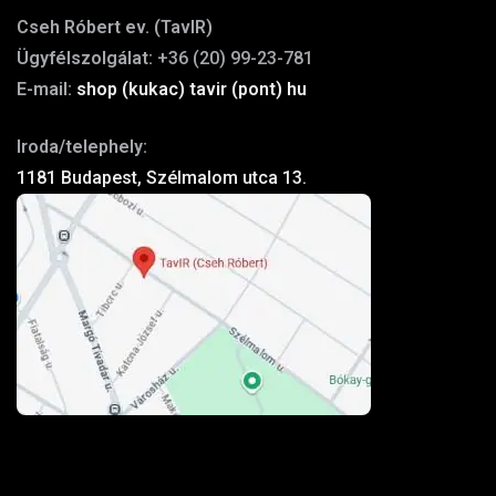
Cseh Róbert ev. (TavIR)
Ügyfélszolgálat:
+36 (20) 99-23-781
E-mail:
shop (kukac) tavir (pont) hu
Iroda/telephely:
1181 Budapest, Szélmalom utca 13.