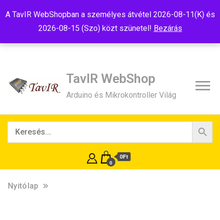
Tel:+36(20)99-23-781
Budapest, 1181, Szélmalom u. 13
A TavIR WebShopban a személyes átvétel 2026-08-11(K) és
E-Mail:shop@tavir.hu
2026-08-15 (Szo) közt szünetel!
Bezárás
TavIR WebShop
Arduino és Mikrokontroller Világ
0Ft
0
Nyitólap