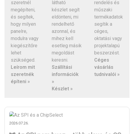
szeretnél
látható
rendelés és
megépíteni,
készlet segít
műszaki
és segítek,
eldönteni, mi
termékadatok
hogy milyen
rendelhető
segítik a
panelre,
azonnal, és
céges,
modulra vagy
mihez kell
oktatási vagy
kiegészítőre
esetleg másik
projektalapú
lehet
megoldást
beszerzést.
szükséged.
keresni.
Céges
Leírom mit
Szállítási
vásárlás
szeretnék
információk
tudnivalói »
építeni »
»
Készlet »
2026.07.26.