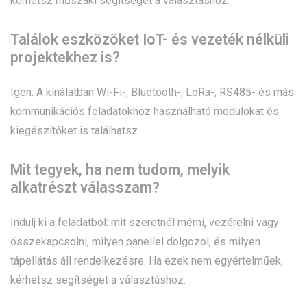
kérhetsz műszaki segítséget a választáshoz.
Találok eszközöket IoT- és vezeték nélküli
projektekhez is?
Igen. A kínálatban Wi-Fi-, Bluetooth-, LoRa-, RS485- és más
kommunikációs feladatokhoz használható modulokat és
kiegészítőket is találhatsz.
Mit tegyek, ha nem tudom, melyik
alkatrészt válasszam?
Indulj ki a feladatból: mit szeretnél mérni, vezérelni vagy
összekapcsolni, milyen panellel dolgozol, és milyen
tápellátás áll rendelkezésre. Ha ezek nem egyértelműek,
kérhetsz segítséget a választáshoz.