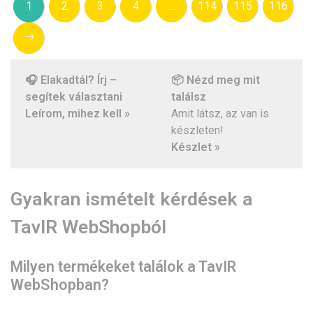
1
2
3
4
…
114
115
116
→
🎧 Elakadtál? Írj –
📦 Nézd meg mit
segítek választani
találsz
Leírom, mihez kell »
Amit látsz, az van is
készleten!
Készlet »
Gyakran ismételt kérdések a
TavIR WebShopból
Milyen termékeket találok a TavIR
WebShopban?