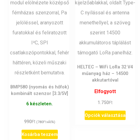
HELTEC – WiFi LoRa 32 V4
műanyag ház – 14500
akkutartóval
BMP580 (nyomás és hőfok)
Elfogyott
kombinált szenzor [3.3/5V]
Ft
1.750
6 készleten.
Ennek
Opciók választása
Ft
990
Ft
(
780
+ÁFA)
a
termé
Kosárba teszem