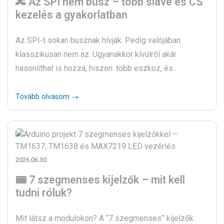
🔀 Az SPI nem busz – több slave és CS
kezelés a gyakorlatban
Az SPI-t sokan busznak hívják. Pedig valójában
klasszikusan nem az. Ugyanakkor kívülről akár
hasonlíthat is hozzá, hiszen: több eszköz, és...
Tovább olvasom →
2026.06.30.
📟 7 szegmenses kijelzők – mit kell
tudni róluk?
Mit látsz a modulokon? A “7 szegmenses” kijelzők