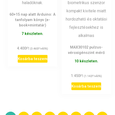
60+15 nap alatt Arduino: A
tanfolyam könyv (e-
book+mintatár)
7 készleten.
MAX30102 pulzus-
Ft
4.400
Ft
(
3.465
+ÁFA)
véroxigénszint mérő
Kosárba teszem
10 készleten.
Ft
1.450
Ft
(
1.142
+ÁFA)
Kosárba teszem