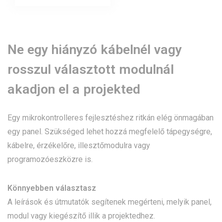
több
variáci
van.
Ne egy hiányzó kábelnél vagy
A
rosszul választott modulnál
változ
a
akadjon el a projekted
termék
válasz
Egy mikrokontrolleres fejlesztéshez ritkán elég önmagában
egy panel. Szükséged lehet hozzá megfelelő tápegységre,
ki
kábelre, érzékelőre, illesztőmodulra vagy
programozóeszközre is.
Könnyebben választasz
A leírások és útmutatók segítenek megérteni, melyik panel,
modul vagy kiegészítő illik a projektedhez.