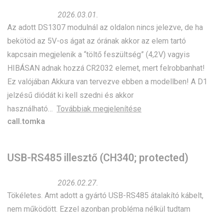
2026.03.01.
Az adott DS1307 modulnál az oldalon nincs jelezve, de ha
bekötöd az 5V-os ágat az órának akkor az elem tartó
kapcsain megjelenik a “töltő feszültség” (4,2V) vagyis
HIBÁSAN adnak hozzá CR2032 elemet, mert felrobbanhat!
Ez valójában Akkura van tervezve ebben a modellben! A D1
jelzésű diódát ki kell szedni és akkor
használható
Továbbiak megjelenítése
call.tomka
USB-RS485 illesztő (CH340; protected)
2026.02.27.
Tökéletes. Amt adott a gyártó USB-RS485 átalakító kábelt,
nem működött. Ezzel azonban probléma nélkül tudtam