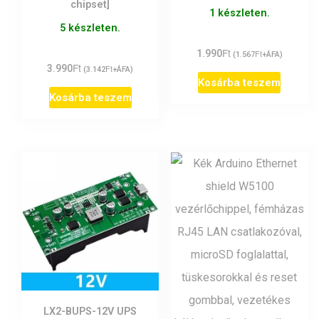
chipset]
1 készleten.
5 készleten.
Ft
1.990
Ft
(
1.567
+ÁFA)
Ft
3.990
Ft
(
3.142
+ÁFA)
Kosárba teszem
Kosárba teszem
LX2-BUPS-12V UPS