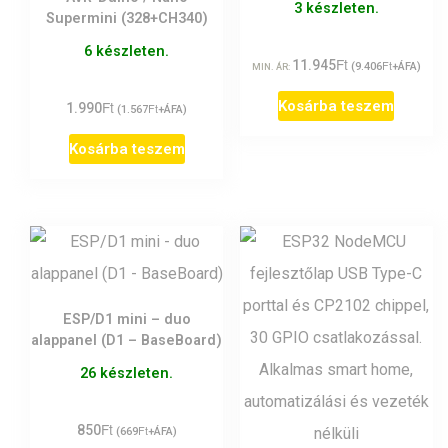
3 készleten.
Supermini (328+CH340)
6 készleten.
Ft
11.945
Ft
(
9.406
+ÁFA)
MIN. ÁR:
Kosárba teszem
Ft
1.990
Ft
(
1.567
+ÁFA)
Kosárba teszem
ESP/D1 mini – duo
alappanel (D1 – BaseBoard)
26 készleten.
Ft
850
Ft
(
669
+ÁFA)