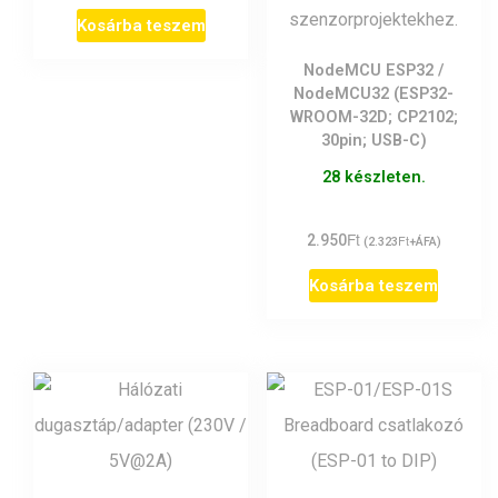
Kosárba teszem
NodeMCU ESP32 /
NodeMCU32 (ESP32-
WROOM-32D; CP2102;
30pin; USB-C)
28 készleten.
Ft
2.950
Ft
(
2.323
+ÁFA)
Kosárba teszem