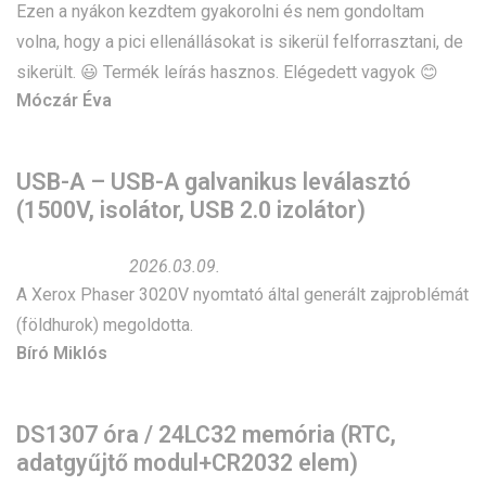
Ezen a nyákon kezdtem gyakorolni és nem gondoltam
volna, hogy a pici ellenállásokat is sikerül felforrasztani, de
sikerült. 😃 Termék leírás hasznos. Elégedett vagyok 😊
Móczár Éva
USB-A – USB-A galvanikus leválasztó
(1500V, isolátor, USB 2.0 izolátor)
2026.03.09.
A Xerox Phaser 3020V nyomtató által generált zajproblémát
(földhurok) megoldotta.
Bíró Miklós
DS1307 óra / 24LC32 memória (RTC,
adatgyűjtő modul+CR2032 elem)