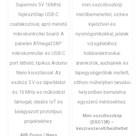
Mini oszcilloszkóp
(DSO138) –
készreszerelt/beültettet
AVR-Duino / Nano