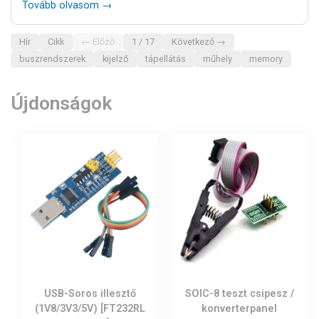
Tovább olvasom →
Hír
Cikk
← Előző
1 / 17
Következő →
buszrendszerek
kijelző
tápellátás
műhely
memory
Újdonságok
USB-Soros illesztő
SOIC-8 teszt csipesz /
(1V8/3V3/5V) [FT232RL
konverterpanel