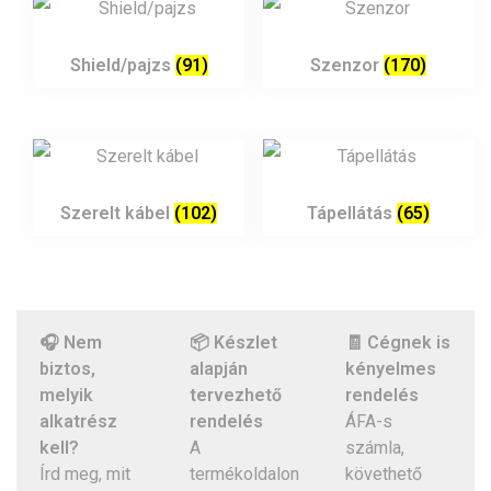
Shield/pajzs
(91)
Szenzor
(170)
Szerelt kábel
(102)
Tápellátás
(65)
🎧 Nem
📦 Készlet
🧾 Cégnek is
biztos,
alapján
kényelmes
melyik
tervezhető
rendelés
alkatrész
rendelés
ÁFA-s
kell?
A
számla,
Írd meg, mit
termékoldalon
követhető