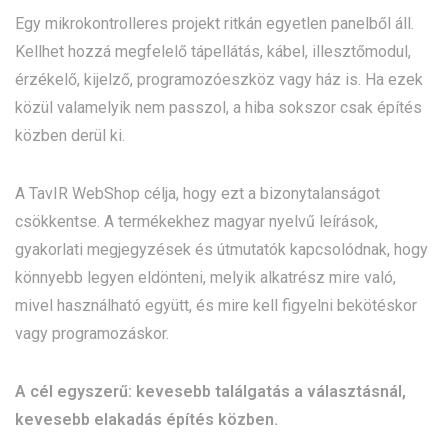
Egy mikrokontrolleres projekt ritkán egyetlen panelből áll.
Kellhet hozzá megfelelő tápellátás, kábel, illesztőmodul,
érzékelő, kijelző, programozóeszköz vagy ház is. Ha ezek
közül valamelyik nem passzol, a hiba sokszor csak építés
közben derül ki.
A TavIR WebShop célja, hogy ezt a bizonytalanságot
csökkentse. A termékekhez magyar nyelvű leírások,
gyakorlati megjegyzések és útmutatók kapcsolódnak, hogy
könnyebb legyen eldönteni, melyik alkatrész mire való,
mivel használható együtt, és mire kell figyelni bekötéskor
vagy programozáskor.
A cél egyszerű: kevesebb találgatás a választásnál,
kevesebb elakadás építés közben.