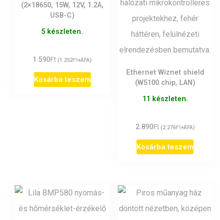
(2×18650, 15W, 12V, 1.2A,
USB-C)
5 készleten.
Ft
1.590
Ft
(
1.252
+ÁFA)
Ethernet Wiznet shield
Kosárba teszem
(W5100 chip, LAN)
11 készleten.
Ft
2.890
Ft
(
2.276
+ÁFA)
Kosárba teszem