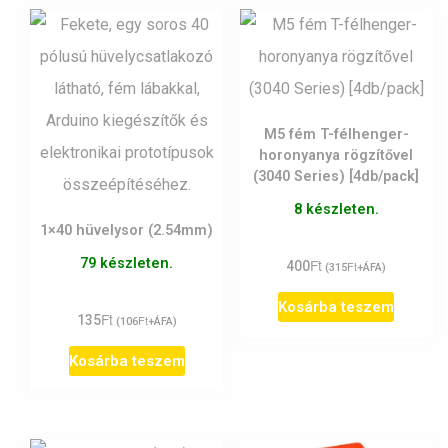
M5 fém T-félhenger-
horonyanya rögzítővel
(3040 Series) [4db/pack]
8 készleten.
1×40 hüvelysor (2.54mm)
79 készleten.
Ft
400
Ft
(
315
+ÁFA)
Kosárba teszem
Ft
135
Ft
(
106
+ÁFA)
Kosárba teszem