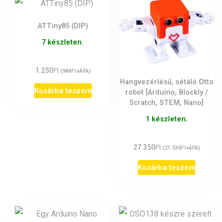
ATTiny85 (DIP)
7 készleten.
Ft
1.250
Ft
(
984
+ÁFA)
Hangvezérlésű, sétáló Otto
Kosárba teszem
robot [Arduino, Blockly /
Scratch, STEM, Nano]
1 készleten.
Ft
27.350
Ft
(
21.535
+ÁFA)
Kosárba teszem