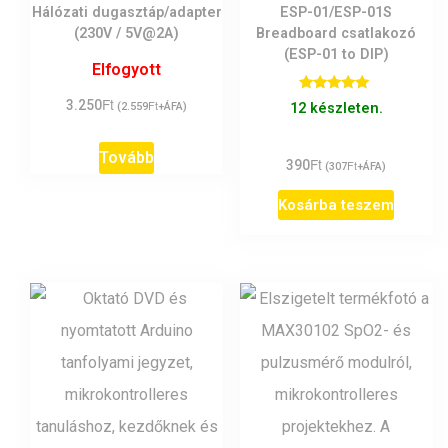
Hálózati dugasztáp/adapter
ESP-01/ESP-01S
(230V / 5V@2A)
Breadboard csatlakozó
(ESP-01 to DIP)
Elfogyott
Ft
Értékelés:
3.250
Ft
12 készleten.
(
2.559
+ÁFA)
5.00
/ 5
Tovább
Ft
390
Ft
(
307
+ÁFA)
Kosárba teszem