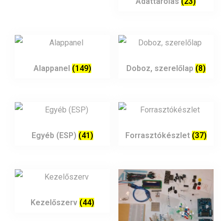
Adattárolás
(23)
Alappanel
(149)
Doboz, szerelőlap
(8)
Egyéb (ESP)
(41)
Forrasztókészlet
(37)
Kezelőszerv
(44)