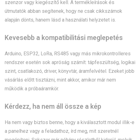
szenzor vagy kiegészítő kell. A termékleírások és
útmutatók abban segítenek, hogy ne csak cikkszámok
alapján dönts, hanem lásd a használati helyzetet is.
Kevesebb a kompatibilitási meglepetés
Arduino, ESP32, LoRa, RS485 vagy más mikrokontrolleres
rendszer esetén sok apróság számít: tápfeszültség, logikai
szint, csatlakozó, driver, könyvtár, áramfelvétel. Ezeket jobb
vásárlás előtt tisztázni, mint akkor, amikor már nem
működik a próbaáramkör.
Kérdezz, ha nem áll össze a kép
Ha nem vagy biztos benne, hogy a kiválasztott modul illik-e
a panelhez vagy a feladathoz, írd meg, mit szeretnél
megépíteni. Sokszor már néhány részletből kiderül, melyik