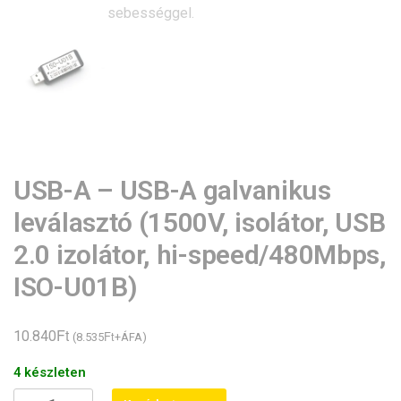
USB-A – USB-A galvanikus
leválasztó (1500V, isolátor, USB
2.0 izolátor, hi-speed/480Mbps,
ISO-U01B)
Ft
10.840
Ft
(
8.535
+ÁFA)
4 készleten
USB-