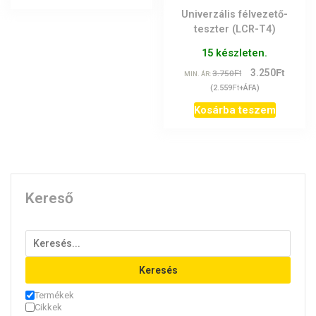
Univerzális félvezető-
teszter (LCR-T4)
15 készleten.
Ft
Original
Curren
Ft
3.250
3.750
MIN. ÁR:
price
price
Ft
(
2.559
+ÁFA)
was:
is:
Kosárba teszem
3.750Ft.
3.250Ft
Kereső
Keresés
Termékek
Cikkek