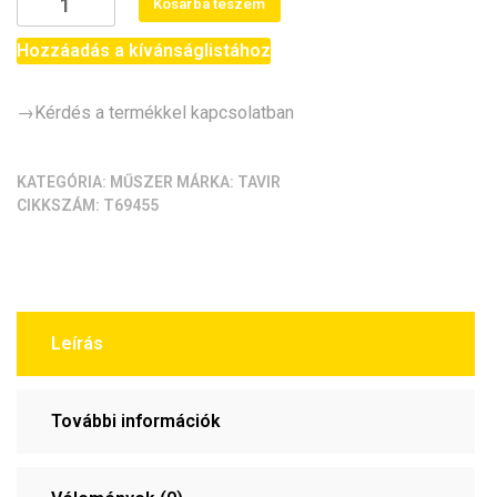
Kosárba teszem
A
-
Hozzáadás a kívánságlistához
USB-
A
→Kérdés a termékkel kapcsolatban
galvanikus
leválasztó
(1500V,
KATEGÓRIA:
MŰSZER
MÁRKA:
TAVIR
CIKKSZÁM:
T69455
isolátor,
USB
2.0
izolátor,
hi-
speed/480Mbps,
Leírás
ISO-
U01B)
További információk
mennyiség