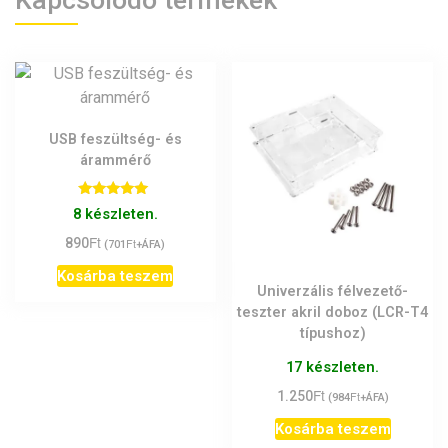
USB feszültség- és
árammérő
Értékelés:
8 készleten.
5.00
/ 5
Ft
890
Ft
(
701
+ÁFA)
Kosárba teszem
Univerzális félvezető-
teszter akril doboz (LCR-T4
típushoz)
17 készleten.
Ft
1.250
Ft
(
984
+ÁFA)
Kosárba teszem