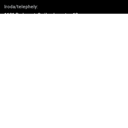
Iroda/telephely:
1181 Budapest, Szélmalom utca 13.
Kosárba tesze
Elfogadott kártyák