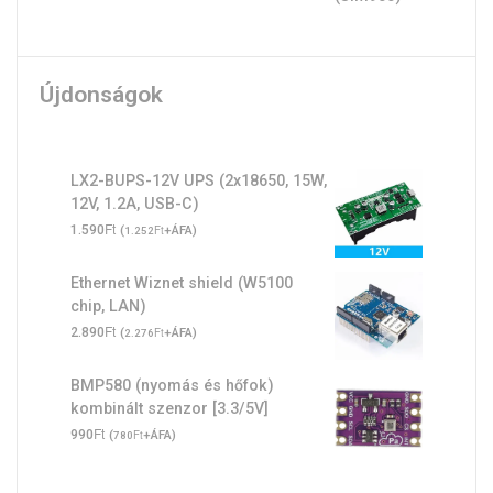
Újdonságok
LX2-BUPS-12V UPS (2x18650, 15W,
12V, 1.2A, USB-C)
Ft
1.590
(
Ft
+ÁFA)
1.252
Ethernet Wiznet shield (W5100
chip, LAN)
Ft
2.890
(
Ft
+ÁFA)
2.276
BMP580 (nyomás és hőfok)
kombinált szenzor [3.3/5V]
Ft
990
(
Ft
+ÁFA)
780