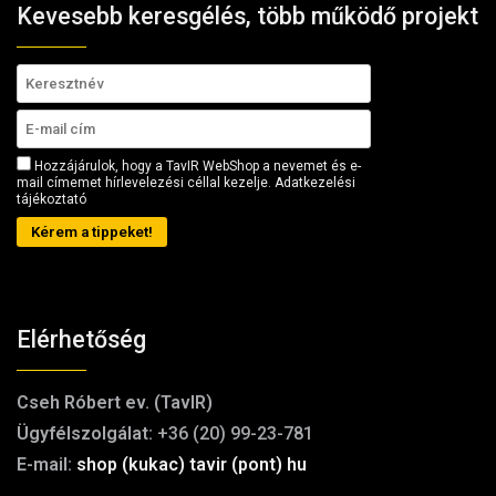
Kevesebb keresgélés, több működő projekt
Hozzájárulok, hogy a TavIR WebShop a nevemet és e-
mail címemet hírlevelezési céllal kezelje.
Adatkezelési
tájékoztató
Kérem a tippeket!
Elérhetőség
Cseh Róbert ev. (TavIR)
Ügyfélszolgálat:
+36 (20) 99-23-781
E-mail:
shop (kukac) tavir (pont) hu