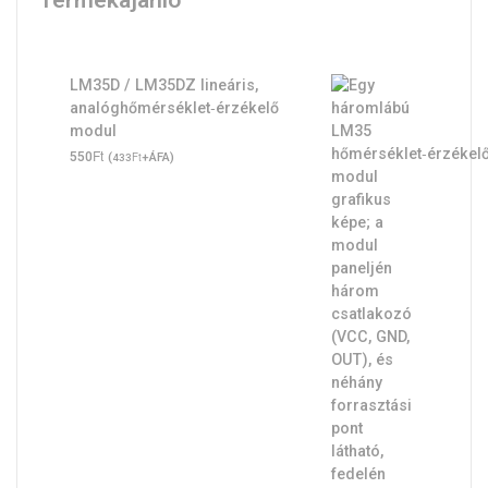
LM35D / LM35DZ lineáris,
analóghőmérséklet‑érzékelő
modul
Ft
550
(
Ft
+ÁFA)
433