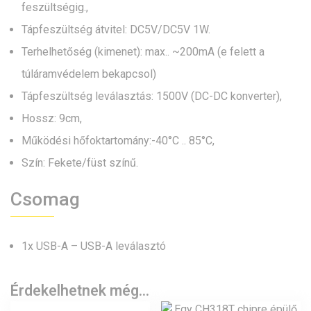
feszültségig.,
Tápfeszültség átvitel: DC5V/DC5V 1W.
Terhelhetőség (kimenet): max.. ~200mA (e felett a
túláramvédelem bekapcsol)
Tápfeszültség leválasztás: 1500V (DC-DC konverter),
Hossz: 9cm,
Működési hőfoktartomány:-40°C .. 85°C,
Szín: Fekete/füst színű.
Csomag
1x USB-A – USB-A leválasztó
Érdekelhetnek még…