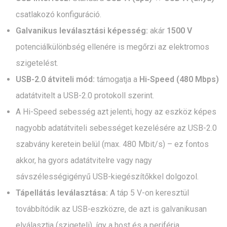
csatlakozó konfiguráció.
Galvanikus leválasztási képesség:
akár
1500 V
potenciálkülönbség ellenére is megőrzi az elektromos
szigetelést.
USB-2.0 átviteli mód:
támogatja a
Hi-Speed (480 Mbps)
adatátvitelt a USB-2.0 protokoll szerint.
A Hi-Speed sebesség azt jelenti, hogy az eszköz képes
nagyobb adatátviteli sebességet kezelésére az USB-2.0
szabvány keretein belül (max. 480 Mbit/s) – ez fontos
akkor, ha gyors adatátvitelre vagy nagy
sávszélességigényű USB-kiegészítőkkel dolgozol.
Tápellátás leválasztása:
A táp 5 V-on keresztül
továbbítódik az USB-eszközre, de azt is galvanikusan
elválasztja (szigeteli), így a host és a periféria