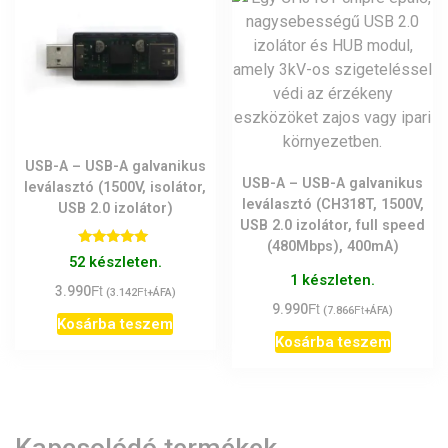
USB-A – USB-A galvanikus
USB-A – USB-A galvanikus
leválasztó (1500V, isolátor,
leválasztó (CH318T, 1500V,
USB 2.0 izolátor)
USB 2.0 izolátor, full speed
(480Mbps), 400mA)
Értékelés:
52 készleten.
5.00
1 készleten.
/ 5
Ft
3.990
Ft
(
3.142
+ÁFA)
Ft
9.990
Ft
(
7.866
+ÁFA)
Kosárba teszem
Kosárba teszem
Kapcsolódó termékek