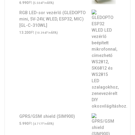
Ft
6.990
(
Ft
+ÁFA)
5.504
RGB LED-sor vezérlő (GLEDOPTO
mini, 5V-24V, WLED, ESP32, MIC)
[GL-C-310WL]
Ft
13.200
(
Ft
+ÁFA)
10.394
GPRS/GSM shield (SIM900)
Ft
5.990
(
Ft
+ÁFA)
4.717