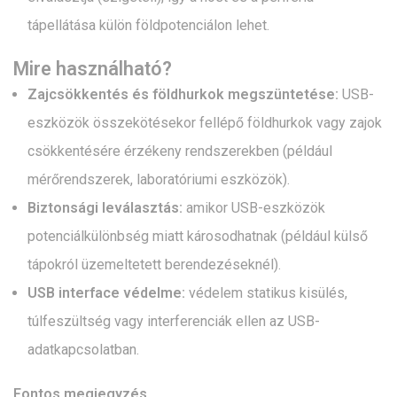
tápellátása külön földpotenciálon lehet.
Mire használható?
Zajcsökkentés és földhurkok megszüntetése:
USB-
eszközök összekötésekor fellépő földhurkok vagy zajok
csökkentésére érzékeny rendszerekben (például
mérőrendszerek, laboratóriumi eszközök).
Biztonsági leválasztás:
amikor USB-eszközök
potenciálkülönbség miatt károsodhatnak (például külső
tápokról üzemeltetett berendezéseknél).
USB interface védelme:
védelem statikus kisülés,
túlfeszültség vagy interferenciák ellen az USB-
adatkapcsolatban.
Fontos megjegyzés