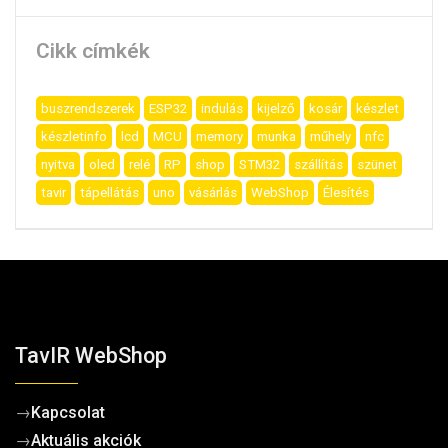
Cikk címkék
buszrendszerek
ESP32
indulás
kijelző
kosár
készlet
készletinfo
lcd
MCU
memory
munka
műhely
nfc
nyitva
oled
relé
RP
shop
STM32
szállítás
szünet
tavir
tápellátás
uno
vásárlás
WebShop
Élesítés
TavIR WebShop
→
Kapcsolat
→
Aktuális akciók