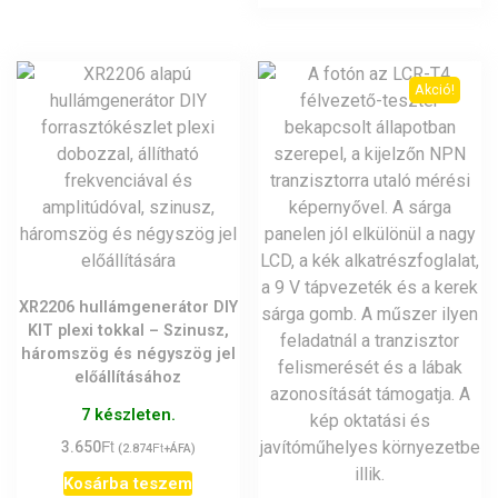
Akció!
XR2206 hullámgenerátor DIY
KIT plexi tokkal – Szinusz,
háromszög és négyszög jel
előállításához
7 készleten.
Ft
3.650
Ft
(
2.874
+ÁFA)
Kosárba teszem