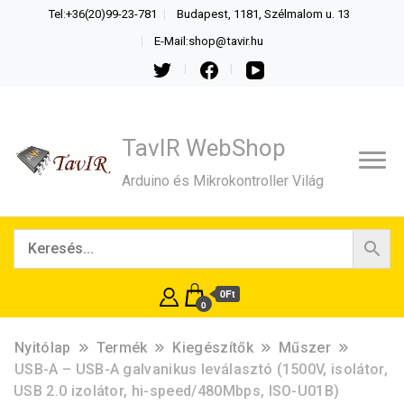
Tel:+36(20)99-23-781
Budapest, 1181, Szélmalom u. 13
E-Mail:shop@tavir.hu
TavIR WebShop
Arduino és Mikrokontroller Világ
0Ft
0
Nyitólap
Termék
Kiegészítők
Műszer
USB-A – USB-A galvanikus leválasztó (1500V, isolátor,
USB 2.0 izolátor, hi-speed/480Mbps, ISO-U01B)