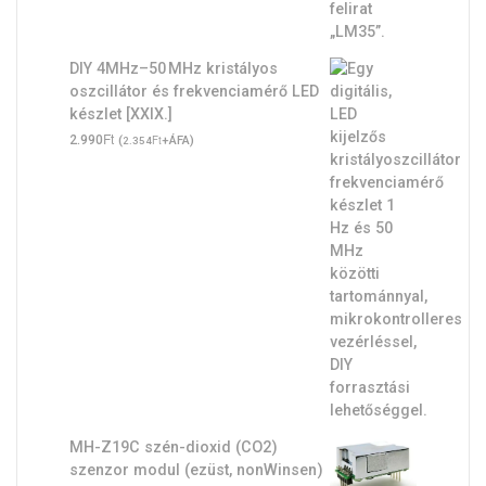
DIY 4MHz–50 MHz kristályos
oszcillátor és frekvenciamérő LED
készlet [XXIX.]
Ft
2.990
(
Ft
+ÁFA)
2.354
MH-Z19C szén-dioxid (CO2)
szenzor modul (ezüst, nonWinsen)