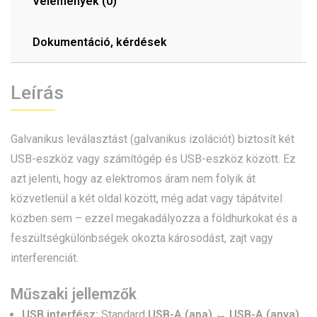
Vélemények (0)
Dokumentáció, kérdések
Leírás
Galvanikus leválasztást (galvanikus izolációt) biztosít két
USB-eszköz vagy számítógép és USB-eszköz között. Ez
azt jelenti, hogy az elektromos áram nem folyik át
közvetlenül a két oldal között, még adat vagy tápátvitel
közben sem – ezzel megakadályozza a földhurkokat és a
feszültségkülönbségek okozta károsodást, zajt vagy
interferenciát.
Műszaki jellemzők
USB interfész:
Standard
USB-A (apa) ↔ USB-A (anya)