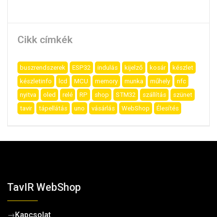
Cikk címkék
buszrendszerek
ESP32
indulás
kijelző
kosár
készlet
készletinfo
lcd
MCU
memory
munka
műhely
nfc
nyitva
oled
relé
RP
shop
STM32
szállítás
szünet
tavir
tápellátás
uno
vásárlás
WebShop
Élesítés
TavIR WebShop
→
Kapcsolat