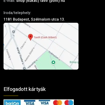
E-mail:
shop (kukac) tavir (pont) hu
Iroda/telephely:
1181 Budapest, Szélmalom utca 13.
Elfogadott kártyák