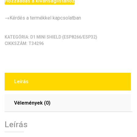
-
Hozzáadás a kívánságlistához
nyomás-/hőmérő
shield
→Kérdés a termékkel kapcsolatban
(D1
-
HP3030B
KATEGÓRIA:
D1 MINI SHIELD (ESP8266/ESP32)
CIKKSZÁM:
T34296
shield)
mennyiség
Leírás
Vélemények (0)
Leírás