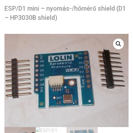
ESP/D1 mini – nyomás-/hőmérő shield (D1
– HP3030B shield)