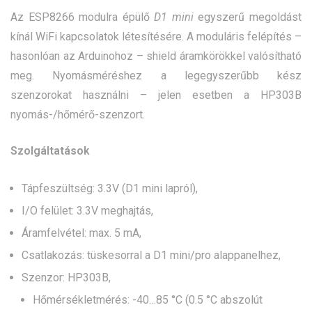
Az ESP8266 modulra épülő
D1 mini
egyszerű megoldást
kínál WiFi kapcsolatok létesítésére. A moduláris felépítés –
hasonlóan az Arduinohoz – shield áramkörökkel valósítható
meg. Nyomásméréshez a legegyszerűbb kész
szenzorokat használni – jelen esetben a HP303B
nyomás-/hőmérő-szenzort.
Szolgáltatások
Tápfeszültség: 3.3V (D1 mini lapról),
I/O felület: 3.3V meghajtás,
Áramfelvétel: max. 5 mA,
Csatlakozás: tüskesorral a D1 mini/pro alappanelhez,
Szenzor: HP303B,
Hőmérsékletmérés: -40…85 °C (0.5 °C abszolút