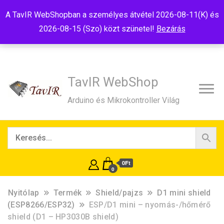
Tel:+36(20)99-23-781
Budapest, 1181, Szélmalom u. 13
A TavIR WebShopban a személyes átvétel 2026-08-11(K) és
E-Mail:shop@tavir.hu
2026-08-15 (Szo) közt szünetel!
Bezárás
TavIR WebShop
Arduino és Mikrokontroller Világ
0Ft
0
Nyitólap
Termék
Shield/pajzs
D1 mini shield
(ESP8266/ESP32)
ESP/D1 mini – nyomás-/hőmérő
shield (D1 – HP3030B shield)