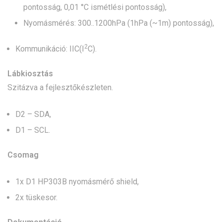
pontosság, 0,01 °C ismétlési pontosság),
Nyomásmérés: 300..1200hPa (1hPa (~1m) pontosság),
2
Kommunikáció: IIC(I
C).
Lábkiosztás
Szitázva a fejlesztőkészleten.
D2 – SDA,
D1 – SCL.
Csomag
1x D1 HP303B nyomásmérő shield,
2x tüskesor.