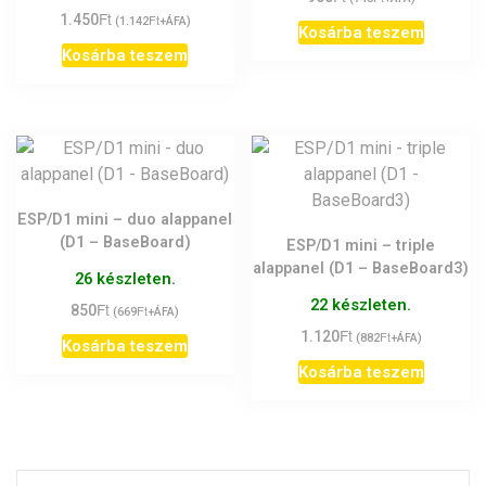
Ft
1.450
Ft
(
1.142
+ÁFA)
Kosárba teszem
Kosárba teszem
ESP/D1 mini – duo alappanel
(D1 – BaseBoard)
ESP/D1 mini – triple
alappanel (D1 – BaseBoard3)
26 készleten.
22 készleten.
Ft
850
Ft
(
669
+ÁFA)
Ft
1.120
Ft
(
882
+ÁFA)
Kosárba teszem
Kosárba teszem