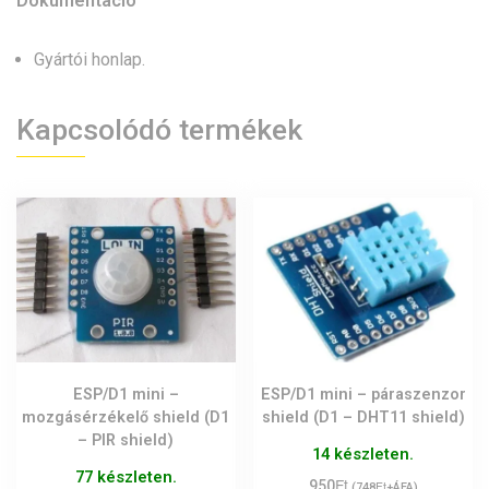
Dokumentáció
Gyártói honlap
.
Kapcsolódó termékek
ESP/D1 mini –
ESP/D1 mini – páraszenzor
mozgásérzékelő shield (D1
shield (D1 – DHT11 shield)
– PIR shield)
14 készleten.
77 készleten.
Ft
950
Ft
(
748
+ÁFA)