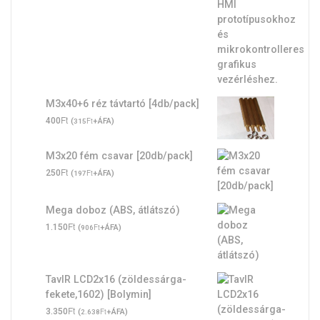
M3x40+6 réz távtartó [4db/pack]
Ft
400
(
Ft
+ÁFA)
315
M3x20 fém csavar [20db/pack]
Ft
250
(
Ft
+ÁFA)
197
Mega doboz (ABS, átlátszó)
Ft
1.150
(
Ft
+ÁFA)
906
TavIR LCD2x16 (zöldessárga-
fekete,1602) [Bolymin]
Ft
3.350
(
Ft
+ÁFA)
2.638