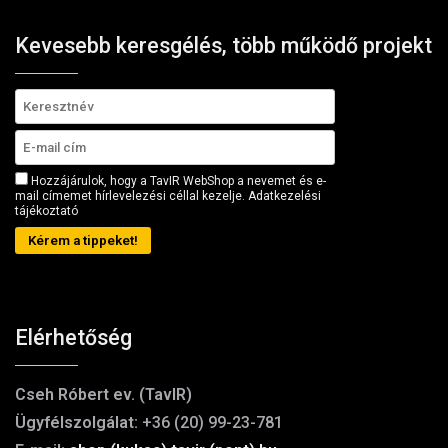
Kevesebb keresgélés, több működő projekt
Hozzájárulok, hogy a TavIR WebShop a nevemet és e-
mail címemet hírlevelezési céllal kezelje.
Adatkezelési
tájékoztató
Kérem a tippeket!
Elérhetőség
Cseh Róbert ev. (TavIR)
Ügyfélszolgálat:
+36 (20) 99-23-781