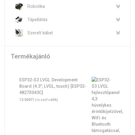
Robotika
Tápellátás
Szerelt kábel
Termékajánló
ESP32-S3 LVGL Development
Board (4.3", LVGL, touch) [ESP32-
4827S043C]
Ft
13.500
(
Ft
+ÁFA)
10.630