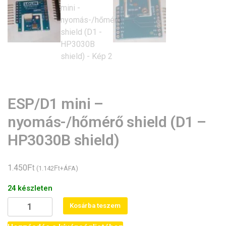
ESP/D1 mini –
nyomás-/hőmérő shield (D1 –
HP3030B shield)
Ft
1.450
Ft
(
1.142
+ÁFA)
24 készleten
ESP/D1
Kosárba teszem
mini