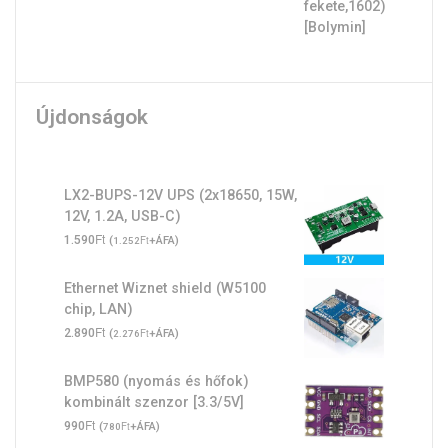
Újdonságok
LX2-BUPS-12V UPS (2x18650, 15W,
12V, 1.2A, USB-C)
Ft
1.590
(
Ft
+ÁFA)
1.252
Ethernet Wiznet shield (W5100
chip, LAN)
Ft
2.890
(
Ft
+ÁFA)
2.276
BMP580 (nyomás és hőfok)
kombinált szenzor [3.3/5V]
Ft
990
(
Ft
+ÁFA)
780