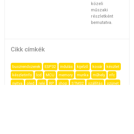
Cikk címkék
buszrendszerek
ESP32
indulás
kijelző
kosár
készlet
készletinfo
lcd
MCU
memory
munka
műhely
nfc
nyitva
oled
relé
RP
shop
STM32
szállítás
szünet
tavir
tápellátás
uno
vásárlás
WebShop
Élesítés
Kosárba teszem