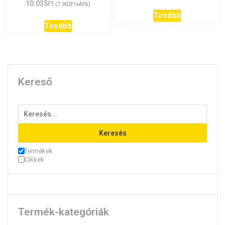
Ft
10.035
Ft
(
7.902
+ÁFA)
Tovább
Tovább
Kereső
Keresés
Termékek
Cikkek
Termék-kategóriák