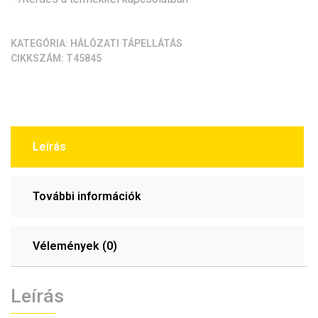
mennyiség
KATEGÓRIA:
HÁLÓZATI TÁPELLÁTÁS
CIKKSZÁM:
T45845
Leírás
További információk
Vélemények (0)
Leírás