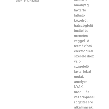
Ft
250
(
Ft
+ÁFA)
197