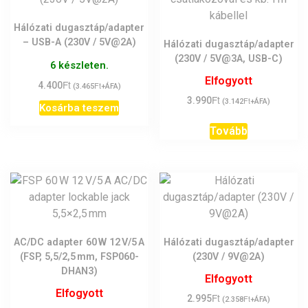
Hálózati dugasztáp/adapter
– USB-A (230V / 5V@2A)
Hálózati dugasztáp/adapter
(230V / 5V@3A, USB-C)
6 készleten.
Elfogyott
Ft
4.400
Ft
(
3.465
+ÁFA)
Ft
3.990
Ft
(
3.142
+ÁFA)
Kosárba teszem
Tovább
AC/DC adapter 60 W 12 V/5 A
Hálózati dugasztáp/adapter
(FSP, 5,5/2,5 mm, FSP060-
(230V / 9V@2A)
DHAN3)
Elfogyott
Elfogyott
Ft
2.995
Ft
(
2.358
+ÁFA)