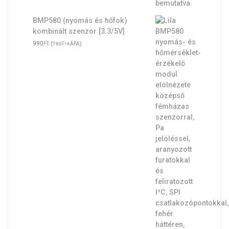
BMP580 (nyomás és hőfok)
kombinált szenzor [3.3/5V]
Ft
990
(
Ft
+ÁFA)
780