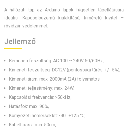
A hálózati táp az Arduino lapok független tápellátására
ideális. Kapcsolóüzemű kialakítású, kiméretű kivitel –
rövidzár-védelemmel.
Jellemző
Bemeneti feszültség: AC 100 ~ 240V 50/60Hz,
Kimeneti feszültség: DC12V (pontossági tűrés: +/- 5%),
Kimeneti áram: max. 2000mA (2A) folyamatos,
Kimeneti teljesítmény: max. 24W,
Kapcsolási frekvencia: >50kHz,
Hatásfok: max. 90%,
Környezeti hőmérséklet: -40…+125 °C;
Kábelhossz: min. 50cm,