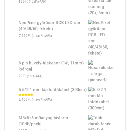
Ft
130
(
Ft
+ÁFA)
102
NeoPixel gyűrűsor RGB LED-sor
(40/48/60, fekete)
Ft
7.550
(
Ft
+ÁFA)
5.945
6 pin hüvely-tüskesor (1#, 11mm)
[sárga]
Ft
70
(
Ft
+ÁFA)
55
5.5/2.1 mm táp toldókábel (300cm)
Ft
Értékelés:
2.400
(
Ft
+ÁFA)
1.890
5.00
/ 5
M3x5+6 műanyag távtartó
[10db/pack]