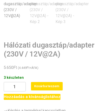
Hálózati dugasztáp/adapter
(230V / 12V@2A)
Ft
5.650
Ft
(
4.449
+ÁFA)
3 készleten
Hálózati
Kosárba teszem
dugasztáp/adapter
(230V
Hozzáadás a kívánságlistához
/
12V@2A)
→Kérdés a termékkel kapcsolatban