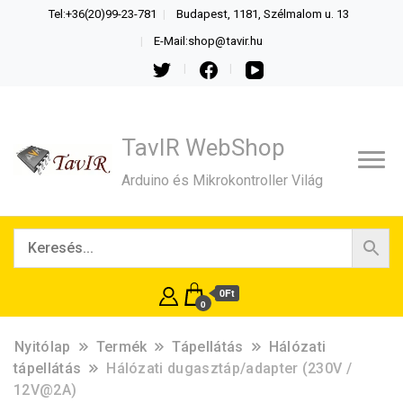
Tel:+36(20)99-23-781
Budapest, 1181, Szélmalom u. 13
E-Mail:shop@tavir.hu
TavIR WebShop
Arduino és Mikrokontroller Világ
0Ft
0
Nyitólap
Termék
Tápellátás
Hálózati
tápellátás
Hálózati dugasztáp/adapter (230V /
12V@2A)