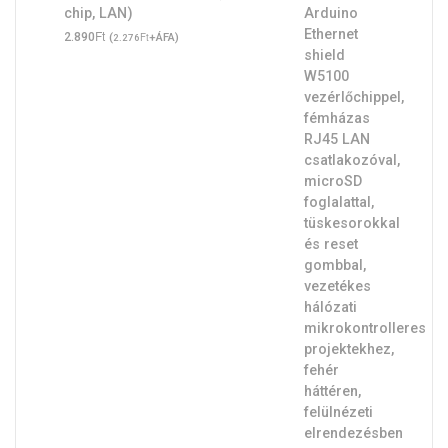
chip, LAN)
Ft
2.890
(
Ft
+ÁFA)
2.276