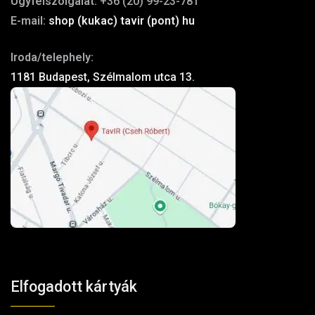
Ügyfélszolgálat:
+36 (20) 99-23-781
E-mail:
shop (kukac) tavir (pont) hu
Iroda/telephely:
1181 Budapest, Szélmalom utca 13.
Elfogadott kártyák