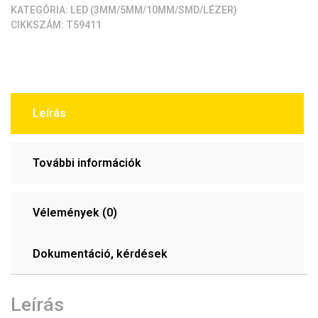
mennyiség
KATEGÓRIA:
LED (3MM/5MM/10MM/SMD/LÉZER)
CIKKSZÁM:
T59411
Leírás
További információk
Vélemények (0)
Dokumentáció, kérdések
Leírás