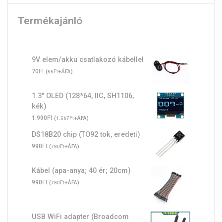
Termékajánló
9V elem/akku csatlakozó kábellel
Ft
70
(
Ft
+ÁFA)
55
1.3" OLED (128*64, IIC, SH1106,
kék)
Ft
1.990
(
Ft
+ÁFA)
1.567
DS18B20 chip (TO92 tok, eredeti)
Ft
990
(
Ft
+ÁFA)
780
Kábel (apa-anya; 40 ér; 20cm)
Ft
990
(
Ft
+ÁFA)
780
USB WiFi adapter (Broadcom