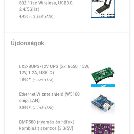
802.11ac Wireless, USB3.0,
2.4/5GHz)
Ft
4.450
(
Ft
+ÁFA)
3.504
Újdonságok
LX2-BUPS-12V UPS (2x18650, 15W,
12V, 1.2A, USB-C)
Ft
1.590
(
Ft
+ÁFA)
1.252
Ethernet Wiznet shield (W5100
chip, LAN)
Ft
2.890
(
Ft
+ÁFA)
2.276
BMP580 (nyomás és hőfok)
kombinált szenzor [3.3/5V]