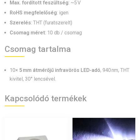
Max. fordított feszültség
: ~5 V
RoHS megfelelőség
: igen
Szerelés
: THT (furatszerelt)
Csomag méret
: 10 db / csomag
Csomag tartalma
10×
5 mm átmérőjű infravörös LED-adó
, 940 nm, THT
kivitel, 30° lencsével.
Kapcsolódó termékek