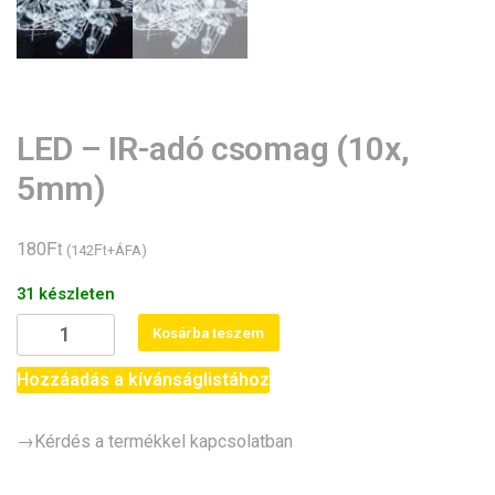
LED – IR-adó csomag (10x,
5mm)
Ft
180
Ft
(
142
+ÁFA)
31 készleten
LED
Kosárba teszem
-
IR-
Hozzáadás a kívánságlistához
adó
csomag
→Kérdés a termékkel kapcsolatban
(10x,
5mm)