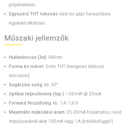
projektekben.
Egyszerű THT tokozás
: kézi és gépi forrasztásra
egyaránt alkalmas.
Műszaki jellemzők
Hullámhossz (λd)
: 940 nm
Forma és méret
: 5 mm THT (hengeres átlátszó
lencsével)
Sugárzási szög
: kb. 30°
Optikai teljesítmény (typ.)
: ~20 mW @ 20 mA
Forward feszültség
: kb. 1,4–1,6 V
Maximális működési áram
: 25-30 mA folyamatos, rövid
impulzusoknál akár 100 mA vagy 1 A (kitöltésfüggő!)