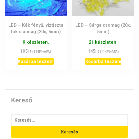
LED – Kék fényű, víztiszta
LED – Sárga csomag (20x,
tok csomag (20x, 5mm)
5mm)
9 készleten.
21 készleten.
Ft
Ft
195
Ft
145
Ft
(
154
+ÁFA)
(
114
+ÁFA)
Kosárba teszem
Kosárba teszem
Kereső
Keresés