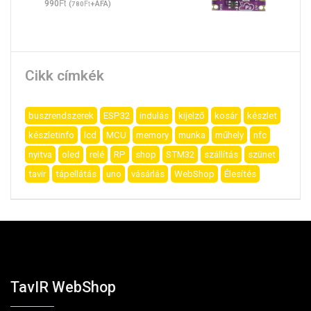
Ft
990
(
Ft
+ÁFA)
780
Cikk címkék
buszrendszerek
ESP32
indulás
kijelző
kosár
készlet
készletinfo
lcd
MCU
memory
munka
műhely
nfc
nyitva
oled
relé
RP
shop
STM32
szállítás
szünet
tavir
tápellátás
uno
vásárlás
WebShop
Élesítés
TavIR WebShop