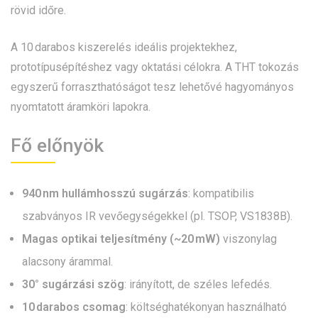
rövid időre.
A 10 darabos kiszerelés ideális projektekhez,
prototípusépítéshez vagy oktatási célokra. A THT tokozás
egyszerű forraszthatóságot tesz lehetővé hagyományos
nyomtatott áramköri lapokra.
Fő előnyök
940 nm hullámhosszú sugárzás
: kompatibilis
szabványos IR vevőegységekkel (pl. TSOP, VS1838B).
Magas optikai teljesítmény (~20 mW)
viszonylag
alacsony árammal.
30° sugárzási szög
: irányított, de széles lefedés.
10 darabos csomag
: költséghatékonyan használható