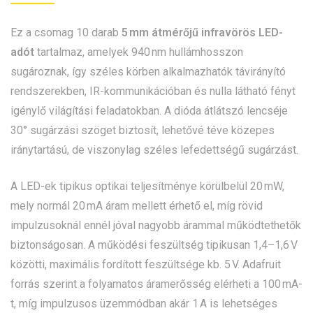
Ez a csomag 10 darab
5 mm átmérőjű infravörös LED-
adót
tartalmaz, amelyek 940 nm hullámhosszon
sugároznak, így széles körben alkalmazhatók távirányító
rendszerekben, IR-kommunikációban és nulla látható fényt
igénylő világítási feladatokban. A dióda átlátszó lencséje
30° sugárzási szöget biztosít, lehetővé téve közepes
iránytartású, de viszonylag széles lefedettségű sugárzást.
A LED-ek tipikus optikai teljesítménye körülbelül 20 mW,
mely normál 20 mA áram mellett érhető el, míg rövid
impulzusoknál ennél jóval nagyobb árammal működtethetők
biztonságosan. A működési feszültség tipikusan 1,4–1,6 V
közötti, maximális fordított feszültsége kb. 5 V. Adafruit
forrás szerint a folyamatos áramerősség elérheti a 100 mA-
t, míg impulzusos üzemmódban akár 1 A is lehetséges