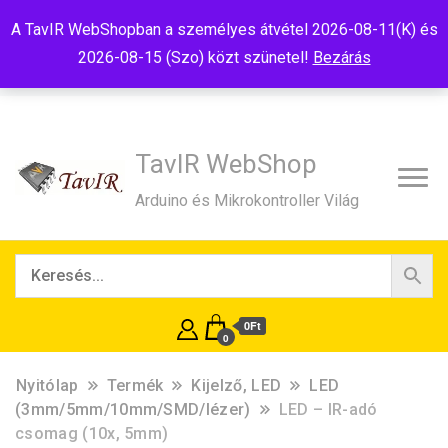
Tel:+36(20)99-23-781
Budapest, 1181, Szélmalom u. 13
A TavIR WebShopban a személyes átvétel 2026-08-11(K) és
E-Mail:shop@tavir.hu
2026-08-15 (Szo) közt szünetel!
Bezárás
TavIR WebShop
Arduino és Mikrokontroller Világ
0Ft
0
Nyitólap
Termék
Kijelző, LED
LED
(3mm/5mm/10mm/SMD/lézer)
LED – IR-adó
csomag (10x, 5mm)