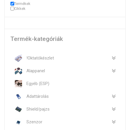
Termékek
Cikkek
Termék-kategóriák
!Oktatókészlet
Alappanel
Egyéb (ESP)
Adattárolás
Shield/pajzs
Szenzor