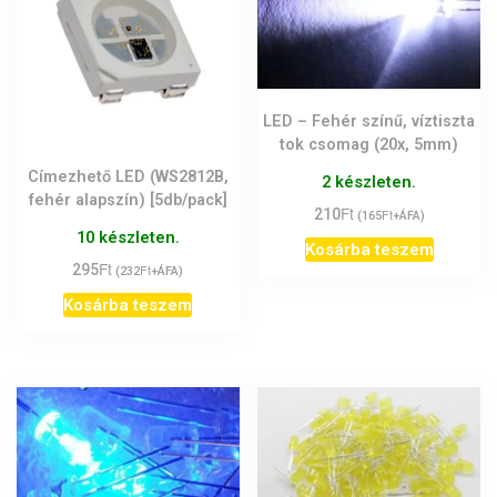
LED – Fehér színű, víztiszta
tok csomag (20x, 5mm)
Címezhető LED (WS2812B,
2 készleten.
fehér alapszín) [5db/pack]
Ft
210
Ft
(
165
+ÁFA)
10 készleten.
Kosárba teszem
Ft
295
Ft
(
232
+ÁFA)
Kosárba teszem