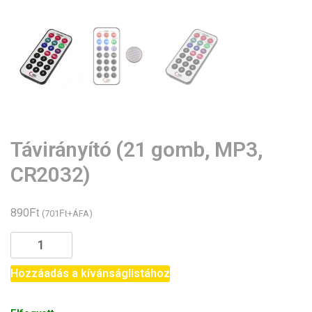
Távirányító (21 gomb, MP3,
CR2032)
Ft
890
Ft
(
701
+ÁFA)
Távirányító
(21
gomb,
Hozzáadás a kívánságlistához
MP3,
CR2032)