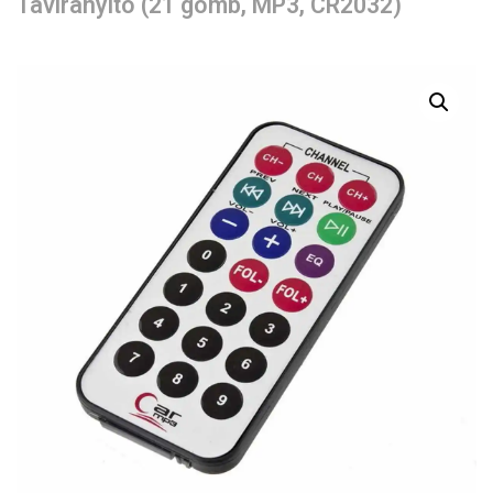
Távirányító (21 gomb, MP3, CR2032)