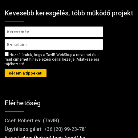
Kevesebb keresgélés, több működő projekt
Hozzájárulok, hogy a TavIR WebShop a nevemet és e-
mail címemet hírlevelezési céllal kezelje.
Adatkezelési
tájékoztató
Kérem a tippeket!
Elérhetőség
Cseh Róbert ev. (TavIR)
Ügyfélszolgálat:
+36 (20) 99-23-781
E-mail:
shop (kukac) tavir (pont) hu