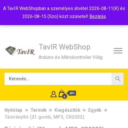
Tel:+36(20)99-23-781
Budapest, 1181, Szélmalom u. 13
A TavIR WebShopban a személyes átvétel 2026-08-11(K) és
E-Mail:shop@tavir.hu
2026-08-15 (Szo) közt szünetel!
Bezárás
TavIR WebShop
Arduino és Mikrokontroller Világ
0Ft
0
Nyitólap
Termék
Kiegészítők
Egyéb
Távirányító (21 gomb, MP3, CR2032)