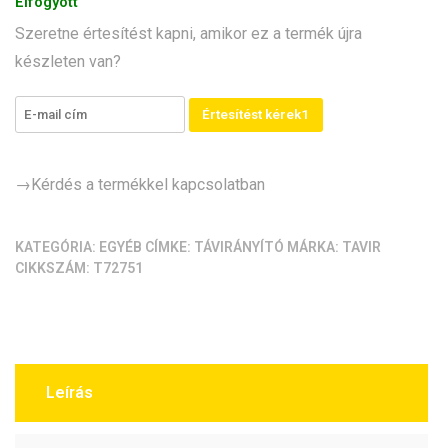
Elfogyott
mennyiség
Szeretne értesítést kapni, amikor ez a termék újra
készleten van?
Értesítést kérek1
→Kérdés a termékkel kapcsolatban
KATEGÓRIA:
EGYÉB
CÍMKE:
TÁVIRÁNYÍTÓ
MÁRKA:
TAVIR
CIKKSZÁM:
T72751
Leírás