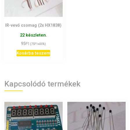
IR-vevő csomag (2x HX1838)
22 készleten.
Ft
95
Ft
(
75
+ÁFA)
Kosárba teszem
Kapcsolódó termékek