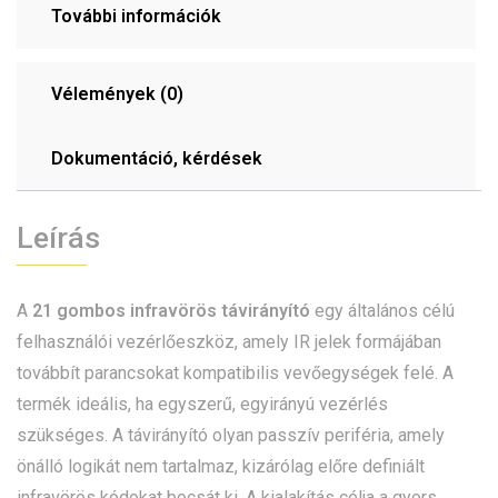
További információk
Vélemények (0)
Dokumentáció, kérdések
Leírás
A
21 gombos infravörös távirányító
egy általános célú
felhasználói vezérlőeszköz, amely IR jelek formájában
továbbít parancsokat kompatibilis vevőegységek felé. A
termék ideális, ha egyszerű, egyirányú vezérlés
szükséges. A távirányító olyan passzív periféria, amely
önálló logikát nem tartalmaz, kizárólag előre definiált
infravörös kódokat bocsát ki. A kialakítás célja a gyors