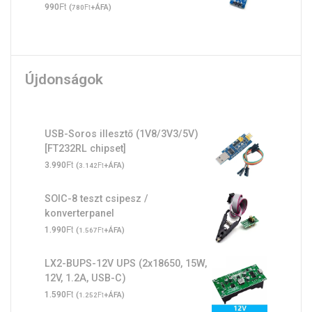
Ft
990
(
Ft
+ÁFA)
780
Újdonságok
USB-Soros illesztő (1V8/3V3/5V)
[FT232RL chipset]
Ft
3.990
(
Ft
+ÁFA)
3.142
SOIC-8 teszt csipesz /
konverterpanel
Ft
1.990
(
Ft
+ÁFA)
1.567
LX2-BUPS-12V UPS (2x18650, 15W,
12V, 1.2A, USB-C)
Ft
1.590
(
Ft
+ÁFA)
1.252