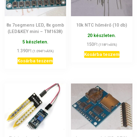
8x 7segmens LED, 8x gomb
10k NTC hőmérő (10 db)
(LED&KEY mini – TM1638)
20 készleten.
5 készleten.
Ft
150
Ft
(
118
+ÁFA)
Ft
1.390
Ft
(
1.094
+ÁFA)
Kosárba teszem
Kosárba teszem