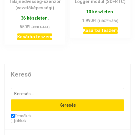
Talajnedvesség-szenzor
Logger modul (SD+RTC)
(vezetőképességi)
10 készleten.
36 készleten.
Ft
1.990
Ft
(
1.567
+ÁFA)
Ft
550
Ft
(
433
+ÁFA)
Kosárba teszem
Kosárba teszem
Kereső
Keresés
Termékek
Cikkek