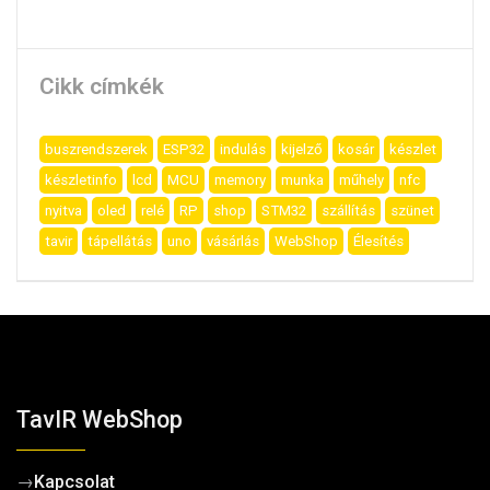
Cikk címkék
buszrendszerek
ESP32
indulás
kijelző
kosár
készlet
készletinfo
lcd
MCU
memory
munka
műhely
nfc
nyitva
oled
relé
RP
shop
STM32
szállítás
szünet
tavir
tápellátás
uno
vásárlás
WebShop
Élesítés
TavIR WebShop
→
Kapcsolat