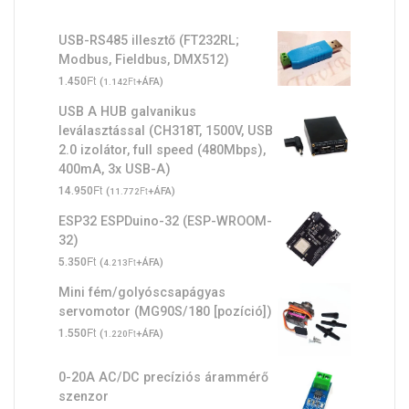
USB-RS485 illesztő (FT232RL;
Modbus, Fieldbus, DMX512)
Ft
1.450
(
Ft
+ÁFA)
1.142
USB A HUB galvanikus
leválasztással (CH318T, 1500V, USB
2.0 izolátor, full speed (480Mbps),
400mA, 3x USB-A)
Ft
14.950
(
Ft
+ÁFA)
11.772
ESP32 ESPDuino-32 (ESP-WROOM-
32)
Ft
5.350
(
Ft
+ÁFA)
4.213
Mini fém/golyóscsapágyas
servomotor (MG90S/180 [pozíció])
Ft
1.550
(
Ft
+ÁFA)
1.220
0-20A AC/DC precíziós árammérő
szenzor