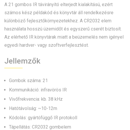
A 21 gombos IR távirányító elterjedt kialakítású, ezért
számos kész példakód és könyvtár áll rendelkezésre
különböző fejlesztőkörnyezetekhez. A CR2032 elem
használata hosszú üzemidőt és egyszerű cserét biztosít.
Az elérhető IR könyvtárak miatt a beüzemelés nem igényel
egyedi hardver- vagy szoftverfejlesztést.
Jellemzők
Gombok száma: 21
Kommunikáció: infravörös IR
Vivőfrekvencia: kb. 38 kHz
Hatótávolság: ~10-12m
Kódolás: gyártófüggő IR protokoll
Tápellátás: CR2032 gombelem