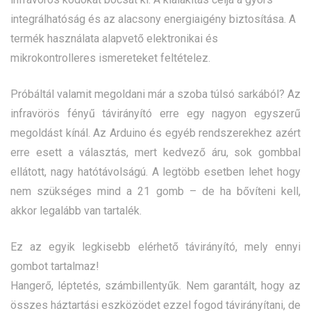
integrálhatóság és az alacsony energiaigény biztosítása. A
termék használata alapvető elektronikai és
mikrokontrolleres ismereteket feltételez.
Próbáltál valamit megoldani már a szoba túlsó sarkából? Az
infravörös fényű távirányító erre egy nagyon egyszerű
megoldást kínál. Az Arduino és egyéb rendszerekhez azért
erre esett a választás, mert kedvező áru, sok gombbal
ellátott, nagy hatótávolságú. A legtöbb esetben lehet hogy
nem szükséges mind a 21 gomb – de ha bővíteni kell,
akkor legalább van tartalék.
Ez az egyik legkisebb elérhető távirányító, mely ennyi
gombot tartalmaz!
Hangerő, léptetés, számbillentyűk. Nem garantált, hogy az
összes háztartási eszközödet ezzel fogod távirányítani, de