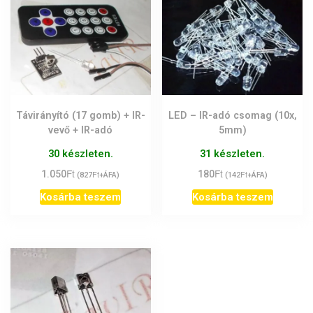
Távirányító (17 gomb) + IR-
LED – IR-adó csomag (10x,
vevő + IR-adó
5mm)
30 készleten.
31 készleten.
Ft
Ft
1.050
Ft
180
Ft
(
827
+ÁFA)
(
142
+ÁFA)
Kosárba teszem
Kosárba teszem