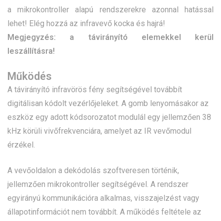
a mikrokontroller alapú rendszerekre azonnal hatással
lehet! Elég hozzá az infravevő kocka és hajrá!
Megjegyzés: a távirányító elemekkel kerül
leszállításra!
Működés
A távirányító infravörös fény segítségével továbbít
digitálisan kódolt vezérlőjeleket. A gomb lenyomásakor az
eszköz egy adott kódsorozatot modulál egy jellemzően 38
kHz körüli vivőfrekvenciára, amelyet az IR vevőmodul
érzékel.
A vevőoldalon a dekódolás szoftveresen történik,
jellemzően mikrokontroller segítségével. A rendszer
egyirányú kommunikációra alkalmas, visszajelzést vagy
állapotinformációt nem továbbít. A működés feltétele az