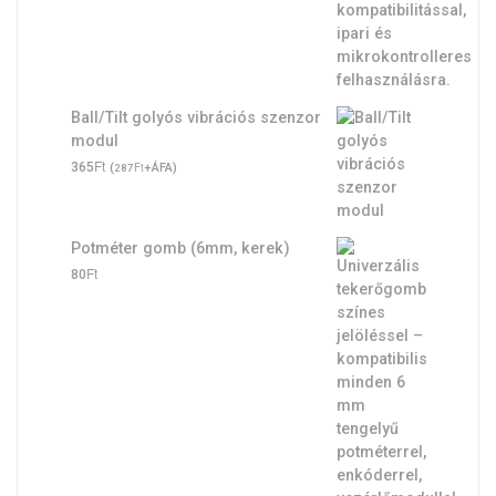
Ball/Tilt golyós vibrációs szenzor
modul
Ft
365
(
Ft
+ÁFA)
287
Potméter gomb (6mm, kerek)
Ft
80