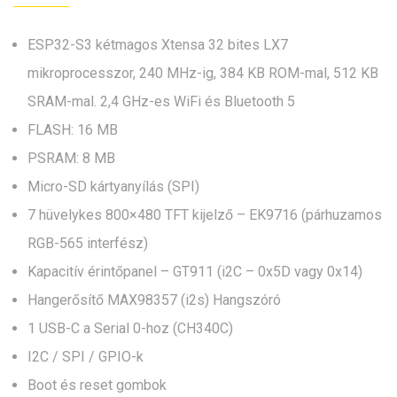
ESP32-S3 kétmagos Xtensa 32 bites LX7
mikroprocesszor, 240 MHz-ig, 384 KB ROM-mal, 512 KB
SRAM-mal. 2,4 GHz-es WiFi és Bluetooth 5
FLASH: 16 MB
PSRAM: 8 MB
Micro-SD kártyanyílás (SPI)
7 hüvelykes 800×480 TFT kijelző – EK9716 (párhuzamos
RGB-565 interfész)
Kapacitív érintőpanel – GT911 (i2C – 0x5D vagy 0x14)
Hangerősítő MAX98357 (i2s) Hangszóró
1 USB-C a Serial 0-hoz (CH340C)
I2C / SPI / GPIO-k
Boot és reset gombok