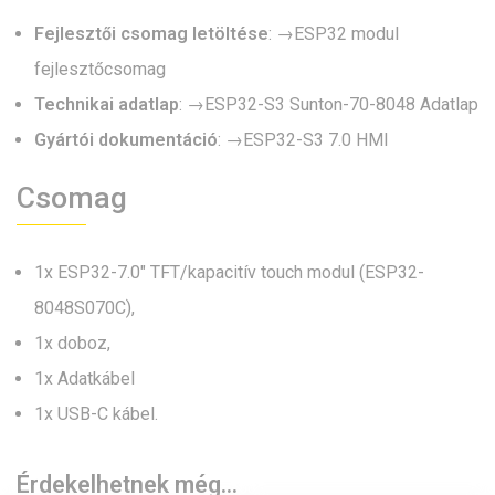
Fejlesztői csomag letöltése
: →
ESP32 modul
fejlesztőcsomag
Technikai adatlap
: →
ESP32-S3 Sunton-70-8048 Adatlap
Gyártói dokumentáció
: →
ESP32-S3 7.0 HMI
Csomag
1x ESP32-7.0″ TFT/kapacitív touch modul (ESP32-
8048S070C),
1x doboz,
1x Adatkábel
1x USB-C kábel.
Érdekelhetnek még…