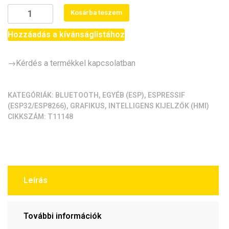
ESP32
Kosárba teszem
LVGL
Development
Hozzáadás a kívánságlistához
Board
(7.0",
→Kérdés a termékkel kapcsolatban
LVGL,
touch)
[ESP32-
KATEGÓRIÁK:
BLUETOOTH
,
EGYÉB (ESP)
,
ESPRESSIF
(ESP32/ESP8266)
,
GRAFIKUS
,
INTELLIGENS KIJELZŐK (HMI)
8048S070C]
CIKKSZÁM:
T11148
mennyiség
Leírás
További információk