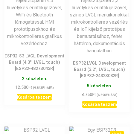
ESP32-S3 LVGL Development
Board (4.3″, LVGL, touch)
ESP32 LVGL Development
[ESP32-4827S043R]
Board (3.2″, LVGL, touch)
[ESP32-2432S032R]
2 készleten.
5 készleten.
Ft
12.500
Ft
(
9.843
+ÁFA)
Ft
8.750
Ft
(
6.890
+ÁFA)
Kosárba teszem
Kosárba teszem