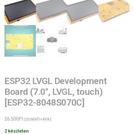
ESP32 LVGL Development
Board (7.0″, LVGL, touch)
[ESP32-8048S070C]
Ft
26.500
Ft
(
20.866
+ÁFA)
2 készleten