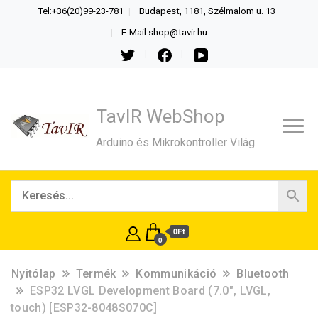
Tel:+36(20)99-23-781
Budapest, 1181, Szélmalom u. 13
E-Mail:shop@tavir.hu
TavIR WebShop
Arduino és Mikrokontroller Világ
0Ft
0
Nyitólap
Termék
Kommunikáció
Bluetooth
ESP32 LVGL Development Board (7.0″, LVGL,
touch) [ESP32-8048S070C]