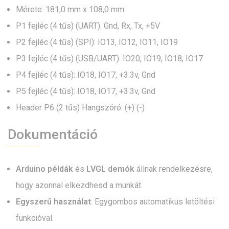
Mérete: 181,0 mm x 108,0 mm
P1 fejléc (4 tűs) (UART): Gnd, Rx, Tx, +5V
P2 fejléc (4 tűs) (SPI): IO13, IO12, IO11, IO19
P3 fejléc (4 tűs) (USB/UART): IO20, IO19, IO18, IO17
P4 fejléc (4 tűs): IO18, IO17, +3.3v, Gnd
P5 fejléc (4 tűs): IO18, IO17, +3.3v, Gnd
Header P6 (2 tűs) Hangszóró: (+) (-)
Dokumentáció
Arduino példák
és
LVGL demók
állnak rendelkezésre,
hogy azonnal elkezdhesd a munkát.
Egyszerű használat
: Egygombos automatikus letöltési
funkcióval.