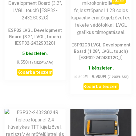
Akció!
ESP32 LVGL Development
Board (3.2″, LVGL, touch)
[ESP32-2432S032C]
ESP32C3 LVGL Development
Board (1.28″, LVGL, touch)
5 készleten.
[ESP32-2424S012C_I]
Ft
9.550
Ft
(
7.520
+ÁFA)
1 készleten.
Kosárba teszem
Ft
Original
Current
Ft
9.900
Ft
10.500
(
7.795
+ÁFA)
price
price
Kosárba teszem
was:
is:
10.500Ft.
9.900Ft.