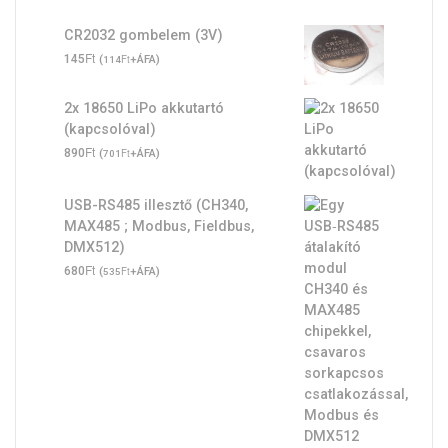
CR2032 gombelem (3V)
Ft
145
(
Ft
+ÁFA)
114
2x 18650 LiPo akkutartó
(kapcsolóval)
Ft
890
(
Ft
+ÁFA)
701
USB-RS485 illesztő (CH340,
MAX485 ; Modbus, Fieldbus,
DMX512)
Ft
680
(
Ft
+ÁFA)
535