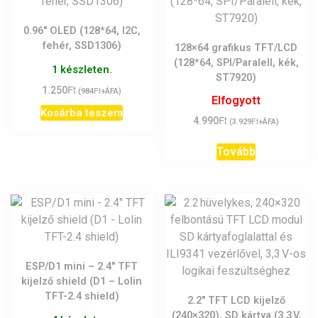
0.96″ OLED (128*64, I2C,
fehér, SSD1306)
128×64 grafikus TFT/LCD
(128*64, SPI/Paralell, kék,
1 készleten.
ST7920)
Ft
1.250
Ft
(
984
+ÁFA)
Elfogyott
Kosárba teszem
Ft
4.990
Ft
(
3.929
+ÁFA)
Tovább
ESP/D1 mini – 2.4″ TFT
kijelző shield (D1 – Lolin
TFT-2.4 shield)
2.2″ TFT LCD kijelző
(240×320), SD kártya (3.3 V,