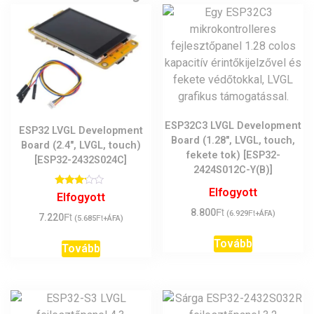
ESP32C3 LVGL Development
ESP32 LVGL Development
Board (1.28″, LVGL, touch,
Board (2.4″, LVGL, touch)
fekete tok) [ESP32-
[ESP32-2432S024C]
2424S012C-Y(B)]
Elfogyott
Értékelés:
Elfogyott
3.00
Ft
/ 5
8.800
Ft
(
6.929
+ÁFA)
Ft
7.220
Ft
(
5.685
+ÁFA)
Tovább
Tovább