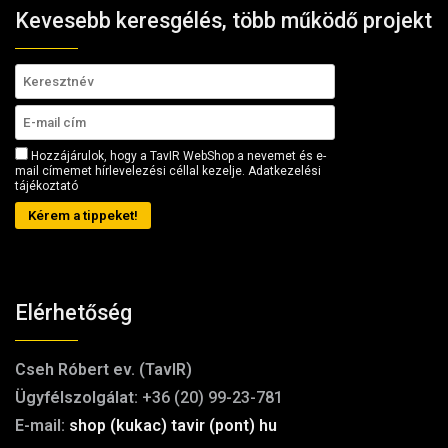
Kevesebb keresgélés, több működő projekt
Hozzájárulok, hogy a TavIR WebShop a nevemet és e-
mail címemet hírlevelezési céllal kezelje.
Adatkezelési
tájékoztató
Kérem a tippeket!
Elérhetőség
Cseh Róbert ev. (TavIR)
Ügyfélszolgálat:
+36 (20) 99-23-781
E-mail:
shop (kukac) tavir (pont) hu