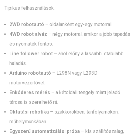
Tipikus felhasználások:
2WD robotautó
– oldalanként egy-egy motorral.
4WD robot alváz
– négy motorral, amikor a jobb tapadás
és nyomaték fontos.
Line follower robot
– ahol előny a lassabb, stabilabb
haladás.
Arduino robotautó
– L298N vagy L293D
motorvezérlővel.
Enkóderes mérés
– a kétoldali tengely miatt jeladó
tárcsa is szerelhető rá.
Oktatási robotika
– szakkörökben, tanfolyamokon,
műhelymunkában.
Egyszerű automatizálási próba
– kis szállítószalag,