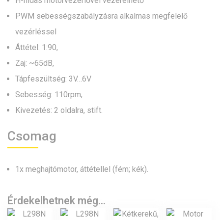
H-hidas motorvezérlővel vezérelhető
PWM sebességszabályzásra alkalmas megfelelő
vezérléssel
Áttétel: 1:90,
Zaj: ~65dB,
Tápfeszültség: 3V…6V
Sebesség: 110rpm,
Kivezetés: 2 oldalra, stift.
Csomag
1x meghajtómotor, áttétellel (fém; kék).
Érdekelhetnek még…