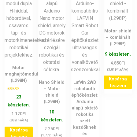
Motor shield
– kombinált
(L298P)
9 készleten.
Ft
4.850
Motor
Ft
(
3.819
+ÁFA)
meghajtómodul
Kosárba
(L298N)
Nano Shield
Lafvin 2WD
teszem
– Motor
robotautó
shield
építőkészlet:
Értékelés:
23
5.00
(L298N)
Arduino
/ 5
készleten.
alapú oktató
10
Ft
1.120
robotika
készleten.
Ft
szett
(
882
+ÁFA)
kezdőknek
Ft
2.250
Kosárba
és
Ft
(
1.772
+ÁFA)
teszem