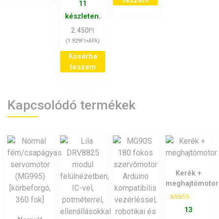
11
készleten.
Ft
2.450
Ft
(
1.929
+ÁFA)
Kosárba
teszem
Kapcsolódó termékek
Kerék +
meghajtómotor
Értékelés:
13
4.50