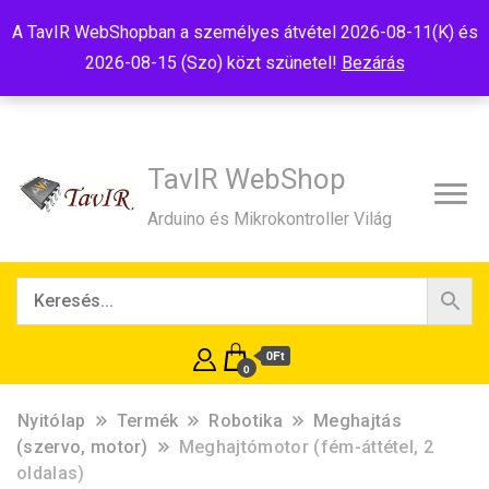
Tel:+36(20)99-23-781
Budapest, 1181, Szélmalom u. 13
A TavIR WebShopban a személyes átvétel 2026-08-11(K) és
E-Mail:shop@tavir.hu
2026-08-15 (Szo) közt szünetel!
Bezárás
TavIR WebShop
Arduino és Mikrokontroller Világ
0Ft
0
Nyitólap
Termék
Robotika
Meghajtás
(szervo, motor)
Meghajtómotor (fém-áttétel, 2
oldalas)