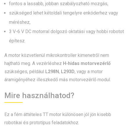
fontos a lassabb, jobban szabályozható mozgás,
szükséged lehet kétoldali tengelyre enkóderhez vagy
méréshez,
3 V-6 V DC motorral dolgozó oktatási vagy hobbi robotot
építesz.
A motor közvetlenül mikrokontroller kimenetről nem
hajtható meg. A vezérléshez
H-hidas motorvezérlő
szükséges, például
L298N
,
L293D
, vagy a motor
áramigényéhez illeszkedő más motorvezérlő modul.
Mire használhatod?
Ez a fém áttételes TT motor különösen jól jön kisebb
robotikai és prototípus feladatokhoz.