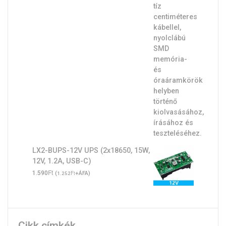
LX2-BUPS-12V UPS (2x18650, 15W,
12V, 1.2A, USB-C)
Ft
1.590
(
Ft
+ÁFA)
1.252
Cikk címkék