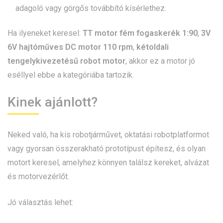
adagoló vagy görgős továbbító kísérlethez.
Ha ilyeneket keresel:
TT motor fém fogaskerék 1:90
,
3V
6V hajtóműves DC motor 110 rpm
,
kétoldali
tengelykivezetésű robot motor
, akkor ez a motor jó
eséllyel ebbe a kategóriába tartozik.
Kinek ajánlott?
Neked való, ha kis robotjárművet, oktatási robotplatformot
vagy gyorsan összerakható prototípust építesz, és olyan
motort keresel, amelyhez könnyen találsz kereket, alvázat
és motorvezérlőt.
Jó választás lehet: