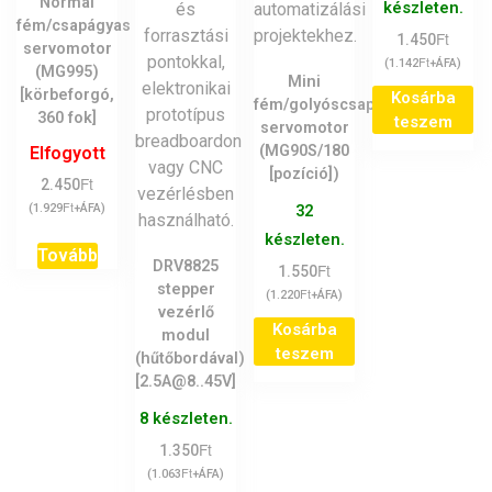
/ 5
Normál
készleten.
fém/csapágyas
Ft
1.450
servomotor
Ft
(
1.142
+ÁFA)
(MG995)
Mini
[körbeforgó,
Kosárba
fém/golyóscsapágyas
360 fok]
teszem
servomotor
(MG90S/180
Elfogyott
[pozíció])
Ft
2.450
Ft
(
1.929
+ÁFA)
32
készleten.
Tovább
DRV8825
Ft
1.550
stepper
Ft
(
1.220
+ÁFA)
vezérlő
Kosárba
modul
teszem
(hűtőbordával)
[2.5A@8..45V]
8 készleten.
Ft
1.350
Ft
(
1.063
+ÁFA)