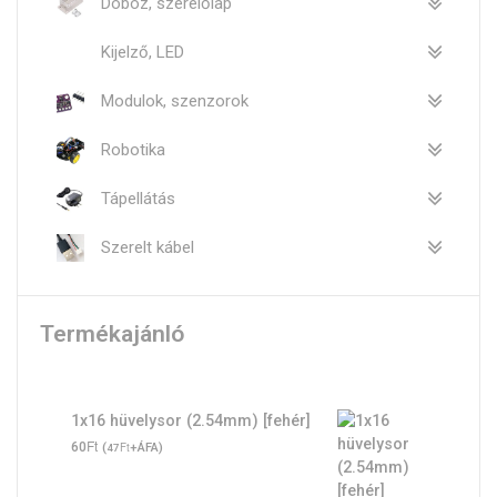
Doboz, szerelőlap
Kijelző, LED
Modulok, szenzorok
Robotika
Tápellátás
Szerelt kábel
Termékajánló
1x16 hüvelysor (2.54mm) [fehér]
Ft
60
(
Ft
+ÁFA)
47