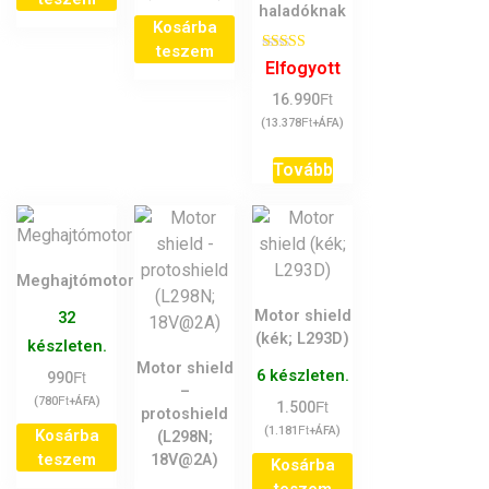
haladóknak
Kosárba
teszem
Értékelés:
Elfogyott
5.00
/ 5
Ft
16.990
Ft
(
13.378
+ÁFA)
Tovább
Meghajtómotor
Motor shield
32
(kék; L293D)
készleten.
Motor shield
Ft
6 készleten.
990
–
Ft
(
780
+ÁFA)
Ft
1.500
protoshield
Ft
(
1.181
+ÁFA)
Kosárba
(L298N;
teszem
18V@2A)
Kosárba
teszem