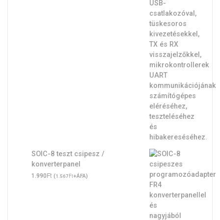
SOIC-8 teszt csipesz /
konverterpanel
Ft
1.990
(
Ft
+ÁFA)
1.567