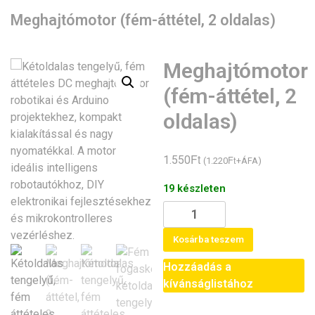
Meghajtómotor (fém-áttétel, 2 oldalas)
Meghajtómotor
(fém-áttétel, 2
oldalas)
Ft
1.550
Ft
(
1.220
+ÁFA)
19 készleten
Meghajtómotor
(fém-
Kosárba teszem
áttétel,
2
Hozzáadás a
oldalas)
kívánságlistához
mennyiség