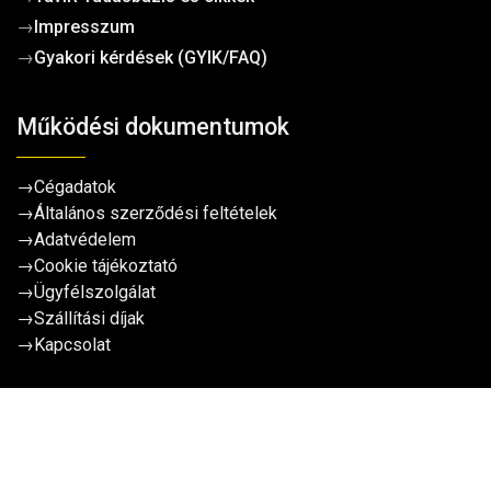
→
Impresszum
→
Gyakori kérdések (GYIK/FAQ)
Működési dokumentumok
→
Cégadatok
→
Általános szerződési feltételek
→
Adatvédelem
→
Cookie tájékoztató
→
Ügyfélszolgálat
→
Szállítási díjak
→
Kapcsolat
Kevesebb keresgélés, több működő projekt
Kosárba teszem