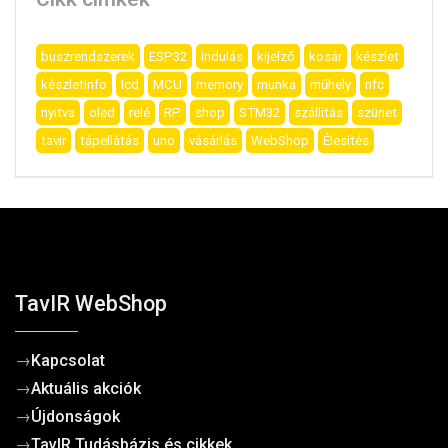
buszrendszerek
ESP32
indulás
kijelző
kosár
készlet
készletinfo
lcd
MCU
memory
munka
műhely
nfc
nyitva
oled
relé
RP
shop
STM32
szállítás
szünet
tavir
tápellátás
uno
vásárlás
WebShop
Élesítés
TavIR WebShop
→
Kapcsolat
→
Aktuális akciók
→
Újdonságok
→
TavIR Tudásbázis és cikkek