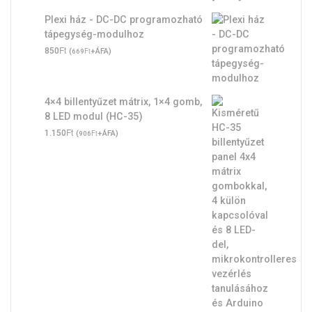
Plexi ház - DC-DC programozható
tápegység-modulhoz
Ft
850
(
Ft
+ÁFA)
669
4×4 billentyűzet mátrix, 1×4 gomb,
8 LED modul (HC-35)
Ft
1.150
(
Ft
+ÁFA)
906