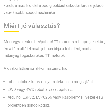
kerék, a másik oldalra pedig például enkóder tárcsa, jeladó
vagy kisebb segédmechanika.
Miért jó választás?
Mert egyszerűen beépíthető TT motoros robotprojektekbe,
és a fém áttétel miatt jobban bírja a terhelést, mint a
műanyag fogaskerekes TT motorok.
A gyakorlatban ez akkor hasznos, ha:
robotautóhoz keresel nyomatékosabb meghajtást,
2WD vagy 4WD robot alvázat építesz,
Arduino, ESP32, ESP8266 vagy Raspberry Pi vezérlésű
projektben gondolkodsz,