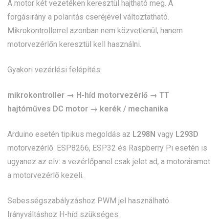
A motor két vezetéken keresztül hajtható meg. A
forgásirány a polaritás cseréjével változtatható.
Mikrokontrollerrel azonban nem közvetlenül, hanem
motorvezérlőn keresztül kell használni.
Gyakori vezérlési felépítés:
mikrokontroller → H-híd motorvezérlő → TT
hajtóműves DC motor → kerék / mechanika
Arduino esetén tipikus megoldás az
L298N
vagy
L293D
motorvezérlő. ESP8266, ESP32 és Raspberry Pi esetén is
ugyanez az elv: a vezérlőpanel csak jelet ad, a motoráramot
a motorvezérlő kezeli.
Sebességszabályzáshoz PWM jel használható.
Irányváltáshoz H-híd szükséges.