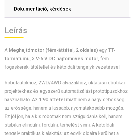
Dokumentáció, kérdések
Leírás
A
Meghajtómotor (fém-áttétel, 2 oldalas)
egy
TT-
formátumú, 3 V-6 V DC hajtóműves motor
, fém
fogaskerék-áttétellel és kétoldali tengelykivezetéssel.
Robotautókhoz, 2WD/4WD alvázakhoz, oktatási robotikai
projektekhez és egyszerű automatizálási prototípusokhoz
használható. Az
1:90 áttétel
miatt nem a nagy sebesség
az erőssége, hanem a lassabb, nyomatékosabb mozgás.
Ez jól jön, ha a kis robotnak nem száguldania kell, hanem
stabilan elindulni, fordulni, terhelést vinni. A kétoldali
tengely praktikus kialakítás: az egyik oldalra kerülhet a