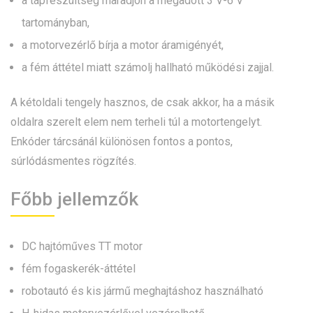
a tápfeszültség maradjon a megadott 3 V-6 V
tartományban,
a motorvezérlő bírja a motor áramigényét,
a fém áttétel miatt számolj hallható működési zajjal.
A kétoldali tengely hasznos, de csak akkor, ha a másik
oldalra szerelt elem nem terheli túl a motortengelyt.
Enkóder tárcsánál különösen fontos a pontos,
súrlódásmentes rögzítés.
Főbb jellemzők
DC hajtóműves TT motor
fém fogaskerék-áttétel
robotautó és kis jármű meghajtáshoz használható