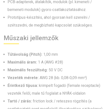
PCB‑adapterek, átalakítók, modulok (pl. kimeneti /
bemeneti modulok) gyors‑csatlakoztatásához.
Prototípus-készítés, ahol gyorsan kell szerelni /
szétszedni, de megbízható kapcsolat szükséges.
Műszaki jellemzők
Tűtávolság (Pitch):
1,00 mm
Maximális áram:
1 A (AWG #28)
Maximális feszültség:
50 V DC
Vezeték mérete:
AWG 28 (kb. 0,08‑0,09 mm²)
Érintkező típusa:
krimpelt fogadó (female receptacle)
vezeték felől, male tű foglalat a NYÁK‑oldalon
Tartó / zárás:
friction lock / reteszes rögzítés (a
csatlakoztató pont megfelelő illeszkedése szükséges)