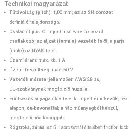
Technikai magyarázat
Tűtávolság (pitch): 1,00 mm; ez az SH‑sorozat
definiáló tulajdonsága.
Család / típus: Crimp‑stílusú wire‑to‑board
csatlakozó; az aljzat (female) vezeték felől, a párja
(male) az NYÁK‑felé.
Üzemi áram: max. kb. 1 A
Üzemi feszültség: max. 50 V
Vezeték mérete: jellemzően AWG 28‑as,
UL‑szabványnak megfelelő huzallal.
Érintkezők anyaga / kivitele: krimpelt érintkezők, réz
alapon, ón‑bevonattal; a ház műanyagból készül,
megfelelő hőállósággal.
Rögzítés, zárás:
az SH sorozatnál általában friction lock