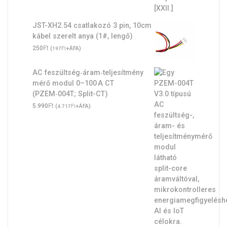
JST-XH2.54 csatlakozó 3 pin, 10cm
kábel szerelt anya (1#, lengő)
Ft
250
(
Ft
+ÁFA)
197
AC feszültség‑áram‑teljesítmény
mérő modul 0–100 A CT
(PZEM‑004T; Split-CT)
Ft
5.990
(
Ft
+ÁFA)
4.717