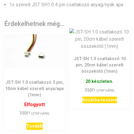
1x szerelt JST SH1.0 4 pin csatlakozó anyag/nyák apa
Érdekelhetnek még…
JST-SH 1.0 csatlakozó 10
pin, 20cm kábel szerelt
összekötő (1mm)
20 készleten.
JST-SH 1.0 csatlakozó 3 pin,
10cm kábel szerelt anya/apa
Ft
350
Ft
(
276
+ÁFA)
(1mm)
Kosárba teszem
Elfogyott
Ft
350
Ft
(
276
+ÁFA)
Tovább