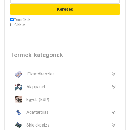
Keresés
Termékek
Cikkek
Termék-kategóriák
!Oktatókészlet
Alappanel
Egyéb (ESP)
Adattárolás
Shield/pajzs