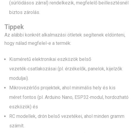
(súrlódásos zárral) rendelkezik, megfelelő beillesztésnél
biztos zárolás.
Tippek
Az alábbi konkrét alkalmazási ötletek segítenek eldönteni,
hogy nálad megfelel-e a termék:
Kisméretű elektronikai eszközök belső
vezeték‑csatlakozásai (pl. érzékelők, panelok, kijelzők
moduljai).
Mikrovezérlős projektek, ahol minimális hely és kis
méret fontos (pl. Arduino Nano, ESP32‑modul, hordozható
eszközök) és
RC modellek, drón belső vezetékei, ahol minden gramm
számít.