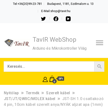
Tel:+36(20)99-23-781
Budapest, 1181, Szélmalom u. 13
E-Mail:shop@tavir.hu
TavIR WebShop
Arduino és Mikrokontroller Világ
0Ft
0
Nyitólap
Termék
Szerelt kábel
JST/JT/QWIIC/MOLEX kábel
JST-SH 1.0 csatlakozó
4 pin, 10cm kábel szerelt anya/NYÁK aljzat apa (1mm)