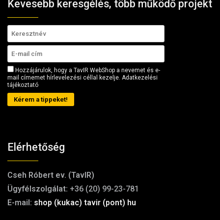
Kevesebb keresgélés, több működő projekt
Hozzájárulok, hogy a TavIR WebShop a nevemet és e-
mail címemet hírlevelezési céllal kezelje.
Adatkezelési
tájékoztató
Kérem a tippeket!
Elérhetőség
Cseh Róbert ev. (TavIR)
Ügyfélszolgálat:
+36 (20) 99-23-781
E-mail:
shop (kukac) tavir (pont) hu