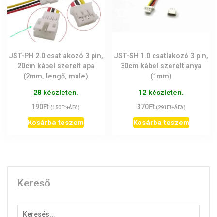
JST-PH 2.0 csatlakozó 3 pin,
JST-SH 1.0 csatlakozó 3 pin,
20cm kábel szerelt apa
30cm kábel szerelt anya
(2mm, lengő, male)
(1mm)
28 készleten.
12 készleten.
Ft
Ft
190
Ft
370
Ft
(
150
+ÁFA)
(
291
+ÁFA)
Kosárba teszem
Kosárba teszem
Kereső