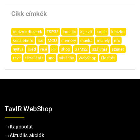
Cikk címkék
buszrendszerek
ESP32
indulás
kijelző
kosár
készlet
készletinfo
lcd
MCU
memory
munka
műhely
nfc
nyitva
oled
relé
RP
shop
STM32
szállítás
szünet
tavir
tápellátás
uno
vásárlás
WebShop
Élesítés
TavIR WebShop
→
Kapcsolat
→
Aktuális akciók