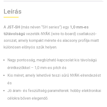
Leírás
A
JST‑SH
(más néven “SH series”) egy
1,0 mm‑es
tűtávolságú
vezeték‑NYÁK (wire‑to‑board) csatlakozó-
sorozat, amely kompakt mérete és alacsony profilja miatt
különösen előnyös szűk helyen.
Nagy pontosság, megbízható kapcsolat kis távolságú
érintkezőkkel – 1,0 mm‑es pitch és
Kis méret, amely lehetővé teszi sűrű NYÁK‑elrendezést
és
Jó áram‑ és feszültség‑paraméterek: hobby elektronikai
célokra bőven elegendő.