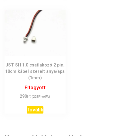
JST-SH 1.0 csatlakozó 2 pin,
10cm kábel szerelt anya/apa
(1mm)
Elfogyott
Ft
290
Ft
(
228
+ÁFA)
Tovább