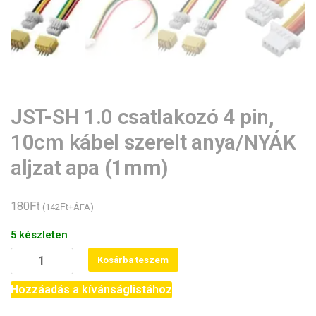
JST-SH 1.0 csatlakozó 4 pin,
10cm kábel szerelt anya/NYÁK
aljzat apa (1mm)
Ft
180
Ft
(
142
+ÁFA)
5 készleten
JST-
Kosárba teszem
SH
1.0
Hozzáadás a kívánságlistához
csatlakozó