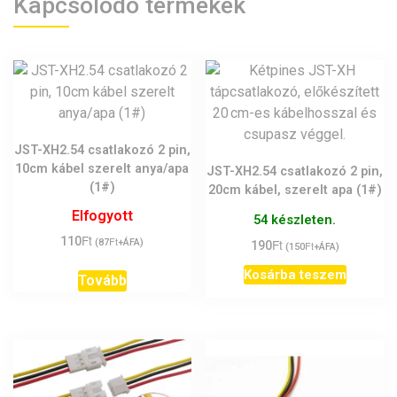
Kapcsolódó termékek
JST-XH2.54 csatlakozó 2 pin,
10cm kábel szerelt anya/apa
JST-XH2.54 csatlakozó 2 pin,
(1#)
20cm kábel, szerelt apa (1#)
Elfogyott
54 készleten.
Ft
110
Ft
Ft
(
87
+ÁFA)
190
Ft
(
150
+ÁFA)
Kosárba teszem
Tovább