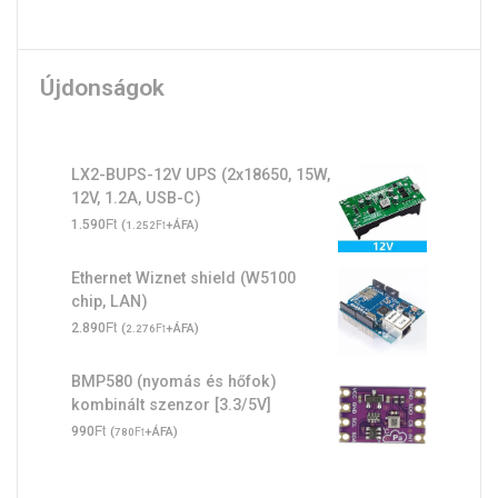
Újdonságok
LX2-BUPS-12V UPS (2x18650, 15W,
12V, 1.2A, USB-C)
Ft
1.590
(
Ft
+ÁFA)
1.252
Ethernet Wiznet shield (W5100
chip, LAN)
Ft
2.890
(
Ft
+ÁFA)
2.276
BMP580 (nyomás és hőfok)
kombinált szenzor [3.3/5V]
Ft
990
(
Ft
+ÁFA)
780