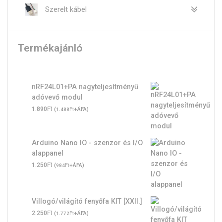
Szerelt kábel
Termékajánló
nRF24L01+PA nagyteljesítményű
adóvevő modul
Ft
1.890
(
Ft
+ÁFA)
1.488
Arduino Nano IO - szenzor és I/O
alappanel
Ft
1.250
(
Ft
+ÁFA)
984
Villogó/világító fenyőfa KIT [XXII.]
Ft
2.250
(
Ft
+ÁFA)
1.772