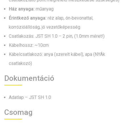
Ház anyaga:
műanyag
Érintkező anyaga:
réz alap, ón‑bevonattal,
korrózióállóság, jó vezetőképesség
Csatlakozás: JST SH 1.0 – 2 pin, (1.0mm méret!)
Kábelhossz: ~10cm
Kábelcsatlakozó: anya (szerelt kábel), apa (NYÁk
csatlakozó)
Dokumentáció
Adatlap – JST SH 1.0
Csomag