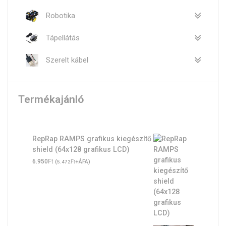
Robotika
Tápellátás
Szerelt kábel
Termékajánló
RepRap RAMPS grafikus kiegészítő
shield (64x128 grafikus LCD)
Ft
6.950
(
Ft
+ÁFA)
5.472