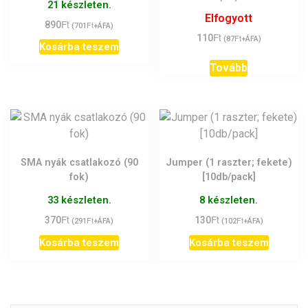
21 készleten.
Elfogyott
Ft
890
Ft
(
701
+ÁFA)
Ft
110
Ft
(
87
+ÁFA)
Kosárba teszem
Tovább
SMA nyák csatlakozó (90
Jumper (1 raszter; fekete)
fok)
[10db/pack]
33 készleten.
8 készleten.
Ft
Ft
370
Ft
130
Ft
(
291
+ÁFA)
(
102
+ÁFA)
Kosárba teszem
Kosárba teszem