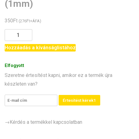
(1mm)
Ft
350
Ft
(
276
+ÁFA)
JST-
SH
1.0
Hozzáadás a kívánságlistához
csatlakozó
3
Elfogyott
pin,
Szeretne értesítést kapni, amikor ez a termék újra
10cm
készleten van?
kábel
szerelt
anya/apa
Értesítést kérek1
(1mm)
mennyiség
→Kérdés a termékkel kapcsolatban