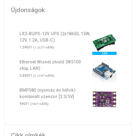
Újdonságok
LX2-BUPS-12V UPS (2x18650, 15W,
12V, 1.2A, USB-C)
Ft
1.590
(
Ft
+ÁFA)
1.252
Ethernet Wiznet shield (W5100
chip, LAN)
Ft
2.890
(
Ft
+ÁFA)
2.276
BMP580 (nyomás és hőfok)
kombinált szenzor [3.3/5V]
Ft
990
(
Ft
+ÁFA)
780
Cikk címkék