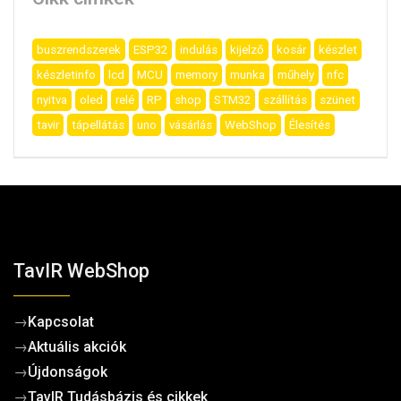
buszrendszerek
ESP32
indulás
kijelző
kosár
készlet
készletinfo
lcd
MCU
memory
munka
műhely
nfc
nyitva
oled
relé
RP
shop
STM32
szállítás
szünet
tavir
tápellátás
uno
vásárlás
WebShop
Élesítés
TavIR WebShop
→
Kapcsolat
→
Aktuális akciók
→
Újdonságok
→
TavIR Tudásbázis és cikkek