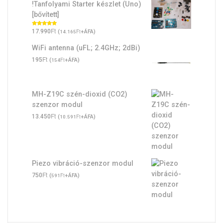
!Tanfolyami Starter készlet (Uno)
[bővített]
Ft
Értékelés:
17.990
(
Ft
+ÁFA)
14.165
5.00
/ 5
WiFi antenna (uFL; 2.4GHz; 2dBi)
Ft
195
(
Ft
+ÁFA)
154
MH-Z19C szén-dioxid (CO2)
szenzor modul
Ft
13.450
(
Ft
+ÁFA)
10.591
Piezo vibráció-szenzor modul
Ft
750
(
Ft
+ÁFA)
591