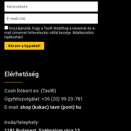
Hozzájárulok, hogy a TavIR WebShop a nevemet és e-
mail címemet hírlevelezési céllal kezelje.
Adatkezelési
tájékoztató
Kérem a tippeket!
Elérhetőség
Cseh Róbert ev. (TavIR)
Ügyfélszolgálat:
+36 (20) 99-23-781
E-mail:
shop (kukac) tavir (pont) hu
Iroda/telephely:
1181 Budapest, Szélmalom utca 13.