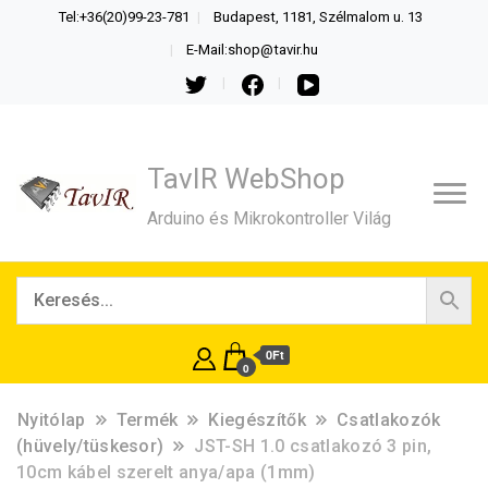
Tel:+36(20)99-23-781
Budapest, 1181, Szélmalom u. 13
E-Mail:shop@tavir.hu
TavIR WebShop
Arduino és Mikrokontroller Világ
0Ft
0
Nyitólap
Termék
Kiegészítők
Csatlakozók
(hüvely/tüskesor)
JST-SH 1.0 csatlakozó 3 pin,
10cm kábel szerelt anya/apa (1mm)