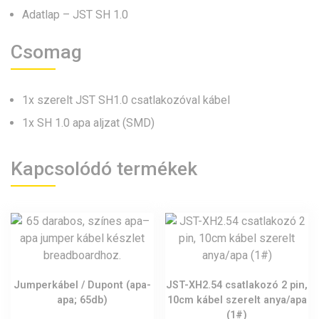
Adatlap – JST SH 1.0
Csomag
1x szerelt JST SH1.0 csatlakozóval kábel
1x SH 1.0 apa aljzat (SMD)
Kapcsolódó termékek
Jumperkábel / Dupont (apa-
JST-XH2.54 csatlakozó 2 pin,
apa; 65db)
10cm kábel szerelt anya/apa
(1#)