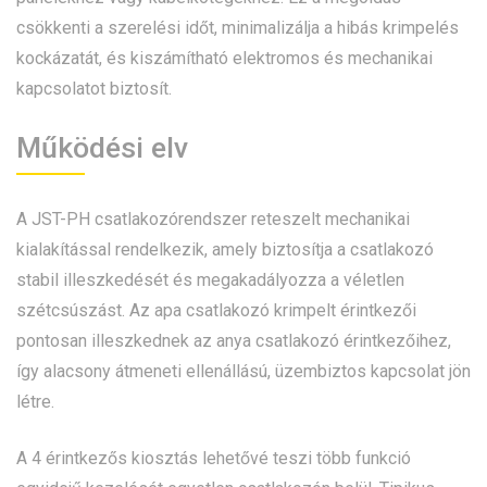
csökkenti a szerelési időt, minimalizálja a hibás krimpelés
kockázatát, és kiszámítható elektromos és mechanikai
kapcsolatot biztosít.
Működési elv
A JST-PH csatlakozórendszer reteszelt mechanikai
kialakítással rendelkezik, amely biztosítja a csatlakozó
stabil illeszkedését és megakadályozza a véletlen
szétcsúszást. Az apa csatlakozó krimpelt érintkezői
pontosan illeszkednek az anya csatlakozó érintkezőihez,
így alacsony átmeneti ellenállású, üzembiztos kapcsolat jön
létre.
A 4 érintkezős kiosztás lehetővé teszi több funkció