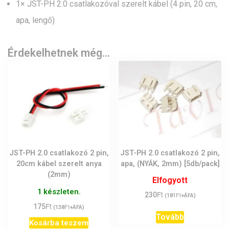
1× JST-PH 2.0 csatlakozóval szerelt kábel (4 pin, 20 cm,
apa, lengő)
Érdekelhetnek még…
JST-PH 2.0 csatlakozó 2 pin,
JST-PH 2.0 csatlakozó 2 pin,
20cm kábel szerelt anya
apa, (NYÁK, 2mm) [5db/pack]
(2mm)
Elfogyott
1 készleten.
Ft
230
Ft
(
181
+ÁFA)
Ft
175
Ft
(
138
+ÁFA)
Tovább
Kosárba teszem