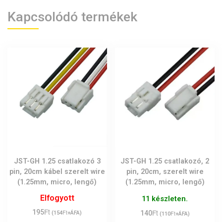
Kapcsolódó termékek
JST-GH 1.25 csatlakozó 3
JST-GH 1.25 csatlakozó, 2
pin, 20cm kábel szerelt wire
pin, 20cm, szerelt wire
(1.25mm, micro, lengő)
(1.25mm, micro, lengő)
Elfogyott
11 készleten.
Ft
Ft
195
Ft
140
Ft
(
154
+ÁFA)
(
110
+ÁFA)