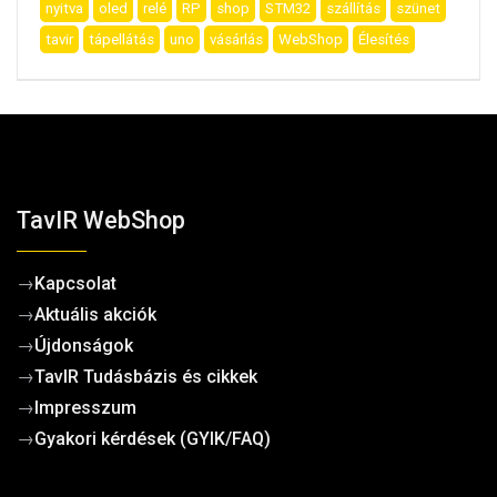
nyitva
oled
relé
RP
shop
STM32
szállítás
szünet
tavir
tápellátás
uno
vásárlás
WebShop
Élesítés
TavIR WebShop
→
Kapcsolat
→
Aktuális akciók
→
Újdonságok
→
TavIR Tudásbázis és cikkek
→
Impresszum
→
Gyakori kérdések (GYIK/FAQ)