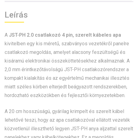
Leírás
A
JST-PH 2.0 csatlakozó 4 pin, szerelt kábeles apa
kivitelben egy kis méretű, szabványos vezetékről panelre
csatlakozó megoldás, amelyet alacsony feszültségű és
kisáramú elektronikai összeköttetésekhez alkalmaznak. A
2,0 mm érintkezőtávolságú JST-PH csatlakozórendszer a
kompakt kialakítás és az egyértelmű mechanikai illesztés
miatt széles körben elterjedt beágyazott rendszerekben,
hordozható eszközökben és fejlesztői környezetekben.
A 20 cm hosszúságú, gyárilag krimpelt és szerelt kábel
lehetővé teszi, hogy az apa csatlakozóval ellátott vezeték
közvetlenül illeszthető legyen JST-PH anya aljzattal szerelt
panelekhez vagy kábelkötegekhez. Ez a megoldás