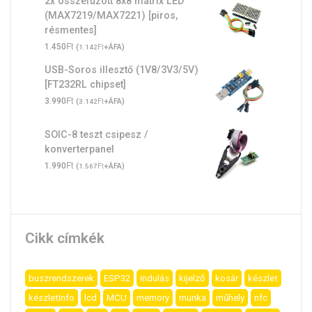
2x összefűzött 8x8 mátrix LED
(MAX7219/MAX7221) [piros,
résmentes]
Ft
1.450
(
Ft
+ÁFA)
1.142
USB-Soros illesztő (1V8/3V3/5V)
[FT232RL chipset]
Ft
3.990
(
Ft
+ÁFA)
3.142
SOIC-8 teszt csipesz /
konverterpanel
Ft
1.990
(
Ft
+ÁFA)
1.567
Cikk címkék
buszrendszerek
ESP32
indulás
kijelző
kosár
készlet
készletinfo
lcd
MCU
memory
munka
műhely
nfc