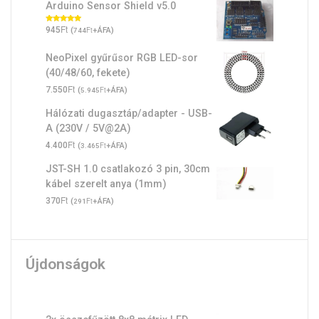
Arduino Sensor Shield v5.0
Ft
Értékelés:
945
(
Ft
+ÁFA)
744
5.00
/ 5
NeoPixel gyűrűsor RGB LED-sor
(40/48/60, fekete)
Ft
7.550
(
Ft
+ÁFA)
5.945
Hálózati dugasztáp/adapter - USB-
A (230V / 5V@2A)
Ft
4.400
(
Ft
+ÁFA)
3.465
JST-SH 1.0 csatlakozó 3 pin, 30cm
kábel szerelt anya (1mm)
Ft
370
(
Ft
+ÁFA)
291
Újdonságok