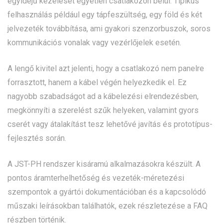
egyidejű kezelését egyetlen csatlakozón belül. Tipikus
felhasználás például egy tápfeszültség, egy föld és két
jelvezeték továbbítása, ami gyakori szenzorbuszok, soros
kommunikációs vonalak vagy vezérlőjelek esetén.
A lengő kivitel azt jelenti, hogy a csatlakozó nem panelre
forrasztott, hanem a kábel végén helyezkedik el. Ez
nagyobb szabadságot ad a kábelezési elrendezésben,
megkönnyíti a szerelést szűk helyeken, valamint gyors
cserét vagy átalakítást tesz lehetővé javítás és prototípus-
fejlesztés során.
A JST-PH rendszer kisáramú alkalmazásokra készült. A
pontos áramterhelhetőség és vezeték-méretezési
szempontok a gyártói dokumentációban és a kapcsolódó
műszaki leírásokban találhatók, ezek részletezése a FAQ
részben történik.