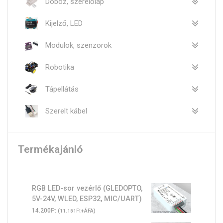
Doboz, szerelőlap
Kijelző, LED
Modulok, szenzorok
Robotika
Tápellátás
Szerelt kábel
Termékajánló
RGB LED-sor vezérlő (GLEDOPTO,
5V-24V, WLED, ESP32, MIC/UART)
Ft
14.200
(
Ft
+ÁFA)
11.181