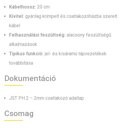
Kábelhossz:
20 cm
Kivitel:
gyárilag krimpelt és csatlakozóházba szerelt
kábel
Felhasználási feszültség:
alacsony feszültségű
alkalmazások
Tipikus funkció:
jel- és kisáramú tápvezetékek
továbbítása
Dokumentáció
JST PH 2 – 2mm csatlakozó adatlap
Csomag