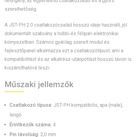
helyigény, az egyértelmű csatlakoztatás és a gyors
szerelhetőség.
A JST-PH 2.0 csatlakozócsalád hosszú ideje használt, jól
dokumentált szabvány a hobbi és félipari elektronikai
környezetben. Számos gyárilag szerelt modul és
fejlesztőpanel alkalmazza ezt a csatlakozótípust, ami a
kompatibilitást és az alkatrész-utánpótlást hosszú távon is
kiszámíthatóvá teszi.
Műszaki jellemzők
Csatlakozó típusa:
JST-PH kompatibilis, apa (male),
lengő
Érintkezők száma:
4
Pin távolság:
2,0 mm