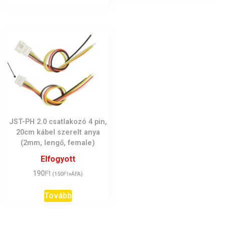
JST-PH 2.0 csatlakozó 4 pin,
20cm kábel szerelt anya
(2mm, lengő, female)
Elfogyott
Ft
190
Ft
(
150
+ÁFA)
Tovább