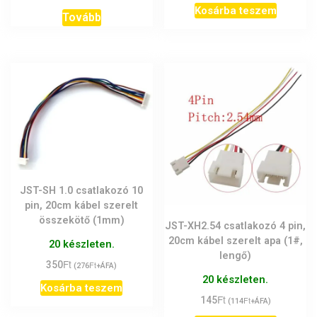
Kosárba teszem
Tovább
JST-SH 1.0 csatlakozó 10
pin, 20cm kábel szerelt
összekötő (1mm)
JST-XH2.54 csatlakozó 4 pin,
20cm kábel szerelt apa (1#,
20 készleten.
lengő)
Ft
350
Ft
(
276
+ÁFA)
20 készleten.
Kosárba teszem
Ft
145
Ft
(
114
+ÁFA)