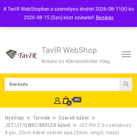
Tel:+36(20)99-23-781
Budapest, 1181, Szélmalom u. 13
A TavIR WebShopban a személyes átvétel 2026-08-11(K) és
E-Mail:shop@tavir.hu
2026-08-15 (Szo) közt szünetel!
Bezárás
TavIR WebShop
Arduino és Mikrokontroller Világ
0Ft
0
Nyitólap
Termék
Szerelt kábel
JST/JT/QWIIC/MOLEX kábel
JST-PH 2.0 csatlakozó
4 pin, 20cm kábel szerelt apa (2mm, lengő, male)