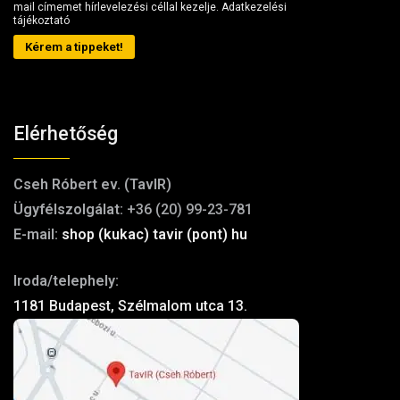
mail címemet hírlevelezési céllal kezelje.
Adatkezelési
tájékoztató
Kérem a tippeket!
Elérhetőség
Cseh Róbert ev. (TavIR)
Ügyfélszolgálat:
+36 (20) 99-23-781
E-mail:
shop (kukac) tavir (pont) hu
Iroda/telephely:
1181 Budapest, Szélmalom utca 13.