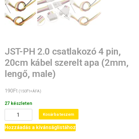
JST-PH 2.0 csatlakozó 4 pin,
20cm kábel szerelt apa (2mm,
lengő, male)
Ft
190
Ft
(
150
+ÁFA)
27 készleten
JST-
Kosárba teszem
PH
2.0
Hozzáadás a kívánságlistához
csatlakozó