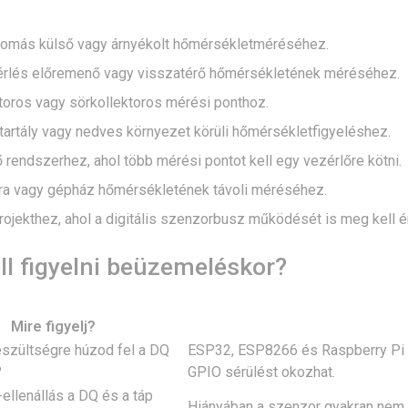
llomás külső vagy árnyékolt hőmérsékletméréséhez.
rlés előremenő vagy visszatérő hőmérsékletének méréséhez.
toros vagy sörkollektoros mérési ponthoz.
tartály vagy nedves környezet körüli hőmérsékletfigyeléshez.
 rendszerhez, ahol több mérési pontot kell egy vezérlőre kötni.
ra vagy gépház hőmérsékletének távoli méréséhez.
rojekthez, ahol a digitális szenzorbusz működését is meg kell ér
ll figyelni beüzemeléskor?
Mire figyelj?
eszültségre húzod fel a DQ
ESP32, ESP8266 és Raspberry Pi es
?
GPIO sérülést okozhat.
ellenállás a DQ és a táp
Hiányában a szenzor gyakran nem j