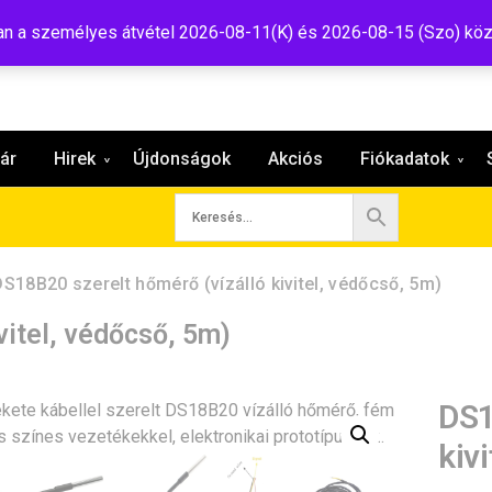
:shop@tavir.hu
 a személyes átvétel 2026-08-11(K) és 2026-08-15 (Szo) köz
ár
Hirek
Újdonságok
Akciós
Fiókadatok
DS18B20 szerelt hőmérő (vízálló kivitel, védőcső, 5m)
vitel, védőcső, 5m)
DS1
kiv