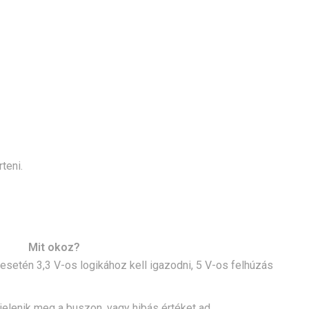
teni.
Mit okoz?
etén 3,3 V-os logikához kell igazodni, 5 V-os felhúzás
elenik meg a buszon, vagy hibás értéket ad.