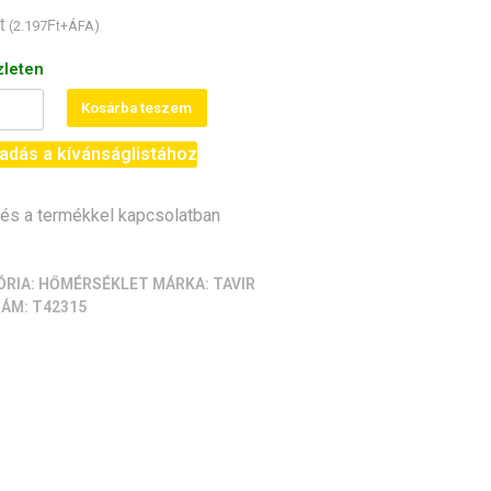
t
Ft
(
2.197
+ÁFA)
zleten
20
Kosárba teszem
ő
adás a kívánságlistához
ó
s a termékkel kapcsolatban
ő,
iség
ÓRIA:
HŐMÉRSÉKLET
MÁRKA:
TAVIR
ZÁM:
T42315