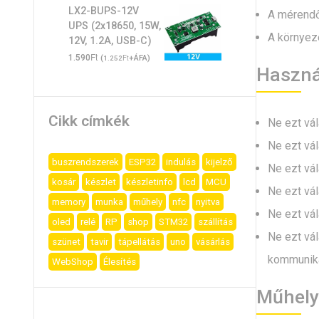
LX2-BUPS-12V
A mérendő
UPS (2x18650, 15W,
A környeze
12V, 1.2A, USB-C)
Ft
1.590
(
Ft
+ÁFA)
1.252
Használ
Cikk címkék
Ne ezt vál
Ne ezt vál
buszrendszerek
ESP32
indulás
kijelző
Ne ezt vál
kosár
készlet
készletinfo
lcd
MCU
Ne ezt vál
memory
munka
műhely
nfc
nyitva
Ne ezt vál
oled
relé
RP
shop
STM32
szállítás
Ne ezt vá
szünet
tavir
tápellátás
uno
vásárlás
kommuniká
WebShop
Élesítés
Műhely