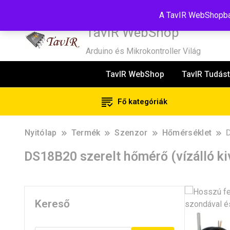
Tel:+36(20)99-23-781
Budapest, 1181, Szélmalom u. 13
E-Mail
A TavIR WebShopban
TavIR WebShop
Arduino és Mikrokontroller Világ
TavIR WebShop
TavIR Tudást
Fő kategóriák
Nyitólap
Termék
Szenzor
Hőmérséklet
DS18B20 szerelt hőmérő (vízálló ki
Kereső