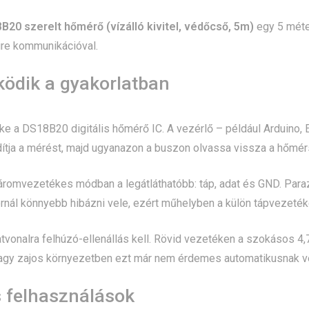
B20 szerelt hőmérő (vízálló kivitel, védőcső, 5m)
egy 5 méter
re kommunikációval.
ködik a gyakorlatban
ke a DS18B20 digitális hőmérő IC. A vezérlő – például Arduino
dítja a mérést, majd ugyanazon a buszon olvassa vissza a hőmér
romvezetékes módban a legátláthatóbb: táp, adat és GND. Paraz
nál könnyebb hibázni vele, ezért műhelyben a külön tápvezeték
tvonalra felhúzó-ellenállás kell. Rövid vezetéken a szokásos 4
agy zajos környezetben ezt már nem érdemes automatikusnak ve
s felhasználások