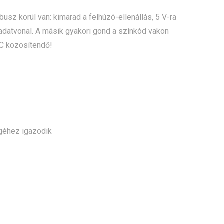
z körül van: kimarad a felhúzó-ellenállás, 5 V-ra
 adatvonal. A másik gyakori gond a színkód vakon
CC közösítendő!
géhez igazodik