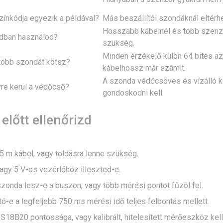
zínkódja egyezik a példával?
Más beszállítói szondáknál eltérhet
Hosszabb kábelnél és több szenzo
dban használod?
szükség.
Minden érzékelő külön 64 bites az
több szondát kötsz?
kábelhossz már számít.
A szonda védőcsöves és vízálló ki
re kerül a védőcső?
gondoskodni kell.
előtt ellenőrizd
5 m kábel, vagy toldásra lenne szükség.
agy 5 V-os vezérlőhöz illeszted-e.
zonda lesz-e a buszon, vagy több mérési pontot fűzöl fel.
ó-e a legfeljebb 750 ms mérési idő teljes felbontás mellett.
S18B20 pontossága, vagy kalibrált, hitelesített mérőeszköz kell