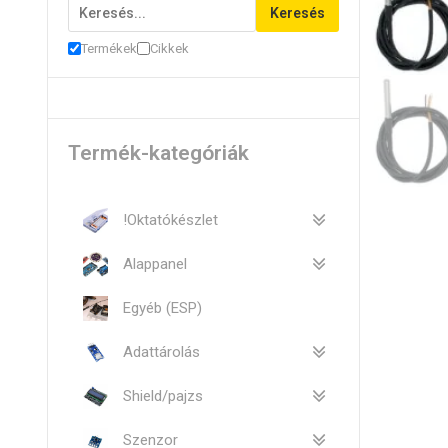
Keresés
Termékek
Cikkek
Termék-kategóriák
!Oktatókészlet
Alappanel
Egyéb (ESP)
Adattárolás
Shield/pajzs
Szenzor