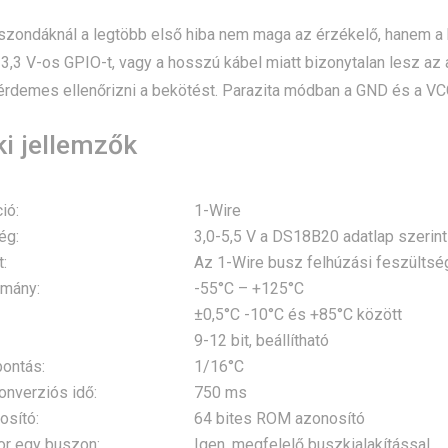
ondáknál a legtöbb első hiba nem maga az érzékelő, hanem a bus
 3,3 V-os GPIO-t, vagy a hosszú kábel miatt bizonytalan lesz az
érdemes ellenőrizni a bekötést. Parazita módban a GND és a V
i jellemzők
ió:
1-Wire
ég:
3,0-5,5 V a DS18B20 adatlap szerint
:
Az 1-Wire busz felhúzási feszültsé
omány:
-55°C – +125°C
±0,5°C -10°C és +85°C között
9-12 bit, beállítható
bontás:
1/16°C
onverziós idő:
750 ms
osító:
64 bites ROM azonosító
r egy buszon:
Igen, megfelelő buszkialakítással