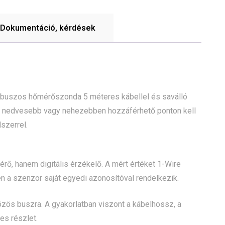
Dokumentáció, kérdések
e buszos hőmérőszonda 5 méteres kábellel és saválló
em nedvesebb vagy nehezebben hozzáférhető ponton kell
szerrel.
ő, hanem digitális érzékelő. A mért értéket 1-Wire
n a szenzor saját egyedi azonosítóval rendelkezik.
özös buszra. A gyakorlatban viszont a kábelhossz, a
es részlet.