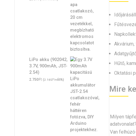
Időjárásá
Fűtésvezé
Napkollek
Akvárium, 
Adatgyűjtő
LiPo akku (902042,
Hűtő, kam
3.7V, 900mAh, JST-
2.54)
Oktatási p
Ft
2.750
(
Ft
+ÁFA)
2.165
Mire ke
Milyen tápf
adatvonalat
Van felhúzó-