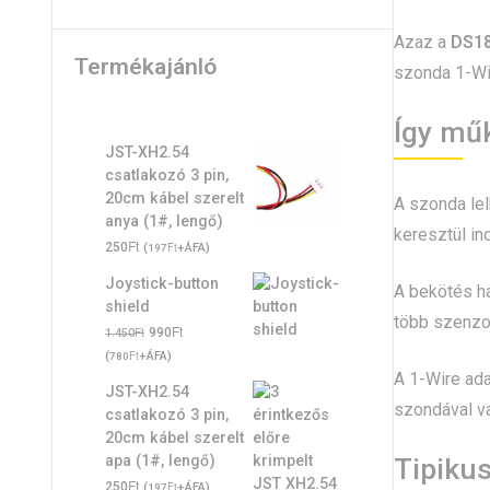
Azaz a
DS18
Termékajánló
szonda 1-Wi
Így mű
JST-XH2.54
csatlakozó 3 pin,
20cm kábel szerelt
A szonda lel
anya (1#, lengő)
keresztül in
Ft
250
(
Ft
+ÁFA)
197
Joystick-button
A bekötés há
shield
több szenzor
Original
Ft
Current
Ft
990
1.450
price
price
(
Ft
+ÁFA)
780
was:
is:
A 1-Wire ada
JST-XH2.54
1.450Ft.
990Ft.
szondával v
csatlakozó 3 pin,
20cm kábel szerelt
Tipiku
apa (1#, lengő)
Ft
250
(
Ft
+ÁFA)
197