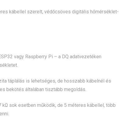
es kábellel szerelt, védőcsöves digitális hőmérséklet-
, ESP32 vagy Raspberry Pi – a DQ adatvezetéken
sékletet.
ita táplálás is lehetséges, de hosszabb kábelnél és
es bekötés általában tisztább megoldás.
,7 kΩ sok esetben működik, de 5 méteres kábellel, több
nni.