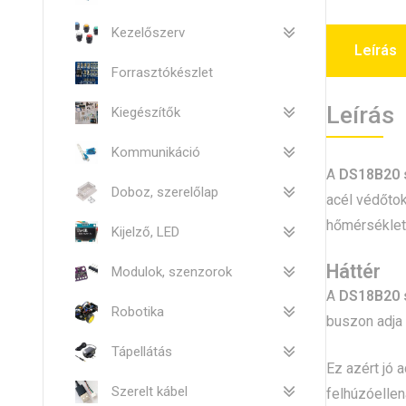
Kezelőszerv
Leírás
Forrasztókészlet
Leírás
Kiegészítők
Kommunikáció
A
DS18B20 s
Doboz, szerelőlap
acél védőto
hőmérséklet
Kijelző, LED
Háttér
Modulok, szenzorok
A
DS18B20 s
Robotika
buszon adja 
Tápellátás
Ez azért jó 
Szerelt kábel
felhúzóellen