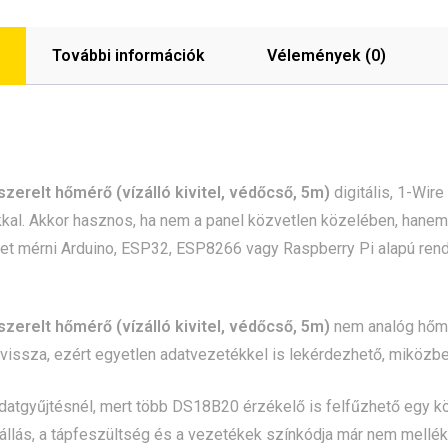
További információk
Vélemények (0)
zerelt hőmérő (vízálló kivitel, védőcső, 5m)
digitális, 1-Wir
kkal. Akkor hasznos, ha nem a panel közvetlen közelében, han
et mérni Arduino, ESP32, ESP8266 vagy Raspberry Pi alapú rend
zerelt hőmérő (vízálló kivitel, védőcső, 5m)
nem analóg hőmér
vissza, ezért egyetlen adatvezetékkel is lekérdezhető, miközbe
adatgyűjtésnél, mert több DS18B20 érzékelő is felfűzhető egy k
állás, a tápfeszültség és a vezetékek színkódja már nem mellék