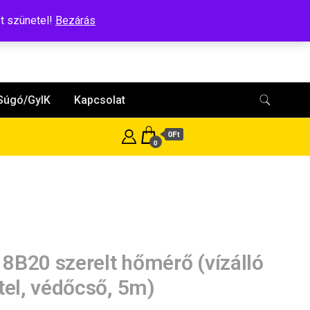
t szünetel!
Bezárás
Súgó/GyIK
Kapcsolat
0Ft
0
8B20 szerelt hőmérő (vízálló
itel, védőcső, 5m)