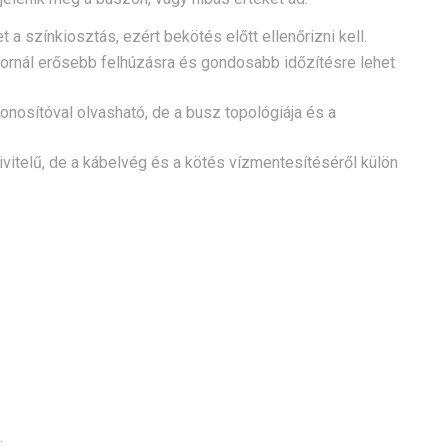
 a színkiosztás, ezért bekötés előtt ellenőrizni kell.
rnál erősebb felhúzásra és gondosabb időzítésre lehet
onosítóval olvasható, de a busz topológiája és a
vitelű, de a kábelvég és a kötés vízmentesítéséről külön
.