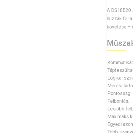
A DS18B20 sz
húzzák fel a
követése – 
Műszak
Kommunikác
Tápfeszülts
Logikai szint
Mérési tart
Pontosság:
Felbontás:
Legjobb fel
Maximális k
Egyedi azon
Több szenzo