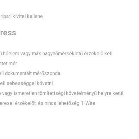
ari kivitel kellene.
eress
pusú hőelem vagy más nagyhőmérsékletű érzékelő kell.
tet mér.
kell dokumentált mérőszonda.
eli sebességgel követni.
e vagy ismeretlen tömítettségi követelményű helyre kerül.
eresel érzékelőt, és nincs lehetőség 1-Wire