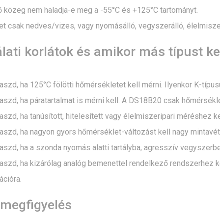
 közeg nem haladja-e meg a -55°C és +125°C tartományt.
t csak nedves/vizes, vagy nyomásálló, vegyszerálló, élelmiszerip
ati korlátok és amikor más típust k
aszd, ha 125°C fölötti hőmérsékletet kell mérni. Ilyenkor K-tí
aszd, ha páratartalmat is mérni kell. A DS18B20 csak hőmérsékle
aszd, ha tanúsított, hitelesített vagy élelmiszeripari méréshez 
aszd, ha nagyon gyors hőmérséklet-változást kell nagy mintavét
aszd, ha a szonda nyomás alatti tartályba, agresszív vegyszerb
laszd, ha kizárólag analóg bemenettel rendelkező rendszerhez k
cióra.
megfigyelés