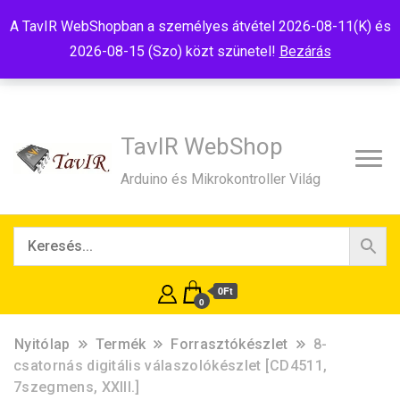
Tel:+36(20)99-23-781
Budapest, 1181, Szélmalom u. 13
A TavIR WebShopban a személyes átvétel 2026-08-11(K) és
E-Mail:shop@tavir.hu
2026-08-15 (Szo) közt szünetel!
Bezárás
TavIR WebShop
Arduino és Mikrokontroller Világ
0Ft
0
Nyitólap
Termék
Forrasztókészlet
8-
csatornás digitális válaszolókészlet [CD4511,
7szegmens, XXIII.]