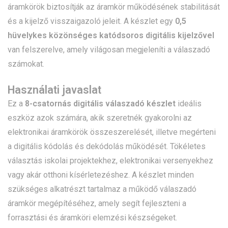
áramkörök biztosítják az áramkör működésének stabilitását
és a kijelző visszaigazoló jeleit. A készlet egy
0,5
hüvelykes közönséges katódsoros digitális kijelzővel
van felszerelve, amely világosan megjeleníti a válaszadó
számokat.
Használati javaslat
Ez a
8-csatornás digitális válaszadó készlet
ideális
eszköz azok számára, akik szeretnék gyakorolni az
elektronikai áramkörök összeszerelését, illetve megérteni
a digitális kódolás és dekódolás működését. Tökéletes
választás iskolai projektekhez, elektronikai versenyekhez
vagy akár otthoni kísérletezéshez. A készlet minden
szükséges alkatrészt tartalmaz a működő válaszadó
áramkör megépítéséhez, amely segít fejleszteni a
forrasztási és áramköri elemzési készségeket.