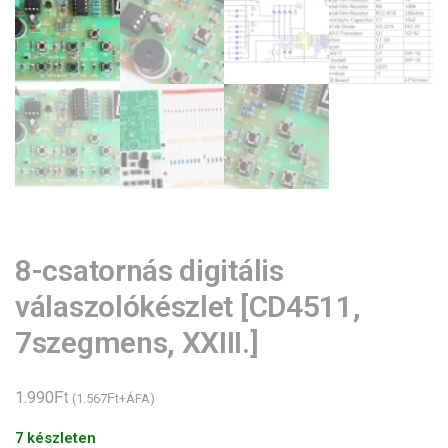
8-csatornás digitális
válaszolókészlet [CD4511,
7szegmens, XXIII.]
Ft
1.990
Ft
(
1.567
+ÁFA)
7 készleten