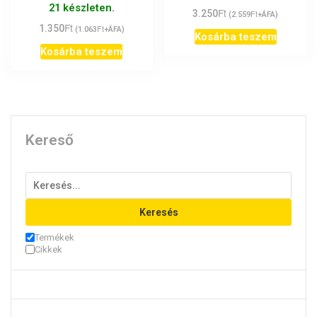
21 készleten.
Ft
3.250
Ft
(
2.559
+ÁFA)
Ft
1.350
Ft
(
1.063
+ÁFA)
Kosárba teszem
Kosárba teszem
Kereső
Keresés
Termékek
Cikkek