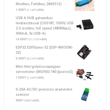
Modbus, Fieldbus, DMX512)
Ft
1.450
(
Ft
+ÁFA)
1.142
USB A HUB galvanikus
leválasztással (CH318T, 1500V, USB
2.0 izolátor, full speed (480Mbps),
400mA, 3x USB-A)
Ft
14.950
(
Ft
+ÁFA)
11.772
ESP32 ESPDuino-32 (ESP-WROOM-
32)
Ft
5.350
(
Ft
+ÁFA)
4.213
Mini fém/golyóscsapágyas
servomotor (MG90S/180 [pozíció])
Ft
1.550
(
Ft
+ÁFA)
1.220
0-20A AC/DC precíziós árammérő
szenzor
Ft
990
(
Ft
+ÁFA)
780