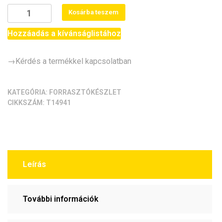
8-
Kosárba teszem
csatornás
digitális
Hozzáadás a kívánságlistához
válaszolókészlet
[CD4511,
→Kérdés a termékkel kapcsolatban
7szegmens,
XXIII.]
mennyiség
KATEGÓRIA:
FORRASZTÓKÉSZLET
CIKKSZÁM:
T14941
Leírás
További információk