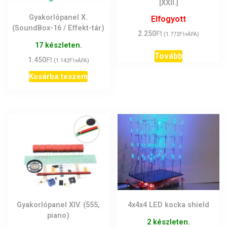
[XXII.]
Gyakorlópanel X.
Elfogyott
(SoundBox-16 / Effekt-tár)
Ft
2.250
Ft
(
1.772
+ÁFA)
17 készleten.
Tovább
Ft
1.450
Ft
(
1.142
+ÁFA)
Kosárba teszem
Gyakorlópanel XIV. (555,
4x4x4 LED kocka shield
piano)
2 készleten.