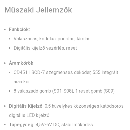
Műszaki Jellemzők
Funkciók:
Válaszadás, kódolás, prioritás, tárolás
Digitális kijelző vezérlés, reset
Áramkörök:
CD4511 BCD-7 szegmenses dekóder, 555 integrált
áramkör
8 válaszadó gomb (S01-S08), 1 reset gomb (S09)
Digitális Kijelző:
0,5 hüvelykes közönséges katódsoros
digitális LED kijelző
Tápegység:
4,5V-6V DC, stabil működés