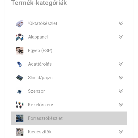
Termék-kategóriák
!Oktatókészlet
Alappanel
Egyéb (ESP)
Adattárolás
Shield/pajzs
Szenzor
Kezelőszerv
Forrasztókészlet
Kiegészítők