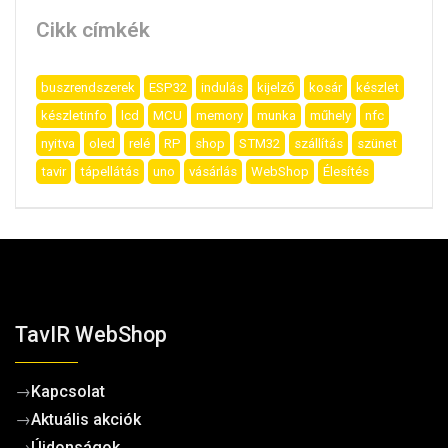
Cikk címkék
buszrendszerek
ESP32
indulás
kijelző
kosár
készlet
készletinfo
lcd
MCU
memory
munka
műhely
nfc
nyitva
oled
relé
RP
shop
STM32
szállítás
szünet
tavir
tápellátás
uno
vásárlás
WebShop
Élesítés
TavIR WebShop
→
Kapcsolat
→
Aktuális akciók
→
Újdonságok