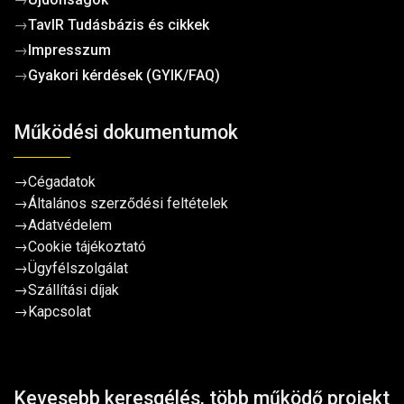
→
TavIR Tudásbázis és cikkek
→
Impresszum
→
Gyakori kérdések (GYIK/FAQ)
Működési dokumentumok
→
Cégadatok
→
Általános szerződési feltételek
→
Adatvédelem
→
Cookie tájékoztató
→
Ügyfélszolgálat
→
Szállítási díjak
→
Kapcsolat
Kevesebb keresgélés, több működő projekt