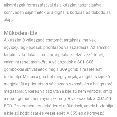
alkatrészek forrasztásával és a készlet használatával
könnyedén sajátíthatók el a digitális kódolás és dekódolás
alapjai.
Működési Elv
A készlet 8 válaszadó csatornát tartalmaz, melyek
egyidejűleg képesek prioritásos válaszadásra. Az áramkör
tartalmaz kódolási, tárolási, digitális kijelző vezérlését,
valamint reset áramkört. A válaszadók a
S01-S08
gombokkal aktiválhatók, míg a
S09
gomb a resetelést
biztosítja. Miután a gombot megnyomják, a digitális kijelző
megjeleníti a prioritásos válaszadó számát, és a hangszóró
megszólal. Sikeres válasz után a kijelző nem változik, amíg
a reset gombot nem nyomják meg. A válaszadók a
CD4511
BCD-7 szegmenses dekóderrel működnek, amely biztosítja
a kijelző kódolását és vezérlését. A 555 és a környező