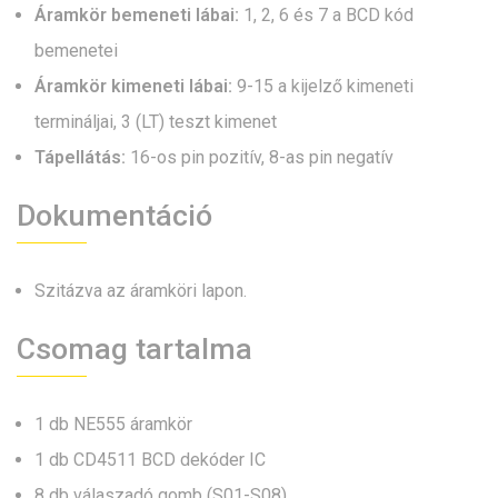
Áramkör bemeneti lábai:
1, 2, 6 és 7 a BCD kód
bemenetei
Áramkör kimeneti lábai:
9-15 a kijelző kimeneti
termináljai, 3 (LT) teszt kimenet
Tápellátás:
16-os pin pozitív, 8-as pin negatív
Dokumentáció
Szitázva az áramköri lapon.
Csomag tartalma
1 db NE555 áramkör
1 db CD4511 BCD dekóder IC
8 db válaszadó gomb (S01-S08)