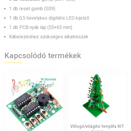
1 db reset gomb (S09)
1 db 0,5 hüvelykes digitális LED kijelző
1 db PCB nyák lap (55×65 mm)
Kábelezéshez szükséges alkatrészek
Kapcsolódó termékek
Villogó/világító fenyőfa KIT