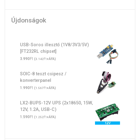
Újdonságok
USB-Soros illesztő (1V8/3V3/5V)
[FT232RL chipset]
Ft
3.990
(
Ft
+ÁFA)
3.142
SOIC-8 teszt csipesz /
konverterpanel
Ft
1.990
(
Ft
+ÁFA)
1.567
LX2-BUPS-12V UPS (2x18650, 15W,
12V, 1.2A, USB-C)
Ft
1.590
(
Ft
+ÁFA)
1.252