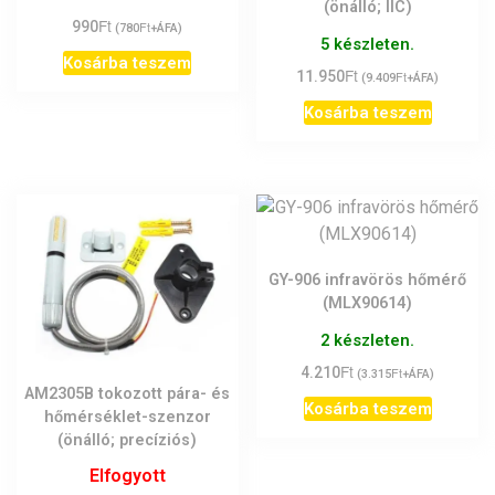
(önálló; IIC)
Ft
990
Ft
(
780
+ÁFA)
5 készleten.
Kosárba teszem
Ft
11.950
Ft
(
9.409
+ÁFA)
Kosárba teszem
GY-906 infravörös hőmérő
(MLX90614)
2 készleten.
Ft
4.210
Ft
(
3.315
+ÁFA)
AM2305B tokozott pára- és
Kosárba teszem
hőmérséklet-szenzor
(önálló; precíziós)
Elfogyott