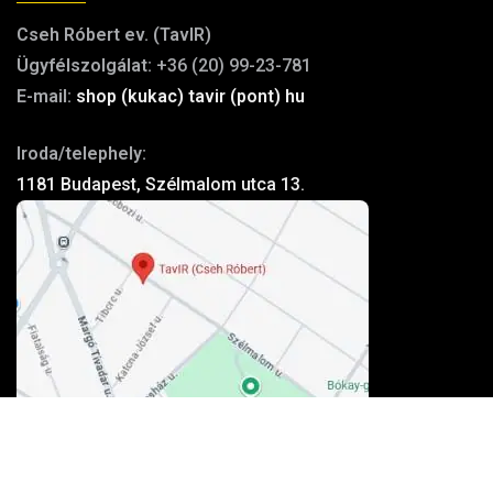
Cseh Róbert ev. (TavIR)
Ügyfélszolgálat:
+36 (20) 99-23-781
E-mail:
shop (kukac) tavir (pont) hu
Iroda/telephely:
1181 Budapest, Szélmalom utca 13.
Tovább