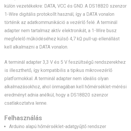
külön vezetékekre: DATA, VCC és GND. A DS18B20 szenzor
1-Wire digitális protokollt használ, így a DATA vonalon
történik az adatkommunikáció a vezérlő felé. A terminál
adapter nem tartalmaz aktív elektronikát, a 1-Wire busz
megfelelő működéséhez külső 4,7 kΩ pull-up ellenállást
kell alkalmazni a DATA vonalon.
A terminál adapter 3,3 V és 5 V feszültségű rendszerekhez
is illeszthető, így kompatibilis a tipikus mikrovezérlő
platformokkal. A terminál adapter nem ideális olyan
alkalmazásokhoz, ahol önmagában kell hőmérséklet-mérési
eredményt adnia anélkül, hogy a DS18B20 szenzor
csatlakoztatva lenne.
Felhasználás
Arduino alapú hőmérséklet-adatgyűjtő rendszer