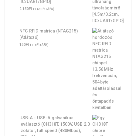
IIC/UART/GPIO]
Ft
2.150
(
Ft
+ÁFA)
1.693
NFC RFID matrica (NTAG215)
[Átlátszó]
Ft
150
(
Ft
+ÁFA)
118
USB-A - USB-A galvanikus
leválasztó (CH318T, 1500V, USB 2.0
izolátor, full speed (480Mbps),