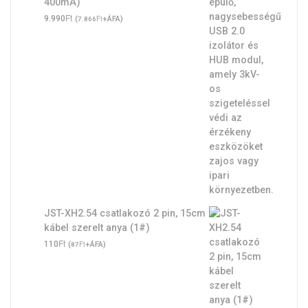
400mA)
Ft
9.990
(
Ft
+ÁFA)
7.866
JST-XH2.54 csatlakozó 2 pin, 15cm
kábel szerelt anya (1#)
Ft
110
(
Ft
+ÁFA)
87