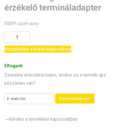
érzékelő termináladapter
Ft
550
Ft
(
433
+ÁFA)
DS18B20
digitális
hőmérséklet-
Hozzáadás a kívánságlistához
érzékelő
termináladapter
Elfogyott
mennyiség
Szeretne értesítést kapni, amikor ez a termék újra
készleten van?
Értesítést kérek1
→Kérdés a termékkel kapcsolatban