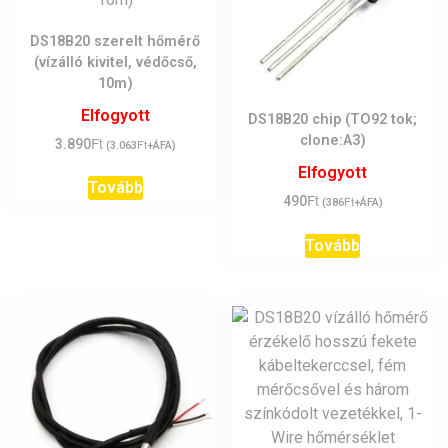
DS18B20 szerelt hőmérő
(vízálló kivitel, védőcső,
10m)
Elfogyott
DS18B20 chip (TO92 tok;
clone:A3)
Ft
3.890
Ft
(
3.063
+ÁFA)
Elfogyott
Tovább
Ft
490
Ft
(
386
+ÁFA)
Tovább