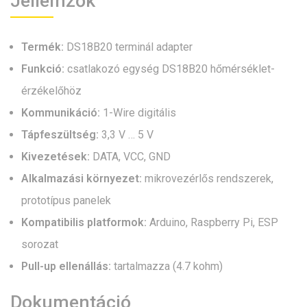
Jellemzők
Termék:
DS18B20 terminál adapter
Funkció:
csatlakozó egység DS18B20 hőmérséklet-
érzékelőhöz
Kommunikáció:
1-Wire digitális
Tápfeszültség:
3,3 V … 5 V
Kivezetések:
DATA, VCC, GND
Alkalmazási környezet:
mikrovezérlős rendszerek,
prototípus panelek
Kompatibilis platformok:
Arduino, Raspberry Pi, ESP
sorozat
Pull-up ellenállás:
tartalmazza (4.7 kohm)
Dokumentáció