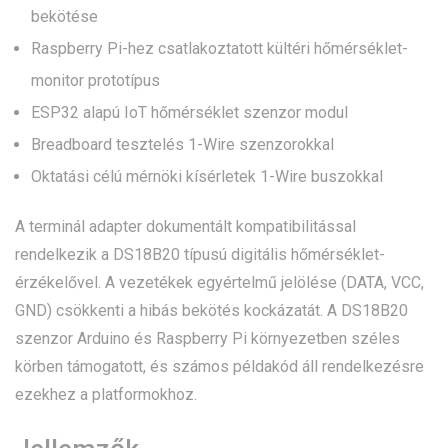
bekötése
Raspberry Pi-hez csatlakoztatott kültéri hőmérséklet-
monitor prototípus
ESP32 alapú IoT hőmérséklet szenzor modul
Breadboard tesztelés 1-Wire szenzorokkal
Oktatási célú mérnöki kísérletek 1-Wire buszokkal
A terminál adapter dokumentált kompatibilitással
rendelkezik a DS18B20 típusú digitális hőmérséklet-
érzékelővel. A vezetékek egyértelmű jelölése (DATA, VCC,
GND) csökkenti a hibás bekötés kockázatát. A DS18B20
szenzor Arduino és Raspberry Pi környezetben széles
körben támogatott, és számos példakód áll rendelkezésre
ezekhez a platformokhoz.