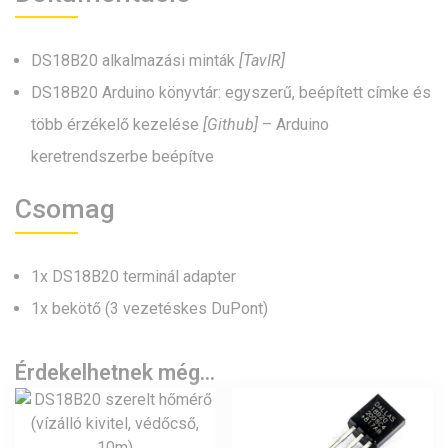
DS18B20 alkalmazási minták
[TavIR]
DS18B20 Arduino könyvtár: egyszerű, beépített címke és
több érzékelő kezelése
[Github]
– Arduino
keretrendszerbe beépítve
Csomag
1x DS18B20 terminál adapter
1x bekötő (3 vezetéskes DuPont)
Érdekelhetnek még…