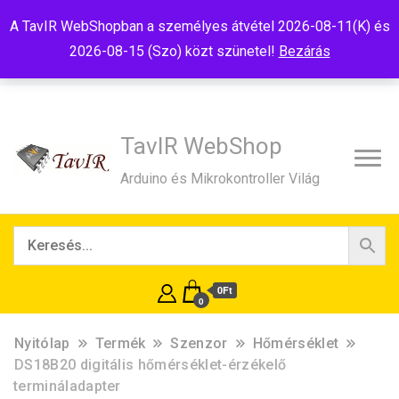
Tel:+36(20)99-23-781
Budapest, 1181, Szélmalom u. 13
A TavIR WebShopban a személyes átvétel 2026-08-11(K) és
E-Mail:shop@tavir.hu
2026-08-15 (Szo) közt szünetel!
Bezárás
TavIR WebShop
Arduino és Mikrokontroller Világ
0Ft
0
Nyitólap
Termék
Szenzor
Hőmérséklet
DS18B20 digitális hőmérséklet-érzékelő
termináladapter