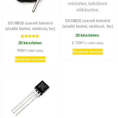
DS18B20 szerelt hőmérő
DS18B20 szerelt hőmérő
(vízálló kivitel, védőcső, 3m)
(vízálló kivitel, védőcső,1m)
20 készleten.
Értékelés:
Ft
20 készleten.
2.150
Ft
(
1.693
+ÁFA)
5.00
/ 5
Ft
990
Ft
Kosárba teszem
(
780
+ÁFA)
Kosárba teszem