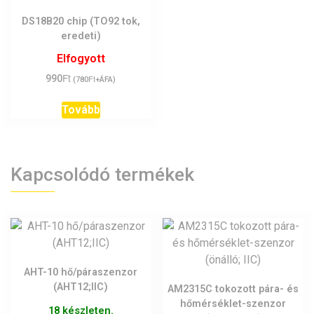
DS18B20 chip (TO92 tok,
eredeti)
Elfogyott
Ft
990
Ft
(
780
+ÁFA)
Tovább
Kapcsolódó termékek
AHT-10 hő/páraszenzor
(AHT12;IIC)
AM2315C tokozott pára- és
hőmérséklet-szenzor
18 készleten.