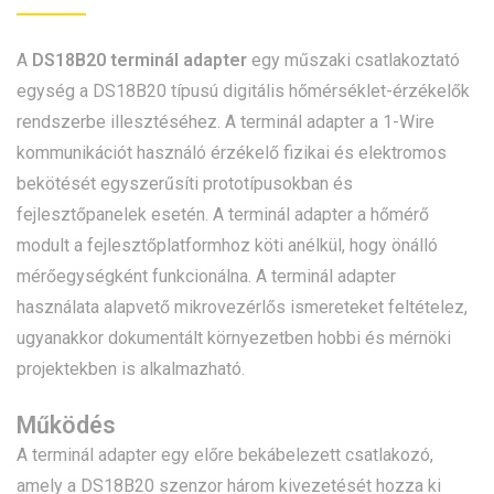
A
DS18B20 terminál adapter
egy műszaki csatlakoztató
egység a DS18B20 típusú digitális hőmérséklet-érzékelők
rendszerbe illesztéséhez. A terminál adapter a 1-Wire
kommunikációt használó érzékelő fizikai és elektromos
bekötését egyszerűsíti prototípusokban és
fejlesztőpanelek esetén. A terminál adapter a hőmérő
modult a fejlesztőplatformhoz köti anélkül, hogy önálló
mérőegységként funkcionálna. A terminál adapter
használata alapvető mikrovezérlős ismereteket feltételez,
ugyanakkor dokumentált környezetben hobbi és mérnöki
projektekben is alkalmazható.
Működés
A terminál adapter egy előre bekábelezett csatlakozó,
amely a DS18B20 szenzor három kivezetését hozza ki