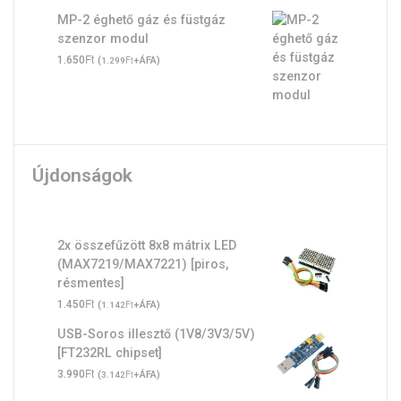
MP-2 éghető gáz és füstgáz
szenzor modul
Ft
1.650
(
Ft
+ÁFA)
1.299
Újdonságok
2x összefűzött 8x8 mátrix LED
(MAX7219/MAX7221) [piros,
résmentes]
Ft
1.450
(
Ft
+ÁFA)
1.142
USB-Soros illesztő (1V8/3V3/5V)
[FT232RL chipset]
Ft
3.990
(
Ft
+ÁFA)
3.142