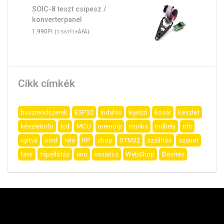
SOIC-8 teszt csipesz /
konverterpanel
Ft
1.990
(
Ft
+ÁFA)
1.567
Cikk címkék
buszrendszerek
ESP32
indulás
kijelző
kosár
készlet
készletinfo
lcd
MCU
memory
munka
műhely
nfc
nyitva
oled
relé
RP
shop
STM32
szállítás
szünet
tavir
tápellátás
uno
vásárlás
WebShop
Élesítés