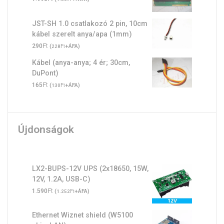
JST-SH 1.0 csatlakozó 2 pin, 10cm
kábel szerelt anya/apa (1mm)
Ft
290
(
Ft
+ÁFA)
228
Kábel (anya-anya; 4 ér; 30cm,
DuPont)
Ft
165
(
Ft
+ÁFA)
130
Újdonságok
LX2-BUPS-12V UPS (2x18650, 15W,
12V, 1.2A, USB-C)
Ft
1.590
(
Ft
+ÁFA)
1.252
Ethernet Wiznet shield (W5100