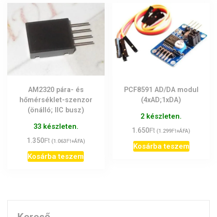
AM2320 pára- és
PCF8591 AD/DA modul
hőmérséklet-szenzor
(4xAD;1xDA)
(önálló; IIC busz)
2 készleten.
33 készleten.
Ft
1.650
Ft
(
1.299
+ÁFA)
Ft
1.350
Ft
(
1.063
+ÁFA)
Kosárba teszem
Kosárba teszem