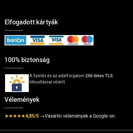
Elfogadott kártyák
100% biztonság
A fizetés és az adatforgalom
256-bites TLS
titkosítással védett.
Vélemények
★★★★★
4,85/5
→Vásárlói vélemények a Google-on