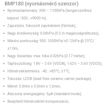
BMP180 (nyomásmérő szenzor)
Nyomástartomány: 300 – 1100hPa (tengerszinthez
képest -500…+9000 m),
Zajszűrés: fokozott zajvédelem (fémtok),
Nagy érzékenység: 0.06hPa (0.5 m magasságváltozás),
Mérési pontosság: 950..1050hPa/±0.12hPa @ 25°C/
±1.0m,
Nagy linearitás: max. hiba 0.02hPa (0.17 méter),
Tápfeszültség: 1.8V – 3.6V (VDDA), 1.62V – 3.6V (VDDD),
Hőmérsékletmérés: -40…+85°C, ±1°C,
Tokozás: LCC8 (lead-free ceramic carrier package),
Méret: 5.0mm x 5.0mm x 1.2mm,
Alacsony energiaigény: 5µA (standard mode),
Beépített hőmérséklet-kompenzáció,