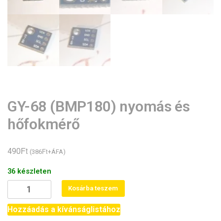
GY-68 (BMP180) nyomás és
hőfokmérő
Ft
490
Ft
(
386
+ÁFA)
36 készleten
GY-
Kosárba teszem
68
(BMP180)
Hozzáadás a kívánságlistához
nyomás