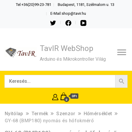
Tel:+36(20)99-23-781
Budapest, 1181, Szélmalom u. 13
E-Mail:shop@tavir.hu
TavIR WebShop
Arduino és Mikrokontroller Világ
0Ft
0
Nyitólap
Termék
Szenzor
Hőmérséklet
GY-68 (BMP180) nyomás és hőfokmérő