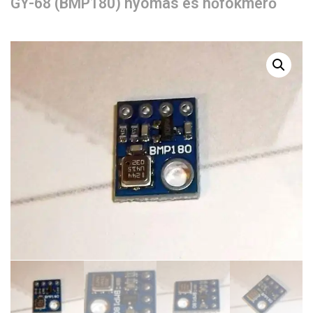
GY-68 (BMP180) nyomás és hőfokmérő