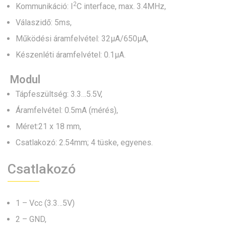
2
Kommunikáció: I
C interface, max. 3.4MHz,
Válaszidő: 5ms,
Működési áramfelvétel: 32µA/650µA,
Készenléti áramfelvétel: 0.1µA.
Modul
Tápfeszültség: 3.3…5.5V,
Áramfelvétel: 0.5mA (mérés),
Méret:21 x 18 mm,
Csatlakozó: 2.54mm; 4 tüske, egyenes.
Csatlakozó
1 – Vcc (3.3…5V)
2 – GND,