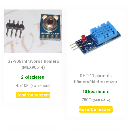
GY-906 infravörös hőmérő
(MLX90614)
DHT-11 pára- és
2 készleten.
hőmérséklet-szenzor
Ft
4.210
Ft
(
3.315
+ÁFA)
10 készleten.
Kosárba teszem
Ft
780
Ft
(
614
+ÁFA)
Kosárba teszem