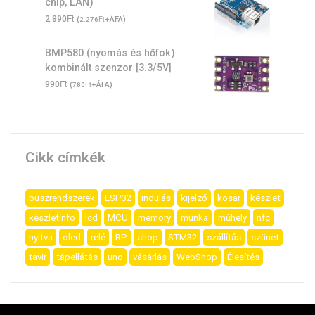
chip, LAN)
Ft
2.890
(
Ft
+ÁFA)
2.276
BMP580 (nyomás és hőfok)
kombinált szenzor [3.3/5V]
Ft
990
(
Ft
+ÁFA)
780
Cikk címkék
buszrendszerek
ESP32
indulás
kijelző
kosár
készlet
készletinfo
lcd
MCU
memory
munka
műhely
nfc
nyitva
oled
relé
RP
shop
STM32
szállítás
szünet
tavir
tápellátás
uno
vásárlás
WebShop
Élesítés