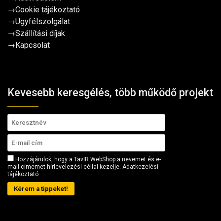
→
Cookie tájékoztató
→
Ügyfélszolgálat
→
Szállítási díjak
→
Kapcsolat
Kevesebb keresgélés, több működő projekt
Hozzájárulok, hogy a TavIR WebShop a nevemet és e-
mail címemet hírlevelezési céllal kezelje.
Adatkezelési
tájékoztató
Kérem a tippeket!