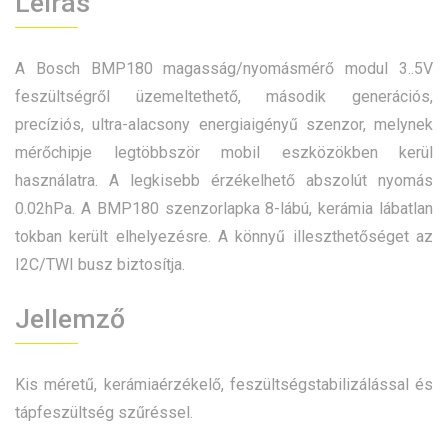
Leírás
A Bosch BMP180 magasság/nyomásmérő modul 3..5V
feszültségről üzemeltethető, második generációs,
precíziós, ultra-alacsony energiaigényű szenzor, melynek
mérőchipje legtöbbször mobil eszközökben kerül
használatra. A legkisebb érzékelhető abszolút nyomás
0.02hPa. A BMP180 szenzorlapka 8-lábú, kerámia lábatlan
tokban került elhelyezésre. A könnyű illeszthetőséget az
I2C/TWI busz biztosítja.
Jellemző
Kis méretű, kerámiaérzékelő, feszültségstabilizálással és
tápfeszültség szűréssel.