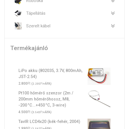
Robotika
Tápellátás
Szerelt kábel
Termékajánló
LiPo akku (802035, 3.7V, 800mAh,
JST-2.54)
Ft
2.800
(
Ft
+ÁFA)
2.205
Pt100 hőmérő szenzor (2m /
200mm hőmérőhossz, M8,
-200 °C...+450 °C, 3-wire)
Ft
4.500
(
Ft
+ÁFA)
3.543
TavIR LCD4x20 (kék-fehér, 2004)
Ft
1.990
(
Ft
+ÁFA)
1.567