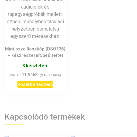
Mini oszcilloszkóp (DSO138)
– készreszerelt/beültettet
3 készleten.
Ft
11.945
Ft
(
9.406
+ÁFA)
MIN. ÁR:
Kosárba teszem
Kapcsolódó termékek