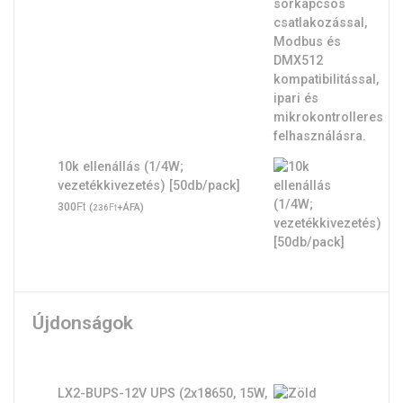
10k ellenállás (1/4W;
vezetékkivezetés) [50db/pack]
Ft
300
(
Ft
+ÁFA)
236
Újdonságok
LX2-BUPS-12V UPS (2x18650, 15W,