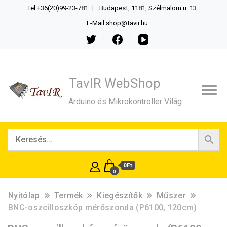
Tel:+36(20)99-23-781
Budapest, 1181, Szélmalom u. 13
E-Mail:shop@tavir.hu
TavIR WebShop
Arduino és Mikrokontroller Világ
0Ft
0
Nyitólap
Termék
Kiegészítők
Műszer
BNC-oszcilloszkóp mérőszonda (P6100, 120cm)