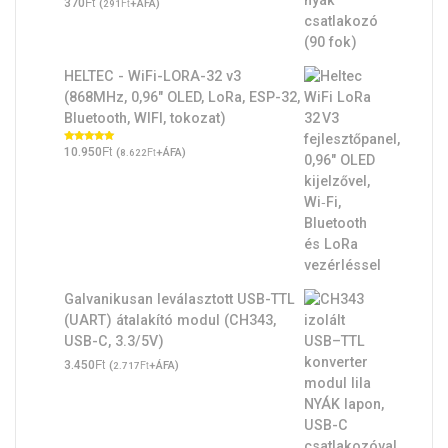
Ft
370
(
Ft
+ÁFA)
291
HELTEC - WiFi-LORA-32 v3
(868MHz, 0,96" OLED, LoRa, ESP-32,
Bluetooth, WIFI, tokozat)
Ft
Értékelés:
10.950
(
Ft
+ÁFA)
8.622
5.00
/ 5
Galvanikusan leválasztott USB-TTL
(UART) átalakító modul (CH343,
USB-C, 3.3/5V)
Ft
3.450
(
Ft
+ÁFA)
2.717