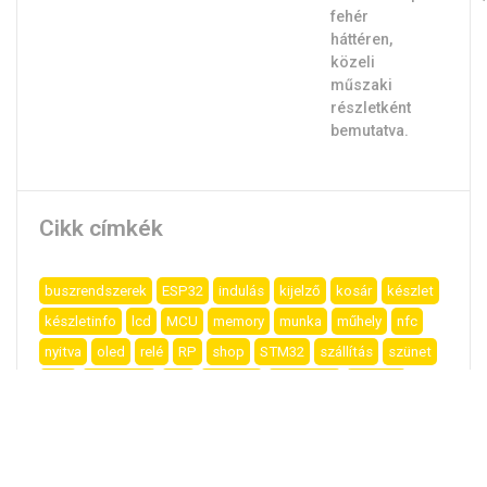
Cikk címkék
buszrendszerek
ESP32
indulás
kijelző
kosár
készlet
készletinfo
lcd
MCU
memory
munka
műhely
nfc
nyitva
oled
relé
RP
shop
STM32
szállítás
szünet
tavir
tápellátás
uno
vásárlás
WebShop
Élesítés
Kosárba teszem