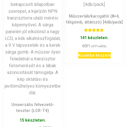
Műszerláb/karcgátló (8×4,
félgömb, átlátszó) [4db/pack]
Értékelés:
141 készleten.
5.00
/ 5
Ft
60
Ft
(
47
+ÁFA)
Kosárba teszem
Univerzális félvezető-
teszter (LCR-T4)
15 készleten.