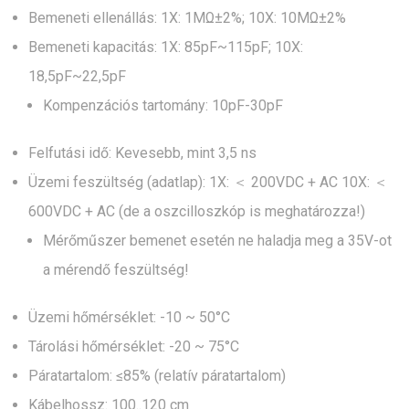
Bemeneti ellenállás: 1X: 1MΩ±2%; 10X: 10MΩ±2%
Bemeneti kapacitás: 1X: 85pF~115pF; 10X:
18,5pF~22,5pF
Kompenzációs tartomány: 10pF-30pF
Felfutási idő: Kevesebb, mint 3,5 ns
Üzemi feszültség (adatlap): 1X: ＜ 200VDC + AC 10X: ＜
600VDC + AC (de a oszcilloszkóp is meghatározza!)
Mérőműszer bemenet esetén ne haladja meg a 35V-ot
a mérendő feszültség!
Üzemi hőmérséklet: -10 ~ 50°C
Tárolási hőmérséklet: -20 ~ 75°C
Páratartalom: ≤85% (relatív páratartalom)
Kábelhossz: 100..120 cm