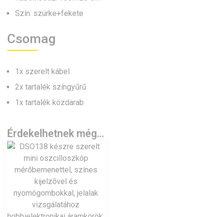
Szín: szürke+fekete
Csomag
1x szerelt kábel
2x tartalék színgyűrű
1x tartalék közdarab
Érdekelhetnek még…