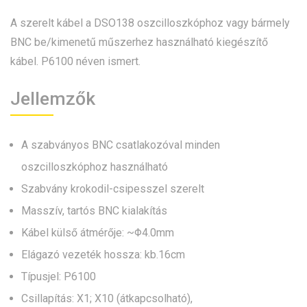
A szerelt kábel a DSO138 oszcilloszkóphoz vagy bármely
BNC be/kimenetű műszerhez használható kiegészítő
kábel. P6100 néven ismert.
Jellemzők
A szabványos BNC csatlakozóval minden
oszcilloszkóphoz használható
Szabvány krokodil-csipesszel szerelt
Masszív, tartós BNC kialakítás
Kábel külső átmérője: ~Φ4.0mm
Elágazó vezeték hossza: kb.16cm
Típusjel: P6100
Csillapítás: X1; X10 (átkapcsolható),