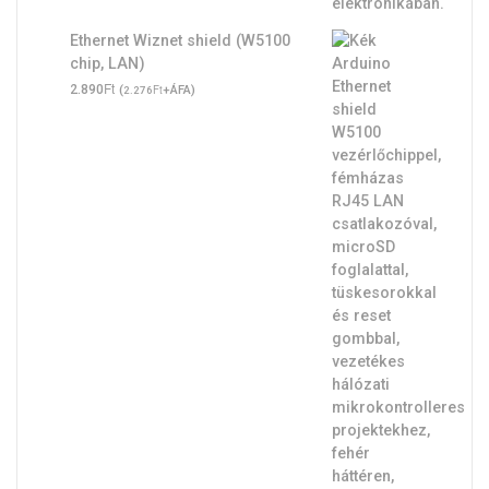
Ethernet Wiznet shield (W5100
chip, LAN)
Ft
2.890
(
Ft
+ÁFA)
2.276