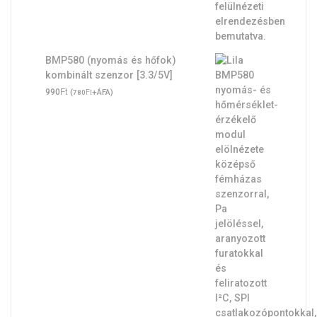
BMP580 (nyomás és hőfok)
kombinált szenzor [3.3/5V]
Ft
990
(
Ft
+ÁFA)
780