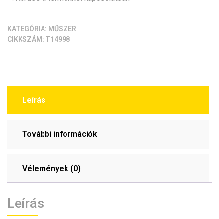
mennyiség
KATEGÓRIA:
MŰSZER
CIKKSZÁM:
T14998
Leírás
További információk
Vélemények (0)
Leírás