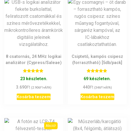
8 csatornás, 24 MHz logikai
Csiptető, kampós csipesz
analizátor (Cypress/Saleae)
(forrasztható) [5db/pack]
Értékelés:
Értékelés:
23 készleten.
69 készleten.
5.00
5.00
/ 5
/ 5
Ft
Ft
3.690
Ft
440
Ft
(
2.906
+ÁFA)
(
346
+ÁFA)
Kosárba teszem
Kosárba teszem
Akció!