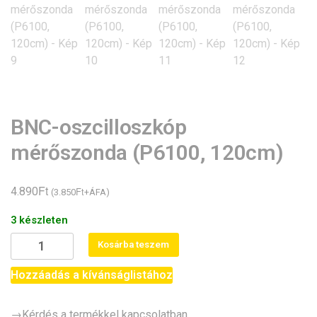
BNC-oszcilloszkóp
mérőszonda (P6100, 120cm)
Ft
4.890
Ft
(
3.850
+ÁFA)
3 készleten
BNC-
Kosárba teszem
oszcilloszkóp
mérőszonda
Hozzáadás a kívánságlistához
(P6100,
120cm)
→Kérdés a termékkel kapcsolatban