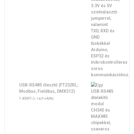
USB-RS485 illesztő (FT232RL;
Modbus, Fieldbus, DMX512)
Ft
1.450
(
Ft
+ÁFA)
1.142