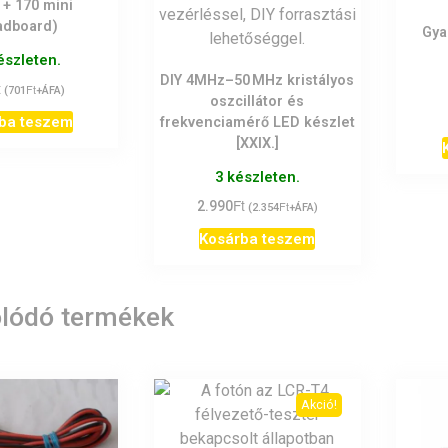
 + 170 mini
adboard)
Gya
észleten.
DIY 4MHz–50 MHz kristályos
t
Ft
(
701
+ÁFA)
oszcillátor és
ba teszem
frekvenciamérő LED készlet
[XXIX.]
3 készleten.
Ft
2.990
Ft
(
2.354
+ÁFA)
Kosárba teszem
lódó termékek
Akció!