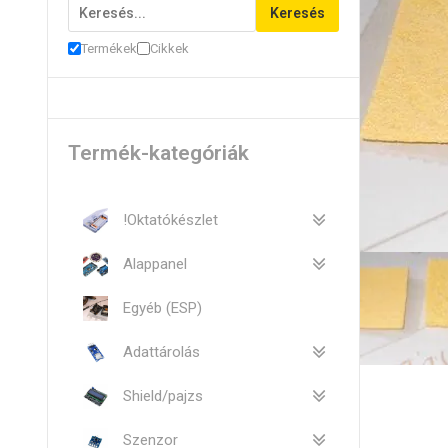
Keresés
Termékek
Cikkek
Termék-kategóriák
!Oktatókészlet
Alappanel
Egyéb (ESP)
Adattárolás
Shield/pajzs
Szenzor