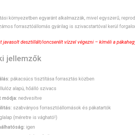
atási környezetben egyaránt alkalmazzák, mivel egyszerű, reprodu
zámos forrasztóállomás gyárilag is szivacstartóval kerül forgalo
 javasolt desztillált/ioncserélt vízzel végezni – kíméli a pákaheg
i jellemzők
lás:
pákacsúcs tisztítása forrasztás közben
lulóz alapú, hőálló szivacs
t módja:
nedvesítve
litás:
szabványos forrasztóállomások és pákatartók
glalap (méretre is vágható!)
nálhatóság:
igen