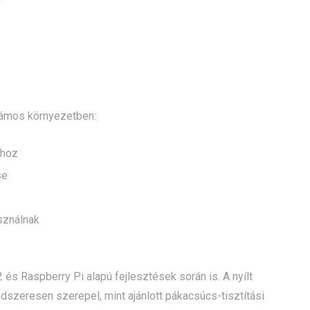
zámos környezetben:
ához
se
sználnak
és Raspberry Pi alapú fejlesztések során is. A nyílt
szeresen szerepel, mint ajánlott pákacsúcs-tisztítási