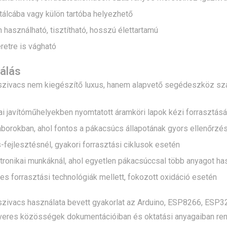
tálcába vagy külön tartóba helyezhető
 használható, tisztítható, hosszú élettartamú
retre is vágható
álás
 szivacs nem kiegészítő luxus, hanem alapvető segédeszköz s
ai javítóműhelyekben nyomtatott áramköri lapok kézi forrasztás
aborokban, ahol fontos a pákacsúcs állapotának gyors ellenőrzé
-fejlesztésnél, gyakori forrasztási ciklusok esetén
tronikai munkáknál, ahol egyetlen pákacsúccsal több anyagot ha
 forrasztási technológiák mellett, fokozott oxidáció esetén
szivacs használata bevett gyakorlat az Arduino, ESP8266, ESP32 
veres közösségek dokumentációiban és oktatási anyagaiban rend