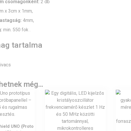
m csomagonként:
2 db
m x 3cm x 1mm,
astagság:
4mm,
:
min. 550 fok .
ag tartalma
ivacs
lhetnek még…
hield UNO (Proto