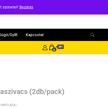
t szünetel!
Bezárás
Súgó/GyIK
Kapcsolat
0Ft
0
aszivacs (2db/pack)
Ft
189
+ÁFA)