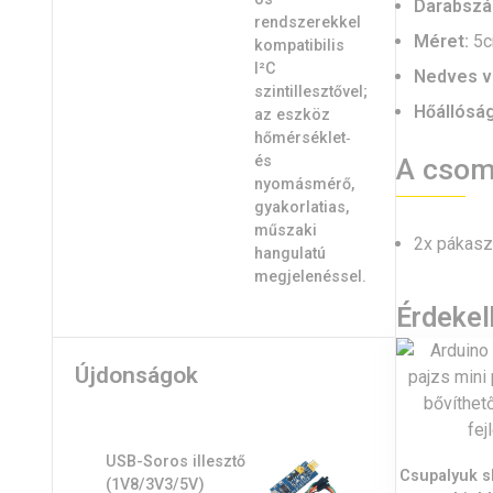
Darabszá
Méret:
5c
Nedves v
Hőállóság
A csom
2x pákasz
Érdeke
Újdonságok
USB-Soros illesztő
Csupalyuk s
(1V8/3V3/5V)