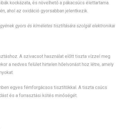
hibák kockázata, és növelhető a pákacsúcs élettartama.
, ahol az oxidáció gyorsabban jelentkezik.
gyének gyors és kíméletes tisztítására szolgál elektronikai
táshoz. A szivacsot használat előtt tiszta vízzel meg
kor a nedves felület hirtelen hőelvonást hoz létre, amely
nyokat.
ben egyes fémforgácsos tisztítókkal. A tiszta csúcs
adást és a forrasztási kötés minőségét.
a