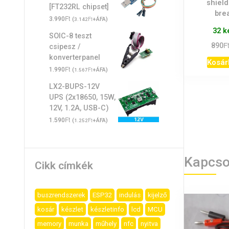
shield
[FT232RL chipset]
bre
Ft
3.990
(
Ft
+ÁFA)
3.142
32 k
SOIC-8 teszt
F
890
csipesz /
konverterpanel
Kosár
Ft
1.990
(
Ft
+ÁFA)
1.567
LX2-BUPS-12V
UPS (2x18650, 15W,
12V, 1.2A, USB-C)
Ft
1.590
(
Ft
+ÁFA)
1.252
Kapcso
Cikk címkék
buszrendszerek
ESP32
indulás
kijelző
kosár
készlet
készletinfo
lcd
MCU
memory
munka
műhely
nfc
nyitva