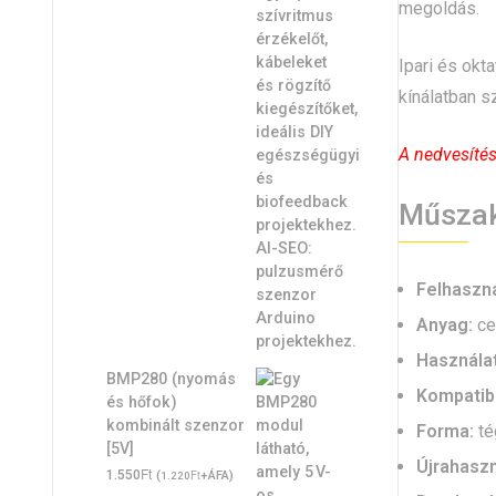
megoldás.
Ipari és okt
kínálatban s
A nedvesítést
Műszak
Felhaszná
Anyag:
cel
Használa
BMP280 (nyomás
Kompatibi
és hőfok)
kombinált szenzor
Forma:
té
[5V]
Újrahasz
Ft
1.550
(
Ft
+ÁFA)
1.220