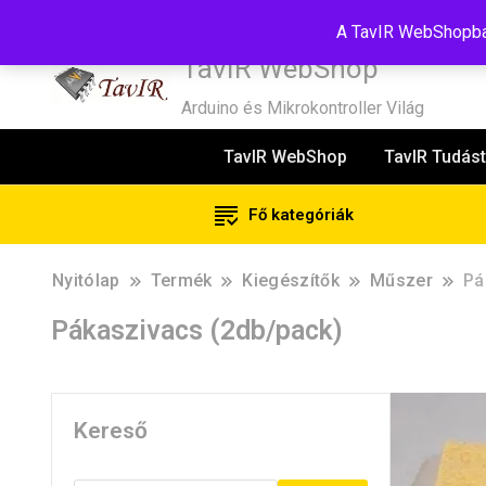
Tel:+36(20)99-23-781
Budapest, 1181, Szélmalom u. 13
E-Mail
A TavIR WebShopban
TavIR WebShop
Arduino és Mikrokontroller Világ
TavIR WebShop
TavIR Tudást
Fő kategóriák
Nyitólap
Termék
Kiegészítők
Műszer
Pá
Pákaszivacs (2db/pack)
Kereső