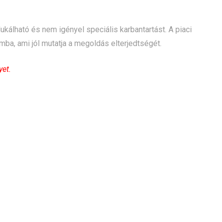
kálható és nem igényel speciális karbantartást. A piaci
mba, ami jól mutatja a megoldás elterjedtségét.
yet.