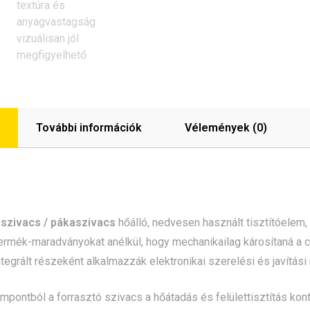
További információk
Vélemények (0)
 szivacs / pákaszivacs
hőálló, nedvesen használt tisztítóelem, 
rmék-maradványokat anélkül, hogy mechanikailag károsítaná a cs
ntegrált részeként alkalmazzák elektronikai szerelési és javítási
pontból a forrasztó szivacs a hőátadás és felülettisztítás kontr