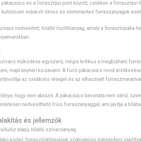
 pákacsúcs és a forrasztási pont között, csökken a forrasztási 
 különösen indokolt ólmos és ólommentes forraszanyagok esetén
zivacs nedvesített, hőálló tisztítóanyag, amely a forrasztópáka he
folyamatokban.
s
szivacs működése egyszerű, mégis kritikus a megbízható forrasz
teni, majd enyhén kicsavarni. A forró pákacsúcs rövid érintkezése
s eltávolítja az oxidációs réteget és az elhasznált forraszmaradvá
lőnye, hogy nem abrazív. A pákacsúcs bevonata nem sérül, szem
enletesen nedvesíthető friss forraszanyaggal, ami javítja a hőát
ialakítás és jellemzők
cellulóz alapú, hőálló szivacsanyag
lakú kivitel, forrasztóállomások szabványos méreteihez igazítv