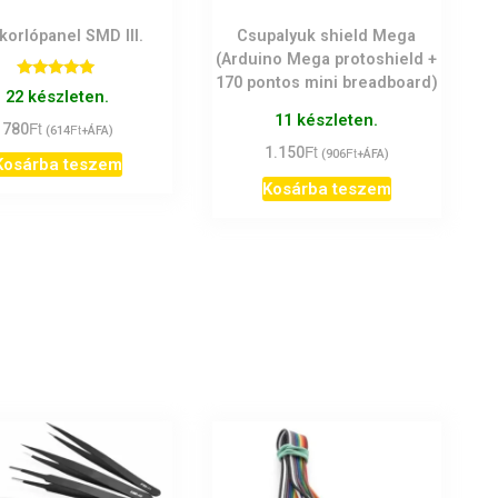
korlópanel SMD III.
Csupalyuk shield Mega
(Arduino Mega protoshield +
170 pontos mini breadboard)
Értékelés:
22 készleten.
5.00
/ 5
11 készleten.
Ft
780
Ft
(
614
+ÁFA)
Ft
1.150
Ft
(
906
+ÁFA)
Kosárba teszem
Kosárba teszem