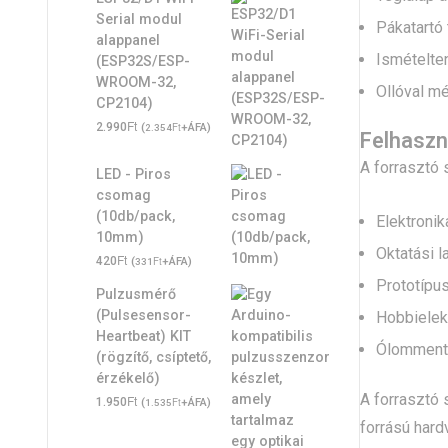
Serial modul
Pákatartó 
alappanel
Ismételten
(ESP32S/ESP-
WROOM-32,
Ollóval mé
CP2104)
Ft
2.990
(
Ft
+ÁFA)
2.354
Felhaszn
A forrasztó
LED - Piros
csomag
(10db/pack,
Elektronik
10mm)
Oktatási l
Ft
420
(
Ft
+ÁFA)
331
Prototípus
Pulzusmérő
(Pulsesensor-
Hobbielek
Heartbeat) KIT
Ólommentes
(rögzítő, csíptető,
érzékelő)
A forrasztó 
Ft
1.950
(
Ft
+ÁFA)
1.535
forrású hard