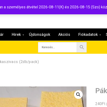
:shop@tavir.hu
 a személyes átvétel 2026-08-11(K) és 2026-08-15 (Szo) köz
ár
Hirek
Újdonságok
Akciós
Fiókadatok
kaszivacs (2db/pack)
Pák
Ft
240
(