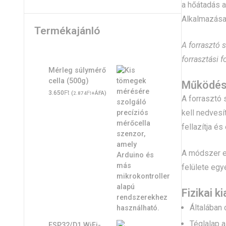
a hőátadás a
Alkalmazása
Termékajánló
A forrasztó s
forrasztási 
Mérleg súlymérő
cella (500g)
Működé
Ft
3.650
(
Ft
+ÁFA)
2.874
A forrasztó 
kell nedvesí
fellazítja é
A módszer e
felülete egy
Fizikai k
Általában 
Téglalap a
ESP32/D1 WiFi-