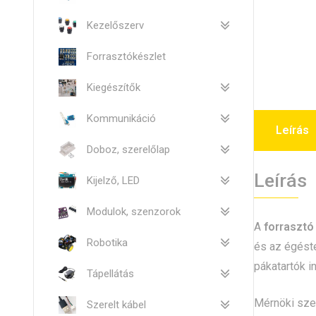
Kezelőszerv
Forrasztókészlet
Kiegészítők
Kommunikáció
Leírás
Doboz, szerelőlap
Leírás
Kijelző, LED
Modulok, szenzorok
A
forrasztó
Robotika
és az égéste
pákatartók i
Tápellátás
Mérnöki szem
Szerelt kábel