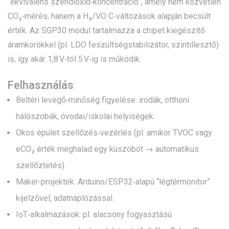
“ekvivalens széndioxid‑koncentráció”, amely nem közvetlen
CO₂‑mérés, hanem a H₂/VO C‑változások alapján becsült
érték. Az SGP30 modul tartalmazza a chipet kiegészítő
áramkörökkel (pl. LDO feszültségstabilizátor, szintillesztő)
is, így akár 1,8 V‑tól 5 V‑ig is működik.
Felhasználás
Beltéri levegő‑minőség figyelése: irodák, otthoni
hálószobák, óvodai/iskolai helyiségek.
Okos épület szellőzés‑vezérlés (pl. amikor TVOC vagy
eCO₂ érték meghalad egy küszöböt → automatikus
szellőztetés).
Maker‑projektek: Arduino/ESP32‑alapú “légtérmonitor”
kijelzővel, adatnaplózással.
IoT‑alkalmazások: pl. alacsony fogyasztású