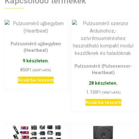
Kapcsolódó termékek
Pulzusmérő ujjbegyben
(Heartbeat)
9 készleten.
Pulzusmérő (Pulsesensor-
Ft
850
Ft
(
669
+ÁFA)
Heartbeat)
Kosárba teszem
28 készleten.
Ft
1.150
Ft
(
906
+ÁFA)
Kosárba teszem