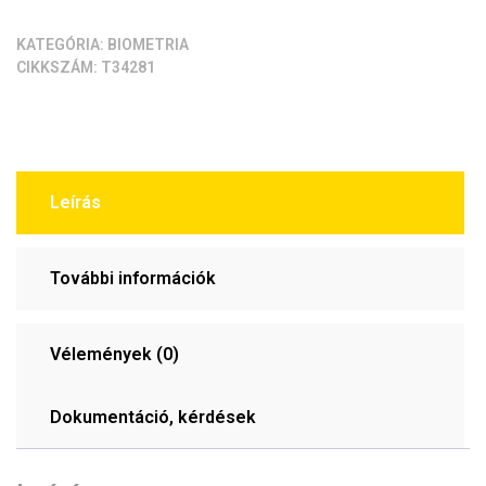
mennyiség
KATEGÓRIA:
BIOMETRIA
CIKKSZÁM:
T34281
Leírás
További információk
Vélemények (0)
Dokumentáció, kérdések