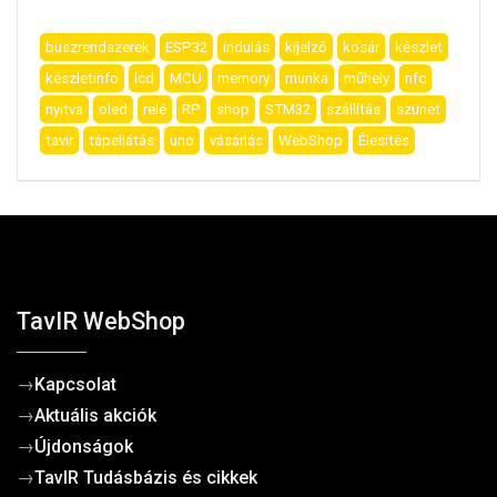
buszrendszerek
ESP32
indulás
kijelző
kosár
készlet
készletinfo
lcd
MCU
memory
munka
műhely
nfc
nyitva
oled
relé
RP
shop
STM32
szállítás
szünet
tavir
tápellátás
uno
vásárlás
WebShop
Élesítés
TavIR WebShop
→
Kapcsolat
→
Aktuális akciók
→
Újdonságok
→
TavIR Tudásbázis és cikkek