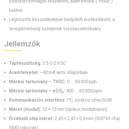
szenzorcsomagok részeként, adatfelhőbe (“cloud”)
küldve.
Légtisztító készülékekben beépített érzékelőként, a
levegőminőség szintjének visszacsatolására.
Jellemzők
Tápfeszültség:
3.3‑5.0 V DC
Áramfelvétel:
~40 mA aktív állapotban
Mérési tartomány – TVOC:
0 … 60 000 ppb
Mérési tartomány – eCO₂:
400 … 60 000 ppm
Kommunikációs interfész:
I²C, eszköz címe 0x58
Méret (modul):
12 × 12 mm (tipikus modulméret)
Érzékelő chip méret:
2,45 × 2,45 × 0,9 mm (SGP30‑chip
SMD tokozás)