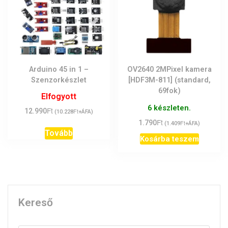
Arduino 45 in 1 –
OV2640 2MPixel kamera
Szenzorkészlet
[HDF3M-811] (standard,
69fok)
Elfogyott
6 készleten.
Ft
12.990
Ft
(
10.228
+ÁFA)
Ft
1.790
Ft
(
1.409
+ÁFA)
Tovább
Kosárba teszem
Kereső