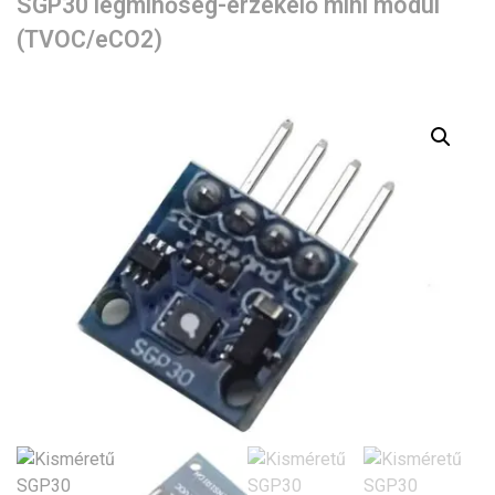
SGP30 légminőség-érzékelő mini modul
(TVOC/eCO2)