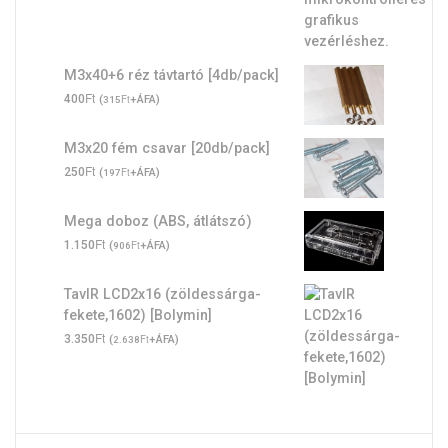
M3x40+6 réz távtartó [4db/pack]
Ft
400
(
Ft
+ÁFA)
315
M3x20 fém csavar [20db/pack]
Ft
250
(
Ft
+ÁFA)
197
Mega doboz (ABS, átlátszó)
Ft
1.150
(
Ft
+ÁFA)
906
TavIR LCD2x16 (zöldessárga-
fekete,1602) [Bolymin]
Ft
3.350
(
Ft
+ÁFA)
2.638