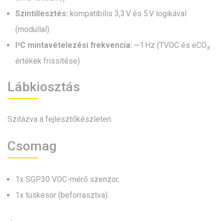
Szintillesztés:
kompatibilis 3,3 V és 5 V logikával
(modullal)
I²C mintavételezési frekvencia:
~1 Hz (TVOC és eCO₂
értékek frissítése)
Lábkiosztás
Szitázva a fejlesztőkészleten.
Csomag
1x SGP30 VOC-mérő szenzor,
1x tüskesor (beforrasztva).