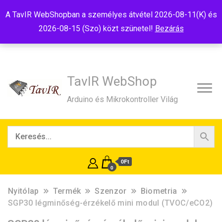
Tel:+36(20)99-23-781
Budapest, 1181, Szélmalom u. 13
A TavIR WebShopban a személyes átvétel 2026-08-11(K) és
E-Mail:shop@tavir.hu
2026-08-15 (Szo) közt szünetel!
Bezárás
TavIR WebShop
Arduino és Mikrokontroller Világ
0Ft
0
Nyitólap
Termék
Szenzor
Biometria
SGP30 légminőség-érzékelő mini modul (TVOC/eCO2)