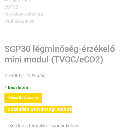
SGP30 légminőség-érzékelő
mini modul (TVOC/eCO2)
Ft
3.750
Ft
(
2.953
+ÁFA)
1 készleten
SGP30
Kosárba teszem
légminőség-
Hozzáadás a kívánságlistához
érzékelő
mini
modul
→Kérdés a termékkel kapcsolatban
(TVOC/eCO2)