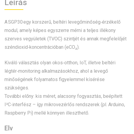
Leírás
A SGP30 egy korszerű, beltéri levegőminőség‑érzékelő
modul, amely képes egyszerre mérni a teljes illékony
szerves vegyületek (TVOC) szintjét és annak megfelelőjét
széndioxid‑koncentrációban (eCO₂).
Kiváló választás olyan okos‑otthon, IoT, illetve beltéri
légtér‑monitoring alkalmazásokhoz, ahol a levegő
minőségének folyamatos figyelemmel kísérése
szükséges.
További előny: kis méret, alacsony fogyasztás, beépített
I²C‑interfész – így mikrovezérlős rendszerek (pl. Arduino,
Raspberry Pi) mellé könnyen illeszthető.
Elv