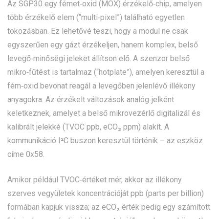
Az SGP30 egy fémet‑oxid (MOX) érzékelő‑chip, amelyen
több érzékelő elem (“multi‑pixel”) található egyetlen
tokozásban. Ez lehetővé teszi, hogy a modul ne csak
egyszerűen egy gázt érzékeljen, hanem komplex, belső
levegő‑minőségi jeleket állítson elő. A szenzor belső
mikro‑fűtést is tartalmaz (“hotplate”), amelyen keresztül a
fém‑oxid bevonat reagál a levegőben jelenlévő illékony
anyagokra. Az érzékelt változások analóg‑jelként
keletkeznek, amelyet a belső mikrovezérlő digitalizál és
kalibrált jelekké (TVOC ppb, eCO₂ ppm) alakít. A
kommunikáció I²C buszon keresztül történik – az eszköz
címe 0x58.
Amikor például TVOC‑értéket mér, akkor az illékony
szerves vegyületek koncentrációját ppb (parts per billion)
formában kapjuk vissza; az eCO₂ érték pedig egy számított