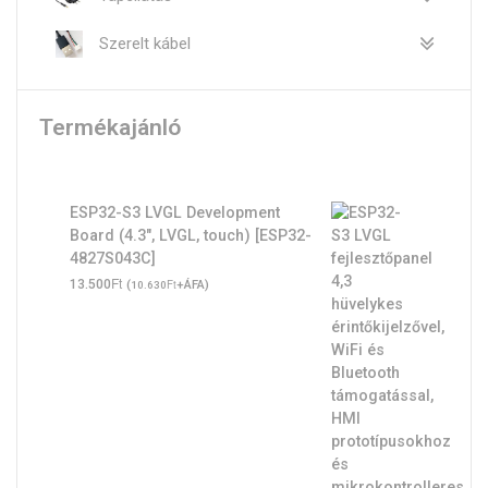
Szerelt kábel
Termékajánló
ESP32-S3 LVGL Development
Board (4.3", LVGL, touch) [ESP32-
4827S043C]
Ft
13.500
(
Ft
+ÁFA)
10.630