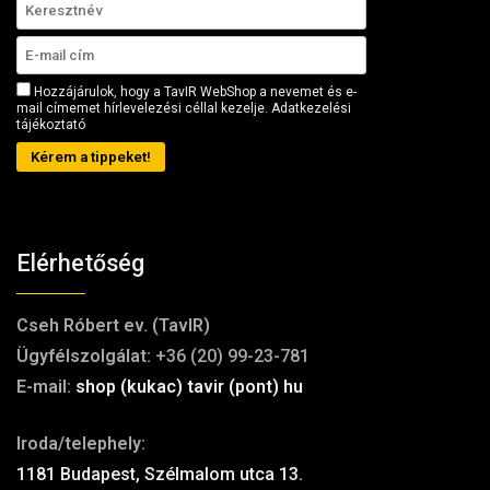
Hozzájárulok, hogy a TavIR WebShop a nevemet és e-
mail címemet hírlevelezési céllal kezelje.
Adatkezelési
tájékoztató
Kérem a tippeket!
Elérhetőség
Cseh Róbert ev. (TavIR)
Ügyfélszolgálat:
+36 (20) 99-23-781
E-mail:
shop (kukac) tavir (pont) hu
Iroda/telephely:
1181 Budapest, Szélmalom utca 13.