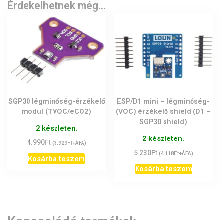
Érdekelhetnek még…
SGP30 légminőség-érzékelő
ESP/D1 mini – légminőség-
modul (TVOC/eCO2)
(VOC) érzékelő shield (D1 –
SGP30 shield)
2 készleten.
2 készleten.
Ft
4.990
Ft
(
3.929
+ÁFA)
Ft
5.230
Ft
(
4.118
+ÁFA)
Kosárba teszem
Kosárba teszem