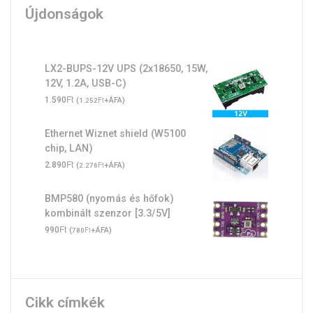
Újdonságok
LX2-BUPS-12V UPS (2x18650, 15W,
12V, 1.2A, USB-C)
Ft
1.590
(
Ft
+ÁFA)
1.252
Ethernet Wiznet shield (W5100
chip, LAN)
Ft
2.890
(
Ft
+ÁFA)
2.276
BMP580 (nyomás és hőfok)
kombinált szenzor [3.3/5V]
Ft
990
(
Ft
+ÁFA)
780
Cikk címkék