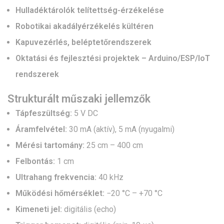
Hulladéktárolók telítettség-érzékelése
Robotikai akadályérzékelés kültéren
Kapuvezérlés, beléptetőrendszerek
Oktatási és fejlesztési projektek – Arduino/ESP/IoT
rendszerek
Strukturált műszaki jellemzők
Tápfeszültség:
5 V DC
Áramfelvétel:
30 mA (aktív), 5 mA (nyugalmi)
Mérési tartomány:
25 cm – 400 cm
Felbontás:
1 cm
Ultrahang frekvencia:
40 kHz
Működési hőmérséklet:
−20 °C – +70 °C
Kimeneti jel:
digitális (echo)