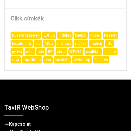
Cikk címkék
buszrendszerek
ESP32
indulás
kijelző
kosár
készlet
készletinfo
lcd
MCU
memory
munka
műhely
nfc
nyitva
oled
relé
RP
shop
STM32
szállítás
szünet
tavir
tápellátás
uno
vásárlás
WebShop
Élesítés
TavIR WebShop
→
Kapcsolat