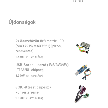
Újdonságok
2x összefűzött 8x8 mátrix LED
(MAX7219/MAX7221) [piros,
résmentes]
Ft
1.450
(
Ft
+ÁFA)
1.142
USB-Soros illesztő (1V8/3V3/5V)
[FT232RL chipset]
Ft
3.990
(
Ft
+ÁFA)
3.142
SOIC-8 teszt csipesz /
konverterpanel
Ft
1.990
(
Ft
+ÁFA)
1.567