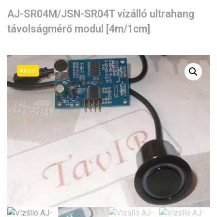
AJ-SR04M/JSN-SR04T vízálló ultrahang
távolságmérő modul [4m/1cm]
Akció!