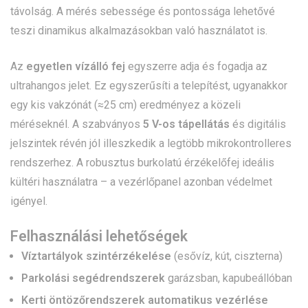
távolság. A mérés sebessége és pontossága lehetővé
teszi dinamikus alkalmazásokban való használatot is.
Az
egyetlen vízálló fej
egyszerre adja és fogadja az
ultrahangos jelet. Ez egyszerűsíti a telepítést, ugyanakkor
egy kis vakzónát (≈25 cm) eredményez a közeli
méréseknél. A szabványos
5 V-os tápellátás
és digitális
jelszintek révén jól illeszkedik a legtöbb mikrokontrolleres
rendszerhez. A robusztus burkolatú érzékelőfej ideális
kültéri használatra – a vezérlőpanel azonban védelmet
igényel.
Felhasználási lehetőségek
Víztartályok szintérzékelése
(esővíz, kút, ciszterna)
Parkolási segédrendszerek
garázsban, kapubeállóban
Kerti öntözőrendszerek automatikus vezérlése