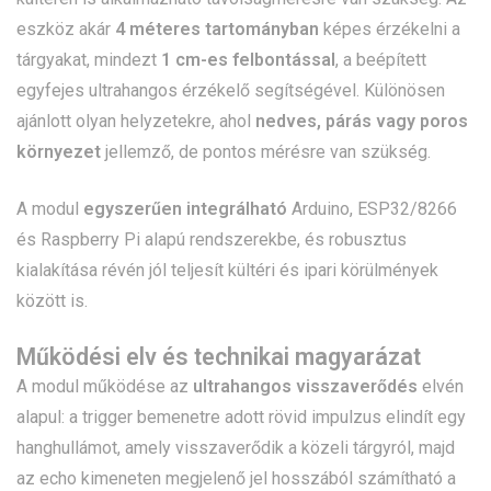
eszköz akár
4 méteres tartományban
képes érzékelni a
tárgyakat, mindezt
1 cm-es felbontással
, a beépített
egyfejes ultrahangos érzékelő segítségével. Különösen
ajánlott olyan helyzetekre, ahol
nedves, párás vagy poros
környezet
jellemző, de pontos mérésre van szükség.
A modul
egyszerűen integrálható
Arduino, ESP32/8266
és Raspberry Pi alapú rendszerekbe, és robusztus
kialakítása révén jól teljesít kültéri és ipari körülmények
között is.
Működési elv és technikai magyarázat
A modul működése az
ultrahangos visszaverődés
elvén
alapul: a trigger bemenetre adott rövid impulzus elindít egy
hanghullámot, amely visszaverődik a közeli tárgyról, majd
az echo kimeneten megjelenő jel hosszából számítható a