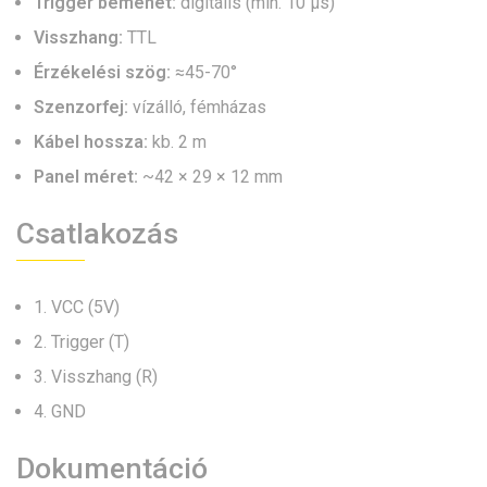
Trigger bemenet:
digitális (min. 10 µs)
Visszhang:
TTL
Érzékelési szög:
≈45-70°
Szenzorfej:
vízálló, fémházas
Kábel hossza:
kb. 2 m
Panel méret:
~42 × 29 × 12 mm
Csatlakozás
1. VCC (5V)
2. Trigger (T)
3. Visszhang (R)
4. GND
Dokumentáció