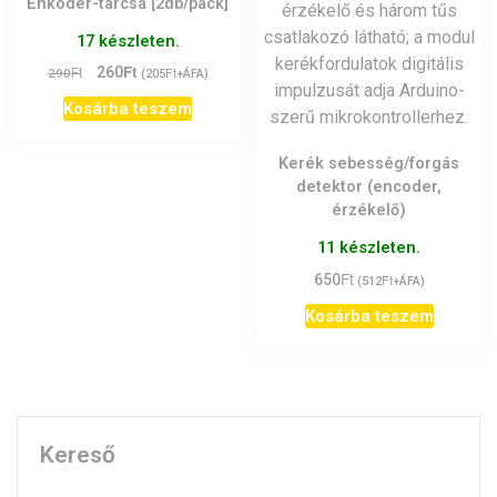
Enkóder-tárcsa [2db/pack]
17 készleten.
Ft
Original
Current
Ft
260
Ft
290
(
205
+ÁFA)
price
price
Kosárba teszem
was:
is:
290Ft.
260Ft.
Kerék sebesség/forgás
detektor (encoder,
érzékelő)
11 készleten.
Ft
650
Ft
(
512
+ÁFA)
Kosárba teszem
Kereső