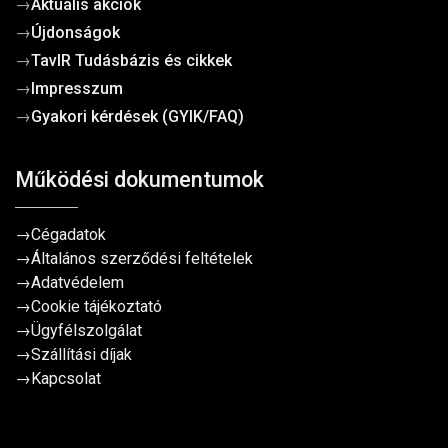
→
Aktuális akciók
→
Újdonságok
→
TavIR Tudásbázis és cikkek
→
Impresszum
→
Gyakori kérdések (GYIK/FAQ)
Működési dokumentumok
→
Cégadatok
→
Általános szerződési feltételek
→
Adatvédelem
→
Cookie tájékoztató
→
Ügyfélszolgálat
→
Szállítási díjak
→
Kapcsolat