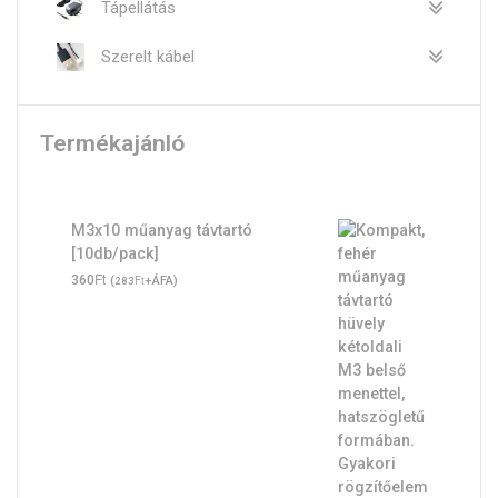
Tápellátás
Szerelt kábel
Termékajánló
M3x10 műanyag távtartó
[10db/pack]
Ft
360
(
Ft
+ÁFA)
283