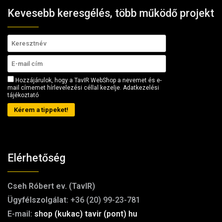
Kevesebb keresgélés, több működő projekt
Hozzájárulok, hogy a TavIR WebShop a nevemet és e-
mail címemet hírlevelezési céllal kezelje.
Adatkezelési
tájékoztató
Kérem a tippeket!
Elérhetőség
Cseh Róbert ev. (TavIR)
Ügyfélszolgálat:
+36 (20) 99-23-781
E-mail:
shop (kukac) tavir (pont) hu