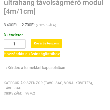
ultrahang távolságmérő modul
[4m/1cm]
Ft
Ft
Original
Current
3.400
2.700
Ft
(
2.126
+ÁFA)
price
price
3 készleten
was:
is:
AJ-
Kosárba teszem
3.400Ft.
2.700Ft.
SR04M/JSN-
SR04T
Hozzáadás a kívánságlistához
vízálló
ultrahang
→Kérdés a termékkel kapcsolatban
távolságmérő
modul
[4m/1cm]
KATEGÓRIÁK:
SZENZOR (TÁVOLSÁG, VONALKÖVETÉS)
,
TÁVOLSÁG
mennyiség
CIKKSZÁM:
T98762