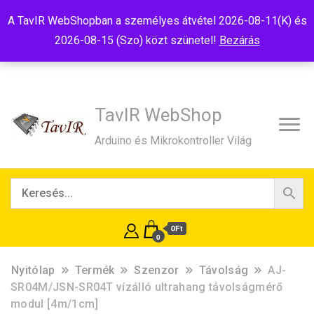
Tel:+36(20)99-23-781
Budapest, 1181, Szélmalom u. 13
A TavIR WebShopban a személyes átvétel 2026-08-11(K) és
E-Mail:shop@tavir.hu
2026-08-15 (Szo) közt szünetel!
Bezárás
TavIR WebShop
Arduino és Mikrokontroller Világ
0Ft
0
Nyitólap
Termék
Szenzor
Távolság
AJ-
SR04M/JSN-SR04T vízálló ultrahang távolságmérő
modul [4m/1cm]