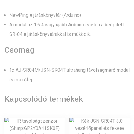
NewPing eljáráskönyvtár (Arduino)
A modul az 1.6.4 vagy újabb Arduino esetén a beépített
SR-04 eljáráskönyvtárakkal is működik.
Csomag
1x AJ-SR04M/JSN-SR04T ultrahang távolságmérő modul
és mérőfej
Kapcsolódó termékek