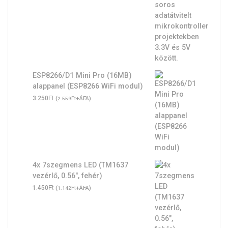
ESP8266/D1 Mini Pro (16MB)
alappanel (ESP8266 WiFi modul)
Ft
3.250
(
Ft
+ÁFA)
2.559
4x 7szegmens LED (TM1637
vezérlő, 0.56", fehér)
Ft
1.450
(
Ft
+ÁFA)
1.142