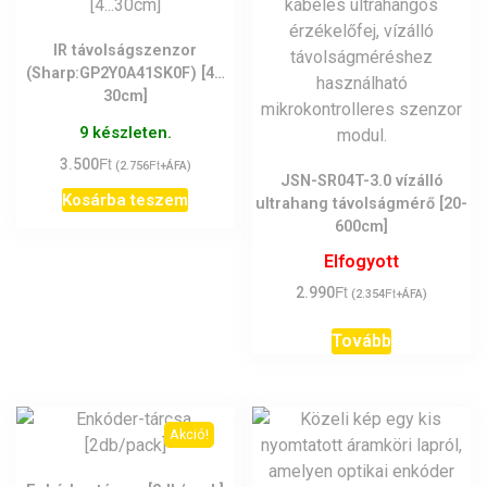
IR távolságszenzor
(Sharp:GP2Y0A41SK0F) [4…
30cm]
9 készleten.
Ft
3.500
Ft
(
2.756
+ÁFA)
JSN-SR04T-3.0 vízálló
Kosárba teszem
ultrahang távolságmérő [20-
600cm]
Elfogyott
Ft
2.990
Ft
(
2.354
+ÁFA)
Tovább
Akció!