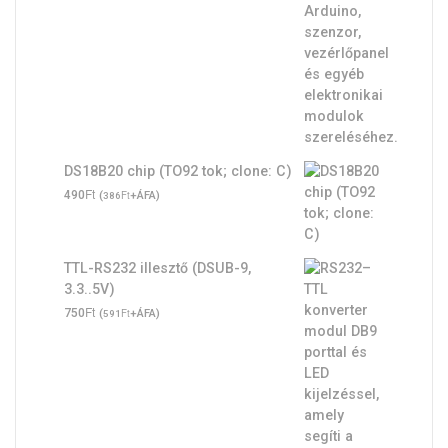
DS18B20 chip (TO92 tok; clone: C)
Ft
490
(
Ft
+ÁFA)
386
TTL-RS232 illesztő (DSUB-9,
3.3..5V)
Ft
750
(
Ft
+ÁFA)
591