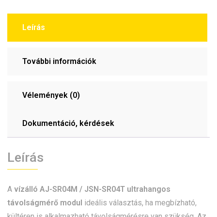
Leírás
További információk
Vélemények (0)
Dokumentáció, kérdések
Leírás
A
vízálló AJ-SR04M / JSN-SR04T ultrahangos
távolságmérő modul
ideális választás, ha megbízható,
kültéren is alkalmazható távolságmérésre van szükség. Az