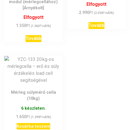
modul (mérlegcellához)
Elfogyott
[Árnyékolt]
Ft
2.990
Ft
(
2.354
+ÁFA)
Elfogyott
Ft
Tovább
1.350
Ft
(
1.063
+ÁFA)
Tovább
Mérleg súlymérő cella
(10kg)
6 készleten.
Ft
1.650
Ft
(
1.299
+ÁFA)
Kosárba teszem