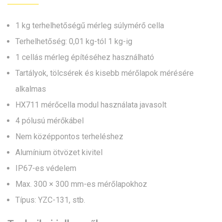
1 kg terhelhetőségű mérleg súlymérő cella
Terhelhetőség: 0,01 kg-tól 1 kg-ig
1 cellás mérleg építéséhez használható
Tartályok, tölcsérek és kisebb mérőlapok mérésére
alkalmas
HX711 mérőcella modul használata javasolt
4 pólusú mérőkábel
Nem középpontos terheléshez
Alumínium ötvözet kivitel
IP67-es védelem
Max. 300 × 300 mm-es mérőlapokhoz
Típus: YZC-131, stb.