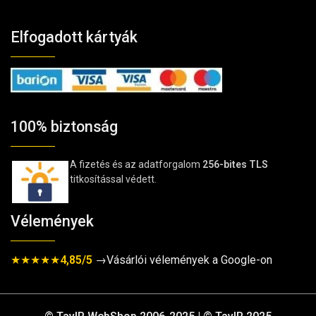
Elfogadott kártyák
100% biztonság
A fizetés és az adatforgalom
256-bites TLS
titkosítással védett.
Vélemények
★★★★★
4,85/5
→Vásárlói vélemények a Google-on