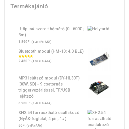
Termékajánló
J-típusú szerelt hőmérő (0...600C;
3m)
Ft
1.890
(
Ft
+ÁFA)
1.488
Bluetooth modul (HM-10; 4.0 BLE)
Ft
Értékelés:
2.450
(
Ft
+ÁFA)
1.929
5.00
/ 5
MP3 lejátszó modul (DY-HL30T)
[30W, SD] - 9 csatornás
triggervezérléssel, TF/USB
lejátszó
Ft
6.950
(
Ft
+ÁFA)
5.472
XH2.54 forrasztható csatlakozó
(NyÁK-foglalat, 4 pin, 1#)
Ft
50
(
Ft
+ÁFA)
39