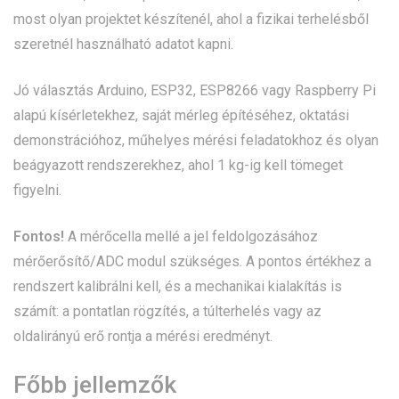
most olyan projektet készítenél, ahol a fizikai terhelésből
szeretnél használható adatot kapni.
Jó választás Arduino, ESP32, ESP8266 vagy Raspberry Pi
alapú kísérletekhez, saját mérleg építéséhez, oktatási
demonstrációhoz, műhelyes mérési feladatokhoz és olyan
beágyazott rendszerekhez, ahol 1 kg-ig kell tömeget
figyelni.
Fontos!
A mérőcella mellé a jel feldolgozásához
mérőerősítő/ADC modul szükséges. A pontos értékhez a
rendszert kalibrálni kell, és a mechanikai kialakítás is
számít: a pontatlan rögzítés, a túlterhelés vagy az
oldalirányú erő rontja a mérési eredményt.
Főbb jellemzők