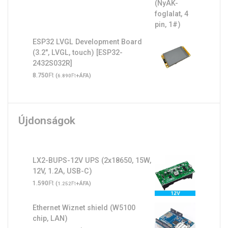
ESP32 LVGL Development Board
(3.2", LVGL, touch) [ESP32-
2432S032R]
Ft
8.750
(
Ft
+ÁFA)
6.890
Újdonságok
LX2-BUPS-12V UPS (2x18650, 15W,
12V, 1.2A, USB-C)
Ft
1.590
(
Ft
+ÁFA)
1.252
Ethernet Wiznet shield (W5100
chip, LAN)