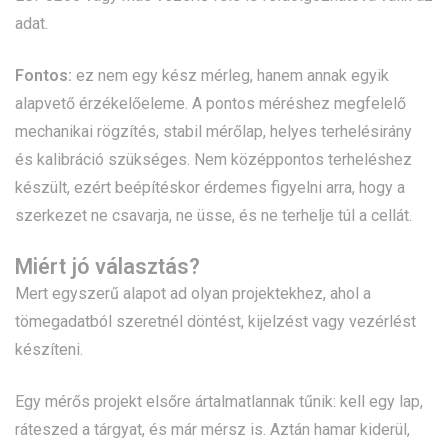
adat.
Fontos:
ez nem egy kész mérleg, hanem annak egyik
alapvető érzékelőeleme. A pontos méréshez megfelelő
mechanikai rögzítés, stabil mérőlap, helyes terhelésirány
és kalibráció szükséges. Nem középpontos terheléshez
készült, ezért beépítéskor érdemes figyelni arra, hogy a
szerkezet ne csavarja, ne üsse, és ne terhelje túl a cellát.
Miért jó választás?
Mert egyszerű alapot ad olyan projektekhez, ahol a
tömegadatból szeretnél döntést, kijelzést vagy vezérlést
készíteni.
Egy mérős projekt elsőre ártalmatlannak tűnik: kell egy lap,
ráteszed a tárgyat, és már mérsz is. Aztán hamar kiderül,