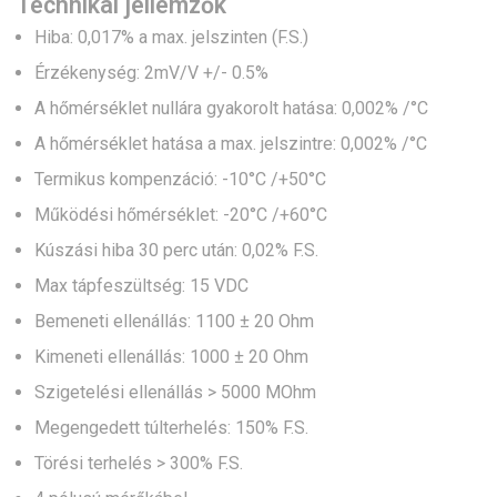
Technikai jellemzők
Hiba: 0,017% a max. jelszinten (F.S.)
Érzékenység: 2mV/V +/- 0.5%
A hőmérséklet nullára gyakorolt hatása: 0,002% /°C
A hőmérséklet hatása a max. jelszintre: 0,002% /°C
Termikus kompenzáció: -10°C /+50°C
Működési hőmérséklet: -20°C /+60°C
Kúszási hiba 30 perc után: 0,02% F.S.
Max tápfeszültség: 15 VDC
Bemeneti ellenállás: 1100 ± 20 Ohm
Kimeneti ellenállás: 1000 ± 20 Ohm
Szigetelési ellenállás > 5000 MOhm
Megengedett túlterhelés: 150% F.S.
Törési terhelés > 300% F.S.