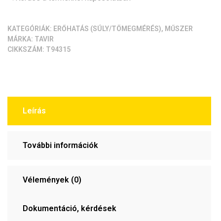
KATEGÓRIÁK:
ERŐHATÁS (SÚLY/TÖMEGMÉRÉS)
,
MŰSZER
MÁRKA:
TAVIR
CIKKSZÁM:
T94315
Leírás
További információk
Vélemények (0)
Dokumentáció, kérdések