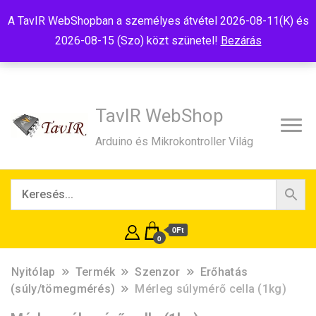
Tel:+36(20)99-23-781
Budapest, 1181, Szélmalom u. 13
A TavIR WebShopban a személyes átvétel 2026-08-11(K) és
E-Mail:shop@tavir.hu
2026-08-15 (Szo) közt szünetel!
Bezárás
TavIR WebShop
Arduino és Mikrokontroller Világ
0Ft
0
Nyitólap
Termék
Szenzor
Erőhatás
(súly/tömegmérés)
Mérleg súlymérő cella (1kg)