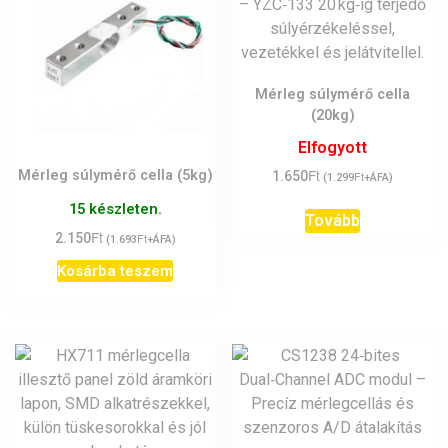
Mérleg súlymérő cella
(20kg)
Elfogyott
Ft
Mérleg súlymérő cella (5kg)
1.650
Ft
(
1.299
+ÁFA)
15 készleten.
Tovább
Ft
2.150
Ft
(
1.693
+ÁFA)
Kosárba teszem