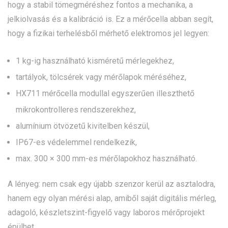
hogy a stabil tömegméréshez fontos a mechanika, a
jelkiolvasás és a kalibráció is. Ez a mérőcella abban segít,
hogy a fizikai terhelésből mérhető elektromos jel legyen:
1 kg-ig használható kisméretű mérlegekhez,
tartályok, tölcsérek vagy mérőlapok méréséhez,
HX711 mérőcella modullal egyszerűen illeszthető
mikrokontrolleres rendszerekhez,
alumínium ötvözetű kivitelben készül,
IP67-es védelemmel rendelkezik,
max. 300 × 300 mm-es mérőlapokhoz használható.
A lényeg: nem csak egy újabb szenzor kerül az asztalodra,
hanem egy olyan mérési alap, amiből saját digitális mérleg,
adagoló, készletszint-figyelő vagy laboros mérőprojekt
épülhet.