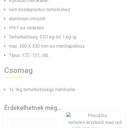
4 pólusú mérőkábel
nem középpontos terheléshez
alumínium ötvözet
IP67-es védelem
Terhelhetőség: 0.01 kg-tól 1 kg-ig
max. 300 X 300 mm-es mérőlapokhoz
Típus: YZC-131, stb.
Csomag
1x 1kg terhelhetőségű mérőcella
Érdekelhetnek még…