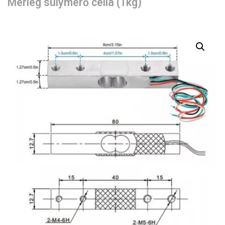
Mérleg súlymérő cella (1kg)