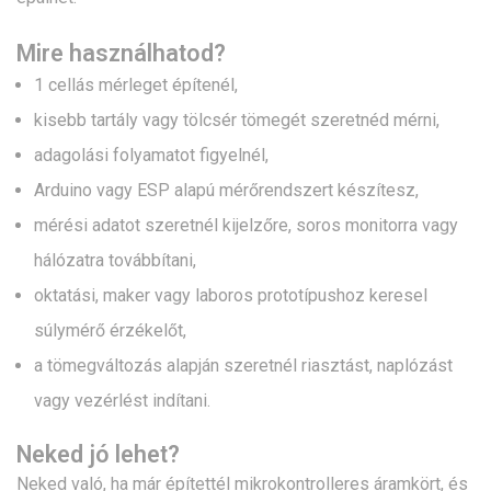
Mire használhatod?
1 cellás mérleget építenél,
kisebb tartály vagy tölcsér tömegét szeretnéd mérni,
adagolási folyamatot figyelnél,
Arduino vagy ESP alapú mérőrendszert készítesz,
mérési adatot szeretnél kijelzőre, soros monitorra vagy
hálózatra továbbítani,
oktatási, maker vagy laboros prototípushoz keresel
súlymérő érzékelőt,
a tömegváltozás alapján szeretnél riasztást, naplózást
vagy vezérlést indítani.
Neked jó lehet?
Neked való, ha már építettél mikrokontrolleres áramkört, és