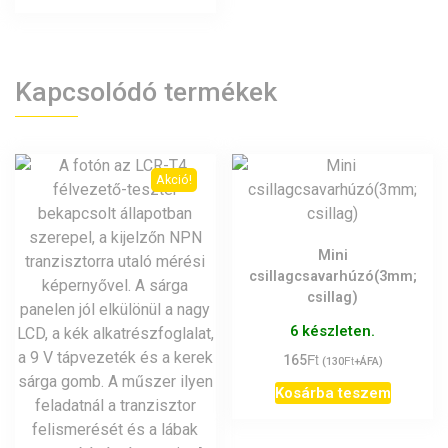
Kapcsolódó termékek
Akció!
Mini
csillagcsavarhúzó(3mm;
csillag)
6 készleten.
Ft
165
Ft
(
130
+ÁFA)
Kosárba teszem