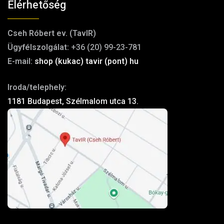
Elérhetőség
Cseh Róbert ev. (TavIR)
Ügyfélszolgálat:
+36 (20) 99-23-781
E-mail:
shop (kukac) tavir (pont) hu
Iroda/telephely:
1181 Budapest, Szélmalom utca 13.