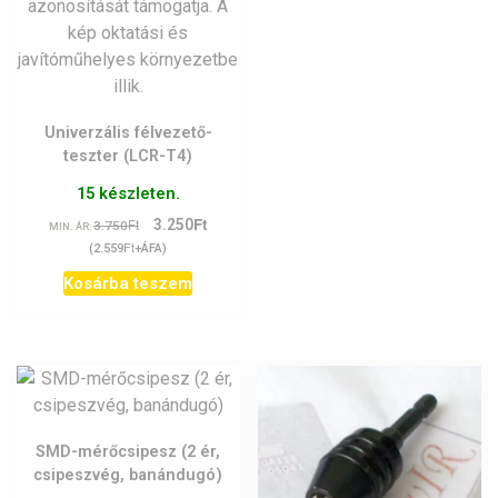
Univerzális félvezető-
teszter (LCR-T4)
15 készleten.
Ft
Original
Current
Ft
3.250
3.750
MIN. ÁR:
price
price
Ft
(
2.559
+ÁFA)
was:
is:
Kosárba teszem
3.750Ft.
3.250Ft.
SMD-mérőcsipesz (2 ér,
csipeszvég, banándugó)