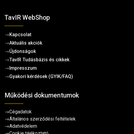
TavIR WebShop
→
Kapcsolat
→
Aktuális akciók
→
Újdonságok
→
TavIR Tudásbázis és cikkek
→
Impresszum
→
Gyakori kérdések (GYIK/FAQ)
Működési dokumentumok
→
Cégadatok
→
Általános szerződési feltételek
→
Adatvédelem
→
Cookie tájékoztató