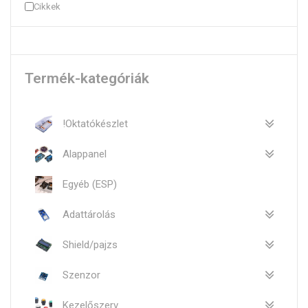
Cikkek
Termék-kategóriák
!Oktatókészlet
Alappanel
Egyéb (ESP)
Adattárolás
Shield/pajzs
Szenzor
Kezelőszerv