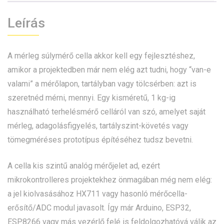
Leírás
A mérleg súlymérő cella akkor kell egy fejlesztéshez,
amikor a projektedben már nem elég azt tudni, hogy “van-e
valami” a mérőlapon, tartályban vagy tölcsérben: azt is
szeretnéd mérni, mennyi. Egy kisméretű, 1 kg-ig
használható terhelésmérő celláról van szó, amelyet saját
mérleg, adagolásfigyelés, tartályszint-követés vagy
tömegméréses prototípus építéséhez tudsz bevetni.
A cella kis szintű analóg mérőjelet ad, ezért
mikrokontrolleres projektekhez önmagában még nem elég:
a jel kiolvasásához HX711 vagy hasonló mérőcella-
erősítő/ADC modul javasolt. Így már Arduino, ESP32,
ESP8266 vagy más vezérlő felé is feldolgozhatóvá válik az