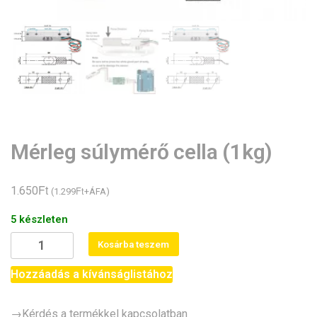
Mérleg súlymérő cella (1kg)
Ft
1.650
Ft
(
1.299
+ÁFA)
5 készleten
Mérleg
Kosárba teszem
súlymérő
cella
Hozzáadás a kívánságlistához
(1kg)
mennyiség
→Kérdés a termékkel kapcsolatban