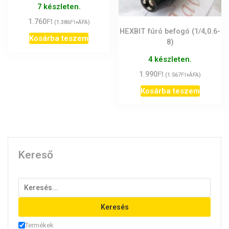
7 készleten.
Ft
1.760
Ft
(
1.386
+ÁFA)
HEXBIT fúró befogó (1/4,0.6-
Kosárba teszem
8)
4 készleten.
Ft
1.990
Ft
(
1.567
+ÁFA)
Kosárba teszem
Kereső
Keresés
Termékek