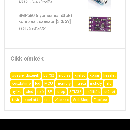
Ft
2.890
(
Ft
+ÁFA)
2.276
BMP580 (nyomás és hőfok)
kombinált szenzor [3.3/5V]
Ft
990
(
Ft
+ÁFA)
780
Cikk címkék
buszrendszerek
ESP32
indulás
kijelző
kosár
készlet
készletinfo
lcd
MCU
memory
munka
műhely
nfc
nyitva
oled
relé
RP
shop
STM32
szállítás
szünet
tavir
tápellátás
uno
vásárlás
WebShop
Élesítés