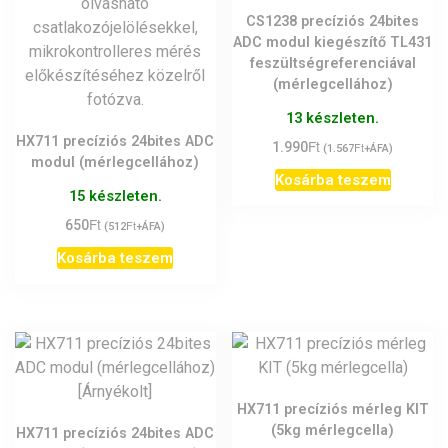
CS1238 precíziós 24bites
ADC modul kiegészítő TL431
feszültségreferenciával
(mérlegcellához)
13 készleten.
HX711 precíziós 24bites ADC
Ft
1.990
Ft
(
1.567
+ÁFA)
modul (mérlegcellához)
Kosárba teszem
15 készleten.
Ft
650
Ft
(
512
+ÁFA)
Kosárba teszem
HX711 precíziós mérleg KIT
(5kg mérlegcella)
HX711 precíziós 24bites ADC