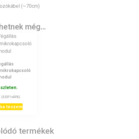
kozókábel (~70cm)
lhetnek még…
égállás
mikrokapcsoló
modul
észleten.
t
Ft
(
323
+ÁFA)
ba teszem
lódó termékek