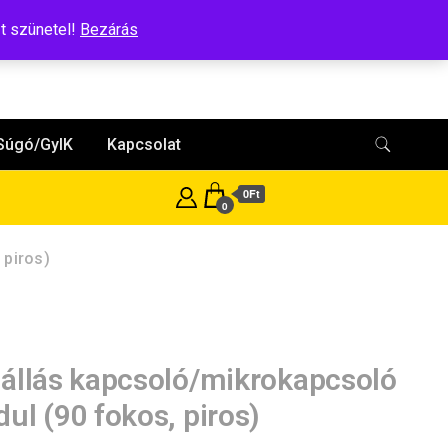
t szünetel!
Bezárás
Súgó/GyIK
Kapcsolat
0Ft
0
 piros)
állás kapcsoló/mikrokapcsoló
ul (90 fokos, piros)