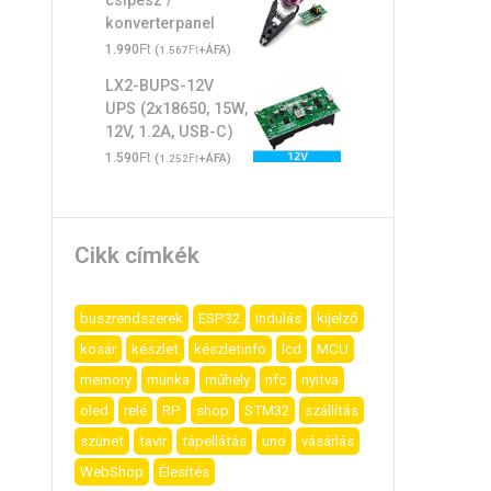
csipesz /
konverterpanel
Ft
1.990
(
Ft
+ÁFA)
1.567
LX2-BUPS-12V
UPS (2x18650, 15W,
12V, 1.2A, USB-C)
Ft
1.590
(
Ft
+ÁFA)
1.252
Cikk címkék
buszrendszerek
ESP32
indulás
kijelző
kosár
készlet
készletinfo
lcd
MCU
memory
munka
műhely
nfc
nyitva
oled
relé
RP
shop
STM32
szállítás
szünet
tavir
tápellátás
uno
vásárlás
WebShop
Élesítés