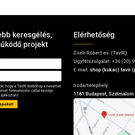
bb keresgélés,
Elérhetőség
űködő projekt
Cseh Róbert ev. (TavIR)
Ügyfélszolgálat:
+36 (20) 9
E-mail:
shop (kukac) tavir (
Iroda/telephely:
ok, hogy a TavIR WebShop a nevemet
met hírlevelezési céllal kezelje.
1181 Budapest, Szélmalom 
tájékoztató
ppeket!