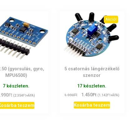
Akció!
.50 (gyorsulás, gyro,
5 csatornás lángérzékelő
MPU6500)
szenzor
7 készleten.
17 készleten.
Ft
Ft
Original
Current
Ft
1.450
Ft
.990
Ft
1.990
(
1.142
+ÁFA)
(
2.354
+ÁFA)
price
price
Kosárba teszem
Kosárba teszem
was:
is:
1.990Ft.
1.450Ft.