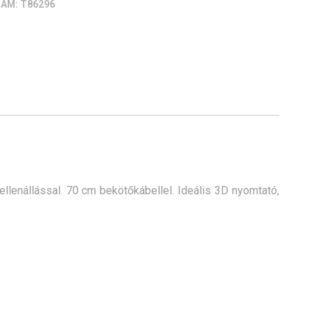
ZÁM:
T86296
lenállással. 70 cm bekötőkábellel. Ideális 3D nyomtató,