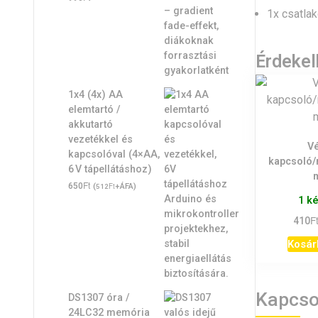
1x csatla
Érdeke
1x4 (4x) AA
elemtartó /
akkutartó
vezetékkel és
V
kapcsolóval (4×AA,
kapcsoló/
6 V tápellátáshoz)
Ft
650
(
Ft
+ÁFA)
512
1 k
F
410
Kosár
Kapcso
DS1307 óra /
24LC32 memória