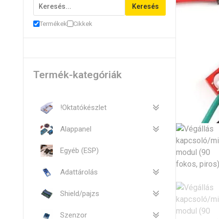
Keresés
Termékek
Cikkek
Termék-kategóriák
!Oktatókészlet
Alappanel
Egyéb (ESP)
Adattárolás
Shield/pajzs
Szenzor