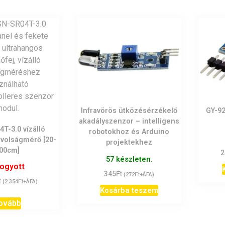
Infravörös ütközésérzékelő
GY-92
akadályszenzor – intelligens
T-3.0 vízálló
robotokhoz és Arduino
ávolságmérő [20-
projektekhez
00cm]
2
57 készleten.
fogyott
Ft
345
Ft
(
272
+ÁFA)
t
Ft
(
2.354
+ÁFA)
Kosárba teszem
ovább