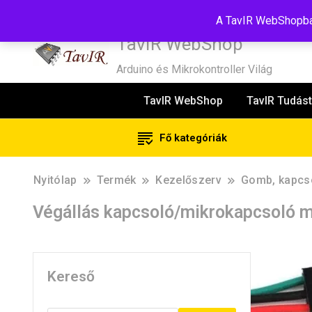
Tel:+36(20)99-23-781
Budapest, 1181, Szélmalom u. 13
E-Mail
A TavIR WebShopban
TavIR WebShop
Arduino és Mikrokontroller Világ
TavIR WebShop
TavIR Tudást
Fő kategóriák
Nyitólap
Termék
Kezelőszerv
Gomb, kapcs
Végállás kapcsoló/mikrokapcsoló mo
Kereső