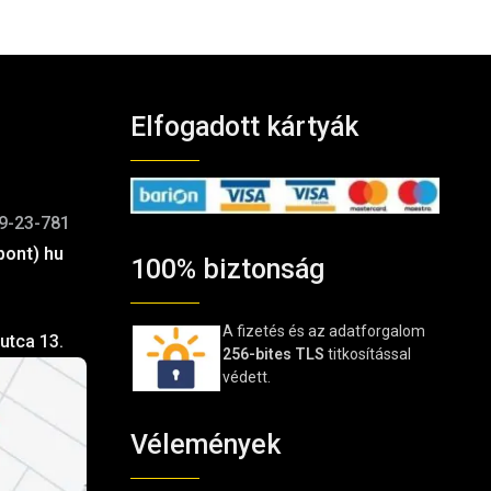
Elfogadott kártyák
9-23-781
pont) hu
100% biztonság
A fizetés és az adatforgalom
utca 13.
256-bites TLS
titkosítással
védett.
Vélemények