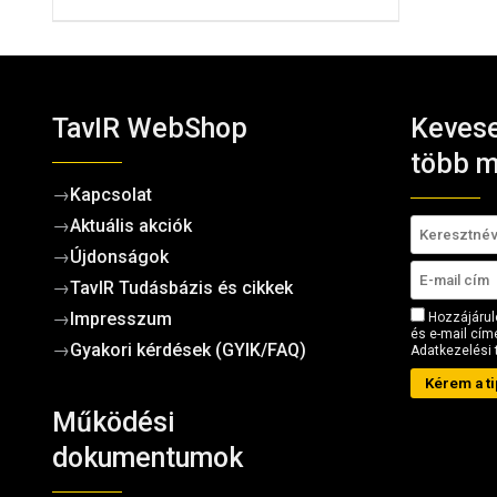
TavIR WebShop
Kevese
több m
→
Kapcsolat
→
Aktuális akciók
→
Újdonságok
→
TavIR Tudásbázis és cikkek
→
Impresszum
Hozzájárul
és e-mail címe
→
Gyakori kérdések (GYIK/FAQ)
Adatkezelési 
Kérem a ti
Működési
dokumentumok