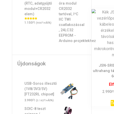
(RTC, adatgyűjtő
modul+CR2032
elem)
Ft
Értékelés:
1.150
(
Ft
+ÁFA)
906
5.00
/ 5
Újdonságok
JSN-SR04
ultrahang t
6
USB-Soros illesztő
El
(1V8/3V3/5V)
F
2.990
[FT232RL chipset]
Ft
3.990
(
Ft
+ÁFA)
3.142
T
SOIC-8 teszt