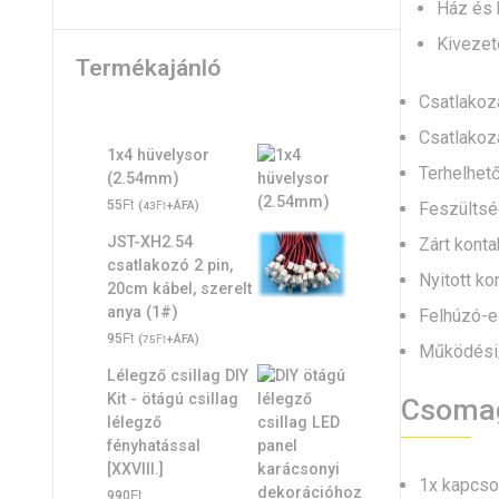
Ház és b
Kivezet
Termékajánló
Csatlakozá
Csatlakoz
1x4 hüvelysor
Terhelhet
(2.54mm)
Ft
55
(
Ft
+ÁFA)
Feszültség
43
JST-XH2.54
Zárt konta
csatlakozó 2 pin,
Nyitott ko
20cm kábel, szerelt
anya (1#)
Felhúzó-el
Ft
95
(
Ft
+ÁFA)
75
Működési/
Lélegző csillag DIY
Kit - ötágú csillag
Csoma
lélegző
fényhatással
[XXVIII.]
1x kapcso
Ft
990