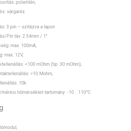
orítás: polietilén,
és: sárgaréz.
s: 3 pin – szitázva a lapon
ás/Pin táv: 2.54mm / 1″
őség: max. 100mA,
: max. 12V,
ktellenállás: <100 mOhm (tip: 30 mOhm),
ntaktellenállás: >10 Mohm,
lenállás: 10k
mérési hőmérséklet-tartomány: -10 .. 110°C
g
lómodul,