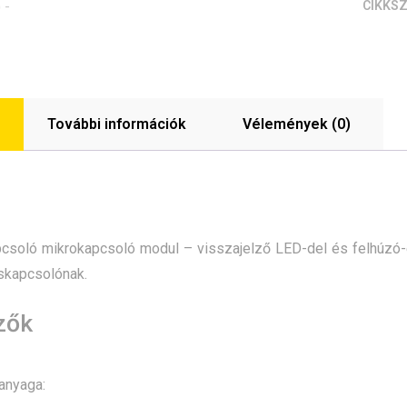
CIKKS
További információk
Vélemények (0)
csoló mikrokapcsoló modul – visszajelző LED-del és felhúzó-el
skapcsolónak.
zők
anyaga: