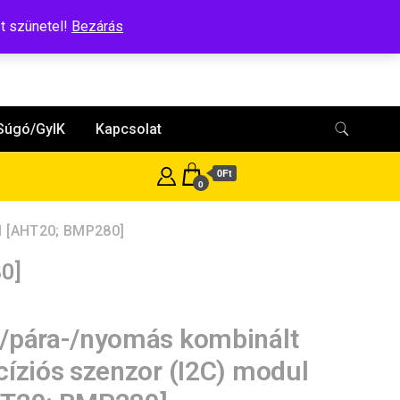
t szünetel!
Bezárás
Súgó/GyIK
Kapcsolat
0Ft
0
l [AHT20; BMP280]
0]
/pára-/nyomás kombinált
cíziós szenzor (I2C) modul