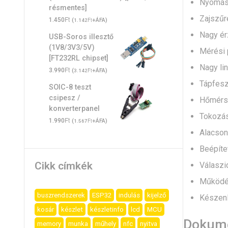
Nyomást
résmentes]
Zajszűr
Ft
1.450
(
Ft
+ÁFA)
1.142
Nagy ér
USB-Soros illesztő
(1V8/3V3/5V)
Mérési 
[FT232RL chipset]
Nagy lin
Ft
3.990
(
Ft
+ÁFA)
3.142
Tápfesz
SOIC-8 teszt
csipesz /
Hőmérsé
konverterpanel
Tokozás
Ft
1.990
(
Ft
+ÁFA)
1.567
Alacson
Beépíte
Cikk címkék
Válaszi
Működés
buszrendszerek
ESP32
indulás
kijelző
Készenl
kosár
készlet
készletinfo
lcd
MCU
Dokume
memory
munka
műhely
nfc
nyitva