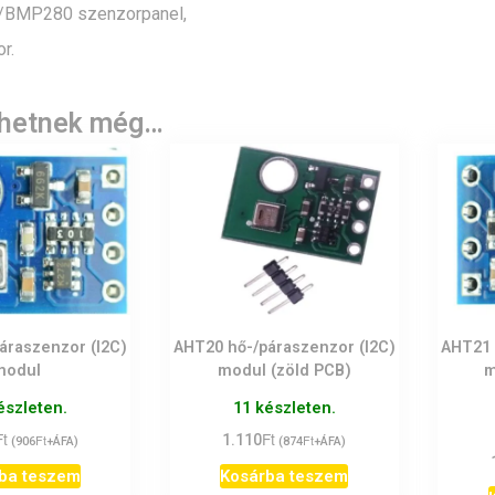
/BMP280 szenzorpanel,
r.
lhetnek még…
áraszenzor (I2C)
AHT20 hő-/páraszenzor (I2C)
AHT21 
modul
modul (zöld PCB)
m
észleten.
11 készleten.
Ft
Ft
Ft
1.110
Ft
(
906
+ÁFA)
(
874
+ÁFA)
ba teszem
Kosárba teszem