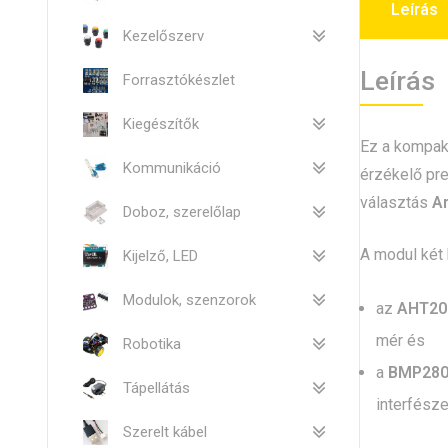
Leírás
Kezelőszerv
Leírás
Forrasztókészlet
Kiegészítők
Ez a kompa
Kommunikáció
érzékelő pre
választás
A
Doboz, szerelőlap
A modul két k
Kijelző, LED
Modulok, szenzorok
az
AHT20
mér és
Robotika
a
BMP28
Tápellátás
interfésze
Szerelt kábel