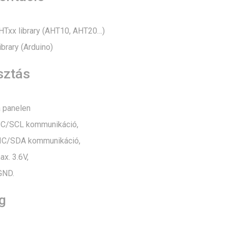
AHTxx library (AHT10, AHT20…)
brary (Arduino)
sztás
a panelen
IC/SCL kommunikáció,
IC/SDA kommunikáció,
x. 3.6V,
GND.
g