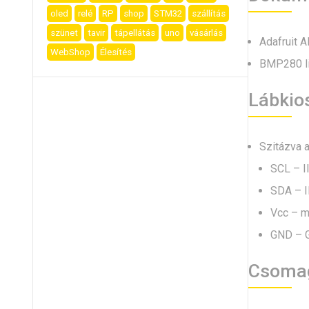
oled
relé
RP
shop
STM32
szállítás
szünet
tavir
tápellátás
uno
vásárlás
Adafruit 
WebShop
Élesítés
BMP280 li
Lábkio
Szitázva 
SCL – I
SDA – I
Vcc – ma
GND – 
Csoma