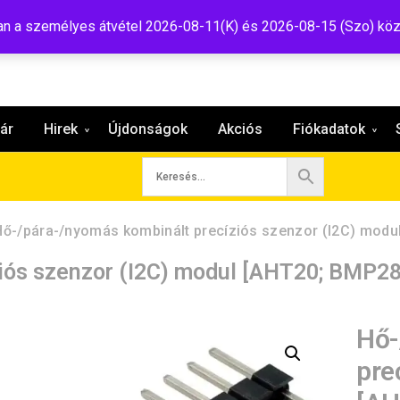
:shop@tavir.hu
 a személyes átvétel 2026-08-11(K) és 2026-08-15 (Szo) köz
ár
Hirek
Újdonságok
Akciós
Fiókadatok
Hő-/pára-/nyomás kombinált precíziós szenzor (I2C) modu
iós szenzor (I2C) modul [AHT20; BMP28
Hő-
pre