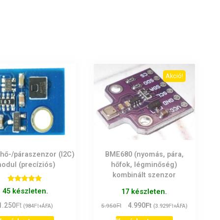
Akció!
hő-/páraszenzor (I2C)
BME680 (nyomás, pára,
odul (precíziós)
hőfok, légminőség)
kombinált szenzor
Értékelés:
45 készleten.
17 készleten.
5.00
/ 5
Ft
Ft
Original
Current
Ft
4.990
Ft
1.250
Ft
5.950
(
3.929
+ÁFA)
(
984
+ÁFA)
price
price