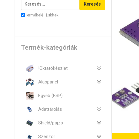
Keresés
Termékek
Cikkek
Termék-kategóriák
!Oktatókészlet
Alappanel
Egyéb (ESP)
Adattárolás
Shield/pajzs
Szenzor