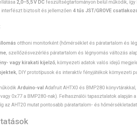
ellátása
2,0–5,5 V DC
feszültségtartományon belül működik, így 
C interfészt biztosít és jellemzően
4 tűs JST/GROVE csatlakoz
:
állomás
otthoni monitorként (hőmérséklet és páratartalom és lé
ome
, szellőzésvezérlés páratartalom és légnyomás változás alap
y- vagy kirakati kijelző
, környezeti adatok valós idejű megje
ojektek
, DIY prototípusok és interaktív fényjátékok környezeti
 működik
Arduino-val
Adafruit AHTX0 és BMP280 könyvtárakkal, m
vagy 0x77 a BMP280-nak). Felhasználói tapasztalatok alapján 
míg az AHT20 mutat pontosabb páratartalom- és hőmérsékletadat
ltatások