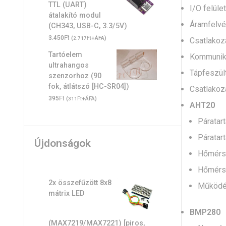
TTL (UART)
I/O felület
átalakító modul
Áramfelvé
(CH343, USB-C, 3.3/5V)
Ft
3.450
(
Ft
+ÁFA)
2.717
Csatlakozá
Tartóelem
Kommuniká
ultrahangos
Tápfeszült
szenzorhoz (90
fok, átlátszó [HC-SR04])
Csatlakoz
Ft
395
(
Ft
+ÁFA)
311
AHT20
Páratar
Páratar
Újdonságok
Hőmérsé
Hőmérsé
2x összefűzött 8x8
Működés
mátrix LED
BMP280
(MAX7219/MAX7221) [piros,