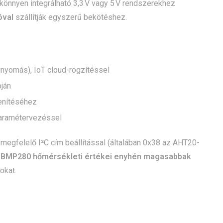
könnyen integrálható 3,3 V vagy 5 V rendszerekhez
óval
szállítják egyszerű bekötéshez.
gnyomás), IoT cloud-rögzítéssel
ján
lenítéséhez
 paramétervezéssel
egfelelő I²C cím beállítással (általában 0x38 az AHT20-
a
BMP280 hőmérsékleti értékei enyhén magasabbak
okat.