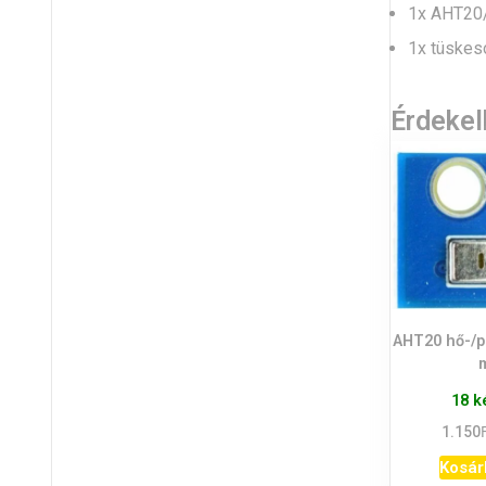
1x AHT20
1x tüskeso
Érdeke
AHT20 hő-/p
18 k
1.150
Kosár