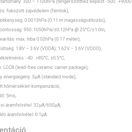
artomány: 300 – 1100hPa (tengerszinthez képest -500…+9000 
és: fokozott zajvédelem (fémtok),
zékenység: 0.0013hPa (0.11 m magasságváltozás),
pontosság: 950..1050hPa/±0.12hPa @ 25°C/±1.0m,
earitás: max. hiba 0.02hPa (0.17 méter),
ültség: 1.8V – 3.6V (VDDA), 1.62V – 3.6V (VDDD),
kletmérés: -40…+85°C, ±0.5°C,
: LCC8 (lead-free ceramic carrier package),
y energiaigény: 5µA (standard mode),
tt hőmérséklet-kompenzáció,
dő: 5ms,
i áramfelvétel: 32µA/650µA,
éti áramfelvétel: 0.1µA
ntáció