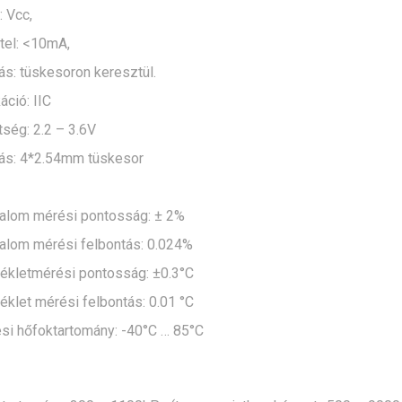
: Vcc,
tel: <10mA,
s: tüskesoron keresztül.
ció: IIC
ség: 2.2 – 3.6V
ás: 4*2.54mm tüskesor
talom mérési pontosság: ± 2%
talom mérési felbontás: 0.024%
kletmérési pontosság: ±0.3°C
klet mérési felbontás: 0.01 °C
i hőfoktartomány: -40°C … 85°C