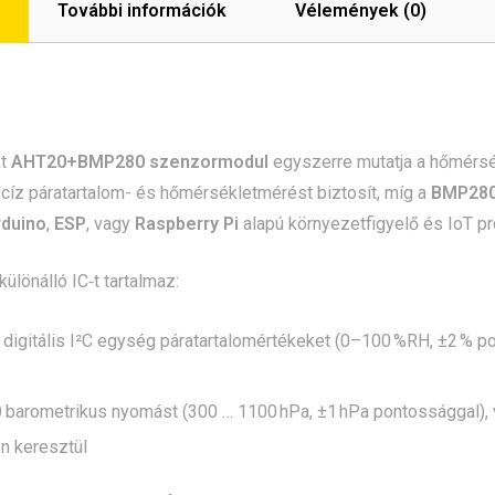
További információk
Vélemények (0)
kt
AHT20+BMP280 szenzormodul
egyszerre mutatja a hőmérsé
cíz páratartalom- és hőmérsékletmérést biztosít, míg a
BMP28
rduino
,
ESP
, vagy
Raspberry Pi
alapú környezetfigyelő és IoT pr
ülönálló IC‑t tartalmaz:
digitális I²C egység páratartalomértékeket (0–100 %RH, ±2 % po
0
barometrikus nyomást (300 … 1100 hPa, ±1 hPa pontossággal), v
n keresztül