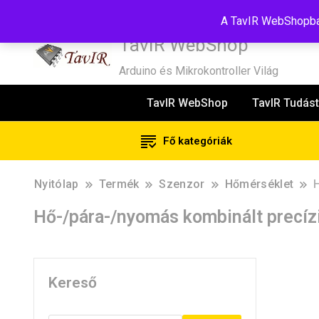
Tel:+36(20)99-23-781
Budapest, 1181, Szélmalom u. 13
E-Mail
A TavIR WebShopban
TavIR WebShop
Arduino és Mikrokontroller Világ
TavIR WebShop
TavIR Tudást
Fő kategóriák
Nyitólap
Termék
Szenzor
Hőmérséklet
Hő-/pára-/nyomás kombinált precíz
Kereső