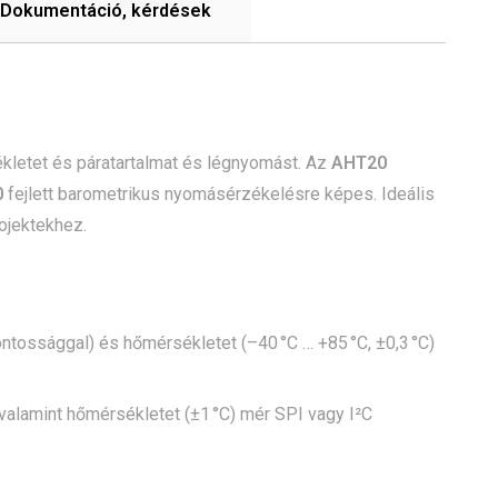
Dokumentáció, kérdések
kletet és páratartalmat és légnyomást. Az
AHT20
0
fejlett barometrikus nyomásérzékelésre képes. Ideális
ojektekhez.
ntossággal) és hőmérsékletet (–40 °C … +85 °C, ±0,3 °C)
alamint hőmérsékletet (±1 °C) mér SPI vagy I²C