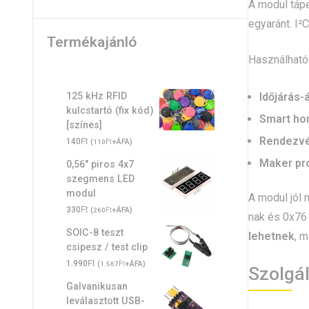
A modul táp
egyaránt. I²
Termékajánló
Használható
Időjárás-
125 kHz RFID
kulcstartó (fix kód)
Smart h
[színes]
Rendezvén
Ft
140
(
Ft
+ÁFA)
110
Maker pr
0,56" piros 4x7
szegmens LED
modul
A modul jól
Ft
330
(
Ft
+ÁFA)
260
nak és 0x76 
SOIC-8 teszt
lehetnek
, 
csipesz / test clip
Ft
1.990
(
Ft
+ÁFA)
1.567
Szolgá
Galvanikusan
leválasztott USB-