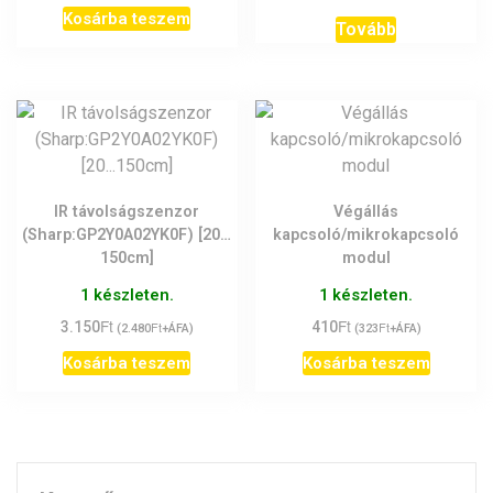
Kosárba teszem
Tovább
IR távolságszenzor
Végállás
(Sharp:GP2Y0A02YK0F) [20…
kapcsoló/mikrokapcsoló
150cm]
modul
1 készleten.
1 készleten.
Ft
Ft
3.150
Ft
410
Ft
(
2.480
+ÁFA)
(
323
+ÁFA)
Kosárba teszem
Kosárba teszem