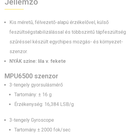
Jellemző
Kis méretű, félvezető-alapú érzékelővel, külső
feszültségstabilizálással és többszintű tápfeszültség
szűréssel készült egychipes mozgás- és környezet-
szenzor.
NYÁK színe: lila v. fekete
MPU6500 szenzor
3-tengely gyorsulásmérő
Tartomány: ± 16 g
Érzékenység: 16,384 LSB/g
3-tengely Gyroscope
Tartomány ± 2000 fok/sec