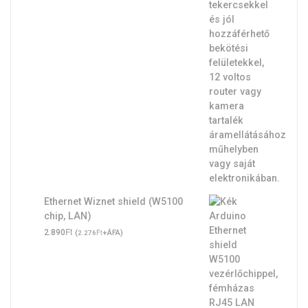
Ethernet Wiznet shield (W5100
chip, LAN)
Ft
2.890
(
Ft
+ÁFA)
2.276