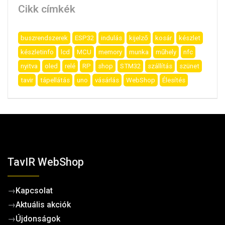
Cikk címkék
buszrendszerek
ESP32
indulás
kijelző
kosár
készlet
készletinfo
lcd
MCU
memory
munka
műhely
nfc
nyitva
oled
relé
RP
shop
STM32
szállítás
szünet
tavir
tápellátás
uno
vásárlás
WebShop
Élesítés
TavIR WebShop
→
Kapcsolat
→
Aktuális akciók
→
Újdonságok