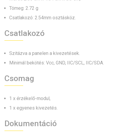
Tömeg: 2.72 g
Csatlakozó: 2.54mm osztásköz.
Csatlakozó
Szitázva a panelen a kivezetések.
Minimál bekötés: Vcc, GND, IIC/SCL, IIC/SDA.
Csomag
1 x érzékelő-modul,
1 x egyenes kivezetés.
Dokumentáció