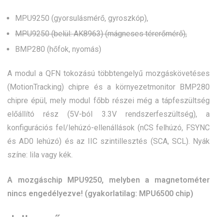
MPU9250 (gyorsulásmérő, gyroszkóp),
MPU9250 (belül: AK8963) (mágneses térerőmérő),
BMP280 (hőfok, nyomás)
A modul a QFN tokozású többtengelyű mozgáskövetéses
(MotionTracking) chipre és a környezetmonitor BMP280
chipre épül, mely modul főbb részei még a tápfeszültség
előállító rész (5V-ból 3.3V rendszerfeszültség), a
konfigurációs fel/lehúzó-ellenállások (nCS felhúzó, FSYNC
és AD0 lehúzó) és az IIC szintillesztés (SCA, SCL). Nyák
színe: lila vagy kék.
A mozgáschip MPU9250, melyben a magnetométer
nincs engedélyezve! (gyakorlatilag: MPU6500 chip)