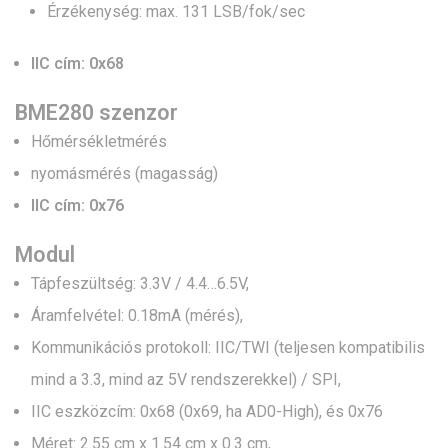
Érzékenység: max. 131 LSB/fok/sec
IIC cím: 0x68
BME280 szenzor
Hőmérsékletmérés
nyomásmérés (magasság)
IIC cím: 0x76
Modul
Tápfeszültség: 3.3V / 4.4…6.5V,
Áramfelvétel: 0.18mA (mérés),
Kommunikációs protokoll: IIC/TWI (teljesen kompatibilis
mind a 3.3, mind az 5V rendszerekkel) / SPI,
IIC eszközcím: 0x68 (0x69, ha AD0-High), és 0x76
Méret: 2.55 cm x 1.54 cm x 0.3 cm,