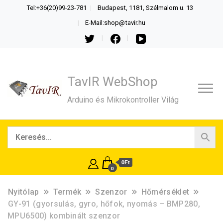
Tel:+36(20)99-23-781
Budapest, 1181, Szélmalom u. 13
E-Mail:shop@tavir.hu
TavIR WebShop
Arduino és Mikrokontroller Világ
0Ft
0
Nyitólap
Termék
Szenzor
Hőmérséklet
GY-91 (gyorsulás, gyro, hőfok, nyomás – BMP280,
MPU6500) kombinált szenzor