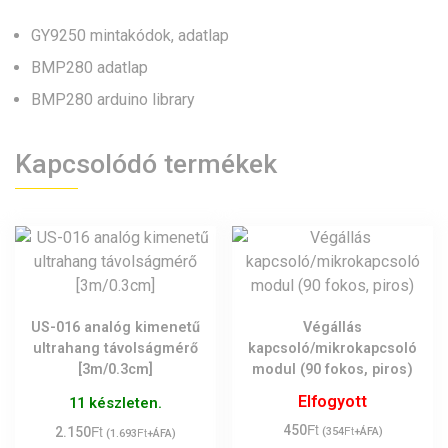
GY9250 mintakódok, adatlap
BMP280 adatlap
BMP280 arduino library
Kapcsolódó termékek
US-016 analóg kimenetű
Végállás
ultrahang távolságmérő
kapcsoló/mikrokapcsoló
[3m/0.3cm]
modul (90 fokos, piros)
Elfogyott
11 készleten.
Ft
Ft
450
Ft
2.150
Ft
(
354
+ÁFA)
(
1.693
+ÁFA)