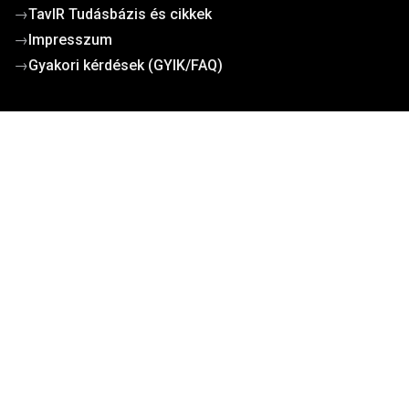
→
TavIR Tudásbázis és cikkek
→
Impresszum
→
Gyakori kérdések (GYIK/FAQ)
Működési dokumentumok
→
Cégadatok
Kosárba teszem
→
Általános szerződési feltételek
→
Adatvédelem
→
Cookie tájékoztató
→
Ügyfélszolgálat
→
Szállítási díjak
→
Kapcsolat
Kevesebb keresgélés, több működő projekt