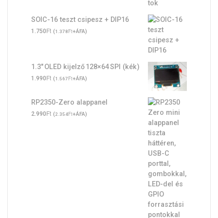
SOIC-16 teszt csipesz + DIP16
Ft
1.750
(
Ft
+ÁFA)
1.378
1.3″ OLED kijelző 128×64 SPI (kék)
Ft
1.990
(
Ft
+ÁFA)
1.567
RP2350-Zero alappanel
Ft
2.990
(
Ft
+ÁFA)
2.354