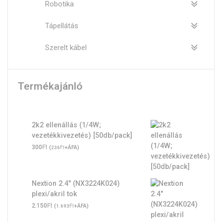
Robotika
Tápellátás
Szerelt kábel
Termékajánló
2k2 ellenállás (1/4W;
vezetékkivezetés) [50db/pack]
Ft
300
(
Ft
+ÁFA)
236
Nextion 2.4" (NX3224K024)
plexi/akril tok
Ft
2.150
(
Ft
+ÁFA)
1.693