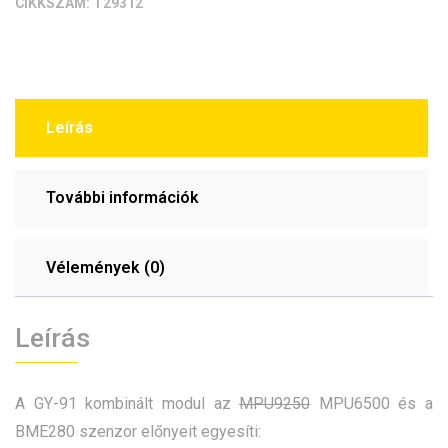
CIKKSZÁM:
T29312
kombinált
szenzor
mennyiség
Leírás
További információk
Vélemények (0)
Leírás
A GY-91 kombinált modul az
MPU9250
MPU6500 és a
BME280 szenzor előnyeit egyesíti: