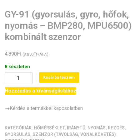
GY-91 (gyorsulás, gyro, hőfok,
nyomás – BMP280, MPU6500)
kombinált szenzor
Ft
4.890
Ft
(
3.850
+ÁFA)
8 készleten
GY-
Kosárba teszem
91
(gyorsulás,
Hozzáadás a kívánságlistához
gyro,
hőfok,
→Kérdés a termékkel kapcsolatban
nyomás
-
BMP280,
KATEGÓRIÁK:
HŐMÉRSÉKLET
,
IRÁNYTŰ
,
NYOMÁS
,
REZGÉS,
GYORSULÁS
,
SZENZOR (TÁVOLSÁG, VONALKÖVETÉS)
MPU6500)