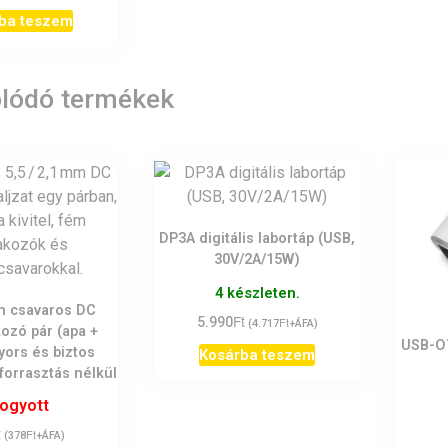
ba teszem
lódó termékek
DP3A digitális labortáp (USB,
30V/2A/15W)
4 készleten.
mm csavaros DC
Ft
5.990
Ft
(
4.717
+ÁFA)
kozó pár (apa +
USB-O
yors és biztos
Kosárba teszem
forrasztás nélkül
fogyott
t
Ft
(
378
+ÁFA)