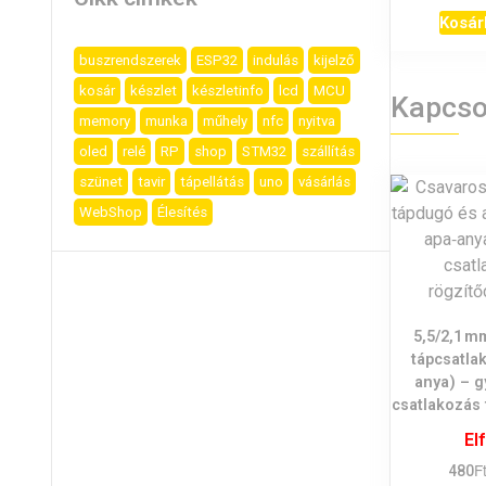
Kosár
buszrendszerek
ESP32
indulás
kijelző
kosár
készlet
készletinfo
lcd
MCU
Kapcso
memory
munka
műhely
nfc
nyitva
oled
relé
RP
shop
STM32
szállítás
szünet
tavir
tápellátás
uno
vásárlás
WebShop
Élesítés
5,5/2,1 
tápcsatla
anya) – g
csatlakozás 
El
F
480