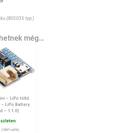
ku (802035 typ.)
lhetnek még…
ni – LiPo töltő
 – LiPo Battery
d – 1.1.0)
észleten.
t
Ft
(
780
+ÁFA)