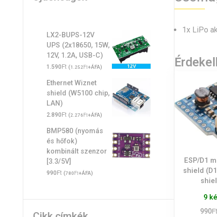
1x LiPo ak
LX2-BUPS-12V
UPS (2x18650, 15W,
12V, 1.2A, USB-C)
Érdeke
Ft
1.590
(
Ft
+ÁFA)
1.252
Ethernet Wiznet
shield (W5100 chip,
LAN)
Ft
2.890
(
Ft
+ÁFA)
2.276
BMP580 (nyomás
és hőfok)
kombinált szenzor
ESP/D1 mi
[3.3/5V]
shield (D1
Ft
990
(
Ft
+ÁFA)
780
shiel
9 k
F
990
Cikk címkék