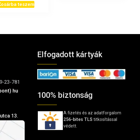
Kosárba teszem
Elfogadott kártyák
9-23-781
pont) hu
100% biztonság
A fizetés és az adatforgalom
utca 13.
256-bites TLS
titkosítással
védett.