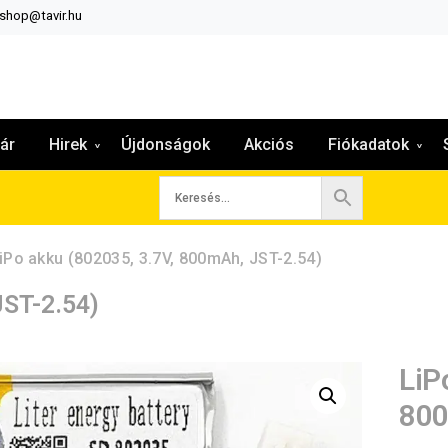
:shop@tavir.hu
ár
Hirek
Újdonságok
Akciós
Fiókadatok
iPo akku (802035, 3.7V, 800mAh, JST-2.54)
JST-2.54)
LiP
800