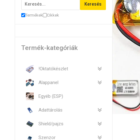
Keresés
Termékek
Cikkek
Termék-kategóriák
!Oktatókészlet
Alappanel
Egyéb (ESP)
Adattárolás
Shield/pajzs
Szenzor