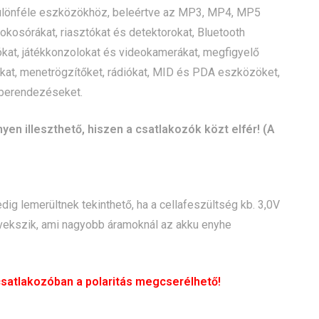
 különféle eszközökhöz, beleértve az MP3, MP4, MP5
okosórákat, riasztókat és detektorokat, Bluetooth
ókat, játékkonzolokat és videokamerákat, megfigyelő
kat, menetrögzítőket, rádiókat, MID és PDA eszközöket,
 berendezéseket.
n illeszthető, hiszen a csatlakozók közt elfér! (A
dig lemerültnek tekinthető, ha a cellafeszültség kb. 3,0V
növekszik, ami nagyobb áramoknál az akku enyhe
csatlakozóban a polaritás megcserélhető!