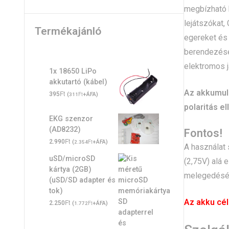
megbízható h
lejátszókat,
Termékajánló
egereket és 
berendezések
elektromos 
1x 18650 LiPo
akkutartó (kábel)
Az akkumulá
Ft
395
(
Ft
+ÁFA)
311
polaritás el
EKG szenzor
(AD8232)
Fontos!
Ft
2.990
(
Ft
+ÁFA)
2.354
A használat 
uSD/microSD
(2,75V) alá 
kártya (2GB)
melegedését
(uSD/SD adapter és
tok)
Az akku cél
Ft
2.250
(
Ft
+ÁFA)
1.772