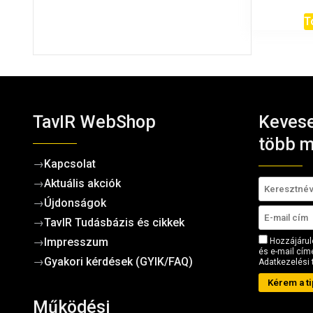
T
TavIR WebShop
Kevese
több m
→
Kapcsolat
→
Aktuális akciók
→
Újdonságok
→
TavIR Tudásbázis és cikkek
→
Impresszum
Hozzájárul
és e-mail címe
→
Gyakori kérdések (GYIK/FAQ)
Adatkezelési 
Kérem a ti
Működési