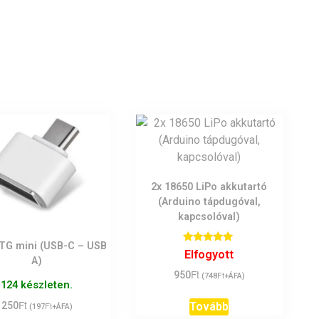
2x 18650 LiPo akkutartó
(Arduino tápdugóval,
kapcsolóval)
TG mini (USB-C – USB
Értékelés:
Elfogyott
5.00
A)
/ 5
Ft
950
Ft
(
748
+ÁFA)
124 készleten.
Ft
Tovább
250
Ft
(
197
+ÁFA)