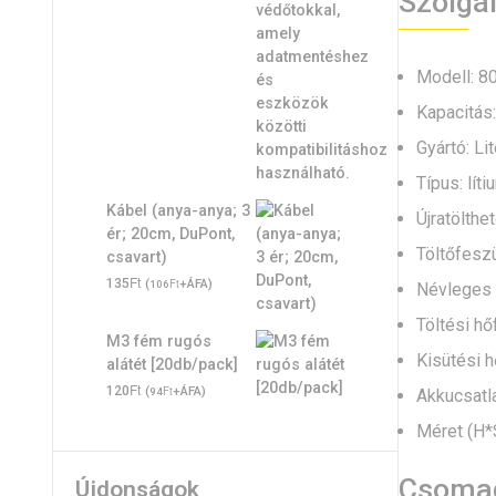
Szolgá
Modell: 8
Kapacitás
Gyártó: Lit
Típus: lít
Kábel (anya-anya; 3
Újratölthet
ér; 20cm, DuPont,
Töltőfeszü
csavart)
Ft
135
(
Ft
+ÁFA)
106
Névleges f
Töltési hő
M3 fém rugós
Kisütési h
alátét [20db/pack]
Ft
120
(
Ft
+ÁFA)
Akkucsatl
94
Méret (H
Csoma
Újdonságok