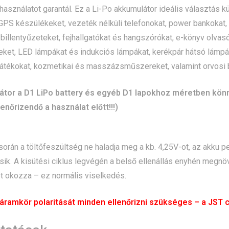
asználatot garantál. Ez a Li-Po akkumulátor ideális választás
 GPS készülékeket, vezeték nélküli telefonokat, power bankokat, 
billentyűzeteket, fejhallgatókat és hangszórókat, e-könyv olvas
et, LED lámpákat és indukciós lámpákat, kerékpár hátsó lámpá
játékokat, kozmetikai és masszázsműszereket, valamint orvosi
tor a D1 LiPo battery és egyéb D1 lapokhoz méretben könnye
lenőrizendő a használat előtt!!!)
során a töltőfeszültség ne haladja meg a kb. 4,25V-ot, az akku pe
esik. A kisütési ciklus legvégén a belső ellenállás enyhén meg
 okozza – ez normális viselkedés.
áramkör polaritását minden ellenőrizni szükséges – a JST 