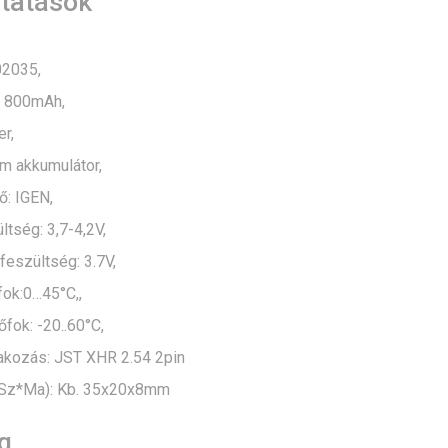
ltatások
02035,
: 800mAh,
er,
ium akkumulátor,
ő: IGEN,
ltség: 3,7-4,2V,
eszültség: 3.7V,
fok:0…45°C,,
őfok: -20..60°C,
akozás: JST XHR 2.54 2pin
*Sz*Ma): Kb. 35x20x8mm
g