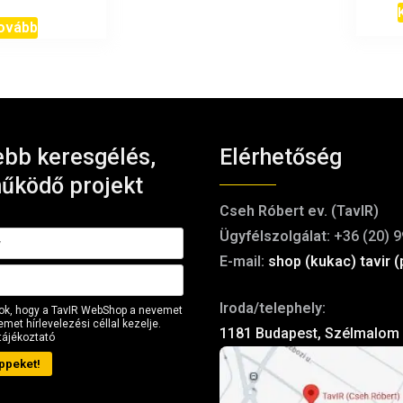
ovább
bb keresgélés,
Elérhetőség
űködő projekt
Cseh Róbert ev. (TavIR)
Ügyfélszolgálat:
+36 (20) 9
E-mail:
shop (kukac) tavir (
Iroda/telephely:
ok, hogy a TavIR WebShop a nevemet
met hírlevelezési céllal kezelje.
1181 Budapest, Szélmalom 
tájékoztató
ppeket!