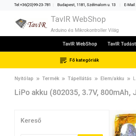
Tel:+36(20)99-23-781
Budapest, 1181, Szélmalom u. 13
E-Mail
TavIR WebShop
Arduino és Mikrokontroller Világ
TavIR WebShop
TavIR Tudást
Fő kategóriák
Nyitólap
Termék
Tápellátás
Elem/akku
L
LiPo akku (802035, 3.7V, 800mAh, 
Kereső