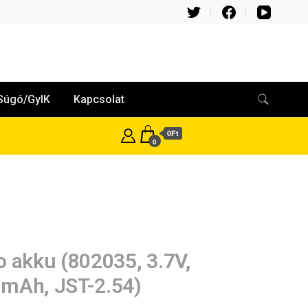
Súgó/GyIK
Kapcsolat
0Ft
0
o akku (802035, 3.7V,
mAh, JST-2.54)