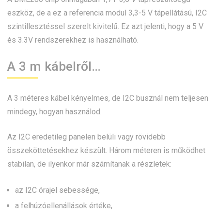
eszköz, de a ez a referencia modul 3,3-5 V tápellátású, I2C
szintillesztéssel szerelt kivitelű. Ez azt jelenti, hogy a 5 V
és 3.3V rendszerekhez is használható.
A 3 m kábelről…
A 3 méteres kábel kényelmes, de I2C busznál nem teljesen
mindegy, hogyan használod.
Az I2C eredetileg panelen belüli vagy rövidebb
összeköttetésekhez készült. Három méteren is működhet
stabilan, de ilyenkor már számítanak a részletek:
az I2C órajel sebessége,
a felhúzóellenállások értéke,