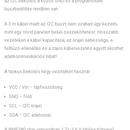
az I2C bekötés, a közös GND és a programoldali
buszbeállítás rendben van.
A 3 m kábel miatt az I2C buszt nem szabad úgy kezelni,
mint egy rövid panelen belüli összeköttetést. Hosszabb
vezetéken a kábel kapacitása, az órajel sebessége, a
felhúzó-ellenállás és a zajos kábelvezetés együtt okozhat
adatkommunikációs hibát!
A tipikus bekötés négy vezetéket használ:
VCC / Vin – tápfeszültség
GND – föld
SCL – I2C órajel
SDA – I2C adatvonal
A BME280 chip önmagában 1,71-3,6 V tápfeszültségű