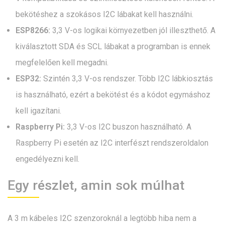
bekötéshez a szokásos I2C lábakat kell használni.
ESP8266:
3,3 V-os logikai környezetben jól illeszthető. A
kiválasztott SDA és SCL lábakat a programban is ennek
megfelelően kell megadni.
ESP32:
Szintén 3,3 V-os rendszer. Több I2C lábkiosztás
is használható, ezért a bekötést és a kódot egymáshoz
kell igazítani.
Raspberry Pi:
3,3 V-os I2C buszon használható. A
Raspberry Pi esetén az I2C interfészt rendszeroldalon
engedélyezni kell.
Egy részlet, amin sok múlhat
A 3 m kábeles I2C szenzoroknál a legtöbb hiba nem a