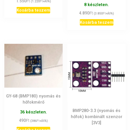
Ft
1.550
Ft
(
1.220
+ÁFA)
8 készleten.
Kosárba teszem
Ft
4.890
Ft
(
3.850
+ÁFA)
Kosárba teszem
GY-68 (BMP180) nyomás és
hőfokmérő
BMP280-3.3 (nyomás és
36 készleten.
hőfok) kombinált szenzor
Ft
490
Ft
(
386
+ÁFA)
[3V3]
Kosárba teszem