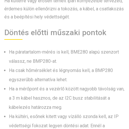
Ha kültérre vagy erősen terhelt ipari környezetbe tervezed,
érdemes külön ellenőrizni a tokozás, a kábel, a csatlakozás
és a beépítési hely védettségét.
Döntés előtti műszaki pontok
Ha páratartalom-mérés is kell, BME280 alapú szenzort
válassz, ne BMP280-at.
Ha csak hőmérséklet és légnyomás kell, a BMP280
egyszerűbb alternatíva lehet.
Ha a mérőpont és a vezérlő között nagyobb távolság van,
a 3 m kábel hasznos, de az I2C busz stabilitását a
kábelezés határozza meg.
Ha kültéri, esőnek kitett vagy vízálló szonda kell, az IP
védettségi fokozat legyen döntési adat. Ennél a