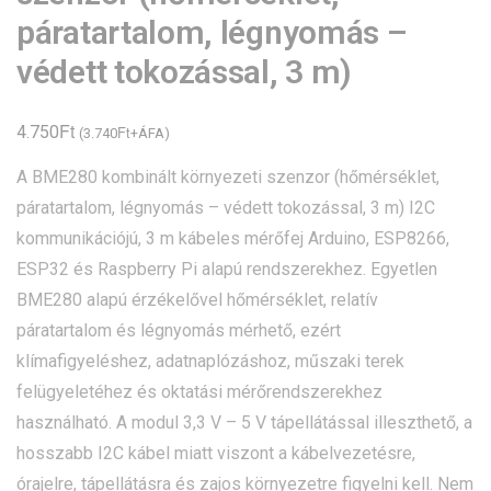
páratartalom, légnyomás –
védett tokozással, 3 m)
Ft
4.750
Ft
(
3.740
+ÁFA)
A BME280 kombinált környezeti szenzor (hőmérséklet,
páratartalom, légnyomás – védett tokozással, 3 m) I2C
kommunikációjú, 3 m kábeles mérőfej Arduino, ESP8266,
ESP32 és Raspberry Pi alapú rendszerekhez. Egyetlen
BME280 alapú érzékelővel hőmérséklet, relatív
páratartalom és légnyomás mérhető, ezért
klímafigyeléshez, adatnaplózáshoz, műszaki terek
felügyeletéhez és oktatási mérőrendszerekhez
használható. A modul 3,3 V – 5 V tápellátással illeszthető, a
hosszabb I2C kábel miatt viszont a kábelvezetésre,
órajelre, tápellátásra és zajos környezetre figyelni kell. Nem