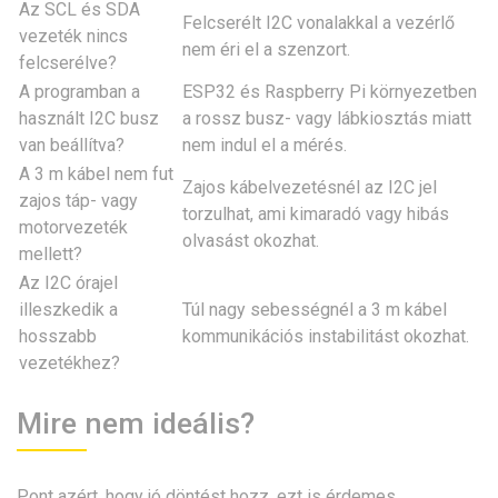
Az SCL és SDA
Felcserélt I2C vonalakkal a vezérlő
vezeték nincs
nem éri el a szenzort.
felcserélve?
A programban a
ESP32 és Raspberry Pi környezetben
használt I2C busz
a rossz busz- vagy lábkiosztás miatt
van beállítva?
nem indul el a mérés.
A 3 m kábel nem fut
Zajos kábelvezetésnél az I2C jel
zajos táp- vagy
torzulhat, ami kimaradó vagy hibás
motorvezeték
olvasást okozhat.
mellett?
Az I2C órajel
illeszkedik a
Túl nagy sebességnél a 3 m kábel
hosszabb
kommunikációs instabilitást okozhat.
vezetékhez?
Mire nem ideális?
Pont azért, hogy jó döntést hozz, ezt is érdemes