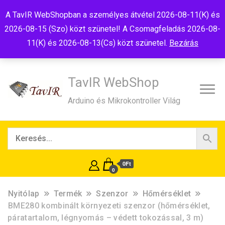
Tel:+36(20)99-23-781
Budapest, 1181, Szélmalom u. 13
A TavIR WebShopban a személyes átvétel 2026-08-11(K) és
E-Mail:shop@tavir.hu
2026-08-15 (Szo) közt szünetel! A Csomagfeladás 2026-08-
11(K) és 2026-08-13(Cs) közt szünetel.
Bezárás
TavIR WebShop
Arduino és Mikrokontroller Világ
0Ft
0
Nyitólap
Termék
Szenzor
Hőmérséklet
BME280 kombinált környezeti szenzor (hőmérséklet,
páratartalom, légnyomás – védett tokozással, 3 m)