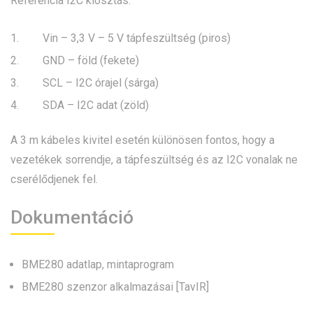
Referencia I2C kiosztás:
Vin – 3,3 V – 5 V tápfeszültség (piros)
GND – föld (fekete)
SCL – I2C órajel (sárga)
SDA – I2C adat (zöld)
A 3 m kábeles kivitel esetén különösen fontos, hogy a
vezetékek sorrendje, a tápfeszültség és az I2C vonalak ne
cserélődjenek fel.
Dokumentáció
BME280 adatlap, mintaprogram
BME280 szenzor alkalmazásai [TavIR]