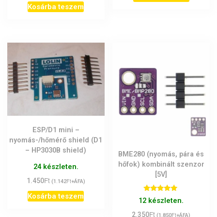
Kosárba teszem
ESP/D1 mini –
nyomás-/hőmérő shield (D1
– HP3030B shield)
BME280 (nyomás, pára és
hőfok) kombinált szenzor
24 készleten.
[5V]
Ft
1.450
Ft
(
1.142
+ÁFA)
Kosárba teszem
Értékelés:
12 készleten.
5.00
/ 5
Ft
2.350
Ft
(
1.850
+ÁFA)