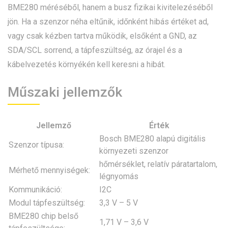
BME280 méréséből, hanem a busz fizikai kivitelezéséből
jön. Ha a szenzor néha eltűnik, időnként hibás értéket ad,
vagy csak kézben tartva működik, elsőként a GND, az
SDA/SCL sorrend, a tápfeszültség, az órajel és a
kábelvezetés környékén kell keresni a hibát.
Műszaki jellemzők
Jellemző
Érték
Bosch BME280 alapú digitális
Szenzor típusa:
környezeti szenzor
hőmérséklet, relatív páratartalom,
Mérhető mennyiségek:
légnyomás
Kommunikáció:
I2C
Modul tápfeszültség:
3,3 V – 5 V
BME280 chip belső
1,71 V – 3,6 V