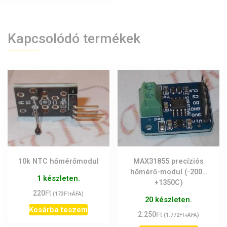
Kapcsolódó termékek
10k NTC hőmérőmodul
MAX31855 precíziós
hőmérő-modul (-200…
1 készleten.
+1350C)
Ft
220
Ft
(
173
+ÁFA)
20 készleten.
Kosárba teszem
Ft
2.250
Ft
(
1.772
+ÁFA)