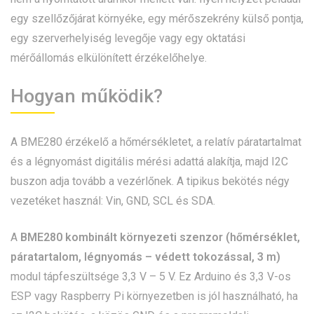
egy szellőzőjárat környéke, egy mérőszekrény külső pontja,
egy szerverhelyiség levegője vagy egy oktatási
mérőállomás elkülönített érzékelőhelye.
Hogyan működik?
A BME280 érzékelő a hőmérsékletet, a relatív páratartalmat
és a légnyomást digitális mérési adattá alakítja, majd I2C
buszon adja tovább a vezérlőnek. A tipikus bekötés négy
vezetéket használ: Vin, GND, SCL és SDA.
A
BME280 kombinált környezeti szenzor (hőmérséklet,
páratartalom, légnyomás – védett tokozással, 3 m)
modul tápfeszültsége 3,3 V – 5 V. Ez Arduino és 3,3 V-os
ESP vagy Raspberry Pi környezetben is jól használható, ha