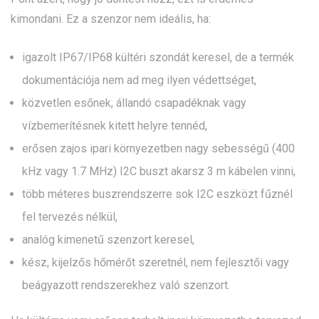
kimondani. Ez a szenzor nem ideális, ha:
igazolt IP67/IP68 kültéri szondát keresel, de a termék
dokumentációja nem ad meg ilyen védettséget,
közvetlen esőnek, állandó csapadéknak vagy
vízbemerítésnek kitett helyre tennéd,
erősen zajos ipari környezetben nagy sebességű (400
kHz vagy 1.7 MHz) I2C buszt akarsz 3 m kábelen vinni,
több méteres buszrendszerre sok I2C eszközt fűznél
fel tervezés nélkül,
analóg kimenetű szenzort keresel,
kész, kijelzős hőmérőt szeretnél, nem fejlesztői vagy
beágyazott rendszerekhez való szenzort.