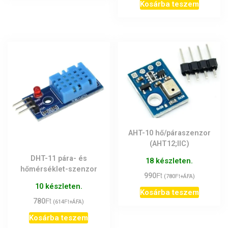
Kosárba teszem
AHT-10 hő/páraszenzor
(AHT12;IIC)
DHT-11 pára- és
18 készleten.
hőmérséklet-szenzor
Ft
990
Ft
(
780
+ÁFA)
10 készleten.
Kosárba teszem
Ft
780
Ft
(
614
+ÁFA)
Kosárba teszem