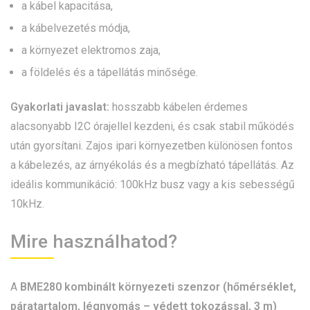
a kábel kapacitása,
a kábelvezetés módja,
a környezet elektromos zaja,
a földelés és a tápellátás minősége.
Gyakorlati javaslat:
hosszabb kábelen érdemes
alacsonyabb I2C órajellel kezdeni, és csak stabil működés
után gyorsítani. Zajos ipari környezetben különösen fontos
a kábelezés, az árnyékolás és a megbízható tápellátás. Az
ideális kommunikáció: 100kHz busz vagy a kis sebességű
10kHz.
Mire használhatod?
A
BME280 kombinált környezeti szenzor (hőmérséklet,
páratartalom, légnyomás – védett tokozással, 3 m)