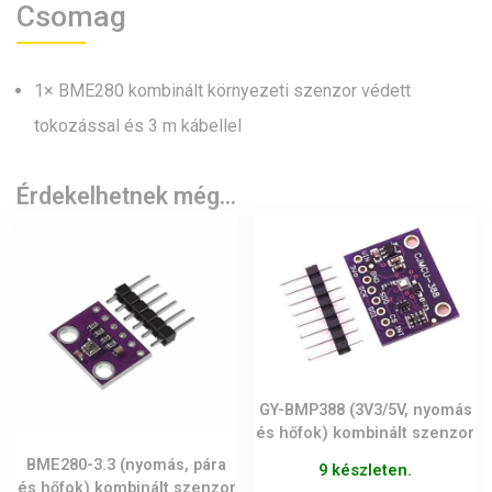
Csomag
1× BME280 kombinált környezeti szenzor védett
tokozással és 3 m kábellel
Érdekelhetnek még…
GY-BMP388 (3V3/5V, nyomás
és hőfok) kombinált szenzor
BME280-3.3 (nyomás, pára
9 készleten.
és hőfok) kombinált szenzor