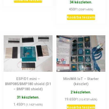
34 készleten.
Ft
450
Ft
(
354
+ÁFA)
Kosárba teszem
ESP/D1 mini –
MiniWifi IoT – Starter
BMP085/BMP180 shield (D1
(készlet)
– BMP180 shield)
2 készleten.
31 készleten.
Ft
19.650
Ft
(
15.472
+ÁFA)
Ft
1.450
Ft
(
1.142
+ÁFA)
Kosárba teszem