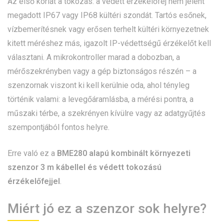
Az első korlát a tokozás: a védett érzékelőfej nem jelent
megadott IP67 vagy IP68 kültéri szondát. Tartós esőnek,
vízbemerítésnek vagy erősen terhelt kültéri környezetnek
kitett méréshez más, igazolt IP-védettségű érzékelőt kell
választani. A mikrokontroller marad a dobozban, a
mérőszekrényben vagy a gép biztonságos részén – a
szenzornak viszont ki kell kerülnie oda, ahol tényleg
történik valami: a levegőáramlásba, a mérési pontra, a
műszaki térbe, a szekrényen kívülre vagy az adatgyűjtés
szempontjából fontos helyre.
Erre való ez a
BME280 alapú kombinált környezeti
szenzor 3 m kábellel és védett tokozású
érzékelőfejjel
.
Miért jó ez a szenzor sok helyre?