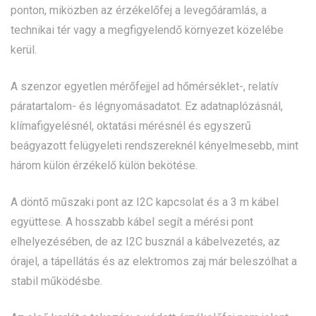
ponton, miközben az érzékelőfej a levegőáramlás, a
technikai tér vagy a megfigyelendő környezet közelébe
kerül.
A szenzor egyetlen mérőfejjel ad hőmérséklet-, relatív
páratartalom- és légnyomásadatot. Ez adatnaplózásnál,
klímafigyelésnél, oktatási mérésnél és egyszerű
beágyazott felügyeleti rendszereknél kényelmesebb, mint
három külön érzékelő külön bekötése.
A döntő műszaki pont az I2C kapcsolat és a 3 m kábel
együttese. A hosszabb kábel segít a mérési pont
elhelyezésében, de az I2C busznál a kábelvezetés, az
órajel, a tápellátás és az elektromos zaj már beleszólhat a
stabil működésbe.