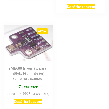
Kosárba teszem
Akció!
BME680 (nyomás, pára,
hőfok, légminőség)
kombinált szenzor
17 készleten.
Ft
Original
Current
Ft
4.990
Ft
5.950
(
3.929
+ÁFA)
price
price
Kosárba teszem
was:
is:
5.950Ft.
4.990Ft.