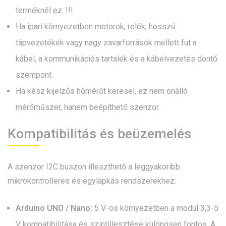
terméknél ez: !!!
Ha ipari környezetben motorok, relék, hosszú
tápvezetékek vagy nagy zavarforrások mellett fut a
kábel, a kommunikációs tartalék és a kábelvezetés döntő
szempont.
Ha kész kijelzős hőmérőt keresel, ez nem önálló
mérőműszer, hanem beépíthető szenzor.
Kompatibilitás és beüzemelés
A szenzor I2C buszon illeszthető a leggyakoribb
mikrokontrolleres és egylapkás rendszerekhez:
Arduino UNO / Nano:
5 V-os környezetben a modul 3,3-5
V kompatibilitása és szintillesztése különösen fontos. A