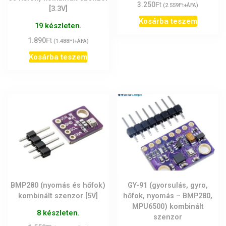
Ft
3.250
Ft
(
2.559
+ÁFA)
[3.3V]
Kosárba teszem
19 készleten.
Ft
1.890
Ft
(
1.488
+ÁFA)
Kosárba teszem
BMP280 (nyomás és hőfok)
GY-91 (gyorsulás, gyro,
kombinált szenzor [5V]
hőfok, nyomás – BMP280,
MPU6500) kombinált
8 készleten.
szenzor