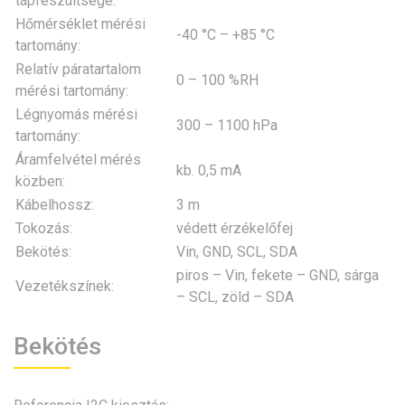
tápfeszültsége:
Hőmérséklet mérési
-40 °C – +85 °C
tartomány:
Relatív páratartalom
0 – 100 %RH
mérési tartomány:
Légnyomás mérési
300 – 1100 hPa
tartomány:
Áramfelvétel mérés
kb. 0,5 mA
közben:
Kábelhossz:
3 m
Tokozás:
védett érzékelőfej
Bekötés:
Vin, GND, SCL, SDA
piros – Vin, fekete – GND, sárga
Vezetékszínek:
– SCL, zöld – SDA
Bekötés