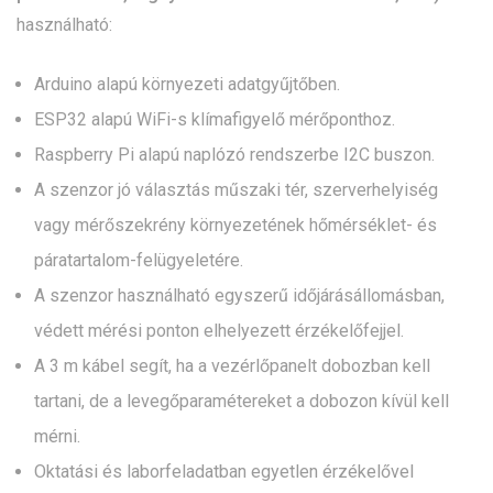
használható:
Arduino alapú környezeti adatgyűjtőben.
ESP32 alapú WiFi-s klímafigyelő mérőponthoz.
Raspberry Pi alapú naplózó rendszerbe I2C buszon.
A szenzor jó választás műszaki tér, szerverhelyiség
vagy mérőszekrény környezetének hőmérséklet- és
páratartalom-felügyeletére.
A szenzor használható egyszerű időjárásállomásban,
védett mérési ponton elhelyezett érzékelőfejjel.
A 3 m kábel segít, ha a vezérlőpanelt dobozban kell
tartani, de a levegőparamétereket a dobozon kívül kell
mérni.
Oktatási és laborfeladatban egyetlen érzékelővel