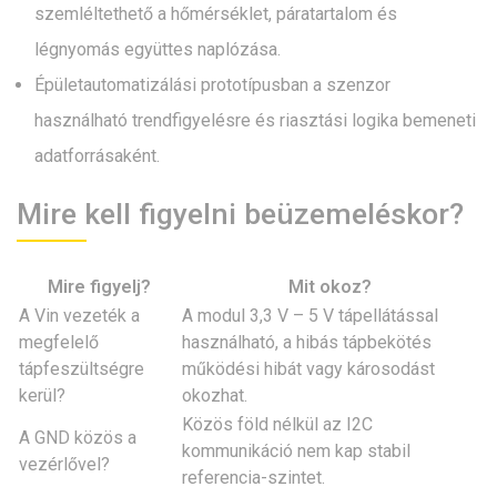
szemléltethető a hőmérséklet, páratartalom és
légnyomás együttes naplózása.
Épületautomatizálási prototípusban a szenzor
használható trendfigyelésre és riasztási logika bemeneti
adatforrásaként.
Mire kell figyelni beüzemeléskor?
Mire figyelj?
Mit okoz?
A Vin vezeték a
A modul 3,3 V – 5 V tápellátással
megfelelő
használható, a hibás tápbekötés
tápfeszültségre
működési hibát vagy károsodást
kerül?
okozhat.
Közös föld nélkül az I2C
A GND közös a
kommunikáció nem kap stabil
vezérlővel?
referencia-szintet.