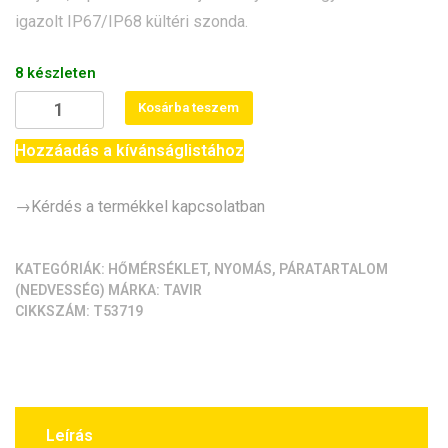
igazolt IP67/IP68 kültéri szonda.
8 készleten
BME280
Kosárba teszem
kombinált
környezeti
Hozzáadás a kívánságlistához
szenzor
(hőmérséklet,
→Kérdés a termékkel kapcsolatban
páratartalom,
légnyomás
-
KATEGÓRIÁK:
HŐMÉRSÉKLET
,
NYOMÁS
,
PÁRATARTALOM
(NEDVESSÉG)
MÁRKA:
TAVIR
védett
CIKKSZÁM:
T53719
tokozással,
3
m)
mennyiség
Leírás