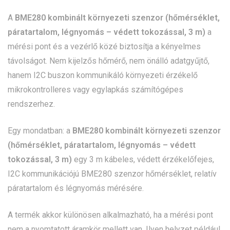
A
BME280 kombinált környezeti szenzor (hőmérséklet,
páratartalom, légnyomás – védett tokozással, 3 m)
a
mérési pont és a vezérlő közé biztosítja a kényelmes
távolságot. Nem kijelzős hőmérő, nem önálló adatgyűjtő,
hanem I2C buszon kommunikáló környezeti érzékelő
mikrokontrolleres vagy egylapkás számítógépes
rendszerhez.
Egy mondatban: a
BME280 kombinált környezeti szenzor
(hőmérséklet, páratartalom, légnyomás – védett
tokozással, 3 m)
egy 3 m kábeles, védett érzékelőfejes,
I2C kommunikációjú BME280 szenzor hőmérséklet, relatív
páratartalom és légnyomás mérésére.
A termék akkor különösen alkalmazható, ha a mérési pont
nem a nyomtatott áramkör mellett van. Ilyen helyzet például