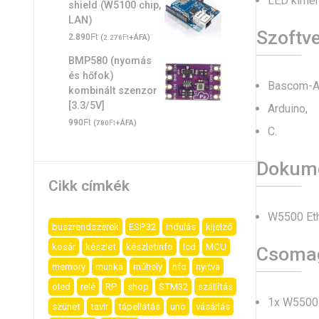
LED kimene
shield (W5100 chip,
LAN)
Szoftv
Ft
2.890
(
Ft
+ÁFA)
2.276
BMP580 (nyomás
és hőfok)
Bascom-A
kombinált szenzor
[3.3/5V]
Arduino,
Ft
990
(
Ft
+ÁFA)
780
C.
Dokume
Cikk címkék
W5500 Ethe
buszrendszerek
ESP32
indulás
kijelző
kosár
készlet
készletinfo
lcd
MCU
Csoma
memory
munka
műhely
nfc
nyitva
oled
relé
RP
shop
STM32
szállítás
1x W5500 
szünet
tavir
tápellátás
uno
vásárlás