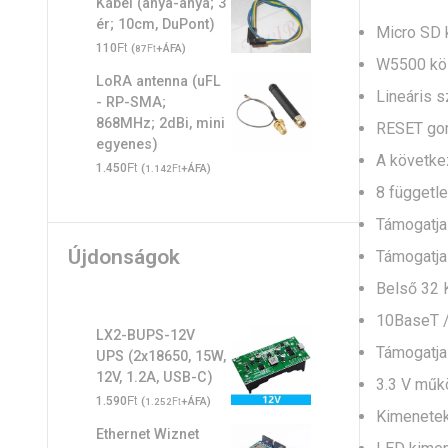
Kábel (anya-anya; 3
ér; 10cm, DuPont)
Micro SD 
Ft
110
(
Ft
+ÁFA)
87
W5500 köz
LoRA antenna (uFL
Lineáris s
- RP-SMA;
868MHz; 2dBi, mini
RESET gom
egyenes)
A követke
Ft
1.450
(
Ft
+ÁFA)
1.142
8 függetl
Támogatja 
Újdonságok
Támogatja
Belső 32 
10BaseT /
LX2-BUPS-12V
Támogatja
UPS (2x18650, 15W,
12V, 1.2A, USB-C)
3.3 V műkö
Ft
1.590
(
Ft
+ÁFA)
1.252
Kimenetek
Ethernet Wiznet