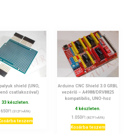
palyuk shield (UNO,
Arduino CNC Shield 3.0 GRBL
enő csatlakozóval)
vezérlő – A4988/DRV8825
kompatibilis, UNO-hoz
33 készleten.
4 készleten.
Ft
650
Ft
(
512
+ÁFA)
Ft
1.050
Ft
(
827
+ÁFA)
Kosárba teszem
Kosárba teszem