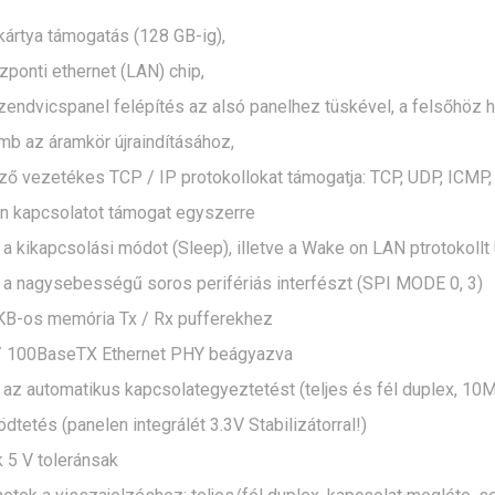
kártya támogatás (128 GB-ig),
ponti ethernet (LAN) chip,
zendvicspanel felépítés az alsó panelhez tüskével, a felsőhöz h
b az áramkör újraindításához,
ző vezetékes TCP / IP protokollokat támogatja: TCP, UDP, ICMP
en kapcsolatot támogat egyszerre
a kikapcsolási módot (Sleep), illetve a
Wake on LAN ptrotokollt
 a nagysebességű soros perifériás interfészt (SPI MODE 0, 3)
KB-os memória Tx / Rx pufferekhez
 100BaseTX Ethernet PHY beágyazva
 az automatikus kapcsolategyeztetést (teljes és fél duplex, 10
dtetés (panelen integrálét 3.3V Stabilizátorral!)
 5 V toleránsak