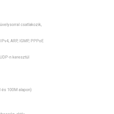
üvelysorral csatlakozik,
, IPv4, ARP, IGMP, PPPoE
 UDP-n keresztül
M és 100M alapon)