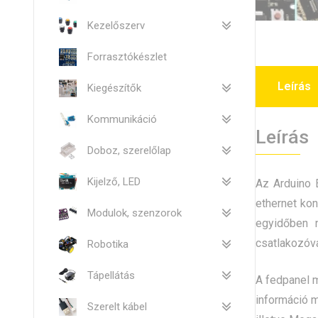
Kezelőszerv
Forrasztókészlet
Leírás
Kiegészítők
Kommunikáció
Leírás
Doboz, szerelőlap
Kijelző, LED
Az Arduino 
ethernet kon
Modulok, szenzorok
egyidőben n
csatlakozóv
Robotika
Tápellátás
A fedpanel m
információ m
Szerelt kábel