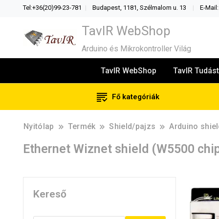
Tel:+36(20)99-23-781
Budapest, 1181, Szélmalom u. 13
E-Mail
TavIR WebShop
Arduino és Mikrokontroller Világ
TavIR WebShop
TavIR Tudást
Fő kategóriák
Nyitólap
Termék
Shield/pajzs
Arduino shi
Ethernet Wiznet shield (W5500 chip
Kereső