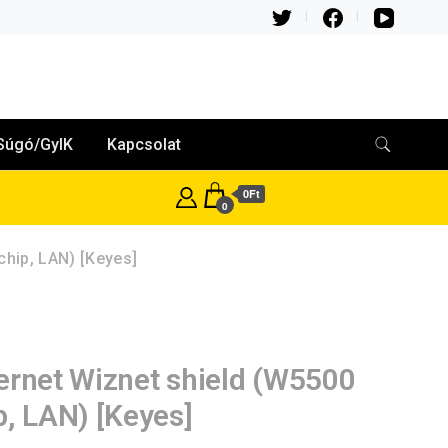
Súgó/GyIK
Kapcsolat
0Ft
0
chip, LAN) [Keyes]
ernet Wiznet shield (W5500
p, LAN) [Keyes]