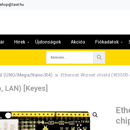
:shop@tavir.hu
ár
Hirek
Újdonságok
Akciós
Fiókadatok
eld (UNO/Mega/Nano/R4)
Ethernet Wiznet shield (W5500 
, LAN) [Keyes]
Eth
chi