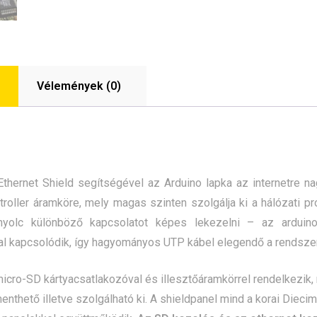
Vélemények (0)
Ethernet Shield segítségével az Arduino lapka az internetre n
troller áramköre, mely magas szinten szolgálja ki a hálózati p
yolc különböző kapcsolatot képes lekezelni – az arduino
al kapcsolódik, így hagyományos UTP kábel elegendő a rendsze
icro-SD kártyacsatlakozóval és illesztőáramkörrel rendelkezik,
enthető illetve szolgálható ki. A shieldpanel mind a korai Dieci