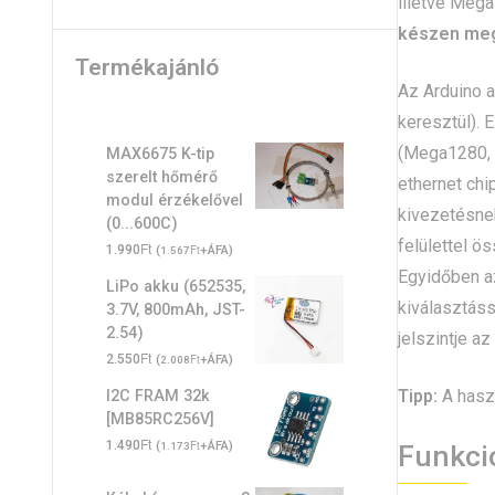
illetve Meg
készen meg
Termékajánló
Az Arduino 
keresztül). 
(Mega1280, M
MAX6675 K-tip
szerelt hőmérő
ethernet chi
modul érzékelővel
kivezetésnek
(0...600C)
felülettel ö
Ft
1.990
(
Ft
+ÁFA)
1.567
Egyidőben az
LiPo akku (652535,
kiválasztáss
3.7V, 800mAh, JST-
2.54)
jelszintje az
Ft
2.550
(
Ft
+ÁFA)
2.008
Tipp:
A haszn
I2C FRAM 32k
[MB85RC256V]
Ft
1.490
(
Ft
+ÁFA)
Funkci
1.173