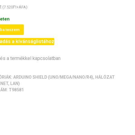
t
Ft
(
7.520
+ÁFA)
leten
et
rba teszem
adás a kívánságlistához
0
s a termékkel kapcsolatban
]
ÓRIÁK:
ARDUINO SHIELD (UNO/MEGA/NANO/R4)
,
HÁLÓZAT
iség
NET, LAN)
ZÁM:
T98581