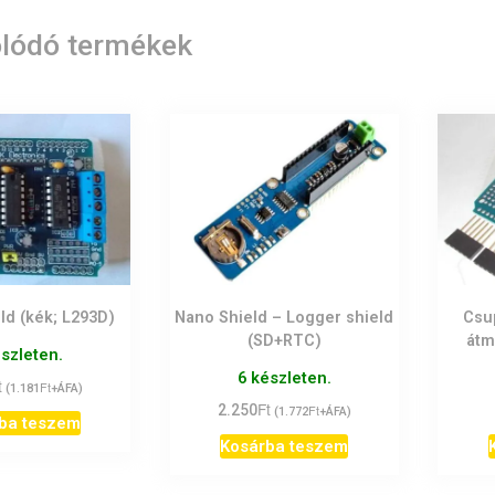
lódó termékek
ld (kék; L293D)
Nano Shield – Logger shield
Csu
(SD+RTC)
átm
észleten.
6 készleten.
t
Ft
(
1.181
+ÁFA)
Ft
2.250
Ft
(
1.772
+ÁFA)
ba teszem
Kosárba teszem