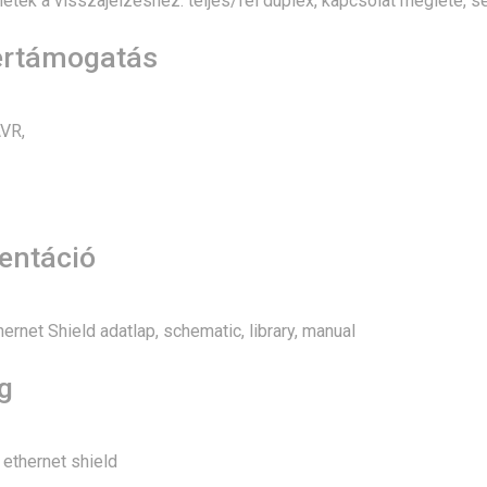
tek a visszajelzéshez: teljes/fél duplex, kapcsolat megléte, s
ertámogatás
VR,
ntáció
rnet Shield adatlap, schematic, library, manual
g
ethernet shield