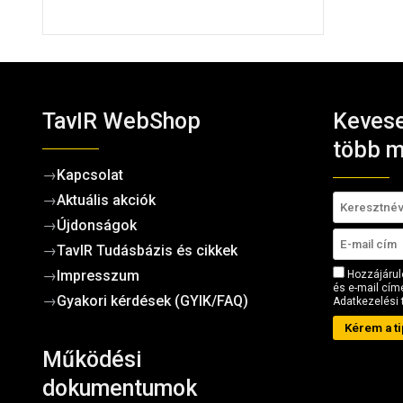
TavIR WebShop
Kevese
több m
→
Kapcsolat
→
Aktuális akciók
→
Újdonságok
→
TavIR Tudásbázis és cikkek
→
Impresszum
Hozzájárul
és e-mail címe
→
Gyakori kérdések (GYIK/FAQ)
Adatkezelési 
Kérem a ti
Működési
dokumentumok