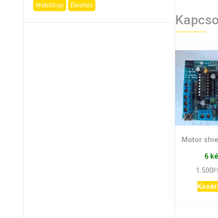
WebShop
Élesítés
Kapcso
Motor shie
6 k
F
1.500
Kosár