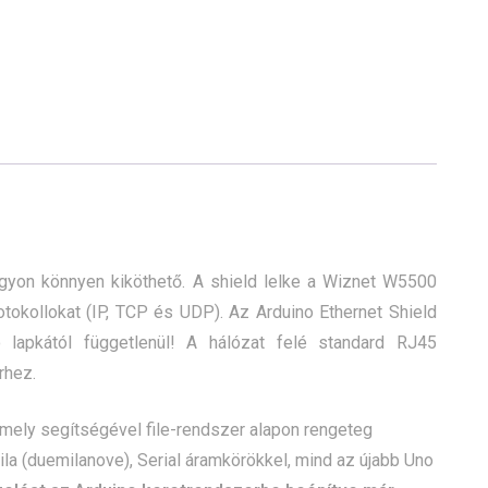
agyon könnyen kiköthető. A shield lelke a Wiznet W5500
rotokollokat (IP, TCP és UDP). Az Arduino Ethernet Shield
 lapkától függetlenül! A hálózat felé standard RJ45
rhez.
 mely segítségével file-rendszer alapon rengeteg
mila (duemilanove), Serial áramkörökkel, mind az újabb Uno