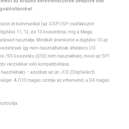
zelést az Arduino keretrendszerbe beépítve már
gvalósításokat.
buszon át kommunikál (az ICSP/ISP csatlakozón
 digitális 11, 12, és 13 kivezetése, míg a Mega
éseit használja. Mindkét áramkörön a digitális 10 az
 kivezetések így nem használhatóak általános I/O
are /SS kivezetés (D53) nem használható, mivel az SPI
i verziókkal való kompatibilitása.
 használnak) – azonban az ún. /CS (ChipSelect)
űséget. A D10 magas szintje az ethernetet, a D4 magas
ztosítja.