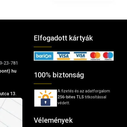
Elfogadott kártyák
9-23-781
pont) hu
100% biztonság
A fizetés és az adatforgalom
utca 13.
256-bites TLS
titkosítással
védett.
Vélemények