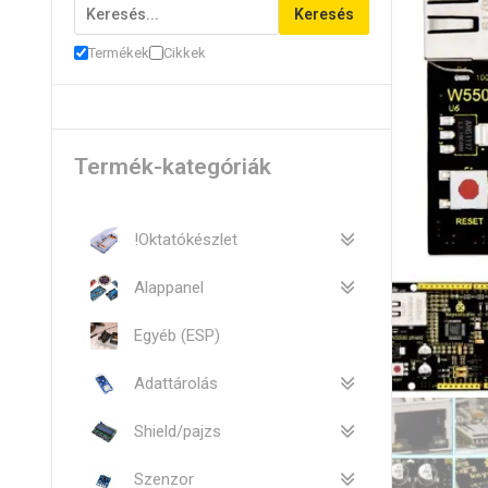
Keresés
Termékek
Cikkek
Termék-kategóriák
!Oktatókészlet
Alappanel
Egyéb (ESP)
Adattárolás
Shield/pajzs
Szenzor