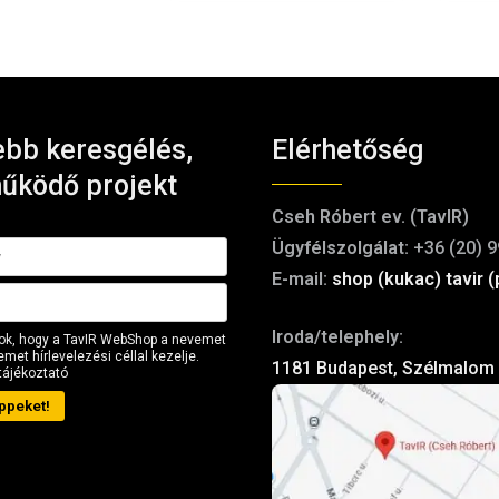
bb keresgélés,
Elérhetőség
űködő projekt
Cseh Róbert ev. (TavIR)
Ügyfélszolgálat:
+36 (20) 9
E-mail:
shop (kukac) tavir (
Iroda/telephely:
ok, hogy a TavIR WebShop a nevemet
met hírlevelezési céllal kezelje.
1181 Budapest, Szélmalom 
tájékoztató
ppeket!