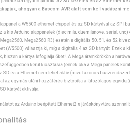
a panelekkel együttműködik.
Az SD kezelés és az ethernet ke
kapjuk, ahogyan a Bascom-AVR alatt sem kell vadászni me
alappanel a W5500 ethernet chippel és az SD kártyával az SPI 
Ez a kis Arduino alappanelek (diecimila, duemilanove, serial, uno)
ega2560, Mega2560 R3) esetén a digitális 50, 51, és 52 kivezet
pet (W5500) választja ki, míg a digitális 4 az SD kártyát. Ezek a
, hiszen a kártya lefoglalja őket!. A Mega áramkörökön a hardw
sszefüggésben kerül kiosztásra (ennek oka a Mega panelek korább
 SD és a Ethernet nem lehet aktív (mivel azonos buszrendszert
al az egymás utáni hozzáférés biztosítja a látszólagos egyidej
 SD kártyát aktiválja.
álatot az Arduino beépített Ethernet2 eljáráskönyvtára azonnal bi
onalitás