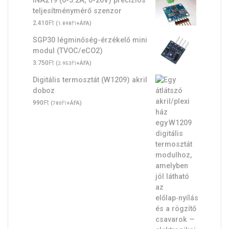
teljesítménymérő szenzor
Ft
2.410
(
Ft
+ÁFA)
1.898
SGP30 légminőség-érzékelő mini
modul (TVOC/eCO2)
Ft
3.750
(
Ft
+ÁFA)
2.953
Digitális termosztát (W1209) akril
doboz
Ft
990
(
Ft
+ÁFA)
780