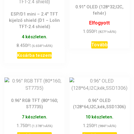
0.91″ OLED (128*32;I2C,
fehér)
ESP/D1 mini – 2.4″ TFT
kijelző shield (D1 – Lolin
Elfogyott
TFT-2.4 shield)
Ft
1.050
Ft
(
827
+ÁFA)
4 készleten.
Tovább
Ft
8.450
Ft
(
6.654
+ÁFA)
Kosárba teszem
0.96″ RGB TFT (80*160;
0.96″ OLED
ST7735)
(128*64,I2C,kék,SSD1306)
7 készleten.
10 készleten.
Ft
Ft
1.750
Ft
1.250
Ft
(
1.378
+ÁFA)
(
984
+ÁFA)