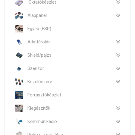
!Oktatókészlet
Alappanel
Egyéb (ESP)
Adattárolás
Shield/pajzs
Szenzor
Kezelőszerv
Forrasztókészlet
Kiegészítők
Kommunikáció
Doboz, szerelőlap