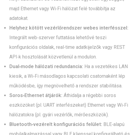
majd Ethernet vagy Wi‑Fi hálózat felé továbbítja az
adatokat.
Helyhez kötött vezérlőrendszer webes interfésszel:
Integrált web‑szerver futtatása lehetővé teszi
konfigurációs oldalak, real‑time adatkijelzők vagy REST
API‑k hosztolását közvetlenül a modulon.
Dual‑mode hálózati redundancia:
Ha a vezetékes LAN
kiesik, a Wi‑Fi másodlagos kapcsolati csatornaként lép
működésbe, így megnövelhető a rendszer stabilitása.
Soros‑Ethernet átjárók:
Áthidalja a régebbi soros
eszközöket (pl. UART interfészeket) Ethernet vagy Wi‑Fi
hálózatokra (pl. gyári vezérlők, mérőeszközök).
Bluetooth‑vezérelt konfigurációs felület:
BLE‑alapú
mobilalkalmazással vagy BLE klienssel konfigurálható és