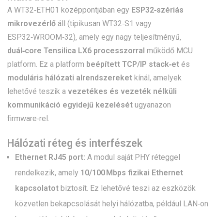
A WT32‑ETH01 középpontjában egy
ESP32‑szériás
mikrovezérlő
áll (tipikusan WT32‑S1 vagy
ESP32‑WROOM‑32), amely egy nagy teljesítményű,
duál‑core Tensilica LX6 processzorral
működő MCU
platform. Ez a platform
beépített TCP/IP stack‑et
és
moduláris hálózati alrendszereket
kínál, amelyek
lehetővé teszik a
vezetékes és vezeték nélküli
kommunikáció egyidejű kezelését
ugyanazon
firmware‑rel.
Hálózati réteg és interfészek
Ethernet RJ45 port:
A modul saját PHY réteggel
rendelkezik, amely
10/100 Mbps fizikai Ethernet
kapcsolatot
biztosít. Ez lehetővé teszi az eszközök
közvetlen bekapcsolását helyi hálózatba, például LAN‑on