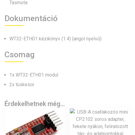
Tasmota
Dokumentáció
WT32-ETH01 kézikönyv (1.4) (angol nyelvű)
Csomag
1x WT32-ETH01 modul
2x tüskesor
Érdekelhetnek még…