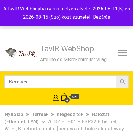
Tel:+36(20)99-23-781
Budapest, 1181, Szélmalom u. 13
A TavIR WebShopban a személyes átvétel 2026-08-11(K) és
E-Mail:shop@tavir.hu
2026-08-15 (Szo) közt szünetel!
Bezárás
TavIR WebShop
Arduino és Mikrokontroller Világ
0Ft
0
Nyitólap
Termék
Kiegészítők
Hálózat
(Ethernet, LAN)
WT32‑ETH01 – ESP32 Ethernet,
Wi‑Fi, Bluetooth modul [beágyazott hálózati gateway