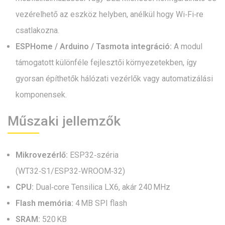
vezérelhető az eszköz helyben, anélkül hogy Wi‑Fi‑re
csatlakozna.
ESPHome / Arduino / Tasmota integráció:
A modul
támogatott különféle fejlesztői környezetekben, így
gyorsan építhetők hálózati vezérlők vagy automatizálási
komponensek.
Műszaki jellemzők
Mikrovezérlő:
ESP32‑széria
(WT32‑S1/ESP32‑WROOM‑32)
CPU:
Dual‑core Tensilica LX6, akár 240 MHz
Flash memória:
4 MB SPI flash
SRAM:
520 KB