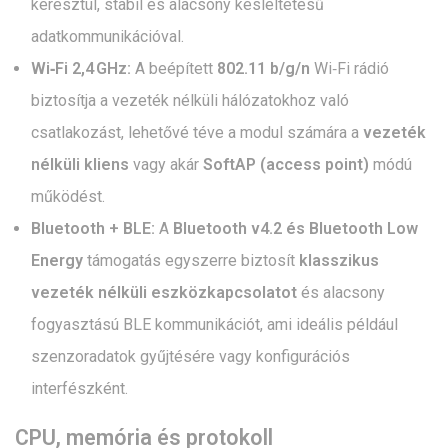
keresztül, stabil és alacsony késleltetésű
adatkommunikációval.
Wi‑Fi 2,4 GHz:
A beépített
802.11 b/g/n
Wi‑Fi rádió
biztosítja a vezeték nélküli hálózatokhoz való
csatlakozást, lehetővé téve a modul számára a
vezeték
nélküli kliens
vagy akár
SoftAP (access point)
módú
működést.
Bluetooth + BLE:
A
Bluetooth v4.2 és Bluetooth Low
Energy
támogatás egyszerre biztosít
klasszikus
vezeték nélküli eszközkapcsolatot
és alacsony
fogyasztású BLE kommunikációt, ami ideális például
szenzoradatok gyűjtésére vagy konfigurációs
interfészként.
CPU, memória és protokoll