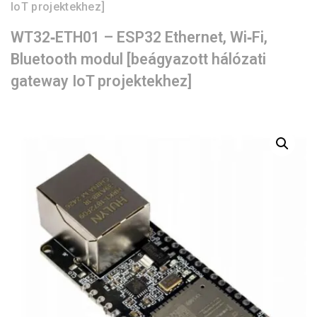
IoT projektekhez]
WT32‑ETH01 – ESP32 Ethernet, Wi‑Fi,
Bluetooth modul [beágyazott hálózati
gateway IoT projektekhez]