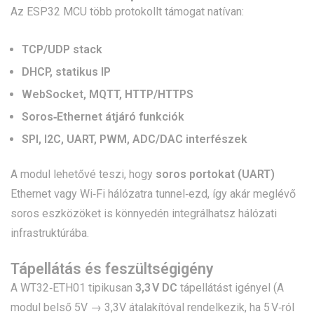
Az ESP32 MCU több protokollt támogat natívan:
TCP/UDP stack
DHCP, statikus IP
WebSocket, MQTT, HTTP/HTTPS
Soros‑Ethernet átjáró funkciók
SPI, I2C, UART, PWM, ADC/DAC interfészek
A modul lehetővé teszi, hogy
soros portokat (UART)
Ethernet vagy Wi‑Fi hálózatra tunnel‑ezd, így akár meglévő
soros eszközöket is könnyedén integrálhatsz hálózati
infrastruktúrába.
Tápellátás és feszültségigény
A WT32‑ETH01 tipikusan
3,3 V DC
tápellátást igényel (A
modul belső 5V → 3,3V átalakítóval rendelkezik, ha 5 V‑ról