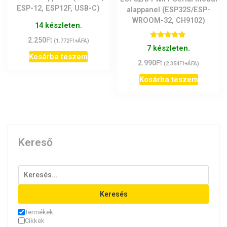
ESP-12, ESP12F, USB-C)
alappanel (ESP32S/ESP-
WROOM-32, CH9102)
14 készleten.
Ft
2.250
Ft
(
1.772
+ÁFA)
Értékelés:
7 készleten.
5.00
Kosárba teszem
/ 5
Ft
2.990
Ft
(
2.354
+ÁFA)
Kosárba teszem
Kereső
Keresés
Termékek
Cikkek