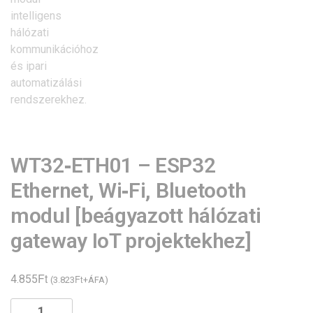
WT32‑ETH01 – ESP32
Ethernet, Wi‑Fi, Bluetooth
modul [beágyazott hálózati
gateway IoT projektekhez]
Ft
4.855
Ft
(
3.823
+ÁFA)
WT32‑ETH01