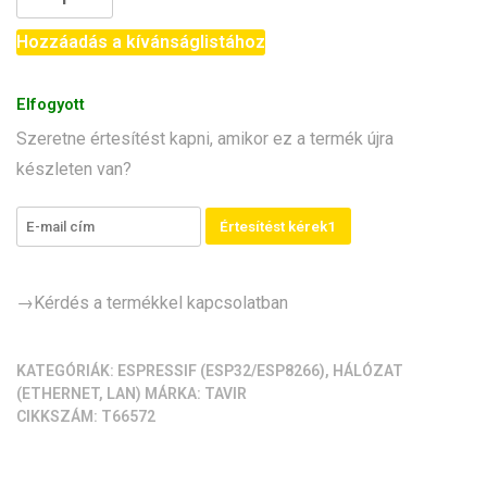
-
ESP32
Hozzáadás a kívánságlistához
Ethernet,
Wi‑Fi,
Elfogyott
Bluetooth
Szeretne értesítést kapni, amikor ez a termék újra
modul
készleten van?
[beágyazott
hálózati
gateway
Értesítést kérek1
IoT
projektekhez]
mennyiség
→Kérdés a termékkel kapcsolatban
KATEGÓRIÁK:
ESPRESSIF (ESP32/ESP8266)
,
HÁLÓZAT
(ETHERNET, LAN)
MÁRKA:
TAVIR
CIKKSZÁM:
T66572