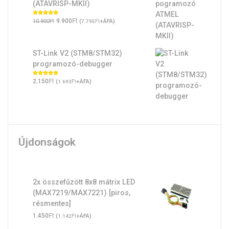
(ATAVRISP-MKII)
Original
Ft
Current
Ft
Értékelés:
9.900
(
Ft
+ÁFA)
10.900
7.795
5.00
/ 5
price
price
was:
is:
10.900Ft.
9.900Ft.
ST-Link V2 (STM8/STM32)
programozó-debugger
Ft
Értékelés:
2.150
(
Ft
+ÁFA)
1.693
5.00
/ 5
Újdonságok
2x összefűzött 8x8 mátrix LED
(MAX7219/MAX7221) [piros,
résmentes]
Ft
1.450
(
Ft
+ÁFA)
1.142