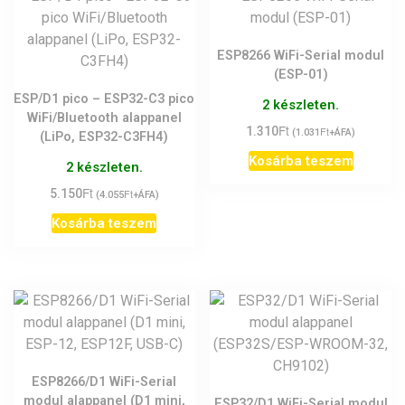
ESP8266 WiFi-Serial modul
(ESP-01)
ESP/D1 pico – ESP32-C3 pico
2 készleten.
WiFi/Bluetooth alappanel
Ft
1.310
Ft
(
1.031
+ÁFA)
(LiPo, ESP32-C3FH4)
Kosárba teszem
2 készleten.
Ft
5.150
Ft
(
4.055
+ÁFA)
Kosárba teszem
ESP8266/D1 WiFi-Serial
modul alappanel (D1 mini,
ESP32/D1 WiFi-Serial modul