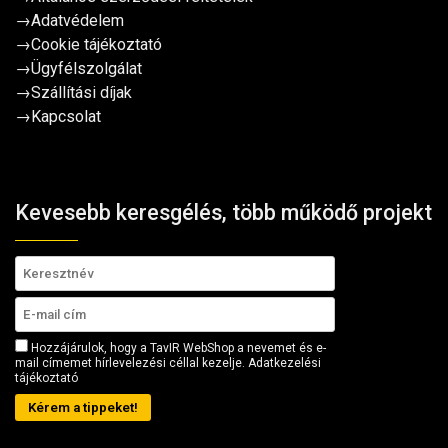
→
Adatvédelem
→
Cookie tájékoztató
→
Ügyfélszolgálat
→
Szállítási díjak
→
Kapcsolat
Kevesebb keresgélés, több működő projekt
Hozzájárulok, hogy a TavIR WebShop a nevemet és e-
mail címemet hírlevelezési céllal kezelje.
Adatkezelési
tájékoztató
Kérem a tippeket!