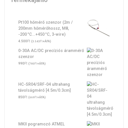
Termékajánló
Pt100 hőmérő szenzor (2m /
200mm hőmérőhossz, M8,
-200 °C...+450 °C, 3-wire)
Ft
4.500
(
Ft
+ÁFA)
3.543
0-30A AC/DC precíziós árammérő
szenzor
Ft
990
(
Ft
+ÁFA)
780
HC-SR04/SRF-04 ultrahang
távolságmérő [4.5m/0.3cm]
Ft
850
(
Ft
+ÁFA)
669
MKII pogramozó ATMEL