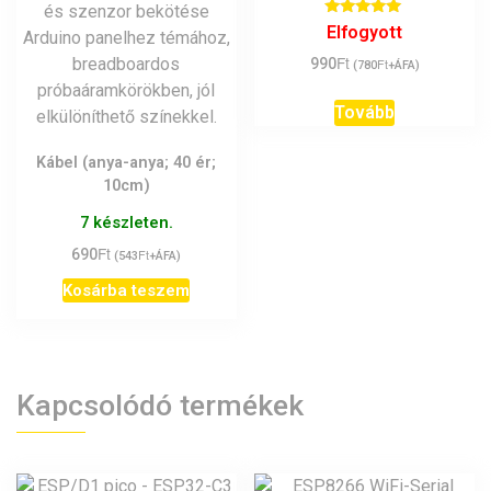
Értékelés:
Elfogyott
5.00
/ 5
Ft
990
Ft
(
780
+ÁFA)
Tovább
Kábel (anya-anya; 40 ér;
10cm)
7 készleten.
Ft
690
Ft
(
543
+ÁFA)
Kosárba teszem
Kapcsolódó termékek