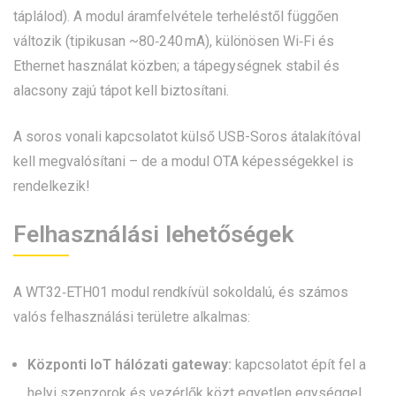
táplálod). A modul áramfelvétele terheléstől függően
változik (tipikusan ~80‑240 mA), különösen Wi‑Fi és
Ethernet használat közben; a tápegységnek stabil és
alacsony zajú tápot kell biztosítani.
A soros vonali kapcsolatot külső USB-Soros átalakítóval
kell megvalósítani – de a modul OTA képességekkel is
rendelkezik!
Felhasználási lehetőségek
A WT32‑ETH01 modul rendkívül sokoldalú, és számos
valós felhasználási területre alkalmas:
Központi IoT hálózati gateway:
kapcsolatot épít fel a
helyi szenzorok és vezérlők közt egyetlen egységgel,