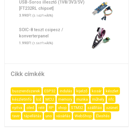
USB-Soros illesztő (1V8/3V3/5V)
[FT232RL chipset]
Ft
3.990
(
Ft
+ÁFA)
3.142
SOIC-8 teszt csipesz /
konverterpanel
Ft
1.990
(
Ft
+ÁFA)
1.567
Cikk címkék
buszrendszerek
ESP32
indulás
kijelző
kosár
készlet
készletinfo
lcd
MCU
memory
munka
műhely
nfc
nyitva
oled
relé
RP
shop
STM32
szállítás
szünet
tavir
tápellátás
uno
vásárlás
WebShop
Élesítés