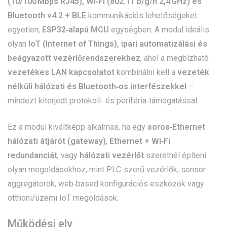
(10/100 Mbps RJ45), Wi‑Fi (802.11 b/g/n 2,4 GHz) és
Bluetooth v4.2 + BLE
kommunikációs lehetőségeket
egyetlen,
ESP32‑alapú MCU
egységben. A modul ideális
olyan
IoT (Internet of Things), ipari automatizálási és
beágyazott vezérlőrendszerekhez
, ahol a megbízható
vezetékes LAN kapcsolatot
kombinálni kell a
vezeték
nélküli hálózati és Bluetooth‑os interfészekkel
–
mindezt kiterjedt protokoll‑ és periféria‑támogatással.
Ez a modul kiváltképp alkalmas, ha egy
soros‑Ethernet
hálózati átjárót (gateway)
,
Ethernet + Wi‑Fi
redundanciát
, vagy
hálózati vezérlőt
szeretnél építeni
olyan megoldásokhoz, mint PLC‑szerű vezérlők, sensor
aggregátorok, web‑based konfigurációs eszközök vagy
otthoni/üzemi IoT megoldások.
Működési elv