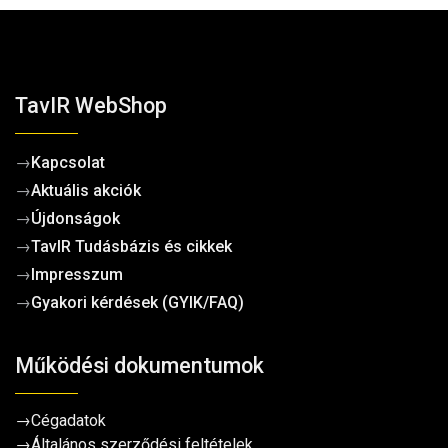
TavIR WebShop
→
Kapcsolat
→
Aktuális akciók
→
Újdonságok
→
TavIR Tudásbázis és cikkek
→
Impresszum
→
Gyakori kérdések (GYIK/FAQ)
Működési dokumentumok
→
Cégadatok
→
Általános szerződési feltételek