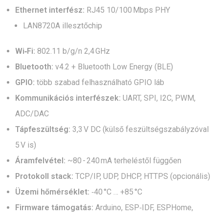
Ethernet interfész:
RJ45 10/100 Mbps PHY
LAN8720A illesztőchip
Wi‑Fi:
802.11 b/g/n 2,4 GHz
Bluetooth:
v4.2 + Bluetooth Low Energy (BLE)
GPIO:
több szabad felhasználható GPIO láb
Kommunikációs interfészek:
UART, SPI, I2C, PWM,
ADC/DAC
Tápfeszültség:
3,3 V DC (külső feszültségszabályzóval
5 V is)
Áramfelvétel:
~80 - 240 mA terheléstől függően
Protokoll stack:
TCP/IP, UDP, DHCP, HTTPS (opcionális)
Üzemi hőmérséklet:
‑40 °C … +85 °C
Firmware támogatás:
Arduino, ESP‑IDF, ESPHome,