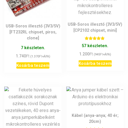
USB-Soros illesztő (3V3/5V)
USB-Soros illesztő (3V3/5V)
[CP2102 chipset, mini]
[FT232RL chipset, piros,
clone]
Értékelés:
57 készleten.
7 készleten.
5.00
/ 5
Ft
1.200
Ft
(
945
+ÁFA)
Ft
1.740
Ft
(
1.370
+ÁFA)
Kosárba teszem
Kosárba teszem
Kábel (anya-anya; 40 ér;
20cm)