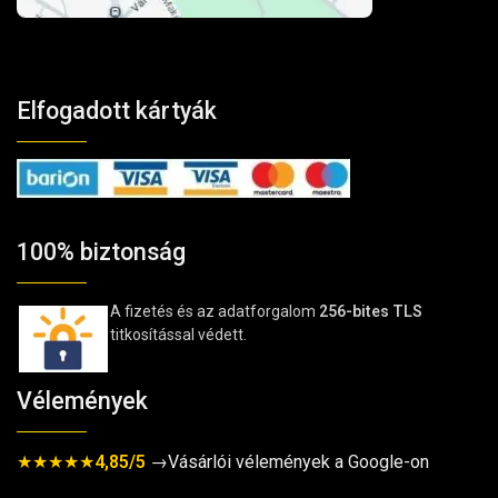
Elfogadott kártyák
100% biztonság
A fizetés és az adatforgalom
256-bites TLS
titkosítással védett.
Vélemények
★★★★★
4,85/5
→Vásárlói vélemények a Google-on