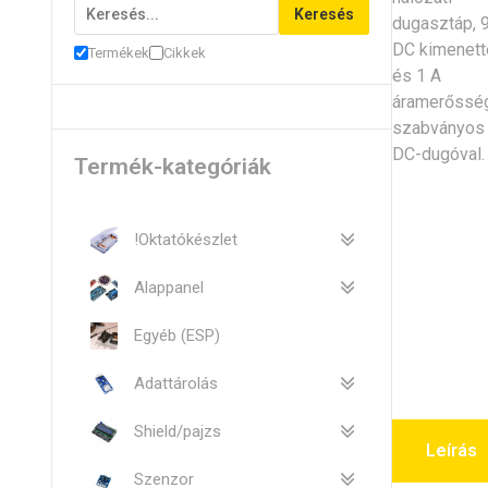
Keresés
Termékek
Cikkek
Termék-kategóriák
!Oktatókészlet
Alappanel
Egyéb (ESP)
Adattárolás
Shield/pajzs
Leírás
Szenzor