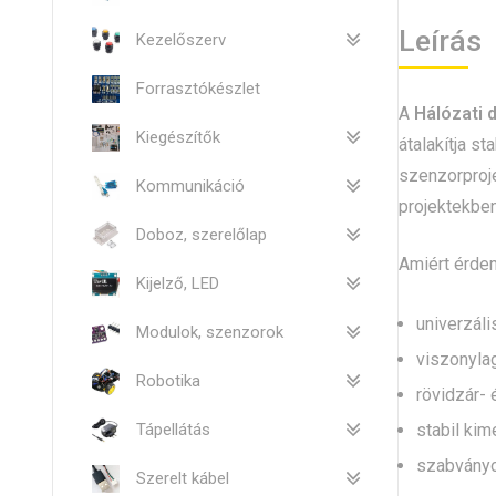
Leírás
Kezelőszerv
Forrasztókészlet
A
Hálózati 
Kiegészítők
átalakítja s
szenzorproje
Kommunikáció
projektekben
Doboz, szerelőlap
Amiért érdem
Kijelző, LED
univerzáli
Modulok, szenzorok
viszonylag
Robotika
rövidzár- 
Tápellátás
stabil kim
szabványo
Szerelt kábel