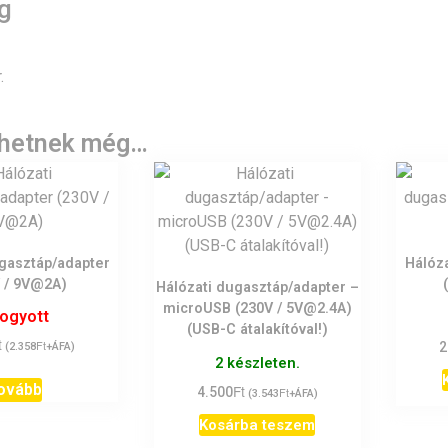
g
.
lhetnek még…
ugasztáp/adapter
Hálóz
 / 9V@2A)
Hálózati dugasztáp/adapter –
microUSB (230V / 5V@2.4A)
fogyott
(USB-C átalakítóval!)
t
Ft
2
(
2.358
+ÁFA)
2 készleten.
ovább
Ft
4.500
Ft
(
3.543
+ÁFA)
Kosárba teszem