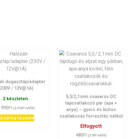
ati dugasztáp/adapter
(230V / 12V@1A)
5,5/2,1 mm csavaros DC
2 készleten.
tápcsatlakozó pár (apa +
Ft
.990
Ft
(
2.354
+ÁFA)
anya) – gyors és biztos
csatlakozás forrasztás nélkül
Kosárba teszem
Elfogyott
Ft
480
Ft
(
378
+ÁFA)