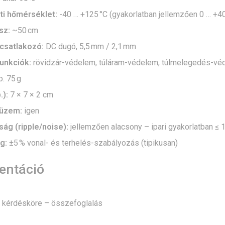
ti hőmérséklet:
-40 … +125 °C (gyakorlatban jellemzően 0 … +4
sz:
~50 cm
csatlakozó:
DC dugó, 5,5 mm / 2,1 mm
unkciók:
rövidzár-védelem, túláram-védelem, túlmelegedés-vé
. 75 g
.):
7 × 7 × 2 cm
üzem:
igen
ág (ripple/noise):
jellemzően alacsony – ipari gyakorlatban ≤ 
g:
±5 % vonal- és terhelés-szabályozás (tipikusan)
ntáció
s kérdésköre – összefoglalás