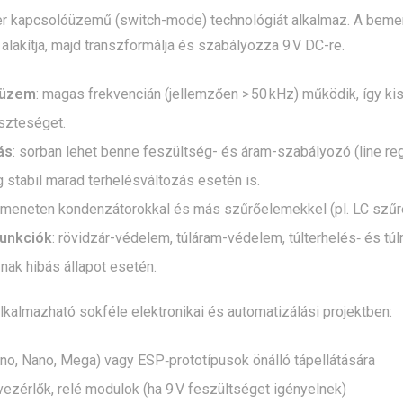
er kapcsolóüzemű (switch-mode) technológiát alkalmaz. A bemen
 alakítja, majd transzformálja és szabályozza 9 V DC-re.
óüzem
: magas frekvencián (jellemzően > 50 kHz) működik, így kis
szteséget.
ás
: sorban lehet benne feszültség- és áram-szabályozó (line regu
 stabil marad terhelésváltozás esetén is.
kimeneten kondenzátorokkal és más szűrőelemekkel (pl. LC szűrés
funkciók
: rövidzár-védelem, túláram-védelem, túlterhelés‑ és 
ak hibás állapot esetén.
lkalmazható sokféle elektronikai és automatizálási projektben:
no, Nano, Mega) vagy ESP‑prototípusok önálló tápellátására
ezérlők, relé modulok (ha 9 V feszültséget igényelnek)