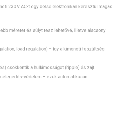
eti 230 V AC-t egy belső elektronikán keresztül magas
ebb méretet és súlyt tesz lehetővé, illetve alacsony
lation, load regulation) – így a kimeneti feszültség
) csökkentik a hullámosságot (ripple) és zajt.
túlmelegedés-védelem – ezek automatikusan