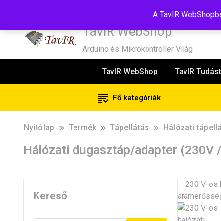
Tel:+36(20)99-23-781
Budapest, 1181, Szélmalom u. 13
E-Mail
A TavIR WebShopban
TavIR WebShop
Arduino és Mikrokontroller Világ
TavIR WebShop
TavIR Tudást
Fő kategóriák
Nyitólap
Termék
Tápellátás
Hálózati tápell
Hálózati dugasztáp/adapter (230V 
Kereső