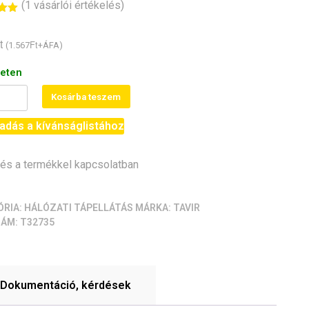
(
1
vásárlói értékelés)
és
5-
t
Ft
(
1.567
+ÁFA)
és
leten
ti
Kosárba teszem
táp/adapter
adás a kívánságlistához
)
s a termékkel kapcsolatban
iség
ÓRIA:
HÁLÓZATI TÁPELLÁTÁS
MÁRKA:
TAVIR
ZÁM:
T32735
Dokumentáció, kérdések