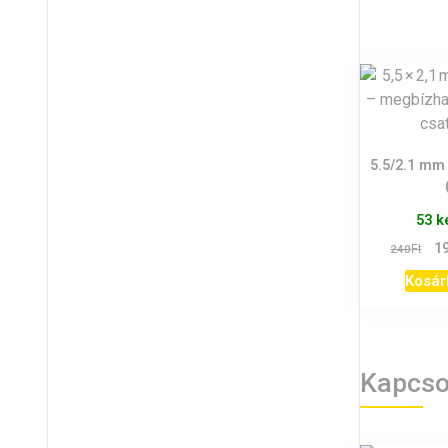
5.5/2.1 mm 
53 k
Ori
Ft
1
240
pri
Kosár
was
240
Kapcso