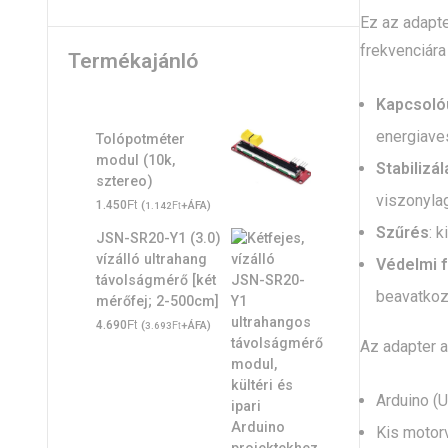
Ez az adapt
frekvenciára
Termékajánló
Kapcsol
energia­ve
Tolópotméter
modul (10k,
Stabilizál
sztereo)
viszonylag
Ft
1.450
(
Ft
+ÁFA)
1.142
Szűrés
: 
JSN-SR20-Y1 (3.0)
vízálló ultrahang
Védelmi 
távolságmérő [két
beavatkozn
mérőfej; 2-500cm]
Ft
4.690
(
Ft
+ÁFA)
3.693
Az adapter a
Arduino (U
Kis motorv