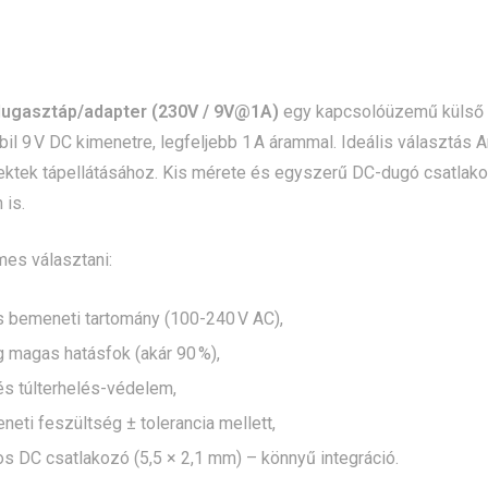
dugasztáp/adapter (230V / 9V@1A)
egy kapcsolóüzemű külső D
tabil 9 V DC kimenetre, legfeljebb 1 A árammal. Ideális választás 
ktek tápellátásához. Kis mérete és egyszerű DC-dugó csatlakoz
 is.
es választani:
s bemeneti tartomány (100-240 V AC),
 magas hatásfok (akár 90 %),
és túlterhelés-védelem,
eneti feszültség ± tolerancia mellett,
s DC csatlakozó (5,5 × 2,1 mm) – könnyű integráció.