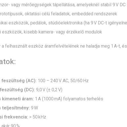
nzor- vagy mérőegységek tápellátása, amelyeknél stabil 9 V D
prototípusok, oktatási célú feladatok, embedded rendszerek
kai eszközök, pedálok, stúdióelektronika (ha 9 V DC-t igényelnek)
i eszközök, kisebb kamera- vagy érzékelő modulok
 a felhasznált eszköz áramfelvételének ne haladja meg 1 A-t, és
atok:
feszültség (AC):
100 – 240 V AC, 50/60 Hz
feszültség (DC):
9,0 V (± 0,2 V)
 kimeneti áram:
1 A (1000 mA) folyamatos terhelés
 teljesítmény:
9 W
i frekvencia:
> 50 kHz
:
akár 90 %