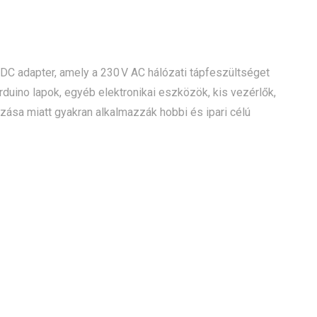
C adapter, amely a 230 V AC hálózati tápfeszültséget
Arduino lapok, egyéb elektronikai eszközök, kis vezérlők,
ása miatt gyakran alkalmazzák hobbi és ipari célú