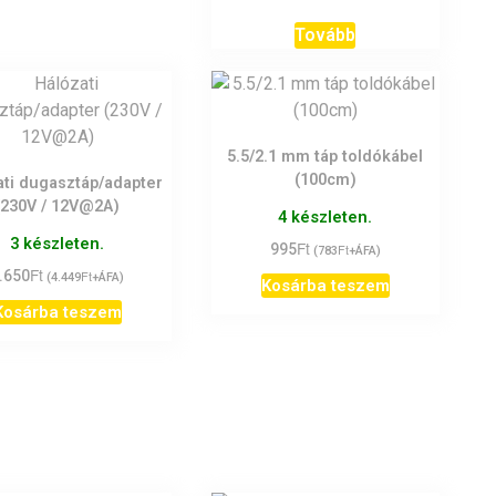
Tovább
5.5/2.1 mm táp toldókábel
(100cm)
ati dugasztáp/adapter
(230V / 12V@2A)
4 készleten.
3 készleten.
Ft
995
Ft
(
783
+ÁFA)
Ft
.650
Ft
(
4.449
+ÁFA)
Kosárba teszem
Kosárba teszem