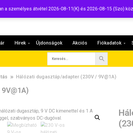
:shop@tavir.hu
 a személyes átvétel 2026-08-11(K) és 2026-08-15 (Szo) köz
ár
Hirek
Újdonságok
Akciós
Fiókadatok
átás
Hálózati dugasztáp/adapter (230V / 9V@1A)
/ 9V@1A)
Hál
(23