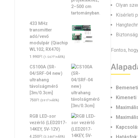
Olyan sze
Kísérleti 
433 MHz
Hangtechni
transmitter
Biztonság
adó/vevő
modulpár (Qiachip
WL102, RX470)
Fontos, hogy
Ft
1.990
(
Ft
+ÁFA)
1.567
Alapad
CS100A (SR-
04/SRF-04 new)
ultrahang
távolságmérő
Bemeneti 
[3m/0.3cm]
Kimeneti 
Ft
750
(
Ft
+ÁFA)
591
Maximális
RGB LED-sor
Maximális
vezérlő (LED2017-
Kapcsolás
14KEY, 5V-12V)
Ft
Hatásfok
4.250
(
Ft
+ÁFA)
3.346