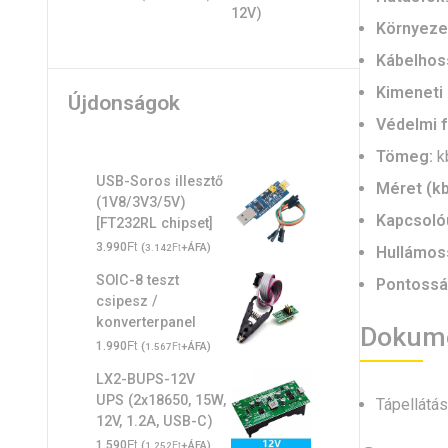
Környeze
Kábelhos
Kimeneti 
Újdonságok
Védelmi f
Tömeg:
kb
USB-Soros illesztő
Méret (kb
(1V8/3V3/5V)
Kapcsoló
[FT232RL chipset]
Ft
3.990
(
Ft
+ÁFA)
3.142
Hullámoss
SOIC-8 teszt
Pontossá
csipesz /
konverterpanel
Dokume
Ft
1.990
(
Ft
+ÁFA)
1.567
LX2-BUPS-12V
UPS (2x18650, 15W,
Tápellátá
12V, 1.2A, USB-C)
Ft
1.590
(
Ft
+ÁFA)
1.252