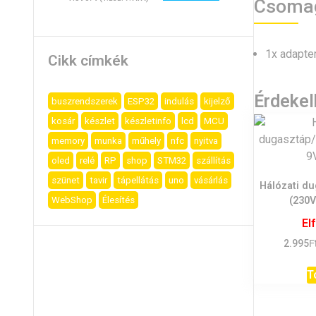
Csoma
1x adapter
Cikk címkék
Érdeke
buszrendszerek
ESP32
indulás
kijelző
kosár
készlet
készletinfo
lcd
MCU
memory
munka
műhely
nfc
nyitva
oled
relé
RP
shop
STM32
szállítás
szünet
tavir
tápellátás
uno
vásárlás
Hálózati d
(230V
WebShop
Élesítés
El
F
2.995
T