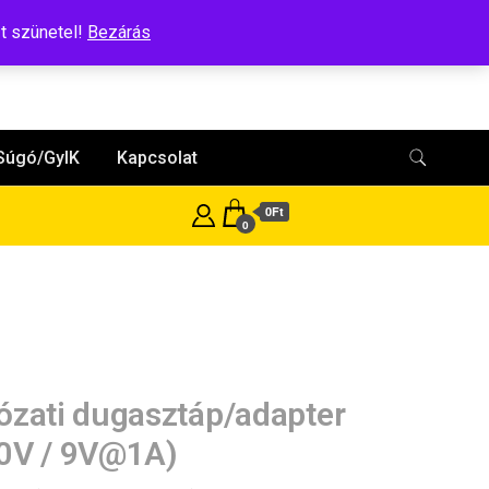
t szünetel!
Bezárás
Súgó/GyIK
Kapcsolat
0Ft
0
ózati dugasztáp/adapter
0V / 9V@1A)