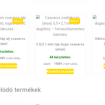
Akció!
Akció!
táp alj csavaros
Hálóz
(apa)
5.5/2.1 mm táp dugó csavaros
(anya)
észleten.
44 készleten.
Ft
ginal
Current
90
Ft
5
(
150
+ÁFA)
ce
price
Ft
Original
Current
Ft
190
Ft
240
(
150
+ÁFA)
ba teszem
:
is:
price
price
Kosárba teszem
Ft.
190Ft.
was:
is:
240Ft.
190Ft.
lódó termékek