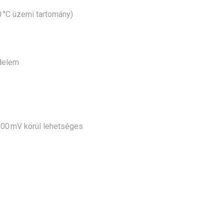
0 °C üzemi tartomány)
delem
100 mV körül lehetséges