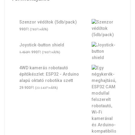
Szenzor védőtok (5db/pack)
Ft
990
(
Ft
+ÁFA)
780
Joystick-button shield
Original
Ft
Current
Ft
990
(
Ft
+ÁFA)
1.450
780
price
price
was:
is:
4WD kamerás robotautó
1.450Ft.
990Ft.
építőkészlet: ESP32 - Arduino
alapú oktató robotika szett
Ft
29.900
(
Ft
+ÁFA)
23.543