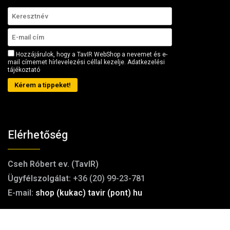
Hozzájárulok, hogy a TavIR WebShop a nevemet és e-
mail címemet hírlevelezési céllal kezelje.
Adatkezelési
tájékoztató
Kérem a tippeket!
Elérhetőség
Cseh Róbert ev. (TavIR)
Ügyfélszolgálat:
+36 (20) 99-23-781
E-mail:
shop (kukac) tavir (pont) hu
Iroda/telephely: