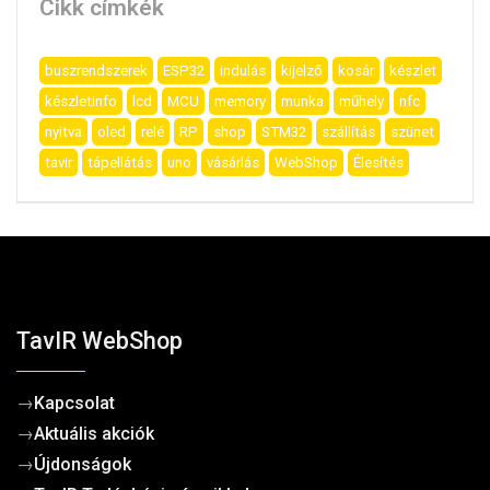
Cikk címkék
buszrendszerek
ESP32
indulás
kijelző
kosár
készlet
készletinfo
lcd
MCU
memory
munka
műhely
nfc
nyitva
oled
relé
RP
shop
STM32
szállítás
szünet
tavir
tápellátás
uno
vásárlás
WebShop
Élesítés
TavIR WebShop
→
Kapcsolat
→
Aktuális akciók
→
Újdonságok