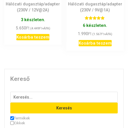
Hálózati dugasztáp/adapter
Hálózati dugasztáp/adapter
(230V / 12V@2A)
(230V / 9V@1A)
3 készleten.
Értékelés:
6 készleten.
Ft
5.00
5.650
Ft
(
4.449
+ÁFA)
/ 5
Ft
1.990
Ft
(
1.567
+ÁFA)
Kosárba teszem
Kosárba teszem
Kereső
Keresés
Termékek
Cikkek