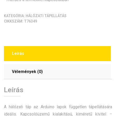
mennyiség
KATEGÓRIA:
HÁLÓZATI TÁPELLÁTÁS
CIKKSZÁM:
T76349
Leírás
Vélemények (0)
Leírás
A hálózati táp az Arduino lapok független tápellátására
ideális. Kapcsolóüzemű kialakítású, kiméretű kivitel –