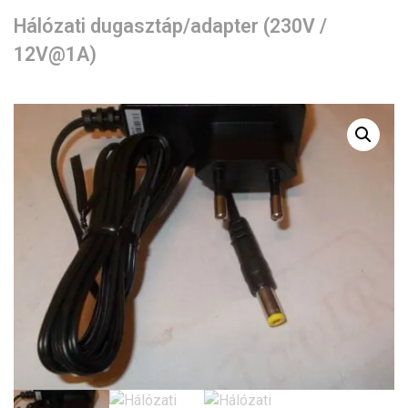
Hálózati dugasztáp/adapter (230V /
12V@1A)