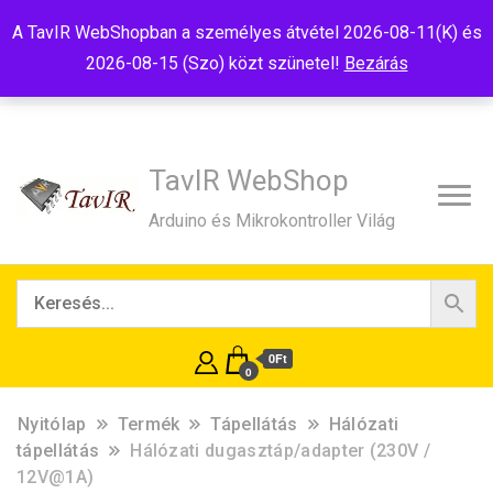
Tel:+36(20)99-23-781
Budapest, 1181, Szélmalom u. 13
A TavIR WebShopban a személyes átvétel 2026-08-11(K) és
E-Mail:shop@tavir.hu
2026-08-15 (Szo) közt szünetel!
Bezárás
TavIR WebShop
Arduino és Mikrokontroller Világ
0Ft
0
Nyitólap
Termék
Tápellátás
Hálózati
tápellátás
Hálózati dugasztáp/adapter (230V /
12V@1A)