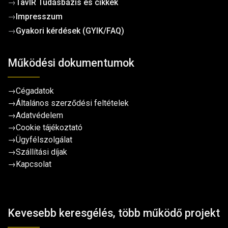
→
TavIR Tudásbázis és cikkek
→
Impresszum
→
Gyakori kérdések (GYIK/FAQ)
Működési dokumentumok
→
Cégadatok
→
Általános szerződési feltételek
→
Adatvédelem
→
Cookie tájékoztató
→
Ügyfélszolgálat
→
Szállítási díjak
→
Kapcsolat
Kevesebb keresgélés, több működő projekt