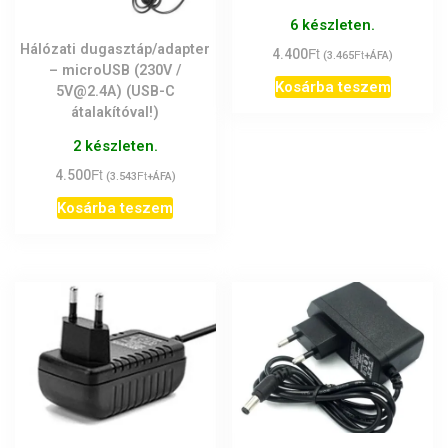
6 készleten.
Hálózati dugasztáp/adapter
Ft
4.400
Ft
(
3.465
+ÁFA)
– microUSB (230V /
Kosárba teszem
5V@2.4A) (USB-C
átalakítóval!)
2 készleten.
Ft
4.500
Ft
(
3.543
+ÁFA)
Kosárba teszem