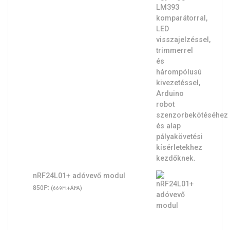
nRF24L01+ adóvevő modul
Ft
850
(
Ft
+ÁFA)
669