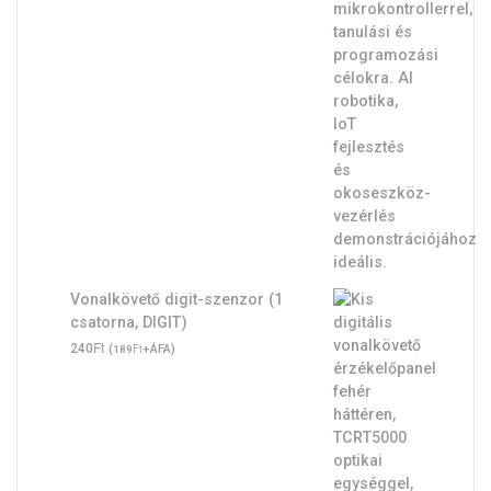
Vonalkövető digit-szenzor (1
csatorna, DIGIT)
Ft
240
(
Ft
+ÁFA)
189