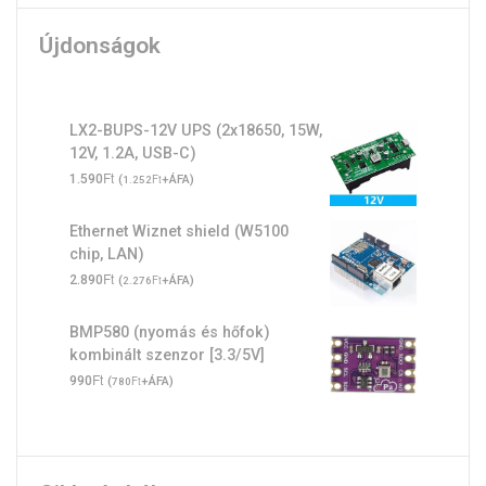
Újdonságok
LX2-BUPS-12V UPS (2x18650, 15W,
12V, 1.2A, USB-C)
Ft
1.590
(
Ft
+ÁFA)
1.252
Ethernet Wiznet shield (W5100
chip, LAN)
Ft
2.890
(
Ft
+ÁFA)
2.276
BMP580 (nyomás és hőfok)
kombinált szenzor [3.3/5V]
Ft
990
(
Ft
+ÁFA)
780