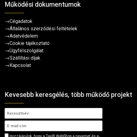
Működési dokumentumok
→
Cégadatok
→
Általános szerződési feltételek
→
Adatvédelem
→
Cookie tájékoztató
→
Ügyfélszolgálat
→
Szállítási díjak
→
Kapcsolat
Kevesebb keresgélés, több működő projekt
Hozzájárulok, hogy a TavIR WebShop a nevemet és e-