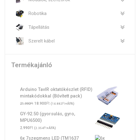
Robotika
Tápellátás
Szerelt kábel
Termékajánló
Arduino TavIR oktatókészlet (RFID)
mintakódokkal (Bővített pack)
Original
Ft
Current
Ft
18.900
(
Ft
+ÁFA)
21.990
14.882
price
price
GY-92.50 (gyorsulás, gyro,
was:
is:
MPU6500)
21.990Ft.
18.900Ft.
Ft
2.990
(
Ft
+ÁFA)
2.354
6x 7szegmens LED (TM1637