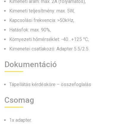
Kimeneti áram: max. 2A (folyamatos),
Kimeneti teljesítmény: max. 5W,
Kapcsolási frekvencia: >50kHz,
Hatásfok: max. 90%,
Környezeti hőmérséklet: -40…+125 °C;
Kimenetei csatlakozó: Adapter 5.5/2.5.
Dokumentáció
Tápellátás kérdésköre – összefoglalás
Csomag
1x adapter.