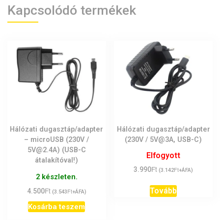
Kapcsolódó termékek
Hálózati dugasztáp/adapter
Hálózati dugasztáp/adapter
– microUSB (230V /
(230V / 5V@3A, USB-C)
5V@2.4A) (USB-C
Elfogyott
átalakítóval!)
Ft
3.990
Ft
(
3.142
+ÁFA)
2 készleten.
Ft
Tovább
4.500
Ft
(
3.543
+ÁFA)
Kosárba teszem