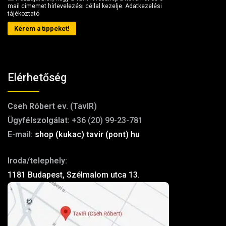
mail címemet hírlevelezési céllal kezelje.
Adatkezelési
tájékoztató
Kérem a tippeket!
Elérhetőség
Cseh Róbert ev. (TavIR)
Ügyfélszolgálat:
+36 (20) 99-23-781
E-mail:
shop (kukac) tavir (pont) hu
Iroda/telephely:
1181 Budapest, Szélmalom utca 13.