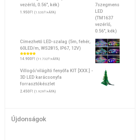
vezérlő, 0.56", kék)
Ft
1.950
(
Ft
+ÁFA)
1.535
Címezhető LED-szalag (5m, fehér,
60LED/m, WS2815, IP67, 12V)
Ft
Értékelés:
14.900
(
Ft
+ÁFA)
11.732
5.00
/ 5
Villogó/világító fenyőfa KIT [XXX.] -
3D LED karácsonyfa
forrasztókészlet
Ft
2.450
(
Ft
+ÁFA)
1.929
Újdonságok