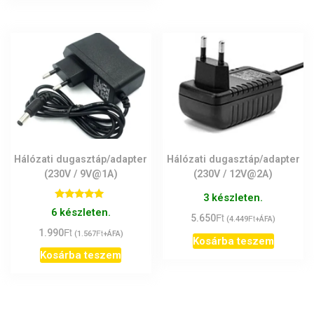
Hálózati dugasztáp/adapter
Hálózati dugasztáp/adapter
(230V / 9V@1A)
(230V / 12V@2A)
3 készleten.
Értékelés:
6 készleten.
Ft
5.00
5.650
Ft
(
4.449
+ÁFA)
/ 5
Ft
1.990
Ft
(
1.567
+ÁFA)
Kosárba teszem
Kosárba teszem