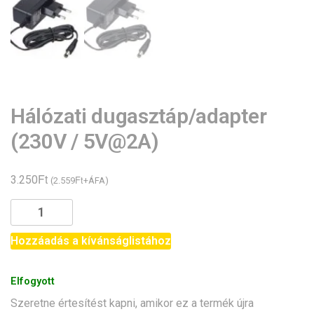
Hálózati dugasztáp/adapter
(230V / 5V@2A)
Ft
3.250
Ft
(
2.559
+ÁFA)
Hálózati
dugasztáp/adapter
(230V
Hozzáadás a kívánságlistához
/
5V@2A)
Elfogyott
mennyiség
Szeretne értesítést kapni, amikor ez a termék újra