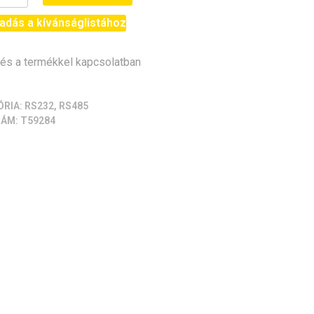
ő
adás a kívánságlistához
,
85
s a termékkel kapcsolatban
s,
s,
ÓRIA:
RS232, RS485
ZÁM:
T59284
2)
iség