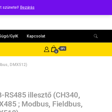
t szünetel!
Bezárás
Súgó/GyIK
Kapcsolat
0Ft
0
ldbus, DMX512)
-RS485 illesztő (CH340,
485 ; Modbus, Fieldbus,