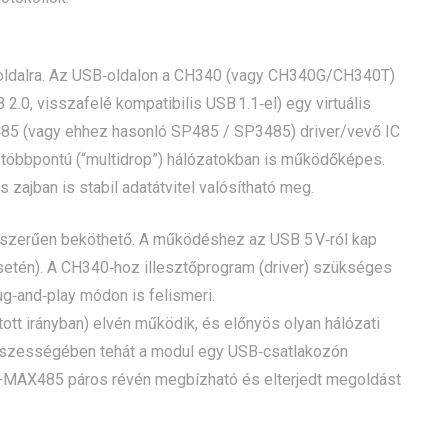
szoldalra. Az USB‑oldalon a CH340 (vagy CH340G/CH340T)
2.0, visszafelé kompatibilis USB 1.1‑el) egy virtuális
485 (vagy ehhez hasonló SP485 / SP3485) driver/vevő IC
ly többpontú (“multidrop”) hálózatokban is működőképes.
zajban is stabil adatátvitel valósítható meg.
gyszerűen beköthető. A működéshez az USB 5 V‑ról kap
 esetén). A CH340‑hoz illesztőprogram (driver) szükséges
‑and‑play módon is felismeri.
ott irányban) elvén működik, és előnyös olyan hálózati
sszességében tehát a modul egy USB‑csatlakozón
0+MAX485 páros révén megbízható és elterjedt megoldást