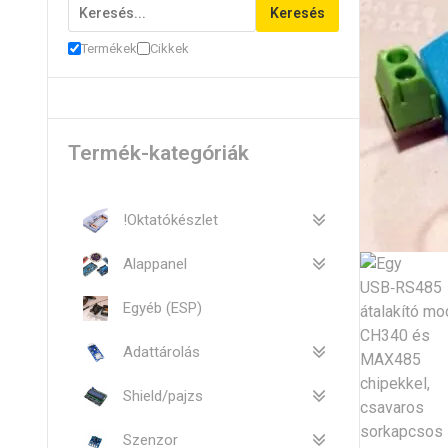
Keresés
Termékek
Cikkek
Termék-kategóriák
!Oktatókészlet
Alappanel
Egyéb (ESP)
Adattárolás
Shield/pajzs
Szenzor