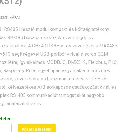
X512)
Ft
535
+ÁFA)
–RS485 illesztő modul kompakt és költséghatékony
dás RS-485 buszos eszközök számítógépes
koztatásához. A CH340 USB–soros vezérlő és a MAX485
vő IC segítségével USB-portból virtuális soros COM
 hoz létre, így alkalmas MODBUS, DMX512, Fieldbus, PLC,
o, Raspberry Pi és egyéb ipari vagy maker rendszerek
lésére, vezérlésére és buszmonitorozására. USB-ről
ható, kétvezetékes A/B sorkapcsos csatlakozást kínál, és
uplex RS-485 kommunikációt támogat akár nagyobb
gú adatátvitelhez is.
zleten
Kosárba teszem