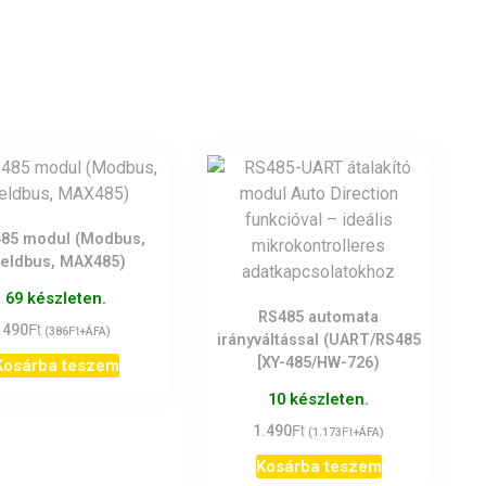
485 modul (Modbus,
ieldbus, MAX485)
69 készleten.
RS485 automata
Ft
490
Ft
(
386
+ÁFA)
irányváltással (UART/RS485
[XY-485/HW-726)
Kosárba teszem
10 készleten.
Ft
1.490
Ft
(
1.173
+ÁFA)
Kosárba teszem