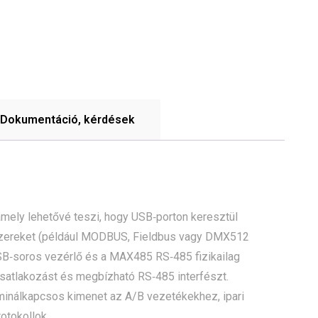
Dokumentáció, kérdések
ely lehetővé teszi, hogy USB‑porton keresztül
dszereket (például MODBUS, Fieldbus vagy DMX512
SB‑soros vezérlő és a MAX485 RS‑485 fizikailag
csatlakozást és megbízható RS‑485 interfészt.
erminálkapcsos kimenet az A/B vezetékekhez, ipari
otokollok.