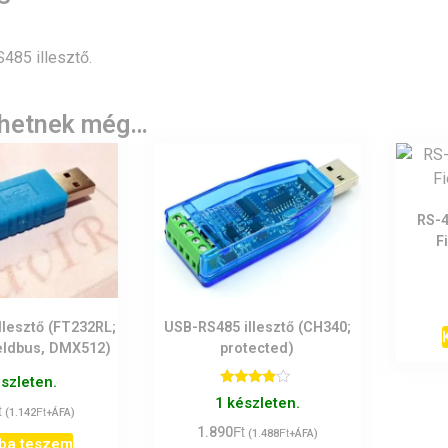
485 illesztő.
lhetnek még…
RS-
F
llesztő (FT232RL;
USB-RS485 illesztő (CH340;
eldbus, DMX512)
protected)
észleten.
Értékelés:
1 készleten.
t
3.67
Ft
(
1.142
+ÁFA)
/ 5
Ft
1.890
Ft
(
1.488
+ÁFA)
ba teszem