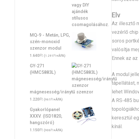
Elv
Az illesztő
vezérlő chip
MQ-9 - Metán, LPG,
soros portk
szén-monoxid
szenzor modul
valósítja me
Ft
1.640
(
Ft
+ÁFA)
1.291
Ennek az az 
GY-271
(HMC5883L)
A modul jell
tápellátást,
lehet Windo
mágnesesség/iránytű szenzor
Ft
1.220
(
Ft
+ÁFA)
A RS‑485 bus
961
topológiákh
Gyakorlópanel
XXXV. (ISD1820,
keresztül e
hangszóró)
kínál.
Ft
1.150
(
Ft
+ÁFA)
906