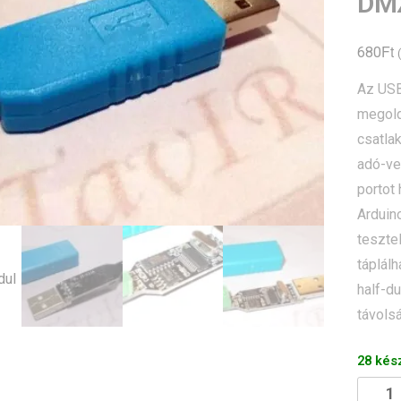
DM
Ft
680
(
Az USB
megol
csatla
adó-ve
portot
Arduin
teszte
táplál
half-d
távolsá
28 kés
USB-