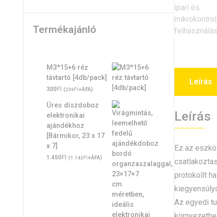
Termékajánló
M3*15+6 réz
távtartó [4db/pack]
Leírás
Ft
300
(
Ft
+ÁFA)
236
Üres díszdoboz
Leírás
elektronikai
ajándékhoz
[Bármikor, 23 x 17
x 7]
Ez az eszkö
Ft
1.450
(
Ft
+ÁFA)
1.142
csatlakozta
protokollt 
kiegyensúlyo
Az egyedi tu
környezethez