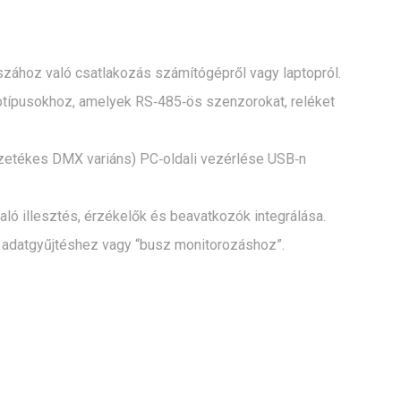
zához való csatlakozás számítógépről vagy laptopról.
totípusokhoz, amelyek RS‑485‑ös szenzorokat, reléket
zetékes DMX variáns) PC‑oldali vezérlése USB‑n
ló illesztés, érzékelők és beavatkozók integrálása.
, adatgyűjtéshez vagy “busz monitorozáshoz”.