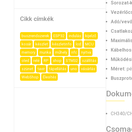
Sorozat‑
Vezérlőcs
Cikk címkék
Adó/vevő 
Csatlako
buszrendszerek
ESP32
indulás
kijelző
Maximális
kosár
készlet
készletinfo
lcd
MCU
Kábelhos
memory
munka
műhely
nfc
nyitva
Működési
oled
relé
RP
shop
STM32
szállítás
Méret:
pél
szünet
tavir
tápellátás
uno
vásárlás
WebShop
Élesítés
Buszprot
Dokume
CH340/CH
Csoma