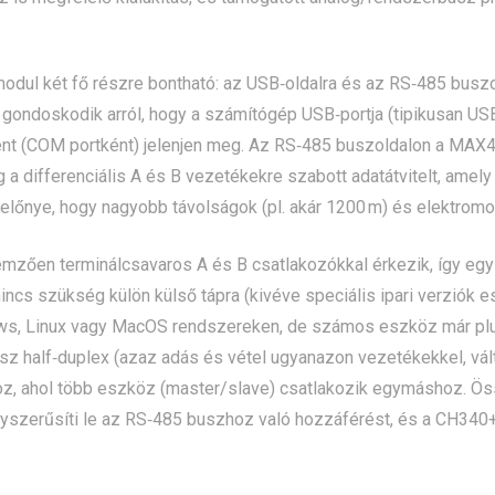
 modul két fő részre bontható: az USB‑oldalra és az RS‑485 bu
 gondoskodik arról, hogy a számítógép USB‑portja (tipikusan USB 
ént (COM portként) jelenjen meg. Az RS‑485 buszoldalon a MAX
g a differenciális A és B vezetékekre szabott adatátvitelt, ame
előnye, hogy nagyobb távolságok (pl. akár 1200 m) és elektromos 
emzően terminálcsavaros A és B csatlakozókkal érkezik, így e
 nincs szükség külön külső tápra (kivéve speciális ipari verziók
ws, Linux vagy MacOS rendszereken, de számos eszköz már plug
z half‑duplex (azaz adás és vétel ugyanazon vezetékekkel, vált
oz, ahol több eszköz (master/slave) csatlakozik egymáshoz. Ö
gyszerűsíti le az RS‑485 buszhoz való hozzáférést, és a CH34