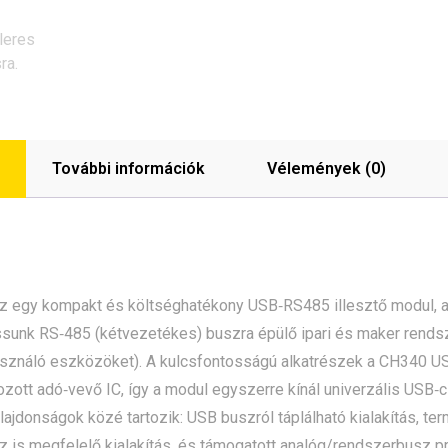
További információk
Vélemények (0)
z egy kompakt és költséghatékony USB‑RS485 illesztő modul, am
ssunk RS‑485 (kétvezetékes) buszra épülő ipari és maker ren
használó eszközöket). A kulcsfontosságú alkatrészek a CH340 U
zott adó‑vevő IC, így a modul egyszerre kínál univerzális USB‑
lajdonságok közé tartozik: USB buszról táplálható kialakítás, t
 is megfelelő kialakítás, és támogatott analóg/rendszer­busz pr