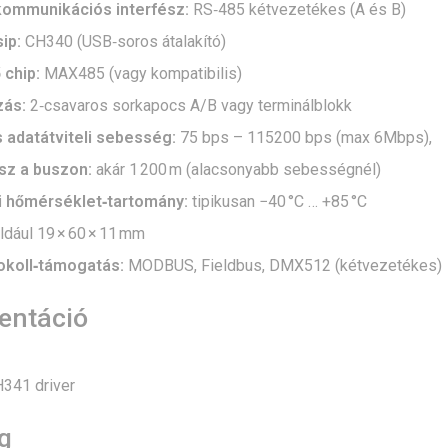
kommunikációs interfész:
RS‑485 kétvezetékes (A és B)
ip:
CH340 (USB‑soros átalakító)
chip:
MAX485 (vagy kompatibilis)
zás:
2‑csavaros sorkapocs A/B vagy terminálblokk
 adatátviteli sebesség:
75 bps – 115200 bps (max 6Mbps),
sz a buszon:
akár 1 200 m (alacsonyabb sebességnél)
 hőmérséklet‑tartomány:
tipikusan −40 °C … +85 °C
dául 19 × 60 × 11 mm
okoll‑támogatás:
MODBUS, Fieldbus, DMX512 (kétvezetékes)
ntáció
341 driver
g