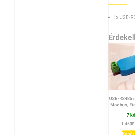
1x USB-RS
Érdeke
USB-RS485 i
Modbus, Fi
7 k
F
1.450
Kosár