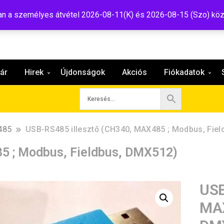
:shop@tavir.hu
 a személyes átvétel 2026-08-11(K) és 2026-08-15 (Szo) köz
ár
Hirek
Újdonságok
Akciós
Fiókadatok
485
USB-RS485 illesztő (CH340, MAX485 ; Modbus, Fie
5 ; Modbus, Fieldbus, DMX512)
USB
MAX