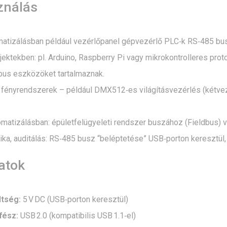
ználás
omatizálásban például vezérlőpanel gépvezérlő PLC‑k RS‑485 bus
ektekben: pl. Arduino, Raspberry Pi vagy mikrokontrolleres pro
us eszközöket tartalmaznak.
s fényrendszerek – például DMX512‑es világításvezérlés (kétve
matizálásban: épületfelügyeleti rendszer buszához (Fieldbus) va
ika, auditálás: RS‑485 busz “beléptetése” USB‑porton keresztül
atok
ltség:
5 V DC (USB‑porton keresztül)
fész:
USB 2.0 (kompatibilis USB 1.1‑el)