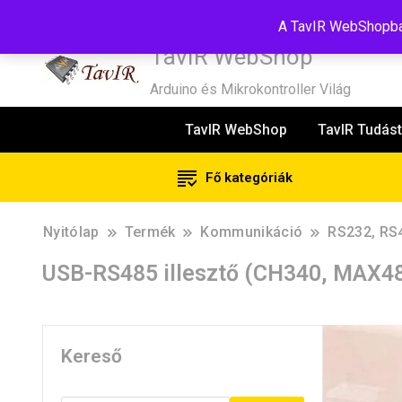
Tel:+36(20)99-23-781
Budapest, 1181, Szélmalom u. 13
E-Mail
A TavIR WebShopban
TavIR WebShop
Arduino és Mikrokontroller Világ
TavIR WebShop
TavIR Tudást
Fő kategóriák
Nyitólap
Termék
Kommunikáció
RS232, RS
USB-RS485 illesztő (CH340, MAX48
Kereső