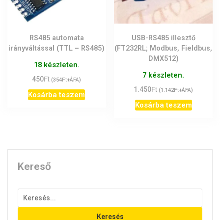
RS485 automata
USB-RS485 illesztő
irányváltással (TTL – RS485)
(FT232RL; Modbus, Fieldbus,
DMX512)
18 készleten.
7 készleten.
Ft
450
Ft
(
354
+ÁFA)
Ft
1.450
Ft
(
1.142
+ÁFA)
Kosárba teszem
Kosárba teszem
Kereső
Keresés