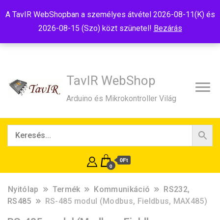
Tel:+36(20)99-23-781
Budapest, 1181, Szélmalom u. 13
A TavIR WebShopban a személyes átvétel 2026-08-11(K) és
E-Mail:shop@tavir.hu
2026-08-15 (Szo) közt szünetel!
Bezárás
TavIR WebShop
Arduino és Mikrokontroller Világ
0Ft
0
Nyitólap
Termék
Kommunikáció
RS232,
RS485
RS-485 modul (Modbus, Fieldbus, MAX485)