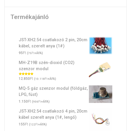
Termékajánló
JST-XH2.54 csatlakozó 2 pin, 20cm
kábel, szerelt anya (1#)
Ft
95
(
Ft
+ÁFA)
75
MH-Z19B szén-dioxid (CO2)
szenzor modul
Ft
Értékelés:
12.850
(
Ft
+ÁFA)
10.118
5.00
/ 5
MQ-5 gáz szenzor modul (földgáz,
LPG, füst)
Ft
1.150
(
Ft
+ÁFA)
906
JST-XH2.54 csatlakozó 4 pin, 20cm
kábel szerelt anya (1#, lengő)
Ft
155
(
Ft
+ÁFA)
122