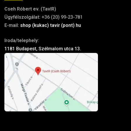
Cseh Róbert ev. (TavIR)
Ügyfélszolgálat:
+36 (20) 99-23-781
E-mail:
shop (kukac) tavir (pont) hu
Iroda/telephely:
1181 Budapest, Szélmalom utca 13.