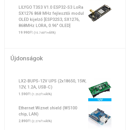
LILYGO T3S3 V1.0 ESP32-S3 LoRa
SX1276 868 MHz fejlesztői modul
OLED kijelző [ESP32S3, SX1276,
868MHz LORA, 0.96" OLED]
Ft
19.990
(
Ft
+ÁFA)
15.740
Újdonságok
LX2-BUPS-12V UPS (2x18650, 15W,
12V, 1.2A, USB-C)
Ft
1.590
(
Ft
+ÁFA)
1.252
Ethernet Wiznet shield (W5100
chip, LAN)
Ft
2.890
(
Ft
+ÁFA)
2.276