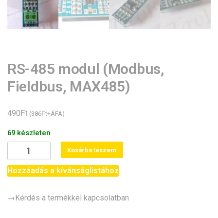
RS-485 modul (Modbus,
Fieldbus, MAX485)
Ft
490
Ft
(
386
+ÁFA)
69 készleten
RS-
Kosárba teszem
485
modul
Hozzáadás a kívánságlistához
(Modbus,
Fieldbus,
→Kérdés a termékkel kapcsolatban
MAX485)
mennyiség