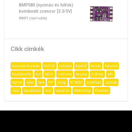
BMP580 (nyomás és hőfok)
kombinált szenzor [3.3/5V]
Ft
990
(
Ft
+ÁFA)
780
Cikk címkék
buszrendszerek
ESP32
indulás
kijelző
kosár
készlet
készletinfo
lcd
MCU
memory
munka
műhely
nfc
nyitva
oled
relé
RP
shop
STM32
szállítás
szünet
tavir
tápellátás
uno
vásárlás
WebShop
Élesítés