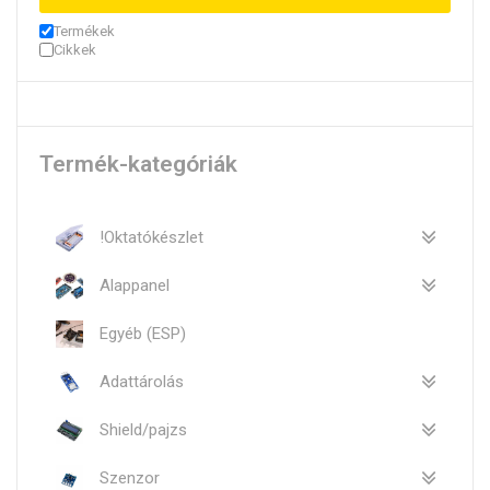
Termékek
Cikkek
Termék-kategóriák
!Oktatókészlet
Alappanel
Egyéb (ESP)
Adattárolás
Shield/pajzs
Szenzor