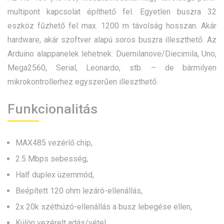
multipont kapcsolat építhető fel. Egyetlen buszra 32
eszköz fűzhető fel max. 1200 m távolság hosszan. Akár
hardware, akár szoftver alapú soros buszra illeszthető. Az
Arduino alappanelek lehetnek: Duemilanove/Diecimila, Uno,
Mega2560, Serial, Leonardo, stb. – de bármilyen
mikrokontrollerhez egyszerűen illeszthető.
Funkcionalitás
MAX485 vezérlő chip,
2.5 Mbps sebesség,
Half duplex üzemmód,
Beépített 120 ohm lezáró-ellenállás,
2x 20k széthúzó-ellenállás a busz lebegése ellen,
Külön vezérelt adás/vétel,