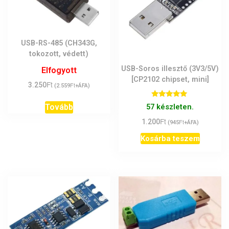
USB-RS-485 (CH343G,
tokozott, védett)
USB-Soros illesztő (3V3/5V)
Elfogyott
[CP2102 chipset, mini]
Ft
3.250
Ft
(
2.559
+ÁFA)
Értékelés:
57 készleten.
Tovább
5.00
/ 5
Ft
1.200
Ft
(
945
+ÁFA)
Kosárba teszem