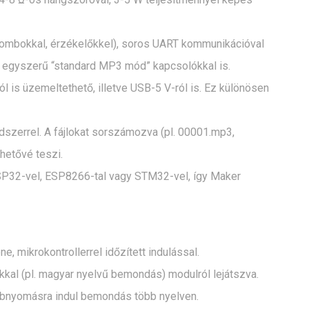
. gombokkal, érzékelőkkel), soros UART kommunikációval
e egyszerű “standard MP3 mód” kapcsolókkal is.
ól is üzemeltethető, illetve USB-5 V-ról is. Ez különösen
dszerrel. A fájlokat sorszámozva (pl. 00001.mp3,
hetővé teszi.
 ESP32-vel, ESP8266-tal vagy STM32-vel, így Maker
, mikrokontrollerrel időzített indulással.
kal (pl. magyar nyelvű bemondás) modulról lejátszva.
gombnyomásra indul bemondás több nyelven.