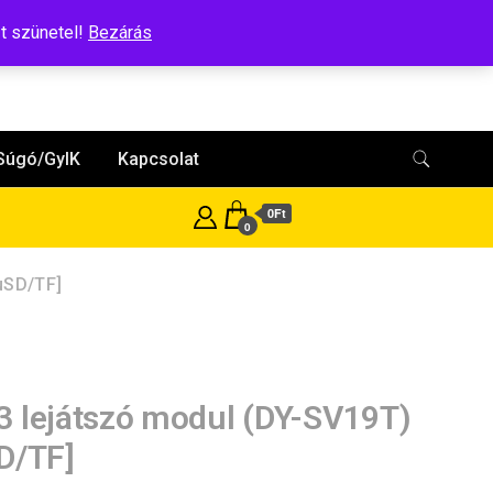
t szünetel!
Bezárás
Súgó/GyIK
Kapcsolat
0Ft
0
uSD/TF]
 lejátszó modul (DY-SV19T)
D/TF]