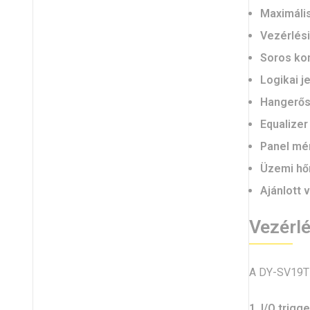
Maximáli
Vezérlés
Soros ko
Logikai je
Hangerős
Equalize
Panel mé
Üzemi hő
Ajánlott 
Vezérlé
A DY-SV19T t
1. I/O trig