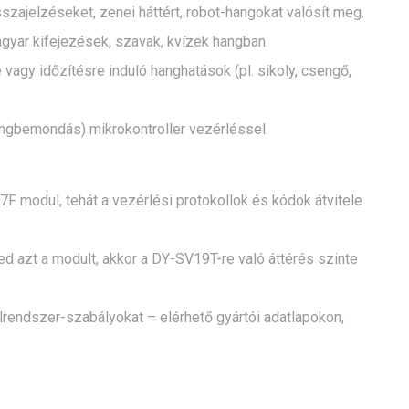
zajelzéseket, zenei háttért, robot-hangokat valósít meg.
yar kifejezések, szavak, kvízek hangban.
agy időzítésre induló hanghatások (pl. sikoly, csengő,
angbemondás) mikrokontroller vezérléssel.
F modul, tehát a vezérlési protokollok és kódok átvitele
d azt a modult, akkor a DY-SV19T-re való áttérés szinte
lrendszer-szabályokat – elérhető gyártói adatlapokon,