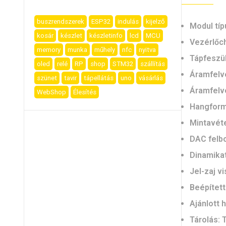
buszrendszerek
ESP32
indulás
kijelző
Modul típ
kosár
készlet
készletinfo
lcd
MCU
Vezérlőch
memory
munka
műhely
nfc
nyitva
Tápfeszü
oled
relé
RP
shop
STM32
szállítás
Áramfelvé
szünet
tavir
tápellátás
uno
vásárlás
Áramfelvé
WebShop
Élesítés
Hangfor
Mintavéte
DAC felb
Dinamika
Jel-zaj v
Beépített
Ajánlott 
Tárolás: 