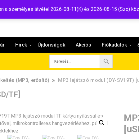
:shop@tavir.hu
 a személyes átvétel 2026-08-11(K) és 2026-08-15 (Szo) köz
ár
Hirek
Újdonságok
Akciós
Fiókadatok
keltés (MP3, erősítő)
MP3 lejátszó modul (DY-SV19T) [
SD/TF]
MP3
[uS