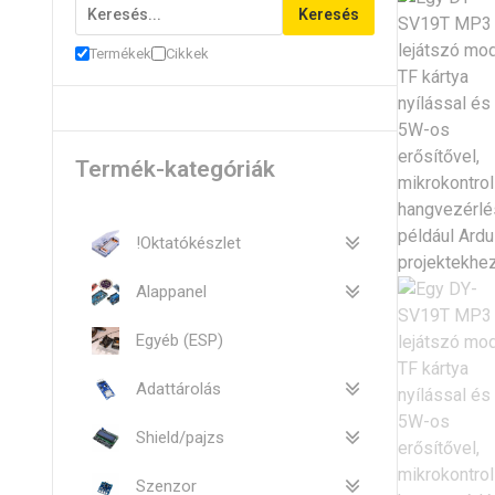
Keresés
Termékek
Cikkek
Termék-kategóriák
!Oktatókészlet
Alappanel
Egyéb (ESP)
Adattárolás
Shield/pajzs
Szenzor