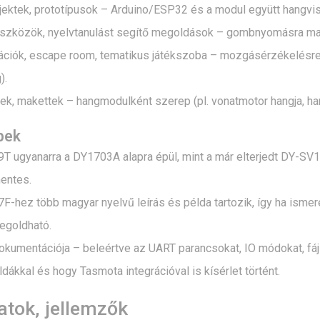
ektek, prototípusok – Arduino/ESP32 és a modul együtt hangviss
eszközök, nyelvtanulást segítő megoldások – gombnyomásra mag
ciók, escape room, tematikus játékszoba – mozgásérzékelésre v
).
ek, makettek – hangmodulként szerep (pl. vonatmotor hangja, h
pek
 ugyanarra a DY1703A alapra épül, mint a már elterjedt DY-SV17
entes.
-hez több magyar nyelvű leírás és példa tartozik, így ha ismere
egoldható.
kumentációja – beleértve az UART parancsokat, IO módokat, fáj
dákkal és hogy Tasmota integrációval is kísérlet történt.
atok, jellemzők