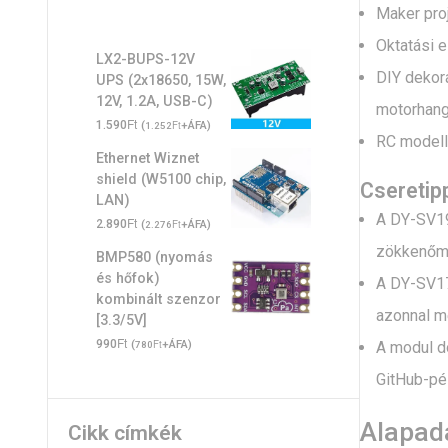
Maker proj
Oktatási 
LX2-BUPS-12V
DIY dekorá
UPS (2x18650, 15W,
12V, 1.2A, USB-C)
motorhang
Ft
1.590
(
Ft
+ÁFA)
1.252
RC modell
Ethernet Wiznet
shield (W5100 chip,
Cseretip
LAN)
A DY-SV19T
Ft
2.890
(
Ft
+ÁFA)
2.276
zökkenőm
BMP580 (nyomás
és hőfok)
A DY-SV17F
kombinált szenzor
azonnal m
[3.3/5V]
Ft
990
(
Ft
+ÁFA)
A modul do
780
GitHub-pél
Alapad
Cikk címkék