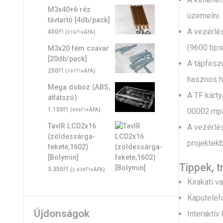
M3x40+6 réz
üzemelni.
távtartó [4db/pack]
A vezérlés
Ft
400
(
Ft
+ÁFA)
315
(9600 bps
M3x20 fém csavar
[20db/pack]
A tápfeszü
Ft
250
(
Ft
+ÁFA)
197
hasznos h
Mega doboz (ABS,
A TF kárty
átlátszó)
Ft
1.150
(
Ft
+ÁFA)
00002.mp3…
906
TavIR LCD2x16
A vezérlés
(zöldessárga-
projektek
fekete,1602)
[Bolymin]
Tippek, 
Ft
3.350
(
Ft
+ÁFA)
2.638
Kirakati v
Kaputelef
Újdonságok
Interaktív