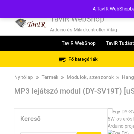
Tel:+36(20)99-23-781
Budapest, 1181, Szélmalom u. 13
E-Mail
A TavIR WebShopban
TavIR WebShop
Arduino és Mikrokontroller Világ
TavIR WebShop
TavIR Tudást
Fő kategóriák
Nyitólap
Termék
Modulok, szenzorok
Hang
MP3 lejátszó modul (DY-SV19T) [u
Kereső