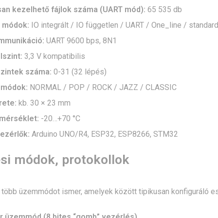
san kezelhető fájlok száma (UART mód):
65 535 db
i módok:
IO integrált / IO független / UART / One_line / stand
mmunikáció:
UART 9600 bps, 8N1
lszint:
3,3 V kompatibilis
zintek száma:
0-31 (32 lépés)
r módok:
NORMAL / POP / ROCK / JAZZ / CLASSIC
rete:
kb. 30 × 23 mm
mérséklet:
-20…+70 °C
vezérlők:
Arduino UNO/R4, ESP32, ESP8266, STM32
si módok, protokollok
öbb üzemmódot ismer, amelyek között tipikusan konfiguráló esz
ger üzemmód (8 bites “gomb” vezérlés)