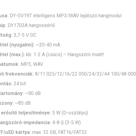
usa:
DY-SV19T intelligens MP3/WAV lejátszó hangmodul
ip:
DY1703A hangvezérlő
ltség:
3,7-5 V DC
tel (nyugalmi):
~20-40 mA
tel (max.):
kb. 1-2 A (csúcs) – Hangszóró miatt!
mátumok:
MP3, WAV
li frekvenciák:
8/11 025/12/16/22 050/24/32/44 100/48 000
ontás:
24 bit
tartomány:
~90 dB
iszony:
~85 dB
 erősítő teljesítménye:
5 W (D-osztályú)
hangszóró-impedancia:
4-8 Ω (3-5 W)
TF/uSD kártya:
max. 32 GB, FAT16/FAT32