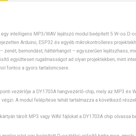
egy intelligens MP3/WAV lejátszó modul beépített 5 W-os D-os
ifejezetten Arduino, ESP32 és egyéb mikrokontrolleres projektek
 – zenét, bemondást, háttérhangot – egyszerűen lejátszhass, mic
ősítő együttesen rugalmasságot ad olyan projektekben, mint intera
ol fontos a gyors tartalomcsere.
onti vezérlője a DY1703A hangvezérlő-chip, mely az MP3 és WAV
is végzi. A modul felépítése tehát tartalmazza a következő része
ártyán tárolt MP3 vagy WAV fájlokat a DY1703A chip olvassa be,
 analóg jelet egy beépített D-osztályú erősítő hajtja meg, amel