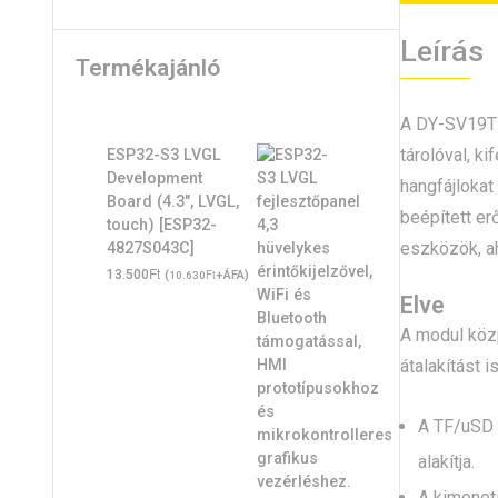
Leírás
Termékajánló
A DY-SV19T 
tárolóval, k
ESP32-S3 LVGL
Development
hangfájlokat
Board (4.3", LVGL,
beépített er
touch) [ESP32-
eszközök, ah
4827S043C]
Ft
13.500
(
Ft
+ÁFA)
10.630
Elve
A modul közp
átalakítást 
A TF/uSD k
alakítja.
A kimeneti