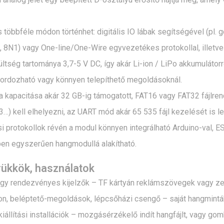
 többféle módon történhet: digitális IO lábak segítségével (pl
, 8N1) vagy One-line/One-Wire egyvezetékes protokollal, illetv
ltség tartománya 3,7-5 V DC, így akár Li-ion / LiPo akkumulátorr
ordozható vagy könnyen telepíthető megoldásoknál.
a kapacitása akár 32 GB-ig támogatott, FAT16 vagy FAT32 fájlren
) kell elhelyezni, az UART mód akár 65 535 fájl kezelését is le
i protokollok révén a modul könnyen integrálható Arduino-val,
ben egyszerűen hangmodullá alakítható.
trükkök, használatok
agy rendezvényes kijelzők – TF kártyán reklámszövegek vagy zene
on, beléptető-megoldások, lépcsőházi csengő – saját hangminták
 kiállítási installációk – mozgásérzékelő indít hangfájlt, vagy 