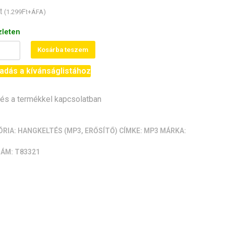
t
Ft
(
1.299
+ÁFA)
zleten
Kosárba teszem
ó
adás a kívánságlistához
)
s a termékkel kapcsolatban
F]
iség
ÓRIA:
HANGKELTÉS (MP3, ERŐSÍTŐ)
CÍMKE:
MP3
MÁRKA:
ZÁM:
T83321