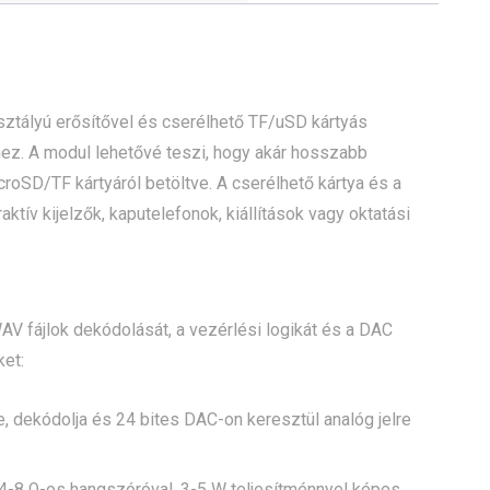
ztályú erősítővel és cserélhető TF/uSD kártyás
hez. A modul lehetővé teszi, hogy akár hosszabb
roSD/TF kártyáról betöltve. A cserélhető kártya és a
ktív kijelzők, kaputelefonok, kiállítások vagy oktatási
 fájlok dekódolását, a vezérlési logikát és a DAC
ket:
 dekódolja és 24 bites DAC-on keresztül analóg jelre
y 4-8 Ω-os hangszóróval, 3-5 W teljesítménnyel képes