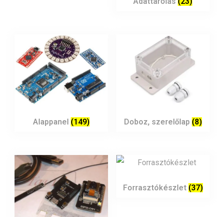
Adattárolás
(23)
Alappanel
(149)
Doboz, szerelőlap
(8)
Forrasztókészlet
(37)