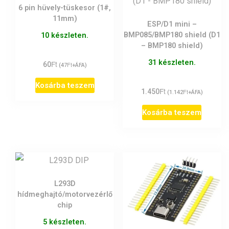
6 pin hüvely-tüskesor (1#,
11mm)
ESP/D1 mini –
BMP085/BMP180 shield (D1
10 készleten.
– BMP180 shield)
31 készleten.
Ft
60
Ft
(
47
+ÁFA)
Kosárba teszem
Ft
1.450
Ft
(
1.142
+ÁFA)
Kosárba teszem
L293D
hídmeghajtó/motorvezérlő
chip
5 készleten.