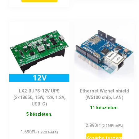
LX2-BUPS-12V UPS
Ethernet Wiznet shield
(2×18650, 15W, 12V, 1.2A,
(W5100 chip, LAN)
USB-C)
11 készleten.
5 készleten.
Ft
2.890
Ft
(
2.276
+ÁFA)
Ft
1.590
Ft
(
1.252
+ÁFA)
Kosárba teszem