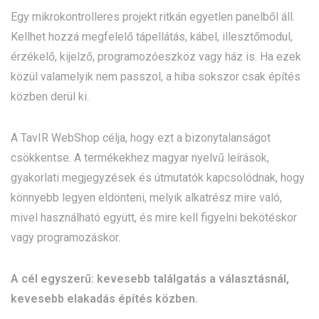
Egy mikrokontrolleres projekt ritkán egyetlen panelből áll.
Kellhet hozzá megfelelő tápellátás, kábel, illesztőmodul,
érzékelő, kijelző, programozóeszköz vagy ház is. Ha ezek
közül valamelyik nem passzol, a hiba sokszor csak építés
közben derül ki.
A TavIR WebShop célja, hogy ezt a bizonytalanságot
csökkentse. A termékekhez magyar nyelvű leírások,
gyakorlati megjegyzések és útmutatók kapcsolódnak, hogy
könnyebb legyen eldönteni, melyik alkatrész mire való,
mivel használható együtt, és mire kell figyelni bekötéskor
vagy programozáskor.
A cél egyszerű: kevesebb találgatás a választásnál,
kevesebb elakadás építés közben.