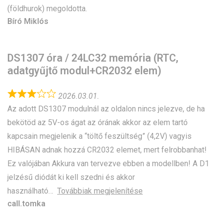
(földhurok) megoldotta.
Bíró Miklós
DS1307 óra / 24LC32 memória (RTC,
adatgyűjtő modul+CR2032 elem)
2026.03.01.
Az adott DS1307 modulnál az oldalon nincs jelezve, de ha
bekötöd az 5V-os ágat az órának akkor az elem tartó
kapcsain megjelenik a “töltő feszültség” (4,2V) vagyis
HIBÁSAN adnak hozzá CR2032 elemet, mert felrobbanhat!
Ez valójában Akkura van tervezve ebben a modellben! A D1
jelzésű diódát ki kell szedni és akkor
használható
Továbbiak megjelenítése
call.tomka