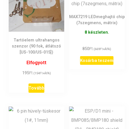
MAX7219 LEDmeghajtó chip
(7szegmens, mátrix)
8 készleten.
Tartóelem ultrahangos
szenzor (90 fok, átlátszó
Ft
850
Ft
(
669
+ÁFA)
[US-100/US-015])
Kosárba teszem
Elfogyott
Ft
195
Ft
(
154
+ÁFA)
Tovább