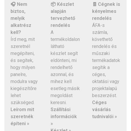
🎧 Nem
📦 Készlet
🧾 Cégnek is
biztos,
alapján
kényelmes
melyik
tervezhető
rendelés
alkatrész
rendelés
ÁFA-s
kell?
A
számla,
Írd meg, mit
termékoldalon
követhető
szeretnél
látható
rendelés és
megépíteni,
készlet segít
műszaki
és segítek,
eldönteni, mi
termékadatok
hogy milyen
rendelhető
segítik a
panelre,
azonnal, és
céges,
modulra vagy
mihez kell
oktatási vagy
kiegészítőre
esetleg másik
projektalapú
lehet
megoldást
beszerzést.
szükséged.
keresni.
Céges
Leírom mit
Szállítási
vásárlás
szeretnék
információk
tudnivalói »
építeni »
»
Készlet »