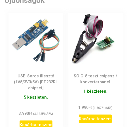
Újdonságok
USB-Soros illesztő
SOIC-8 teszt csipesz /
(1V8/3V3/5V) [FT232RL
konverterpanel
chipset]
1 készleten.
5 készleten.
Ft
1.990
Ft
(
1.567
+ÁFA)
Ft
3.990
Ft
(
3.142
+ÁFA)
Kosárba teszem
Kosárba teszem