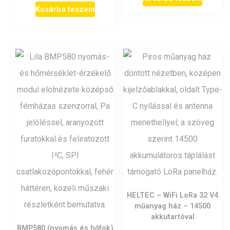
Kosárba teszem
HELTEC – WiFi LoRa 32 V4
műanyag ház – 14500
akkutartóval
BMP580 (nyomás és hőfok)