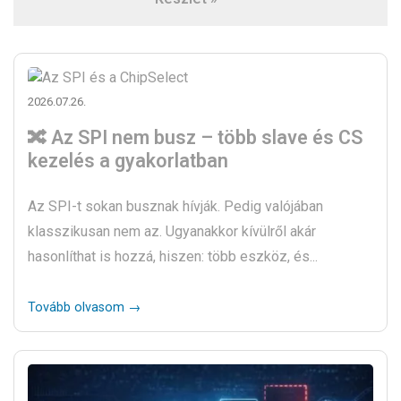
2026.07.26.
🔀 Az SPI nem busz – több slave és CS
kezelés a gyakorlatban
Az SPI-t sokan busznak hívják. Pedig valójában
klasszikusan nem az. Ugyanakkor kívülről akár
hasonlíthat is hozzá, hiszen: több eszköz, és...
Tovább olvasom →