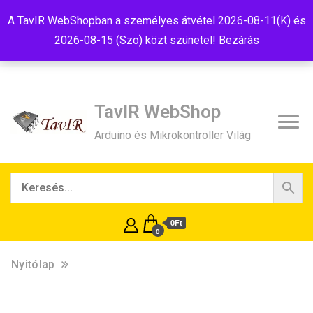
Tel:+36(20)99-23-781
Budapest, 1181, Szélmalom u. 13
A TavIR WebShopban a személyes átvétel 2026-08-11(K) és
E-Mail:shop@tavir.hu
2026-08-15 (Szo) közt szünetel!
Bezárás
TavIR WebShop
Arduino és Mikrokontroller Világ
0Ft
0
Nyitólap