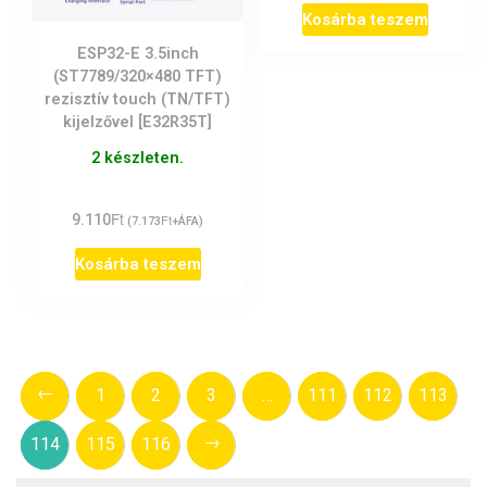
Kosárba teszem
ESP32-E 3.5inch
(ST7789/320×480 TFT)
rezisztív touch (TN/TFT)
kijelzővel [E32R35T]
2 készleten.
Ft
9.110
Ft
(
7.173
+ÁFA)
Kosárba teszem
←
1
2
3
…
111
112
113
→
114
115
116