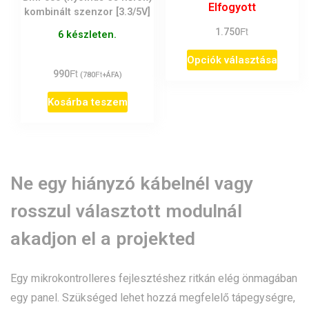
Elfogyott
kombinált szenzor [3.3/5V]
Ft
1.750
6 készleten.
Ennek
Opciók választása
Ft
990
Ft
(
780
+ÁFA)
a
termé
Kosárba teszem
több
variáci
van.
Ne egy hiányzó kábelnél vagy
A
rosszul választott modulnál
változ
a
akadjon el a projekted
termék
válasz
Egy mikrokontrolleres fejlesztéshez ritkán elég önmagában
egy panel. Szükséged lehet hozzá megfelelő tápegységre,
ki