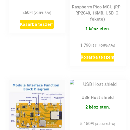
Raspberry Pico MCU (RPI-
Ft
260
Ft
RP2040, 16MB, USB-C,
(
205
+ÁFA)
fekete)
Kosárba teszem
1 készleten.
Ft
1.790
Ft
(
1.409
+ÁFA)
Kosárba teszem
USB Host shield
2 készleten.
Ft
5.150
Ft
(
4.055
+ÁFA)