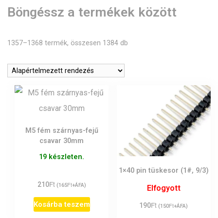
Böngéssz a termékek között
1357–1368 termék, összesen 1384 db
M5 fém szárnyas-fejű
csavar 30mm
19 készleten.
1×40 pin tüskesor (1#, 9/3)
Ft
210
Ft
(
165
+ÁFA)
Elfogyott
Ft
Kosárba teszem
190
Ft
(
150
+ÁFA)