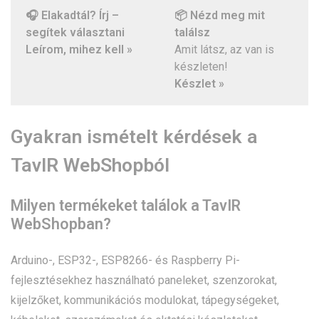
🎧 Elakadtál? Írj –
📦 Nézd meg mit
segítek választani
találsz
Leírom, mihez kell »
Amit látsz, az van is
készleten!
Készlet »
Gyakran ismételt kérdések a
TavIR WebShopból
Milyen termékeket találok a TavIR
WebShopban?
Arduino-, ESP32-, ESP8266- és Raspberry Pi-
fejlesztésekhez használható paneleket, szenzorokat,
kijelzőket, kommunikációs modulokat, tápegységeket,