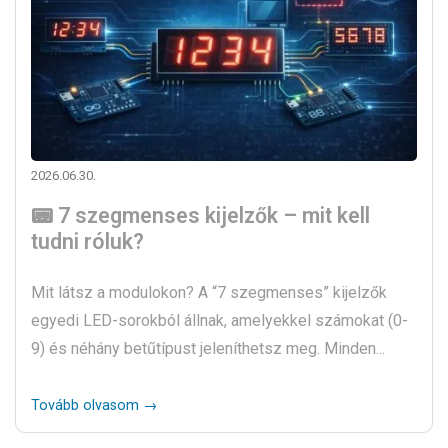
2026.06.30.
📟 7 szegmenses kijelzők – mit kell
tudni róluk?
Mit látsz a modulokon? A “7 szegmenses” kijelzők
egyedi LED-sorokból állnak, amelyekkel számokat (0-
9) és néhány betűtípust jeleníthetsz meg. Minden...
Tovább olvasom →