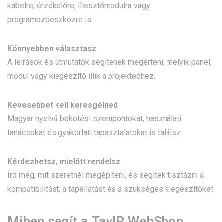
kábelre, érzékelőre, illesztőmodulra vagy
programozóeszközre is.
Könnyebben választasz
A leírások és útmutatók segítenek megérteni, melyik panel,
modul vagy kiegészítő illik a projektedhez.
Kevesebbet kell keresgélned
Magyar nyelvű bekötési szempontokat, használati
tanácsokat és gyakorlati tapasztalatokat is találsz.
Kérdezhetsz, mielőtt rendelsz
Írd meg, mit szeretnél megépíteni, és segítek tisztázni a
kompatibilitást, a tápellátást és a szükséges kiegészítőket.
Miben segít a TavIR WebShop