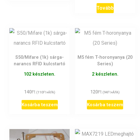
Tovább
S50/Mifare (1k) sárga-
M5 fém T-horonyanya (20
narancs RFID kulcstartó
Series)
102 készleten.
2 készleten.
Ft
Ft
140
Ft
120
Ft
(
110
+ÁFA)
(
94
+ÁFA)
Kosárba teszem
Kosárba teszem