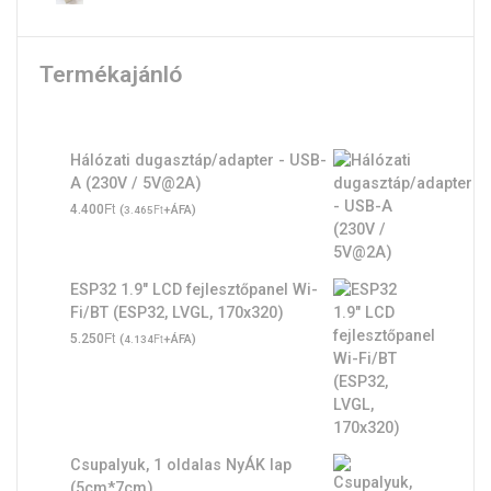
Termékajánló
Hálózati dugasztáp/adapter - USB-
A (230V / 5V@2A)
Ft
4.400
(
Ft
+ÁFA)
3.465
ESP32 1.9" LCD fejlesztőpanel Wi-
Fi/BT (ESP32, LVGL, 170x320)
Ft
5.250
(
Ft
+ÁFA)
4.134
Csupalyuk, 1 oldalas NyÁK lap
(5cm*7cm)