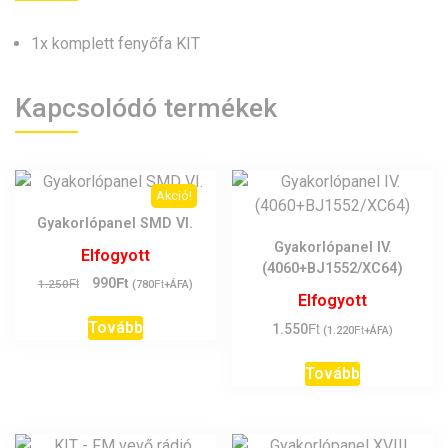
1x komplett fenyőfa KIT
Kapcsolódó termékek
Akció!
Gyakorlópanel SMD VI.
Gyakorlópanel IV.
Elfogyott
(4060+BJ1552/XC64)
Ft
Original
Current
Ft
990
Ft
1.250
(
780
+ÁFA)
Elfogyott
price
price
was:
is:
Tovább
Ft
1.550
Ft
(
1.220
+ÁFA)
1.250Ft.
990Ft.
Tovább