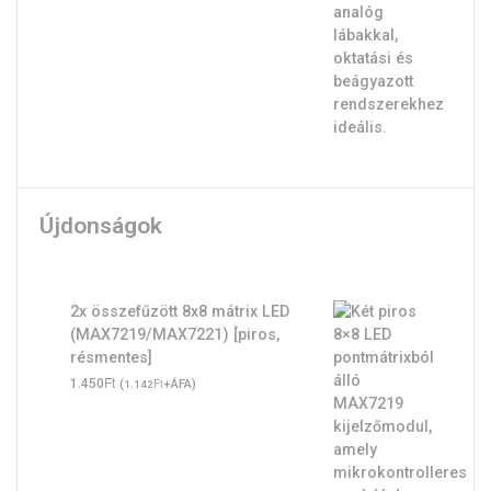
Újdonságok
2x összefűzött 8x8 mátrix LED
(MAX7219/MAX7221) [piros,
résmentes]
Ft
1.450
(
Ft
+ÁFA)
1.142