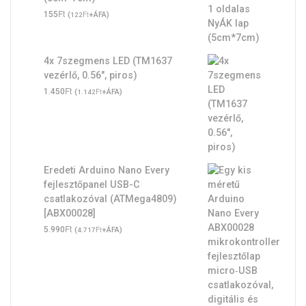
Ft
155
(
Ft
+ÁFA)
122
4x 7szegmens LED (TM1637
vezérlő, 0.56", piros)
Ft
1.450
(
Ft
+ÁFA)
1.142
Eredeti Arduino Nano Every
fejlesztőpanel USB-C
csatlakozóval (ATMega4809)
[ABX00028]
Ft
5.990
(
Ft
+ÁFA)
4.717