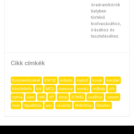
Cikk címkék
buszrendszerek
ESP32
indulás
kijelző
kosár
készlet
készletinfo
lcd
MCU
memory
munka
műhely
nfc
nyitva
oled
relé
RP
shop
STM32
szállítás
szünet
tavir
tápellátás
uno
vásárlás
WebShop
Élesítés