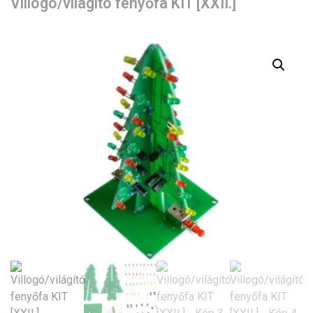
Villogó/világító fenyőfa KIT [XXII.]