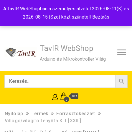
Tel:+36(20)99-23-781
Budapest, 1181, Szélmalom u. 13
A TavIR WebShopban a személyes átvétel 2026-08-11(K) és
E-Mail:shop@tavir.hu
2026-08-15 (Szo) közt szünetel!
Bezárás
TavIR WebShop
Arduino és Mikrokontroller Világ
0Ft
0
Nyitólap
Termék
Forrasztókészlet
Villogó/világító fenyőfa KIT [XXII.]