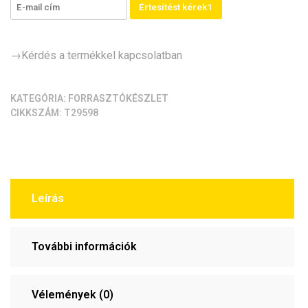
Értesítést kérek1
→Kérdés a termékkel kapcsolatban
KATEGÓRIA:
FORRASZTÓKÉSZLET
CIKKSZÁM:
T29598
Leírás
További információk
Vélemények (0)