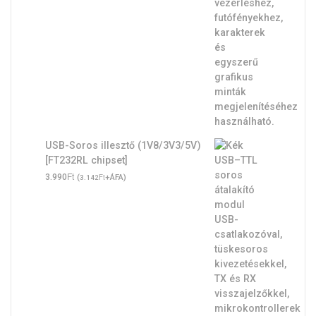
USB-Soros illesztő (1V8/3V3/5V)
[FT232RL chipset]
Ft
3.990
(
Ft
+ÁFA)
3.142