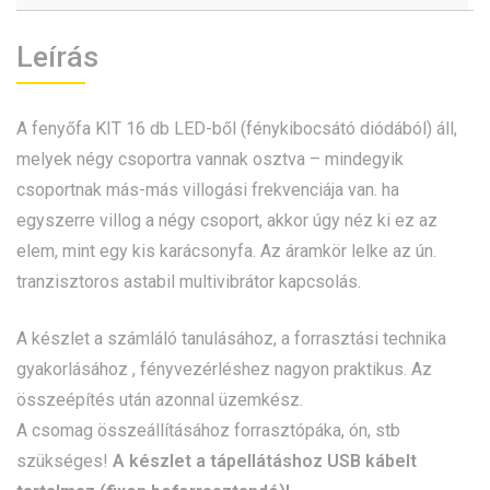
Leírás
A fenyőfa KIT 16 db LED-ből (fénykibocsátó diódából) áll,
melyek négy csoportra vannak osztva – mindegyik
csoportnak más-más villogási frekvenciája van. ha
egyszerre villog a négy csoport, akkor úgy néz ki ez az
elem, mint egy kis karácsonyfa. Az áramkör lelke az ún.
tranzisztoros astabil multivibrátor kapcsolás.
A
készlet a számláló tanulásához, a forrasztási technika
gyakorlásához , fényvezérléshez nagyon praktikus. Az
összeépítés után azonnal üzemkész.
A csomag összeállításához forrasztópáka, ón, stb
szükséges!
A készlet a tápellátáshoz USB kábelt