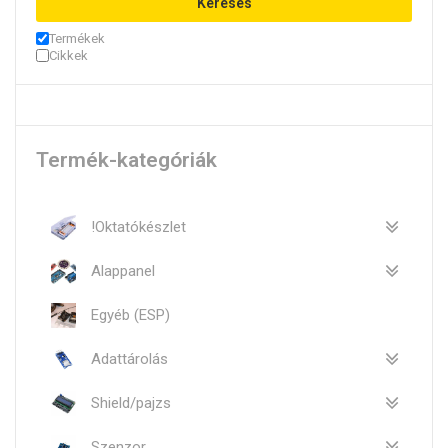
Keresés
Termékek
Cikkek
Termék-kategóriák
!Oktatókészlet
Alappanel
Egyéb (ESP)
Adattárolás
Shield/pajzs
Szenzor