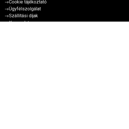
→
Cookie tájékoztató
→
Ügyfélszolgálat
→
Szállítási díjak
→
Kapcsolat
Tovább
Kevesebb keresgélés, több működő projekt
Hozzájárulok, hogy a TavIR WebShop a nevemet és e-
mail címemet hírlevelezési céllal kezelje.
Adatkezelési
tájékoztató
Kérem a tippeket!