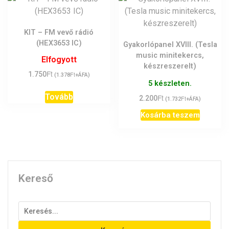
KIT – FM vevő rádió
(HEX3653 IC)
Gyakorlópanel XVIII. (Tesla
music minitekercs,
Elfogyott
készreszerelt)
Ft
1.750
Ft
(
1.378
+ÁFA)
5 készleten.
Tovább
Ft
2.200
Ft
(
1.732
+ÁFA)
Kosárba teszem
Kereső