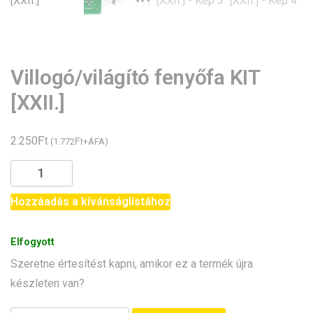
Villogó/világító fenyőfa KIT
[XXII.]
Ft
2.250
Ft
(
1.772
+ÁFA)
Villogó/világító
fenyőfa
KIT
Hozzáadás a kívánságlistához
[XXII.]
mennyiség
Elfogyott
Szeretne értesítést kapni, amikor ez a termék újra
készleten van?