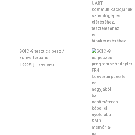
SOIC-8 teszt csipesz /
konverterpanel
Ft
1.990
(
Ft
+ÁFA)
1.567