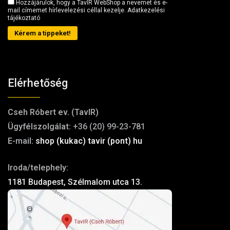
Hozzájárulok, hogy a TavIR WebShop a nevemet és e-
mail címemet hírlevelezési céllal kezelje.
Adatkezelési
tájékoztató
Kérem a tippeket!
Elérhetőség
Cseh Róbert ev. (TavIR)
Ügyfélszolgálat:
+36 (20) 99-23-781
E-mail:
shop (kukac) tavir (pont) hu
Iroda/telephely:
1181 Budapest, Szélmalom utca 13.