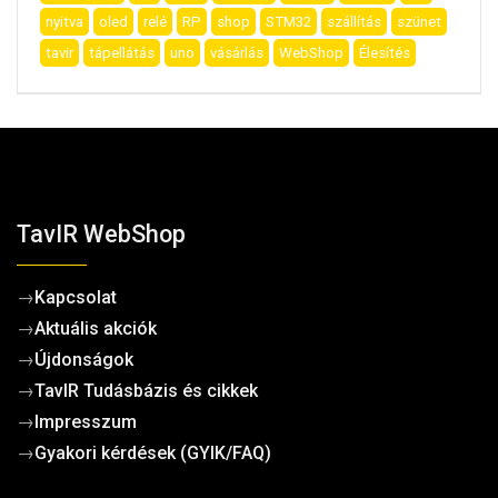
nyitva
oled
relé
RP
shop
STM32
szállítás
szünet
tavir
tápellátás
uno
vásárlás
WebShop
Élesítés
TavIR WebShop
→
Kapcsolat
→
Aktuális akciók
→
Újdonságok
→
TavIR Tudásbázis és cikkek
→
Impresszum
→
Gyakori kérdések (GYIK/FAQ)