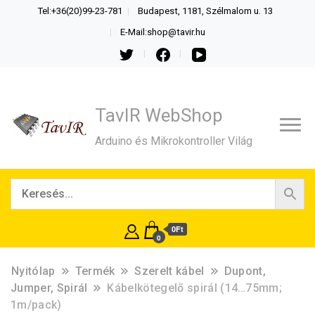
Tel:+36(20)99-23-781
Budapest, 1181, Szélmalom u. 13
E-Mail:shop@tavir.hu
TavIR WebShop
Arduino és Mikrokontroller Világ
0Ft
0
Nyitólap
Termék
Szerelt kábel
Dupont,
Jumper, Spirál
Kábelkötegelő spirál (14…75mm;
1m/pack)