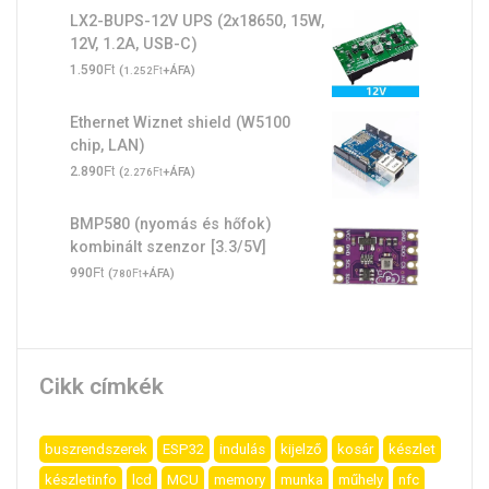
LX2-BUPS-12V UPS (2x18650, 15W,
12V, 1.2A, USB-C)
Ft
1.590
(
Ft
+ÁFA)
1.252
Ethernet Wiznet shield (W5100
chip, LAN)
Ft
2.890
(
Ft
+ÁFA)
2.276
BMP580 (nyomás és hőfok)
kombinált szenzor [3.3/5V]
Ft
990
(
Ft
+ÁFA)
780
Cikk címkék
buszrendszerek
ESP32
indulás
kijelző
kosár
készlet
készletinfo
lcd
MCU
memory
munka
műhely
nfc