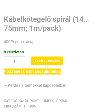
Kábelkötegelő spirál (14…
75mm; 1m/pack)
Ft
400
Ft
(
315
+ÁFA)
8 készleten
Kábelkötegelő
Kosárba teszem
spirál
(14...75mm;
Hozzáadás a kívánságlistához
1m/pack)
mennyiség
→Kérdés a termékkel kapcsolatban
KATEGÓRIA:
DUPONT, JUMPER, SPIRÁL
CIKKSZÁM:
T11896