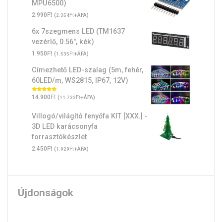
MPU6500)
21.990Ft.
18.900Ft.
Ft
2.990
(
Ft
+ÁFA)
2.354
6x 7szegmens LED (TM1637
vezérlő, 0.56", kék)
Ft
1.950
(
Ft
+ÁFA)
1.535
Címezhető LED-szalag (5m, fehér,
60LED/m, WS2815, IP67, 12V)
Ft
Értékelés:
14.900
(
Ft
+ÁFA)
11.732
5.00
/ 5
Villogó/világító fenyőfa KIT [XXX.] -
3D LED karácsonyfa
forrasztókészlet
Ft
2.450
(
Ft
+ÁFA)
1.929
Újdonságok