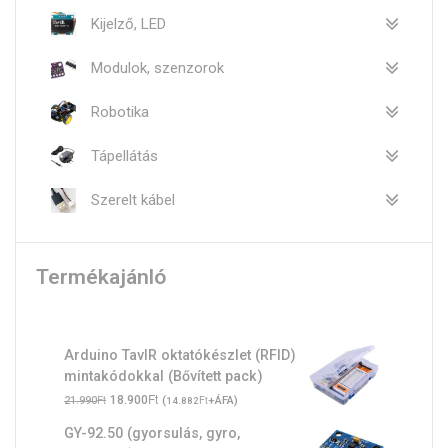
Kijelző, LED
Modulok, szenzorok
Robotika
Tápellátás
Szerelt kábel
Termékajánló
Arduino TavIR oktatókészlet (RFID)
mintakódokkal (Bővített pack)
Original
Ft
Current
Ft
18.900
(
Ft
+ÁFA)
21.990
14.882
price
price
GY-92.50 (gyorsulás, gyro,
was:
is: