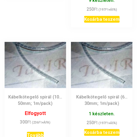
9 készleten.
Ft
250
Ft
(
197
+ÁFA)
Kosárba teszem
Kábelkötegelő spirál (10…
Kábelkötegelő spirál (6…
50mm; 1m/pack)
30mm; 1m/pack)
Elfogyott
1 készleten.
Ft
Ft
300
Ft
250
Ft
(
236
+ÁFA)
(
197
+ÁFA)
Kosárba teszem
Tovább