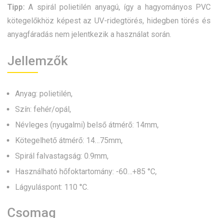
Tipp:
A spirál polietilén anyagú, így a hagyományos PVC
kötegelőkhöz képest az UV-ridegtörés, hidegben törés és
anyagfáradás nem jelentkezik a használat során.
Jellemzők
Anyag: polietilén,
Szín: fehér/opál,
Névleges (nyugalmi) belső átmérő: 14mm,
Kötegelhető átmérő: 14…75mm,
Spirál falvastagság: 0.9mm,
Használható hőfoktartomány: -60…+85 °C,
Lágyuláspont: 110 °C.
Csomag