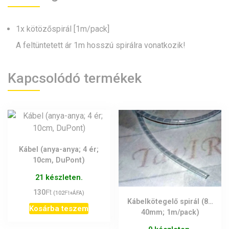
1x kötözőspirál [1m/pack]
A feltüntetett ár 1m hosszú spirálra vonatkozik!
Kapcsolódó termékek
Kábel (anya-anya; 4 ér;
10cm, DuPont)
21 készleten.
Ft
130
Ft
(
102
+ÁFA)
Kábelkötegelő spirál (8…
Kosárba teszem
40mm; 1m/pack)