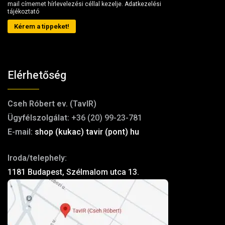
mail címemet hírlevelezési céllal kezelje.
Adatkezelési
tájékoztató
Kérem a tippeket!
Elérhetőség
Cseh Róbert ev. (TavIR)
Ügyfélszolgálat:
+36 (20) 99-23-781
E-mail:
shop (kukac) tavir (pont) hu
Iroda/telephely:
1181 Budapest, Szélmalom utca 13.