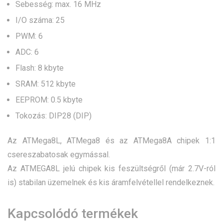
Sebesség: max. 16 MHz
I/O száma: 25
PWM: 6
ADC: 6
Flash: 8 kbyte
SRAM: 512 kbyte
EEPROM: 0.5 kbyte
Tokozás: DIP28 (DIP)
Az ATMega8L, ATMega8 és az ATMega8A chipek 1:1
csereszabatosak egymással.
Az ATMEGA8L jelú chipek kis feszültségről (már 2.7V-ról
is) stabilan üzemelnek és kis áramfelvétellel rendelkeznek.
Kapcsolódó termékek