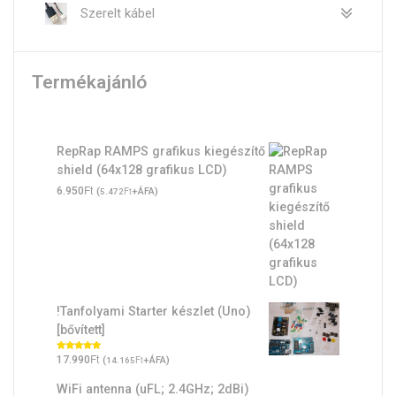
Szerelt kábel
Termékajánló
RepRap RAMPS grafikus kiegészítő
shield (64x128 grafikus LCD)
Ft
6.950
(
Ft
+ÁFA)
5.472
!Tanfolyami Starter készlet (Uno)
[bővített]
Ft
Értékelés:
17.990
(
Ft
+ÁFA)
14.165
5.00
/ 5
WiFi antenna (uFL; 2.4GHz; 2dBi)