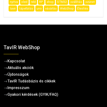
nyitva
oled
relé
RP
shop
STM32
szállítás
szünet
tavir
tápellátás
uno
vásárlás
WebShop
Élesítés
TavIR WebShop
→
Kapcsolat
→
Aktuális akciók
→
Újdonságok
→
TavIR Tudásbázis és cikkek
→
Impresszum
→
Gyakori kérdések (GYIK/FAQ)