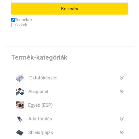
Keresés
Termékek
Cikkek
Termék-kategóriák
!Oktatókészlet
Alappanel
Egyéb (ESP)
Adattárolás
Shield/pajzs