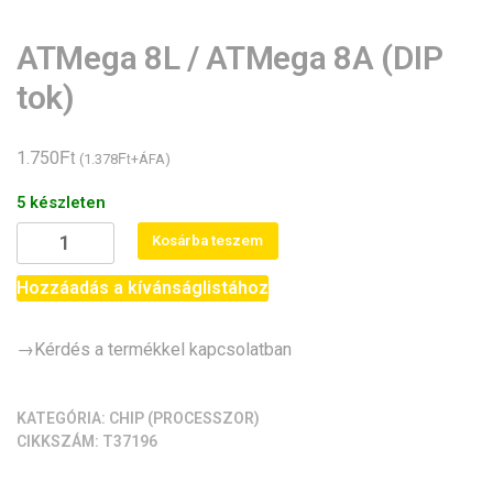
ATMega 8L / ATMega 8A (DIP
tok)
Ft
1.750
Ft
(
1.378
+ÁFA)
5 készleten
ATMega
Kosárba teszem
8L
/
Hozzáadás a kívánságlistához
ATMega
8A
→Kérdés a termékkel kapcsolatban
(DIP
tok)
mennyiség
KATEGÓRIA:
CHIP (PROCESSZOR)
CIKKSZÁM:
T37196