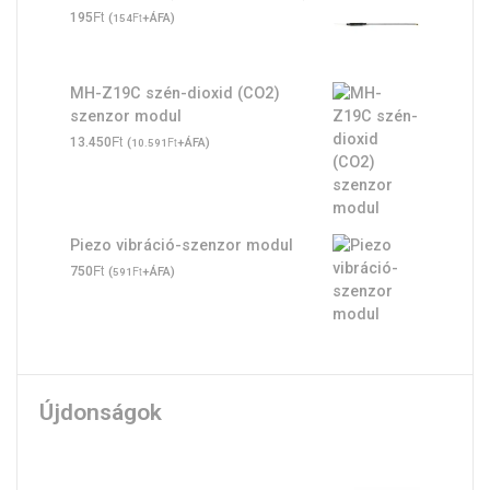
Ft
195
(
Ft
+ÁFA)
154
MH-Z19C szén-dioxid (CO2)
szenzor modul
Ft
13.450
(
Ft
+ÁFA)
10.591
Piezo vibráció-szenzor modul
Ft
750
(
Ft
+ÁFA)
591
Újdonságok