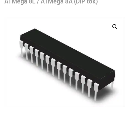
ATMega 8L / ATMega 8A (DIP tok)