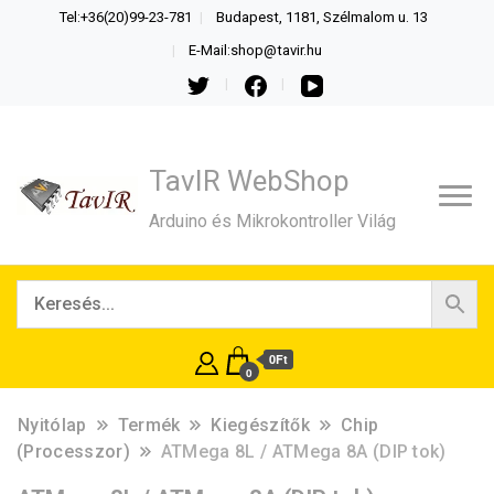
Tel:+36(20)99-23-781
Budapest, 1181, Szélmalom u. 13
E-Mail:shop@tavir.hu
TavIR WebShop
Arduino és Mikrokontroller Világ
0Ft
0
Nyitólap
Termék
Kiegészítők
Chip
(Processzor)
ATMega 8L / ATMega 8A (DIP tok)