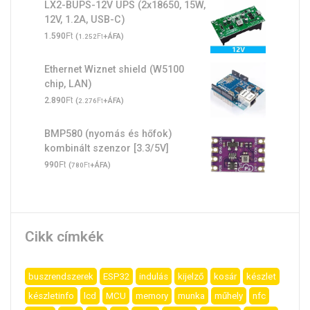
LX2-BUPS-12V UPS (2x18650, 15W,
12V, 1.2A, USB-C)
Ft
1.590
(
Ft
+ÁFA)
1.252
Ethernet Wiznet shield (W5100
chip, LAN)
Ft
2.890
(
Ft
+ÁFA)
2.276
BMP580 (nyomás és hőfok)
kombinált szenzor [3.3/5V]
Ft
990
(
Ft
+ÁFA)
780
Cikk címkék
buszrendszerek
ESP32
indulás
kijelző
kosár
készlet
készletinfo
lcd
MCU
memory
munka
műhely
nfc