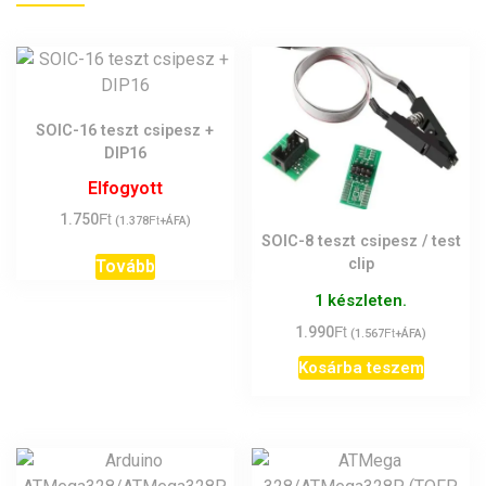
SOIC-16 teszt csipesz +
DIP16
Elfogyott
Ft
1.750
Ft
(
1.378
+ÁFA)
SOIC-8 teszt csipesz / test
clip
Tovább
1 készleten.
Ft
1.990
Ft
(
1.567
+ÁFA)
Kosárba teszem