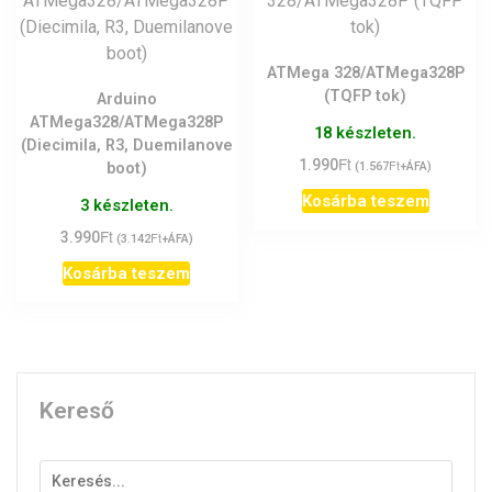
ATMega 328/ATMega328P
(TQFP tok)
Arduino
ATMega328/ATMega328P
18 készleten.
(Diecimila, R3, Duemilanove
Ft
1.990
Ft
boot)
(
1.567
+ÁFA)
Kosárba teszem
3 készleten.
Ft
3.990
Ft
(
3.142
+ÁFA)
Kosárba teszem
Kereső