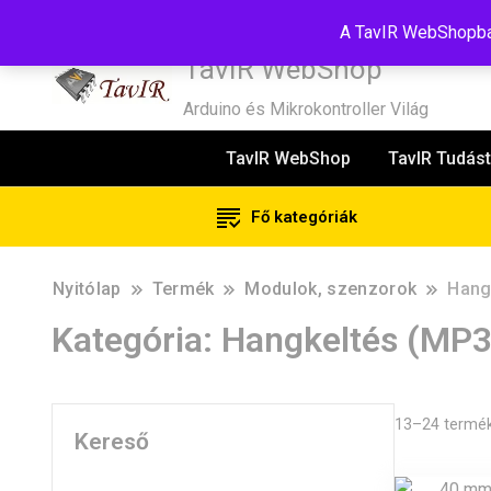
Tel:+36(20)99-23-781
Budapest, 1181, Szélmalom u. 13
E-Mail
A TavIR WebShopban
TavIR WebShop
Arduino és Mikrokontroller Világ
TavIR WebShop
TavIR Tudást
Fő kategóriák
Nyitólap
Termék
Modulok, szenzorok
Hang
Kategória:
Hangkeltés (MP3,
13–24 termék
Kereső