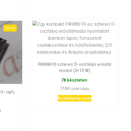
Akció!
PAM8610 sztereó D-osztályú erősítő
modul (2×15 W)
78 készleten.
Ft
710
Ft
(
559
+ÁFA)
TF-16P)
Kosárba teszem
)