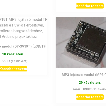
Kosárba teszem
ó modul (DY-SV19T) [uSD/TF]
20 készleten.
Ft
1.650
Ft
(
1.299
+ÁFA)
Kosárba teszem
MP3 lejátszó modul (MP3-
29 készleten.
Ft
Original
Current
Ft
890
Ft
990
(
701
+ÁFA
price
price
Kosárba teszem
was:
is:
990Ft.
890Ft.