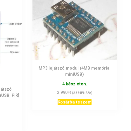
MP3 lejátszó modul (4MB memória;
miniUSB)
4 készleten.
játszó
Ft
2.990
Ft
(
2.354
+ÁFA)
uUSB, PIR]
Kosárba teszem