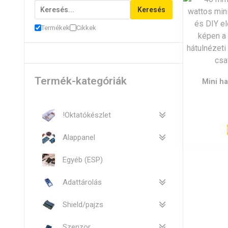
Keresés
Termékek
Cikkek
Termék-kategóriák
Mini h
!Oktatókészlet
Alappanel
Egyéb (ESP)
Adattárolás
Shield/pajzs
Szenzor