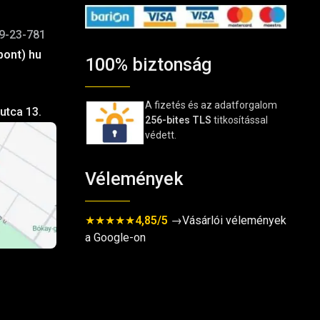
9-23-781
pont) hu
100% biztonság
A fizetés és az adatforgalom
utca 13.
256-bites TLS
titkosítással
védett.
Vélemények
★★★★★
4,85/5
→Vásárlói vélemények
a Google-on