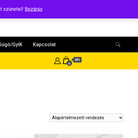
t szünetel!
Bezárás
Súgó/GyIK
Kapcsolat
0Ft
0