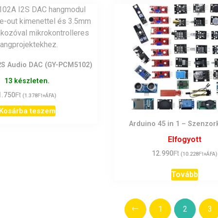
2S Audio DAC (GY-PCM5102)
13 készleten.
Ft
1.750
Ft
(
1.378
+ÁFA)
Kosárba teszem
Arduino 45 in 1 – Szenzor
Elfogyott
Ft
12.990
Ft
(
10.228
+ÁFA)
Tovább
←
1
2
3