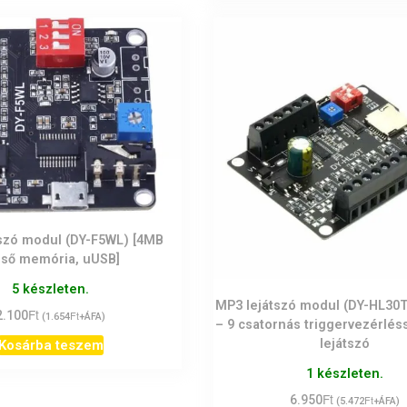
szó modul (DY-F5WL) [4MB
lső memória, uUSB]
5 készleten.
MP3 lejátszó modul (DY-HL30T
Ft
2.100
Ft
(
1.654
+ÁFA)
– 9 csatornás triggervezérlés
lejátszó
Kosárba teszem
1 készleten.
Ft
6.950
Ft
(
5.472
+ÁFA)