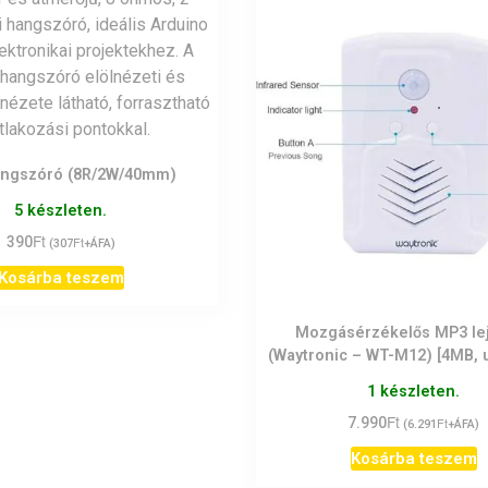
angszóró (8R/2W/40mm)
5 készleten.
Ft
390
Ft
(
307
+ÁFA)
Kosárba teszem
Mozgásérzékelős MP3 le
(Waytronic – WT-M12) [4MB, 
1 készleten.
Ft
7.990
Ft
(
6.291
+ÁFA)
Kosárba teszem