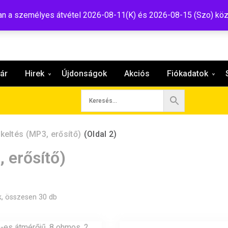
:shop@tavir.hu
 a személyes átvétel 2026-08-11(K) és 2026-08-15 (Szo) köz
ár
Hirek
Újdonságok
Akciós
Fiókadatok
keltés (MP3, erősítő)
(Oldal 2)
 erősítő)
, összesen 30 db