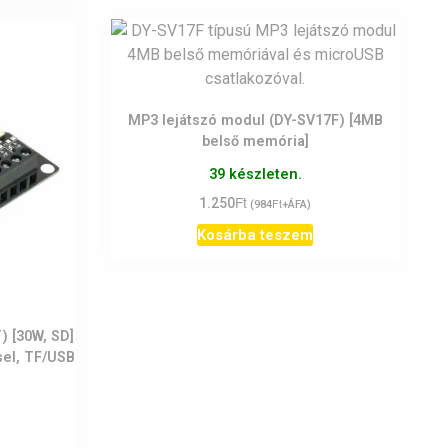
MP3 lejátszó modul (DY-SV17F) [4MB
belső memória]
39 készleten.
Ft
1.250
Ft
(
984
+ÁFA)
Kosárba teszem
) [30W, SD]
sel, TF/USB