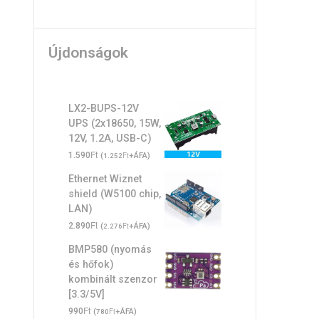
Újdonságok
LX2-BUPS-12V
UPS (2x18650, 15W,
12V, 1.2A, USB-C)
Ft
1.590
(
Ft
+ÁFA)
1.252
Ethernet Wiznet
shield (W5100 chip,
LAN)
Ft
2.890
(
Ft
+ÁFA)
2.276
BMP580 (nyomás
és hőfok)
kombinált szenzor
[3.3/5V]
Ft
990
(
Ft
+ÁFA)
780