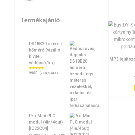
Termékajánló
DS18B20 szerelt
hőmérő (vízálló
kivitel,
MP3 lejátsz
védőcső,1m)
Ft
Értékelés:
990
(
Ft
+ÁFA)
780
5.00
/ 5
Pro Mini PLC
modul (4in/4out)
[IO22C04]