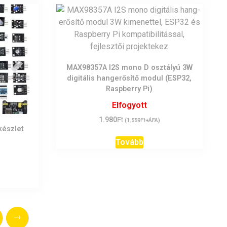
MAX98357A I2S mono D osztályú 3W
digitális hang­erősítő modul (ESP32,
Raspberry Pi)
Elfogyott
Ft
1.980
Ft
(
1.559
+ÁFA)
készlet
Tovább
→