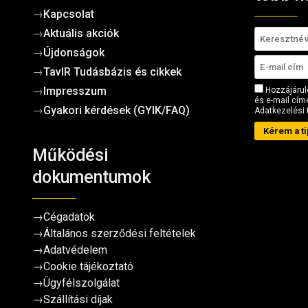
→
Kapcsolat
→
Aktuális akciók
→
Újdonságok
→
TavIR Tudásbázis és cikkek
→
Impresszum
Hozzájárul
és e-mail címe
→
Gyakori kérdések (GYIK/FAQ)
Adatkezelési 
Kérem a ti
Működési
dokumentumok
→
Cégadatok
→
Általános szerződési feltételek
→
Adatvédelem
→
Cookie tájékoztató
→
Ügyfélszolgálat
→
Szállítási díjak