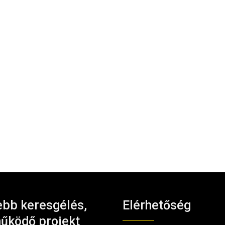
bb keresgélés,
Elérhetőség
űködő projekt