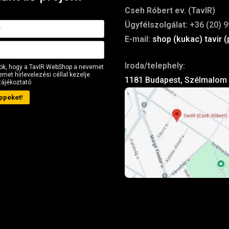
Cseh Róbert ev. (TavIR)
Ügyfélszolgálat:
+36 (20) 9
E-mail:
shop (kukac) tavir (
Iroda/telephely:
ok, hogy a TavIR WebShop a nevemet
met hírlevelezési céllal kezelje.
1181 Budapest, Szélmalom 
tájékoztató
ppeket!