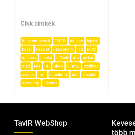
Cikk címkék
buszrendszerek
ESP32
indulás
kijelző
kosár
készlet
készletinfo
lcd
MCU
memory
munka
műhely
nfc
nyitva
oled
relé
RP
shop
STM32
szállítás
szünet
tavir
tápellátás
uno
vásárlás
WebShop
Élesítés
TavIR WebShop
Kevese
több m